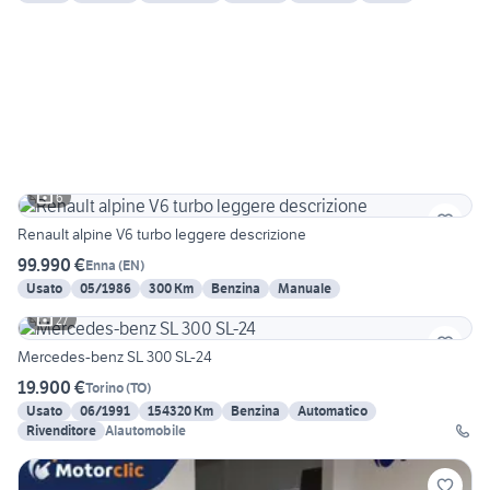
6
Renault alpine V6 turbo leggere descrizione
99.990 €
Enna
(
EN
)
Usato
05/1986
300 Km
Benzina
Manuale
27
Mercedes-benz SL 300 SL-24
19.900 €
Torino
(
TO
)
Usato
06/1991
154320 Km
Benzina
Automatico
Rivenditore
Alautomobile