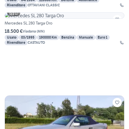
Rivenditore
OTTAVIANI CLASSIC
12
Mercedes SL 280 Targa Oro
18.500 €
Viadana
(
MN
)
Usato
03/1995
190000 Km
Benzina
Manuale
Euro 1
Rivenditore
CASTAUTO