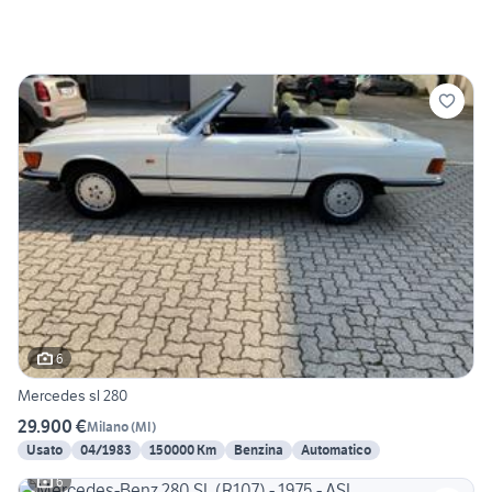
6
Mercedes sl 280
29.900 €
Milano
(
MI
)
Usato
04/1983
150000 Km
Benzina
Automatico
6