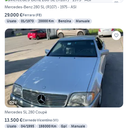
Mercedes-Benz 280 SL (R107) - 1975 - ASI
29.000 €
Ferrara
(
FE
)
Usato
01/1970
20000 Km
Benzina
Manuale
6
Mercedes SL 280 Coupè
13.500 €
Cornedo Vicentino
(
VI
)
Usato
04/1995
198000 Km
Gpl
Manuale