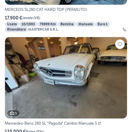
MERCEDS SL280 CAT HARD TOP (PERMUTO)
17.900 €
Jesolo
(
VE
)
Usato
10/1993
79999 Km
Benzina
Manuale
Euro 1
Rivenditore
MASTERCAR S.R.L.
5
Mercedes-Benz 280 SL "Pagoda" Cambio Manuale 5 zf
135.000 €
Roma
(
RM
)