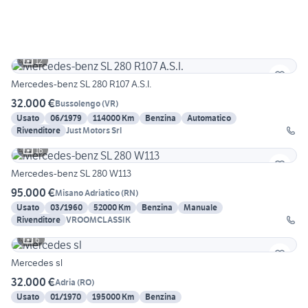
12
Mercedes-benz SL 280 R107 A.S.I.
32.000 €
Bussolengo
(
VR
)
Usato
06/1979
114000 Km
Benzina
Automatico
Rivenditore
Just Motors Srl
16
Mercedes-benz SL 280 W113
95.000 €
Misano Adriatico
(
RN
)
Usato
03/1960
52000 Km
Benzina
Manuale
Rivenditore
VROOMCLASSIK
6
Mercedes sl
32.000 €
Adria
(
RO
)
Usato
01/1970
195000 Km
Benzina