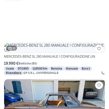
19
MERCEDES-BENZ SL 280 MANUALE ! CONFIGURAZIONE UN
19.990 €
Botticino
(
BS
)
Usato
07/1993
119500 Km
Benzina
Manuale
Euro 1
Rivenditore
GP S.R.L. UNIPERSONALE