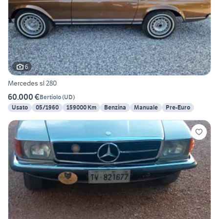
6
Mercedes sl 280
60.000 €
Bertiolo
(
UD
)
Usato
05/1960
159000 Km
Benzina
Manuale
Pre-Euro