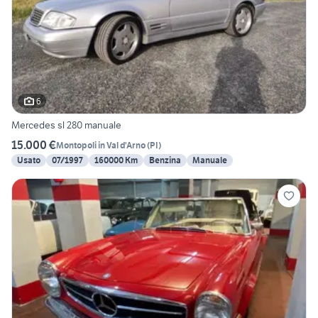
6
Mercedes sl 280 manuale
15.000 €
Montopoli in Val d'Arno
(
PI
)
Usato
07/1997
160000 Km
Benzina
Manuale