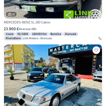
18
MERCEDES-BENZ SL 280 Cabrio
23.900 €
Siracusa
(
SR
)
Usato
03/1983
166450 Km
Benzina
Manuale
Rivenditore
Link Motors - Siracusa
12