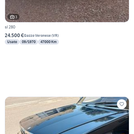
3
sl 280
24.500 €
Gazzo Veronese
(
VR
)
Usato
09/1970
47000 Km