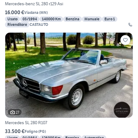
Mercedes-benz SL 280 r129 Asi
16.000 €
Viadana
(
MN
)
Usato
03/1994
140000 Km
Benzina
Manuale
Euro 1
Rivenditore
CASTAUTO
27
Mercedes SL 280 R107
33.500 €
Foligno
(
PG
)
Usato
04/1984
126000 Km
Benzina
Automatico