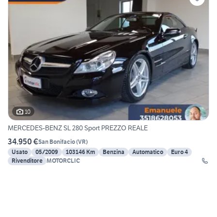
10
MERCEDES-BENZ SL 280 Sport PREZZO REALE
34.950 €
San Bonifacio
(
VR
)
Usato
05/2009
103146 Km
Benzina
Automatico
Euro 4
Rivenditore
MOTORCLIC