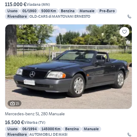
115.000 €
Viadana
(
MN
)
Usato
01/1960
5000 Km
Benzina
Manuale
Pre-Euro
Rivenditore
OLD-CARS di MANTOVANI ERNESTO
15
Mercedes-benz SL 280 Manuale
16.500 €
Villorba
(
TV
)
Usato
06/1994
145000 Km
Benzina
Manuale
Rivenditore
AUTOMOBILI DE MASI