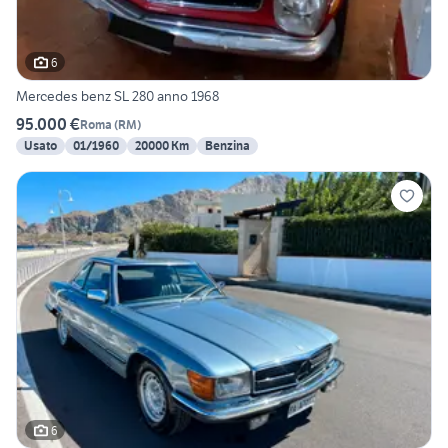
6
Mercedes benz SL 280 anno 1968
95.000 €
Roma
(
RM
)
Usato
01/1960
20000 Km
Benzina
6