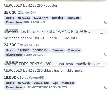
MERCEDES-BENZ SL 280 Roadster
35.000 €
Cuneo
(
CN
)
Usato
08/1982
132187 Km
Benzina
Manuale
Rivenditore
GRUPPO GINO
24
Mercedes-benz SL 280 SLC 1979 NO RESTAURO
24.500 €
Ravenna
(
RA
)
Usato
11/1970
100000 Km
Benzina
Manuale
Rivenditore
FORMULACAR
20
MERCEDES-BENZ SL 280 chiusa trasformabile impian
18.000 €
Borgo Veneto
(
PD
)
Usato
06/1995
198257 Km
Gpl
Manuale
Rivenditore
LINK MOTORS BORGO VENETO