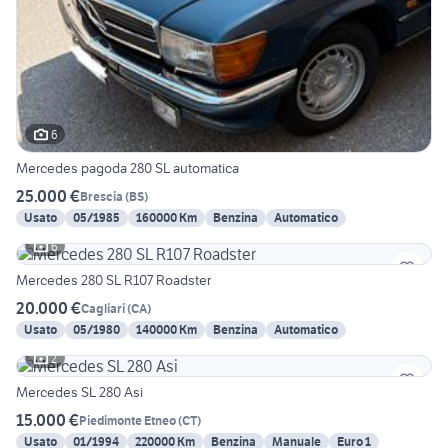
6
Mercedes pagoda 280 SL automatica
25.000 €
Brescia
(
BS
)
Usato
05/1985
160000 Km
Benzina
Automatico
6
Mercedes 280 SL R107 Roadster
20.000 €
Cagliari
(
CA
)
Usato
05/1980
140000 Km
Benzina
Automatico
2
Mercedes SL 280 Asi
15.000 €
Piedimonte Etneo
(
CT
)
Usato
01/1994
220000 Km
Benzina
Manuale
Euro 1