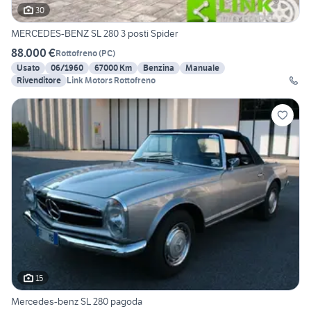
30
MERCEDES-BENZ SL 280 3 posti Spider
88.000 €
Rottofreno
(
PC
)
Usato
06/1960
67000 Km
Benzina
Manuale
Rivenditore
Link Motors Rottofreno
15
Mercedes-benz SL 280 pagoda