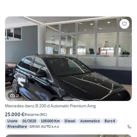
18
Mercedes-benz B 200 d Automatic Premium Amg
25.000 €
Rosarno
(
RC
)
Usato
01/2020
105000 Km
Diesel
Automatico
Euro 6
Rivenditore
GRIMI AUTO s.n.c