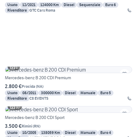
Usato
12/2021
124000 Km
Diesel
Sequenziale
Euro 6
Rivenditore
GTC Cars Roma
6
Mercedes-benz B 200 CDI Premium
2.800 €
Procida
(
NA
)
Usato
08/2011
300000 Km
Diesel
Manuale
Euro 5
Rivenditore
C8 EVENTS
30
Mercedes-benz B 200 CDI Sport
3.500 €
Rimini
(
RN
)
Usato
10/2005
138059 Km
Diesel
Manuale
Euro 4