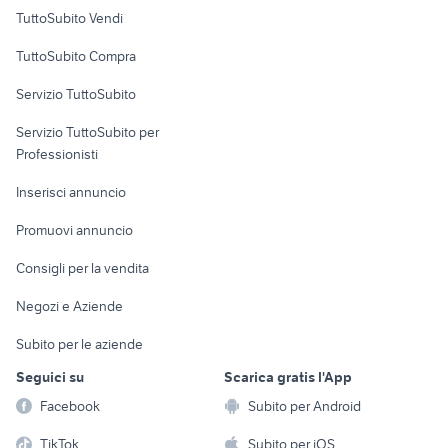
Case vacanza
TuttoSubito Vendi
Uffici e Locali
TuttoSubito Compra
commerciali
Servizio TuttoSubito
elettronica
per la casa e la
sports e hobby
Servizio TuttoSubito per
persona
Informatica
Animali
Professionisti
Arredamento e
Console e
Accessori per
Casalinghi
Inserisci annuncio
Videogiochi
animali
Elettrodomestici
Promuovi annuncio
Audio/Video
Musica e Film
Giardino e Fai da te
Consigli per la vendita
Fotografia
Libri e Riviste
Abbigliamento e
Negozi e Aziende
Telefonia
Strumenti Musicali
Accessori
Subito per le aziende
Sports
Tutto per i bambini
Seguici su
Scarica gratis l'App
Biciclette
Facebook
Subito per Android
Collezionismo
TikTok
Subito per iOS