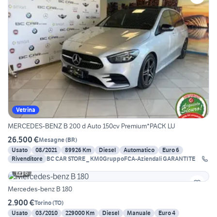
Vetrina
MERCEDES-BENZ B 200 d Auto 150cv Premium*PACK LU
26.500 €
Mesagne
(
BR
)
Usato
08/2021
89926 Km
Diesel
Automatico
Euro 6
Rivenditore
BC CAR STORE _ KM0GruppoFCA-Aziendali GARANTITE
6
Mercedes-benz B 180
2.900 €
Torino
(
TO
)
Usato
03/2010
229000 Km
Diesel
Manuale
Euro 4