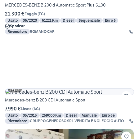
MERCEDES-BENZ B 200 d Automatic Sport Plus 61.00
21.300 €
Foggia
(
FG
)
Usato
06/2020
61221 Km
Diesel
Sequenziale
Euro 6
Spoticar
Rivenditore
ROMANO CAR
12
Mercedes-benz B 200 CDI Automatic Sport
7.990 €
Licata
(
AG
)
Usato
05/2015
269000 Km
Diesel
Manuale
Euro 6e
Rivenditore
GRUPPO GENEROSO SRL VENDITA E NOLEGGIO AUTO