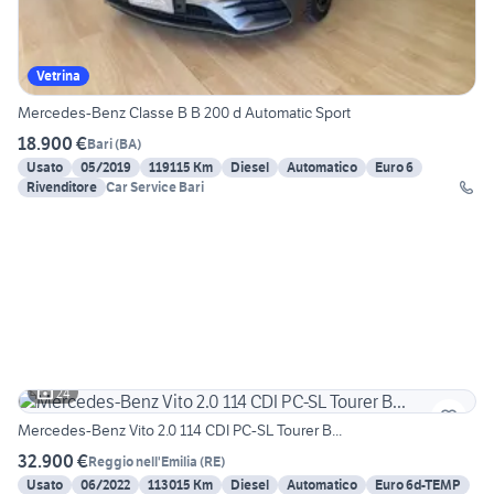
Vetrina
Mercedes-Benz Classe B B 200 d Automatic Sport
18.900 €
Bari
(
BA
)
Usato
05/2019
119115 Km
Diesel
Automatico
Euro 6
Rivenditore
Car Service Bari
24
Mercedes-Benz Vito 2.0 114 CDI PC-SL Tourer B...
32.900 €
Reggio nell'Emilia
(
RE
)
Usato
06/2022
113015 Km
Diesel
Automatico
Euro 6d-TEMP