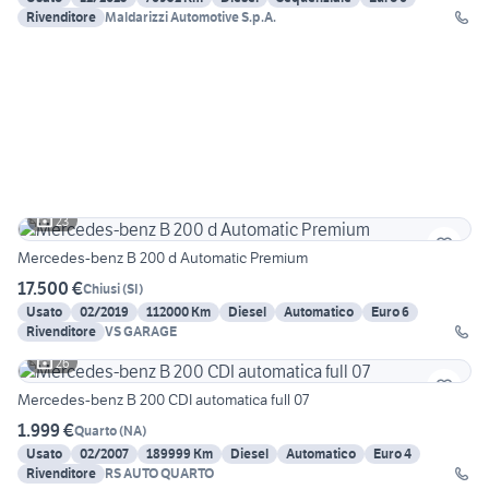
Rivenditore
Maldarizzi Automotive S.p.A.
23
Mercedes-benz B 200 d Automatic Premium
17.500 €
Chiusi
(
SI
)
Usato
02/2019
112000 Km
Diesel
Automatico
Euro 6
Rivenditore
VS GARAGE
26
Mercedes-benz B 200 CDI automatica full 07
1.999 €
Quarto
(
NA
)
Usato
02/2007
189999 Km
Diesel
Automatico
Euro 4
Rivenditore
RS AUTO QUARTO