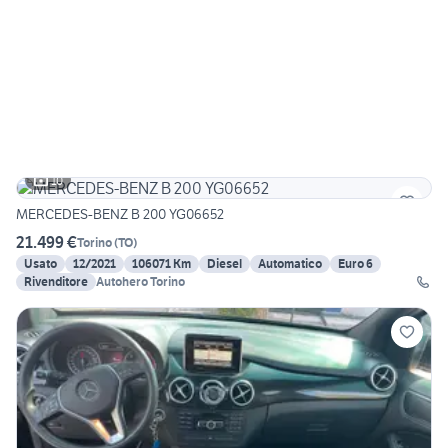
10
MERCEDES-BENZ B 200 YG06652
21.499 €
Torino
(
TO
)
Usato
12/2021
106071 Km
Diesel
Automatico
Euro 6
Rivenditore
Autohero Torino