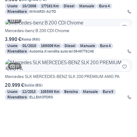
Usato
10/2006
177161 Km
Diesel
Manuale
Euro 4
Rivenditore
MINARDI AUTO
13
Mercedes-benz B 200 CDI Chrome
3.990 €
Roma
(
RM
)
Usato
01/2010
169009 Km
Diesel
Manuale
Euro 4
Rivenditore
Automia.it vendita auto tel 0649776248
19
Mercedes SLK MERCEDES-BENZ SLK 200 PREMIUM AMG PA
20.999 €
Suisio
(
BG
)
Usato
12/2013
105595 Km
Benzina
Manuale
Euro 5
Rivenditore
ELLEMOTORS