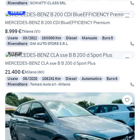
Rivenditore
SCHIATTI CLASS SRL
Vetrina
MERCEDES-BENZ B 200 CDI BlueEFFICIENCY Premium
8.999 €
Thiene
(
VI
)
Usato
03/2012
163000 Km
Diesel
Manuale
Euro 5
Rivenditore
DM AUTO STORE S.R.L
18
MERCEDES-BENZ CLA sse B B 200 d Sport Plus
21.400 €
Milano
(
MI
)
Usato
08/2020
106241 Km
Diesel
Automatico
Euro 6
Rivenditore
Tomasi Auto srl - Milano