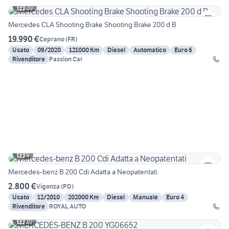
20
Mercedes CLA Shooting Brake Shooting Brake 200 d B
19.990 €
Ceprano
(
FR
)
Usato
09/2020
121000 Km
Diesel
Automatico
Euro 6
Rivenditore
Passion Car
9
Mercedes-benz B 200 Cdi Adatta a Neopatentati
2.800 €
Vigonza
(
PD
)
Usato
12/2010
202000 Km
Diesel
Manuale
Euro 4
Rivenditore
ROYAL AUTO
10