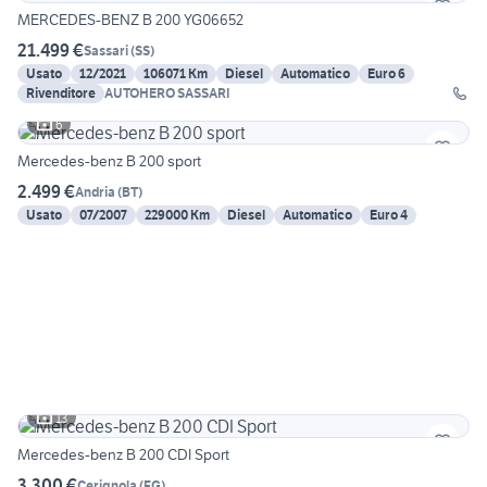
MERCEDES-BENZ B 200 YG06652
21.499 €
Sassari
(
SS
)
Usato
12/2021
106071 Km
Diesel
Automatico
Euro 6
Rivenditore
AUTOHERO SASSARI
6
Mercedes-benz B 200 sport
2.499 €
Andria
(
BT
)
Usato
07/2007
229000 Km
Diesel
Automatico
Euro 4
13
Mercedes-benz B 200 CDI Sport
3.300 €
Cerignola
(
FG
)