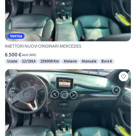
Vetrina
INIETTORI NUOVI ORIGINARI MERCEDES
6.500 €
Jesi
(
AN
)
Usato
12/2014
239000 Km
Metano
Manuale
Euro 6