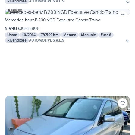
Rivenditore
AUTOMOTIVE S.R.L.S
30
Mercedes-benz B 200 NGD Executive Gancio Traino
5.990 €
Rimini
(
RN
)
Usato
10/2014
270509 Km
Metano
Manuale
Euro 6
Rivenditore
AUTOMOTIVE S.R.L.S