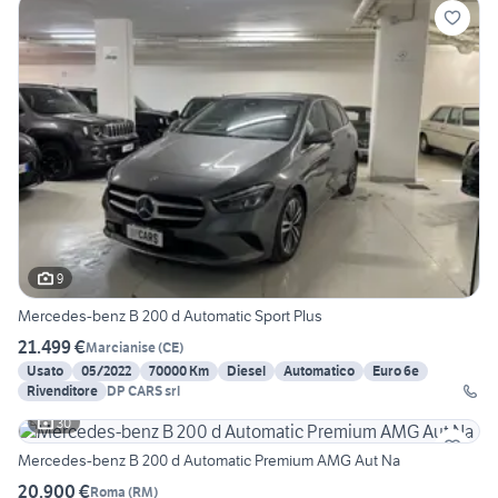
9
Mercedes-benz B 200 d Automatic Sport Plus
21.499 €
Marcianise
(
CE
)
Usato
05/2022
70000 Km
Diesel
Automatico
Euro 6e
Rivenditore
DP CARS srl
30
Mercedes-benz B 200 d Automatic Premium AMG Aut Na
20.900 €
Roma
(
RM
)