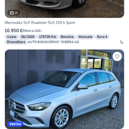
15
Mercedes SLK Roadster SLK 200 k Sport
10.950 €
Ribera
(
AG
)
Usato
06/2005
179709 Km
Benzina
Manuale
Euro 4
Rivenditore
AUTO BONGIORNO ® RIBERA AG
Vetrina