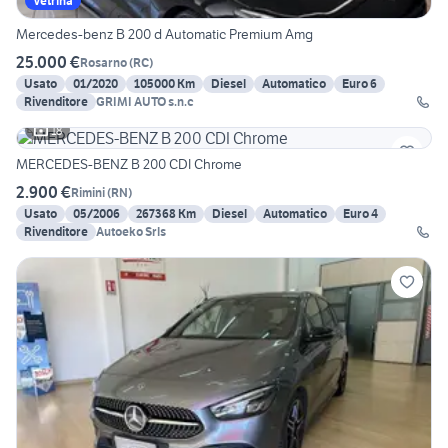
Vetrina
Mercedes-benz B 200 d Automatic Premium Amg
25.000 €
Rosarno
(
RC
)
Usato
01/2020
105000 Km
Diesel
Automatico
Euro 6
Rivenditore
GRIMI AUTO s.n.c
18
MERCEDES-BENZ B 200 CDI Chrome
2.900 €
Rimini
(
RN
)
Usato
05/2006
267368 Km
Diesel
Automatico
Euro 4
Rivenditore
Autoeko Srls