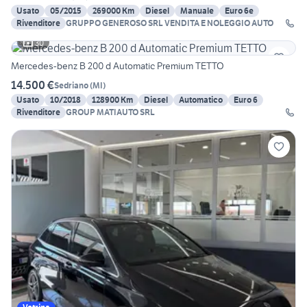
Usato
05/2015
269000 Km
Diesel
Manuale
Euro 6e
Rivenditore
GRUPPO GENEROSO SRL VENDITA E NOLEGGIO AUTO
30
Mercedes-benz B 200 d Automatic Premium TETTO
14.500 €
Sedriano
(
MI
)
Usato
10/2018
128900 Km
Diesel
Automatico
Euro 6
Rivenditore
GROUP MATIAUTO SRL