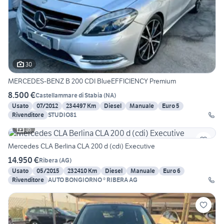
30
MERCEDES-BENZ B 200 CDI BlueEFFICIENCY Premium
8.500 €
Castellammare di Stabia
(
NA
)
Usato
07/2012
234497 Km
Diesel
Manuale
Euro 5
Rivenditore
STUDIO81
16
Mercedes CLA Berlina CLA 200 d (cdi) Executive
14.950 €
Ribera
(
AG
)
Usato
05/2015
232410 Km
Diesel
Manuale
Euro 6
Rivenditore
AUTO BONGIORNO ® RIBERA AG