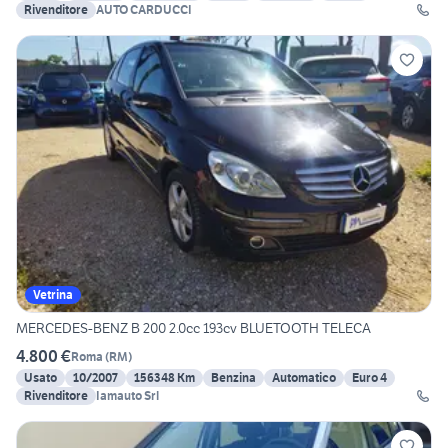
Rivenditore
AUTO CARDUCCI
Vetrina
MERCEDES-BENZ B 200 2.0cc 193cv BLUETOOTH TELECA
4.800 €
Roma
(
RM
)
Usato
10/2007
156348 Km
Benzina
Automatico
Euro 4
Rivenditore
Iamauto Srl