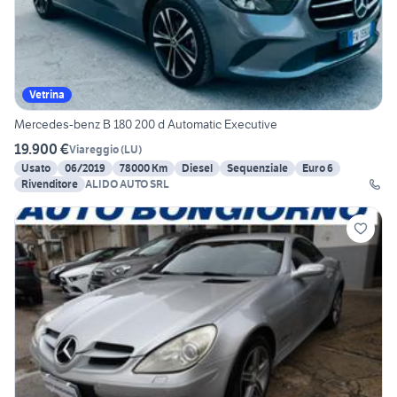
Vetrina
Mercedes-benz B 180 200 d Automatic Executive
19.900 €
Viareggio
(
LU
)
Usato
06/2019
78000 Km
Diesel
Sequenziale
Euro 6
Rivenditore
ALIDO AUTO SRL