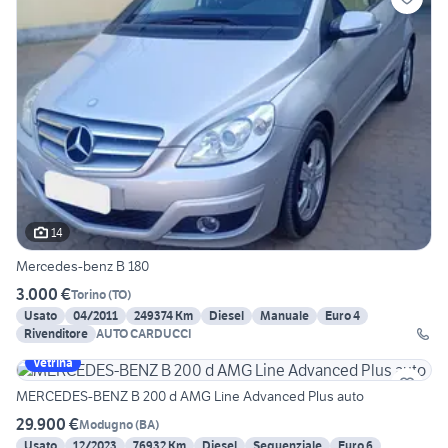
14
Mercedes-benz B 180
3.000 €
Torino
(
TO
)
Usato
04/2011
249374 Km
Diesel
Manuale
Euro 4
Rivenditore
AUTO CARDUCCI
Vetrina
MERCEDES-BENZ B 200 d AMG Line Advanced Plus auto
29.900 €
Modugno
(
BA
)
Usato
12/2023
76932 Km
Diesel
Sequenziale
Euro 6