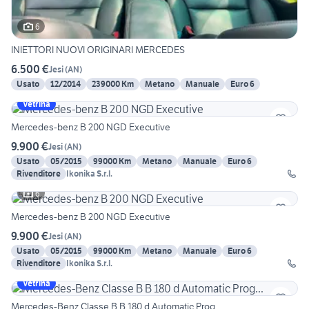
6
INIETTORI NUOVI ORIGINARI MERCEDES
6.500 €
Jesi
(
AN
)
Usato
12/2014
239000 Km
Metano
Manuale
Euro 6
Vetrina
Mercedes-benz B 200 NGD Executive
9.900 €
Jesi
(
AN
)
Usato
05/2015
99000 Km
Metano
Manuale
Euro 6
Rivenditore
Ikonika S.r.l.
6
Mercedes-benz B 200 NGD Executive
9.900 €
Jesi
(
AN
)
Usato
05/2015
99000 Km
Metano
Manuale
Euro 6
Rivenditore
Ikonika S.r.l.
Vetrina
Mercedes-Benz Classe B B 180 d Automatic Prog...