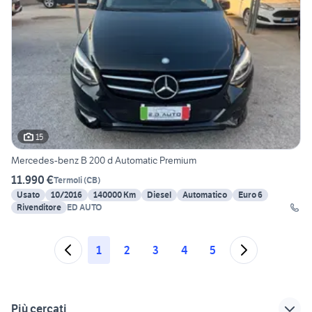
15
Mercedes-benz B 200 d Automatic Premium
11.990 €
Termoli
(
CB
)
Usato
10/2016
140000 Km
Diesel
Automatico
Euro 6
Rivenditore
ED AUTO
1
2
3
4
5
Più cercati