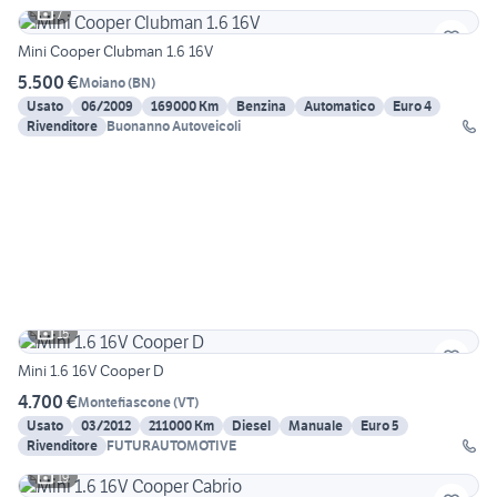
7
Mini Cooper Clubman 1.6 16V
5.500 €
Moiano
(
BN
)
Usato
06/2009
169000 Km
Benzina
Automatico
Euro 4
Rivenditore
Buonanno Autoveicoli
15
Mini 1.6 16V Cooper D
4.700 €
Montefiascone
(
VT
)
Usato
03/2012
211000 Km
Diesel
Manuale
Euro 5
Rivenditore
FUTURAUTOMOTIVE
19