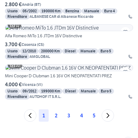
2.800 €
Andria
(
BT
)
Usato
05/2002
190000 Km
Benzina
Manuale
Euro 4
Rivenditore
ALBANESE CAR di Albanese Riccardo
11
Alfa Romeo MiTo 1.6 JTDm 16V Distinctive
3.700 €
Cosenza
(
CS
)
Usato
12/2010
200000 Km
Diesel
Manuale
Euro 5
Rivenditore
AMGLOBAL
20
Mini Cooper D Clubman 1.6 16V OK NEOPATENTATI PREZ
4.000 €
Vicenza
(
VI
)
Usato
09/2012
199000 Km
Diesel
Manuale
Euro 5
Rivenditore
AUTOHOF IT S.R.L.
1
2
3
4
5