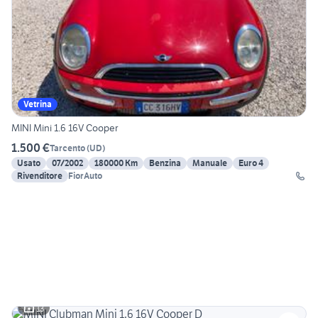
Vetrina
MINI Mini 1.6 16V Cooper
1.500 €
Tarcento
(
UD
)
Usato
07/2002
180000 Km
Benzina
Manuale
Euro 4
Rivenditore
FiorAuto
13