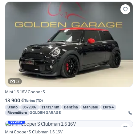
28
Mini 1.6 16V Cooper S
13.900 €
Torino
(
TO
)
Usato
03/2007
117317 Km
Benzina
Manuale
Euro 4
Rivenditore
GOLDEN GARAGE
Vetrina
Mini Cooper S Clubman 1.6 16V