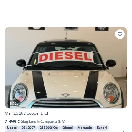
18
Mini 1.6 16V Cooper D Chili
2.399 €
Giugliano in Campania
(
NA
)
Usato
08/2007
268000 Km
Diesel
Manuale
Euro 4