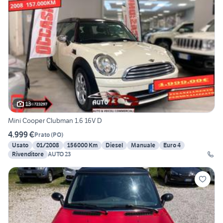
13
Mini Cooper Clubman 1.6 16V D
4.999 €
Prato
(
PO
)
Usato
01/2008
156000 Km
Diesel
Manuale
Euro 4
Rivenditore
AUTO 23