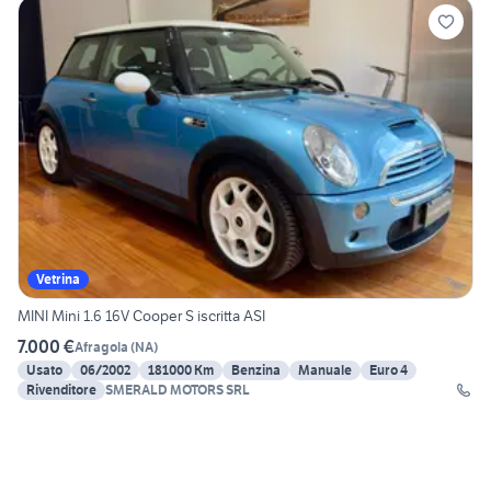
Vetrina
MINI Mini 1.6 16V Cooper S iscritta ASI
7.000 €
Afragola
(
NA
)
Usato
06/2002
181000 Km
Benzina
Manuale
Euro 4
Rivenditore
SMERALD MOTORS SRL