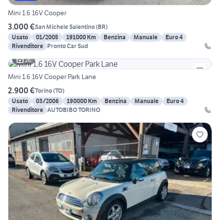
Mini 1.6 16V Cooper
3.000 €
San Michele Salentino
(
BR
)
Usato
01/2005
191000 Km
Benzina
Manuale
Euro 4
Rivenditore
Pronto Car Sud
26
Mini 1.6 16V Cooper Park Lane
2.900 €
Torino
(
TO
)
Usato
03/2006
190000 Km
Benzina
Manuale
Euro 4
Rivenditore
AUTOBIBO TORINO