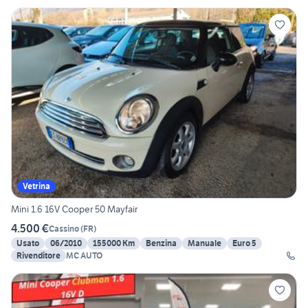
Vetrina
Mini 1.6 16V Cooper 50 Mayfair
4.500 €
Cassino
(
FR
)
Usato
06/2010
155000 Km
Benzina
Manuale
Euro 5
Rivenditore
MC AUTO