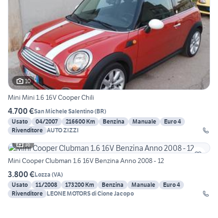
10
Mini Mini 1.6 16V Cooper Chili
4.700 €
San Michele Salentino
(
BR
)
Usato
04/2007
216600 Km
Benzina
Manuale
Euro 4
Rivenditore
AUTO ZIZZI
16
Mini Cooper Clubman 1.6 16V Benzina Anno 2008 - 12
3.800 €
Lozza
(
VA
)
Usato
11/2008
173200 Km
Benzina
Manuale
Euro 4
Rivenditore
LEONE MOTORS di Cione Jacopo