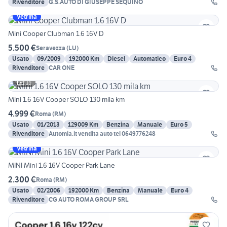
Rivenditore
G.S.AUTO DI GIUSEPPE SEQUINO
Vetrina
Mini Cooper Clubman 1.6 16V D
5.500 €
Seravezza
(
LU
)
Usato
09/2009
192000 Km
Diesel
Automatico
Euro 4
Rivenditore
CAR ONE
15
Mini 1.6 16V Cooper SOLO 130 mila km
4.999 €
Roma
(
RM
)
Usato
01/2013
129009 Km
Benzina
Manuale
Euro 5
Rivenditore
Automia.it vendita auto tel 0649776248
Vetrina
MINI Mini 1.6 16V Cooper Park Lane
2.300 €
Roma
(
RM
)
Usato
02/2006
192000 Km
Benzina
Manuale
Euro 4
Rivenditore
CG AUTO ROMA GROUP SRL