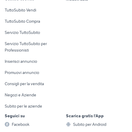
Case vacanza
TuttoSubito Vendi
Uffici e Locali
TuttoSubito Compra
commerciali
Servizio TuttoSubito
elettronica
per la casa e la
sports e hobby
Servizio TuttoSubito per
persona
Informatica
Animali
Professionisti
Arredamento e
Console e
Accessori per
Casalinghi
Inserisci annuncio
Videogiochi
animali
Elettrodomestici
Promuovi annuncio
Audio/Video
Musica e Film
Giardino e Fai da te
Consigli per la vendita
Fotografia
Libri e Riviste
Abbigliamento e
Negozi e Aziende
Telefonia
Strumenti Musicali
Accessori
Subito per le aziende
Sports
Tutto per i bambini
Seguici su
Scarica gratis l'App
Biciclette
Facebook
Subito per Android
Collezionismo