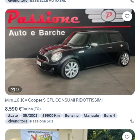
Rivenditore
ESSE ELLE AUTO SRL
18
Mini 1.6 16V Cooper S GPL CONSUMI RIDOTTISSIMI
8.590 €
Torino
(
TO
)
Usato
05/2008
59900 Km
Benzina
Manuale
Euro 4
Rivenditore
Passione Srls