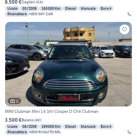
6.500 €
Cagliari
(
CA
)
Usato
03/2009
165000 Km
Diesel
Manuale
Euro 4
Rivenditore
NEW SKY CAR
11
MINI Clubman Mini 1.6 16V Cooper D Chili Clubman
3.500 €
Baiano
(
AV
)
Usato
08/2009
199000 Km
Diesel
Manuale
Euro 4
Rivenditore
NEW RIVAUTO SRL