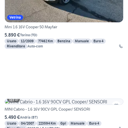
Vetrina
Mini 1.6 16V Cooper 50 Mayfair
5.890 €
Torino
(
TO
)
Usato
12/2009
77462 Km
Benzina
Manuale
Euro 4
Rivenditore
Auto-com
15
MINI Cabrio - 1.6 16V 90CV GPL Cooper/ SENSORI
5.490 €
Andria
(
BT
)
Usato
04/2007
223594 Km
Gpl
Manuale
Euro 4