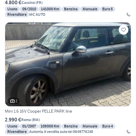
4.800 €
Cassino
(
FR
)
Usato
09/2010
141000 Km
Benzina
Manuale
Euro 5
Rivenditore
MC AUTO
2
Mini 1.6 16V Cooper PELLE PARK line
2.990 €
Roma
(
RM
)
Usato
01/2007
109000 Km
Benzina
Manuale
Euro 4
Rivenditore
Automia.it vendita auto tel 0649776248