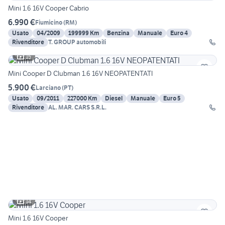
Mini 1.6 16V Cooper Cabrio
6.990 €
Fiumicino
(
RM
)
Usato
04/2009
199999 Km
Benzina
Manuale
Euro 4
Rivenditore
T. GROUP automobili
15
Mini Cooper D Clubman 1.6 16V NEOPATENTATI
5.900 €
Larciano
(
PT
)
Usato
09/2011
227000 Km
Diesel
Manuale
Euro 5
Rivenditore
AL. MAR. CARS S.R.L.
14
Mini 1.6 16V Cooper