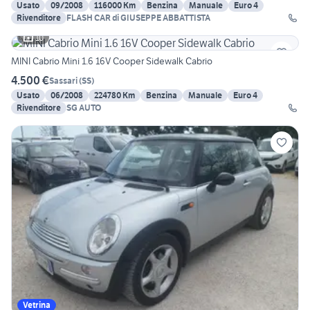
Usato
09/2008
116000 Km
Benzina
Manuale
Euro 4
Rivenditore
FLASH CAR di GIUSEPPE ABBATTISTA
10
MINI Cabrio Mini 1.6 16V Cooper Sidewalk Cabrio
4.500 €
Sassari
(
SS
)
Usato
06/2008
224780 Km
Benzina
Manuale
Euro 4
Rivenditore
SG AUTO
Vetrina