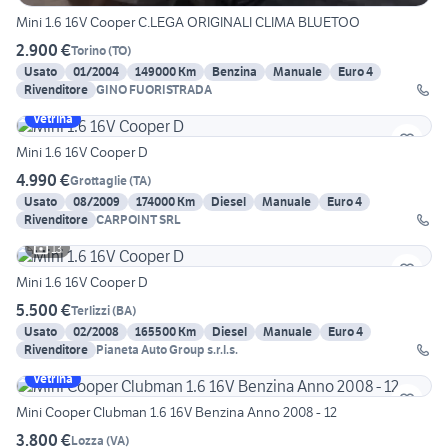
Mini 1.6 16V Cooper C.LEGA ORIGINALI CLIMA BLUETOO
2.900 €
Torino
(
TO
)
Usato
01/2004
149000 Km
Benzina
Manuale
Euro 4
Rivenditore
GINO FUORISTRADA
Vetrina
Mini 1.6 16V Cooper D
4.990 €
Grottaglie
(
TA
)
Usato
08/2009
174000 Km
Diesel
Manuale
Euro 4
Rivenditore
CARPOINT SRL
13
Mini 1.6 16V Cooper D
5.500 €
Terlizzi
(
BA
)
Usato
02/2008
165500 Km
Diesel
Manuale
Euro 4
Rivenditore
Pianeta Auto Group s.r.l.s.
Vetrina
Mini Cooper Clubman 1.6 16V Benzina Anno 2008 - 12
3.800 €
Lozza
(
VA
)