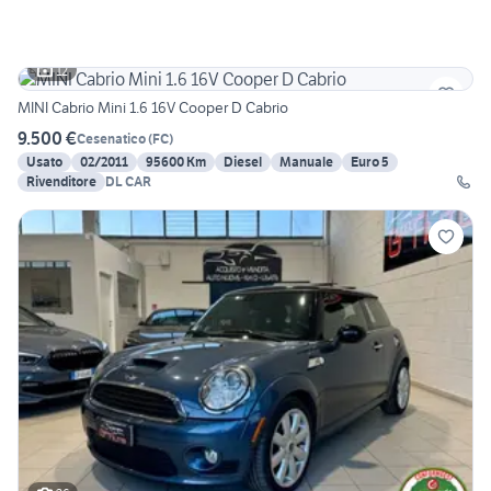
12
MINI Cabrio Mini 1.6 16V Cooper D Cabrio
9.500 €
Cesenatico
(
FC
)
Usato
02/2011
95600 Km
Diesel
Manuale
Euro 5
Rivenditore
DL CAR