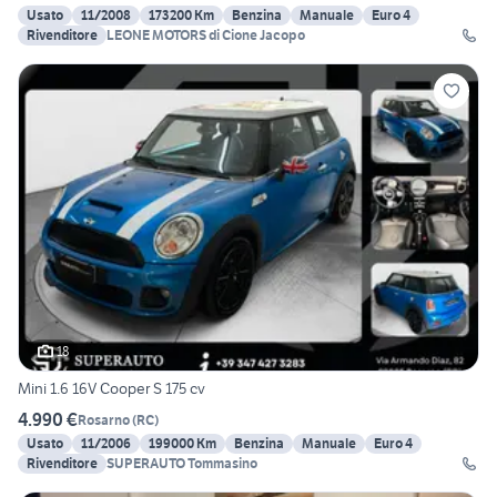
Usato
11/2008
173200 Km
Benzina
Manuale
Euro 4
Rivenditore
LEONE MOTORS di Cione Jacopo
18
Mini 1.6 16V Cooper S 175 cv
4.990 €
Rosarno
(
RC
)
Usato
11/2006
199000 Km
Benzina
Manuale
Euro 4
Rivenditore
SUPERAUTO Tommasino