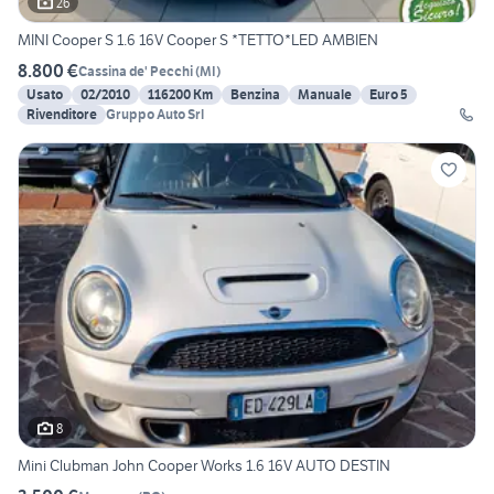
26
MINI Cooper S 1.6 16V Cooper S *TETTO*LED AMBIEN
8.800 €
Cassina de' Pecchi
(
MI
)
Usato
02/2010
116200 Km
Benzina
Manuale
Euro 5
Rivenditore
Gruppo Auto Srl
8
Mini Clubman John Cooper Works 1.6 16V AUTO DESTIN