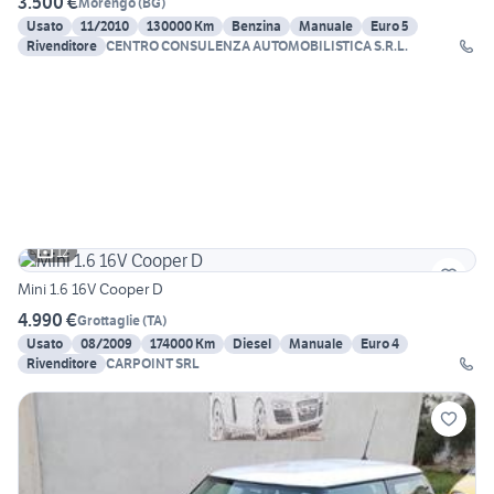
3.500 €
Morengo
(
BG
)
Usato
11/2010
130000 Km
Benzina
Manuale
Euro 5
Rivenditore
CENTRO CONSULENZA AUTOMOBILISTICA S.R.L.
12
Mini 1.6 16V Cooper D
4.990 €
Grottaglie
(
TA
)
Usato
08/2009
174000 Km
Diesel
Manuale
Euro 4
Rivenditore
CARPOINT SRL