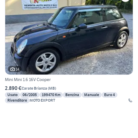
14
Mini Mini 1.6 16V Cooper
2.890 €
Carate Brianza
(
MB
)
Usato
06/2005
199470 Km
Benzina
Manuale
Euro 4
Rivenditore
MOTO EXPORT