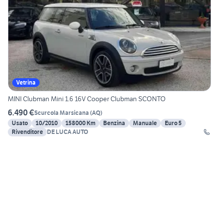
Vetrina
MINI Clubman Mini 1.6 16V Cooper Clubman SCONTO
6.490 €
Scurcola Marsicana
(
AQ
)
Usato
10/2010
158000 Km
Benzina
Manuale
Euro 5
Rivenditore
DE LUCA AUTO