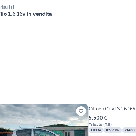
 risultati
lio 1.6 16v in vendita
Citroen C2 VTS 1.6 16V
5.500 €
Trieste
(
TS
)
Usato
02/2007
21400