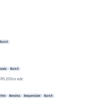
Euro 3
uale
Euro 3
v RS 200cv edc
0 Km
Benzina
Sequenziale
Euro 5