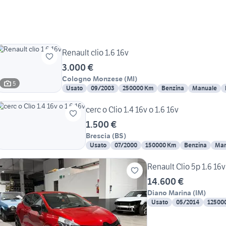
Renault clio 1.6 16v
3.000 €
Cologno Monzese
(
MI
)
5
Usato
09/2003
250000 Km
Benzina
Manuale
cerc o Clio 1.4 16v o 1.6 16v
1.500 €
Brescia
(
BS
)
Usato
07/2000
150000 Km
Benzina
Man
Renault Clio 5p 1.6 16
14.600 €
Diano Marina
(
IM
)
Usato
05/2014
12500