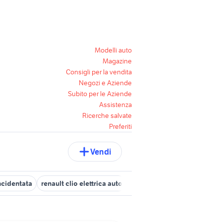
Modelli auto
Magazine
Consigli per la vendita
Negozi e Aziende
Subito per le Aziende
Assistenza
Ricerche salvate
Preferiti
Vendi
incidentata
renault clio elettrica auto
motore golf 7 1.6 tdi
cerch