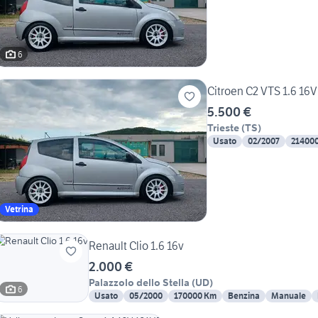
6
Citroen C2 VTS 1.6 16V
5.500 €
Trieste
(
TS
)
Usato
02/2007
21400
Vetrina
Renault Clio 1.6 16v
2.000 €
Palazzolo dello Stella
(
UD
)
6
Usato
05/2000
170000 Km
Benzina
Manuale