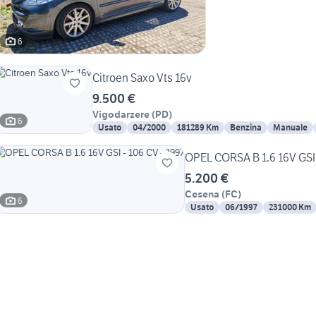
6
Citroen Saxo Vts 16v
9.500 €
Vigodarzere
(
PD
)
6
Usato
04/2000
181289 Km
Benzina
Manuale
OPEL CORSA B 1.6 16V GSI 
5.200 €
Cesena
(
FC
)
6
Usato
06/1997
231000 Km