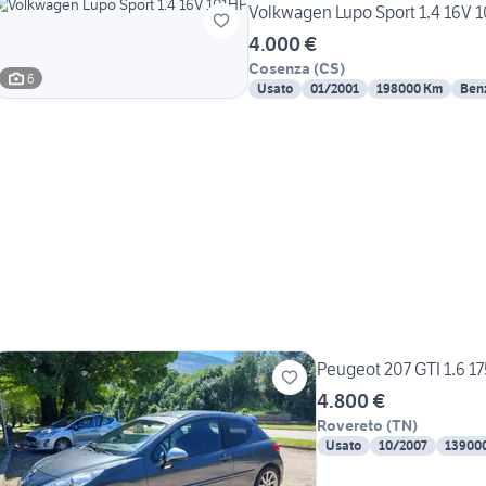
Volkwagen Lupo Sport 1.4 16V 
4.000 €
Cosenza
(
CS
)
6
Usato
01/2001
198000 Km
Ben
Peugeot 207 GTI 1.6 17
4.800 €
Rovereto
(
TN
)
Usato
10/2007
13900