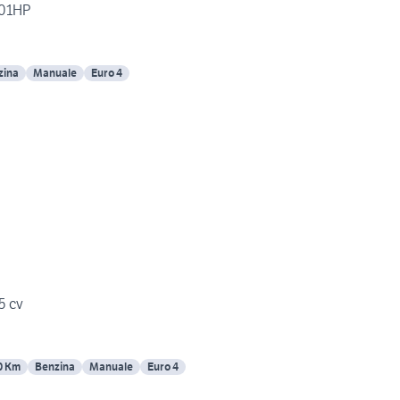
101HP
zina
Manuale
Euro 4
5 cv
0 Km
Benzina
Manuale
Euro 4