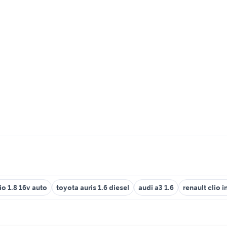
io 1.8 16v auto
toyota auris 1.6 diesel
audi a3 1.6
renault clio 