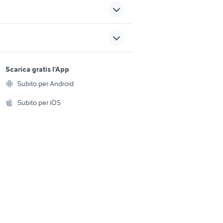
a
lancia ypsilon 1.2
ia
range rover evoque 2012
sports e hobby
centralina cambio automatico
a
Scarica gratis l'App
Animali
ford accessori auto
Subito per Android
ento e
box tetto thule accessori
Accessori per animali
hi
Subito per iOS
auto
Musica e Film
omestici
Libri e Riviste
e Fai da te
Strumenti Musicali
amento e
ri
Sports
 i bambini
Biciclette
Collezionismo