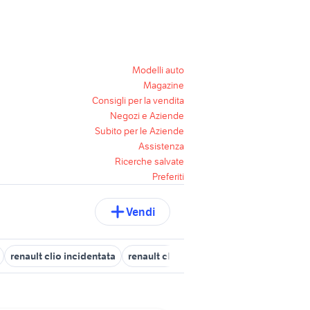
Modelli auto
Magazine
Consigli per la vendita
Negozi e Aziende
Subito per le Aziende
Assistenza
Ricerche salvate
Preferiti
Vendi
renault clio incidentata
renault clio Salerno provincia
renault