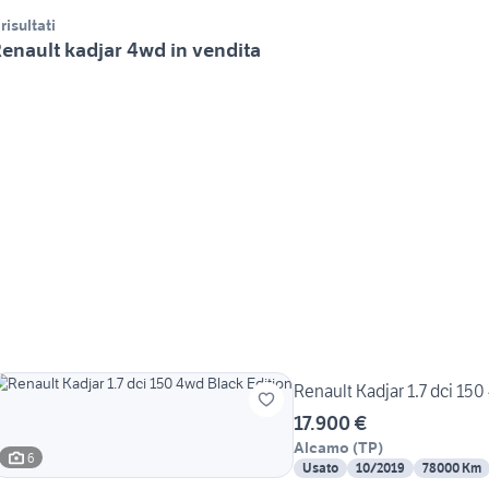
 risultati
enault kadjar 4wd in vendita
Renault Kadjar 1.7 dci 150
17.900 €
Alcamo
(
TP
)
6
Usato
10/2019
78000 Km