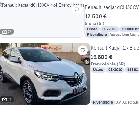
Renault Kadjar dCi 130CV
12.500 €
Siena
(
SI
)
Usato
09/2016
109000 K
26
Rivenditore
Autosalone Monte
Renault Kadjar 1.7 Blu
19.800 €
Francofonte
(
SR
)
Usato
01/2020
98562
26
Rivenditore
DM AUTO S.R.