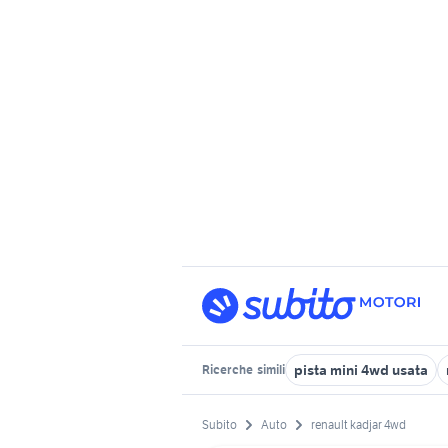
pista mini 4wd usata
Ricerche
simili
Subito
Auto
renault kadjar 4wd