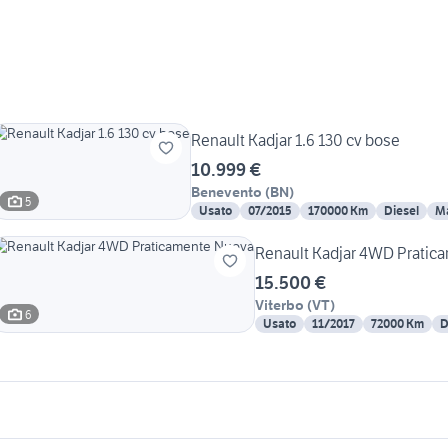
Renault Kadjar 1.6 130 cv bose
10.999 €
Benevento
(
BN
)
5
Usato
07/2015
170000 Km
Diesel
M
Renault Kadjar 4WD Pratic
15.500 €
Viterbo
(
VT
)
6
Usato
11/2017
72000 Km
D