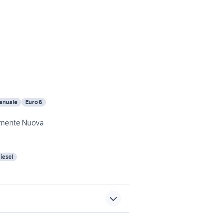
anuale
Euro 6
amente Nuova
iesel