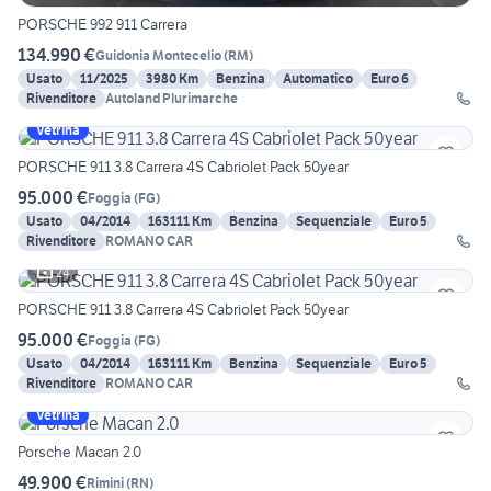
PORSCHE 992 911 Carrera
134.990 €
Guidonia Montecelio
(
RM
)
Usato
11/2025
3980 Km
Benzina
Automatico
Euro 6
Rivenditore
Autoland Plurimarche
Vetrina
PORSCHE 911 3.8 Carrera 4S Cabriolet Pack 50year
95.000 €
Foggia
(
FG
)
Usato
04/2014
163111 Km
Benzina
Sequenziale
Euro 5
Rivenditore
ROMANO CAR
24
PORSCHE 911 3.8 Carrera 4S Cabriolet Pack 50year
95.000 €
Foggia
(
FG
)
Usato
04/2014
163111 Km
Benzina
Sequenziale
Euro 5
Rivenditore
ROMANO CAR
Vetrina
Porsche Macan 2.0
49.900 €
Rimini
(
RN
)