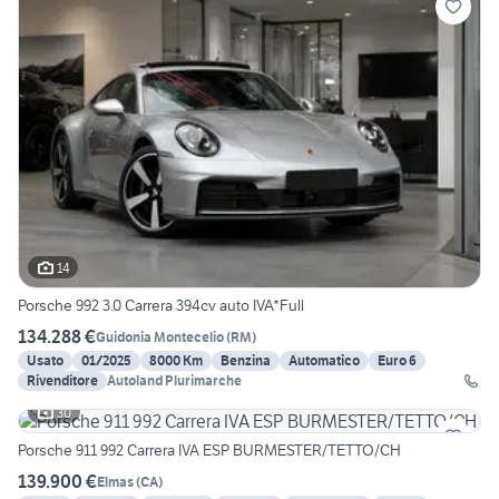
14
Porsche 992 3.0 Carrera 394cv auto IVA*Full
134.288 €
Guidonia Montecelio
(
RM
)
Usato
01/2025
8000 Km
Benzina
Automatico
Euro 6
Rivenditore
Autoland Plurimarche
30
Porsche 911 992 Carrera IVA ESP BURMESTER/TETTO/CH
139.900 €
Elmas
(
CA
)