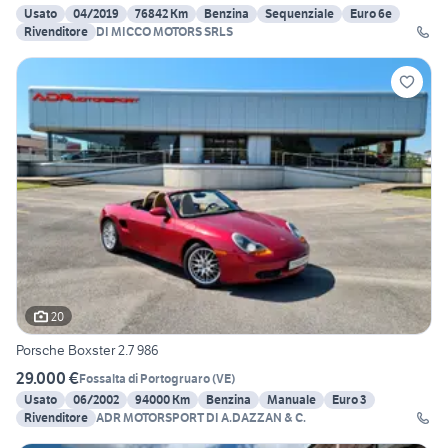
Usato
04/2019
76842 Km
Benzina
Sequenziale
Euro 6e
Rivenditore
DI MICCO MOTORS SRLS
20
Porsche Boxster 2.7 986
29.000 €
Fossalta di Portogruaro
(
VE
)
Usato
06/2002
94000 Km
Benzina
Manuale
Euro 3
Rivenditore
ADR MOTORSPORT DI A.DAZZAN & C.