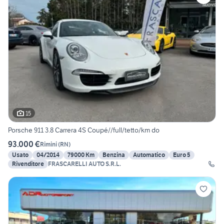
15
Porsche 911 3.8 Carrera 4S Coupé//full/tetto/km do
93.000 €
Rimini
(
RN
)
Usato
04/2014
79000 Km
Benzina
Automatico
Euro 5
Rivenditore
FRASCARELLI AUTO S.R.L.