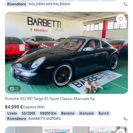
Rivenditore
GOLDENCARS PALERMO
21
Porsche 911 997 Targa 4S Sport Classic Manuale Ita
84.999 €
Capena
(
RM
)
Usato
10/2008
59000 Km
Benzina
Manuale
Euro 5
Rivenditore
BARBETTI MOTORS