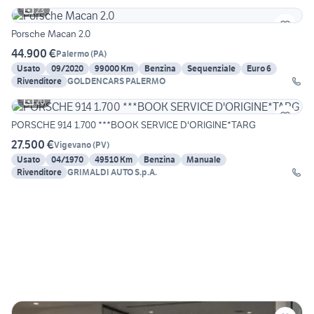
23
Porsche Macan 2.0
44.900 €
Palermo
(
PA
)
Usato
09/2020
99000 Km
Benzina
Sequenziale
Euro 6
Rivenditore
GOLDENCARS PALERMO
20
PORSCHE 914 1.700 ***BOOK SERVICE D'ORIGINE*TARG
27.500 €
Vigevano
(
PV
)
Usato
04/1970
49510 Km
Benzina
Manuale
Rivenditore
GRIMALDI AUTO S.p.A.