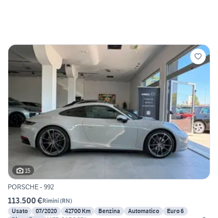
15
PORSCHE - 992
113.500 €
Rimini
(
RN
)
Usato
07/2020
42700 Km
Benzina
Automatico
Euro 6