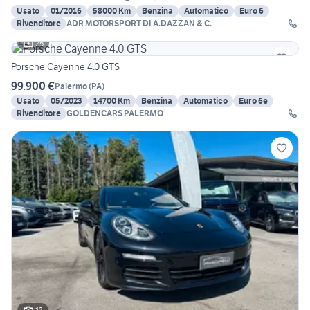
Usato
01/2016
58000 Km
Benzina
Automatico
Euro 6
Rivenditore
ADR MOTORSPORT DI A.DAZZAN & C.
25
Porsche Cayenne 4.0 GTS
99.900 €
Palermo
(
PA
)
Usato
05/2023
14700 Km
Benzina
Automatico
Euro 6e
Rivenditore
GOLDENCARS PALERMO