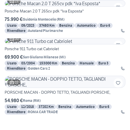
23
Porsche Macan 2.0 T 265cv pdk *Iva Esposta*
75.990 €
Guidonia Montecelio
(
RM
)
Usato
09/2023
37480 Km
Benzina
Automatico
Euro 6
Rivenditore
Autoland Plurimarche
20
Porsche 911 Turbo cat Cabriolet
69.900 €
San Giuliano Milanese
(
MI
)
Usato
03/2004
153000 Km
Benzina
Manuale
Euro 3
Rivenditore
Golden Cars 2
22
PORSCHE MACAN - DOPPIO TETTO, TAGLIANDI PORSCHE,
54.980 €
Roma
(
RM
)
Usato
12/2018
37202 Km
Benzina
Automatico
Euro 6
Rivenditore
ROMA CAR TRADE