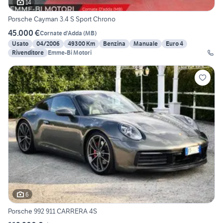
14
Porsche Cayman 3.4 S Sport Chrono
45.000 €
Cornate d'Adda
(
MB
)
Usato
04/2006
49300 Km
Benzina
Manuale
Euro 4
Rivenditore
Emme-Bi Motori
6
Porsche 992 911 CARRERA 4S