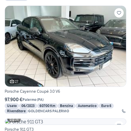
27
Porsche Cayenne Coupé 3.0 V6
97.900 €
Palermo
(
PA
)
Usato
06/2023
60700 Km
Benzina
Automatico
Euro 6
Rivenditore
GOLDENCARS PALERMO
26
Porsche 911 GT3