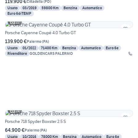
119.900 €
Cittadella
(
PD
)
Usato
03/2019
59800 Km
Benzina
Automatico
Euro 6d-TEMP
22
Porsche Cayenne Coupé 4.0 Turbo GT
139.900 €
Palermo
(
PA
)
Usato
01/2022
71400 Km
Benzina
Automatico
Euro 6e
Rivenditore
GOLDENCARS PALERMO
24
Porsche 718 Spyder Boxster 2.5 S
64.900 €
Palermo
(
PA
)
Usato
10/2016
78000 Km
Benzina
Automatico
Euro 6e