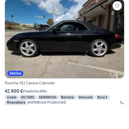
Vetrina
Porsche 911 Carrera Cabriolet
42.900 €
Fiumicino
(
RM
)
Usato
03/2002
160000 Km
Benzina
Manuale
Euro 3
Rivenditore
MOTORIUM FIUMICINO