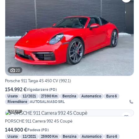
20
Porsche 911 Targa 4S 450 CV (992.1)
154.992 €
Vigodarzere
(
PD
)
Usato
12/2021
27390 Km
Benzina
Automatico
Euro 6
Rivenditore
AUTOSALMASO SRL
24
PORSCHE 911 Carrera 992 4S Coupè
144.900 €
Padova
(
PD
)
Usato
12/2021
25900 Km
Benzina
Automatico
Euro 6