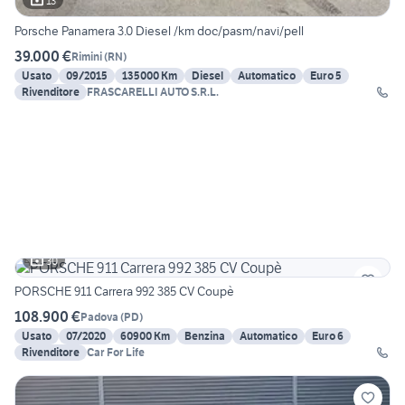
13
Porsche Panamera 3.0 Diesel /km doc/pasm/navi/pell
39.000 €
Rimini
(
RN
)
Usato
09/2015
135000 Km
Diesel
Automatico
Euro 5
Rivenditore
FRASCARELLI AUTO S.R.L.
30
PORSCHE 911 Carrera 992 385 CV Coupè
108.900 €
Padova
(
PD
)
Usato
07/2020
60900 Km
Benzina
Automatico
Euro 6
Rivenditore
Car For Life