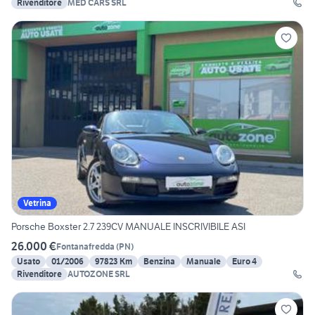
Rivenditore
MED CARS SRL
Vetrina
Porsche Boxster 2.7 239CV MANUALE INSCRIVIBILE ASI
26.000 €
Fontanafredda
(
PN
)
Usato
01/2006
97823 Km
Benzina
Manuale
Euro 4
Rivenditore
AUTOZONE SRL