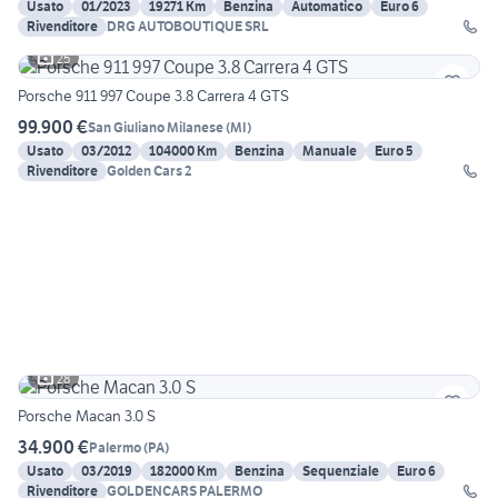
Usato
01/2023
19271 Km
Benzina
Automatico
Euro 6
Rivenditore
DRG AUTOBOUTIQUE SRL
25
Porsche 911 997 Coupe 3.8 Carrera 4 GTS
99.900 €
San Giuliano Milanese
(
MI
)
Usato
03/2012
104000 Km
Benzina
Manuale
Euro 5
Rivenditore
Golden Cars 2
28
Porsche Macan 3.0 S
34.900 €
Palermo
(
PA
)
Usato
03/2019
182000 Km
Benzina
Sequenziale
Euro 6
Rivenditore
GOLDENCARS PALERMO