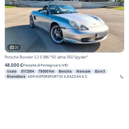
20
Porsche Boxster 3.2 S 986 "50 Jahre 550 Spyder"
48.000 €
Fossalta di Portogruaro
(
VE
)
Usato
07/2004
75000 Km
Benzina
Manuale
Euro 3
Rivenditore
ADR MOTORSPORT DI A.DAZZAN & C.