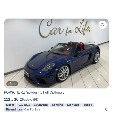
30
PORSCHE 718 Spyder 4.0 Full Optionals
112.500 €
Padova
(
PD
)
Usato
03/2023
18000 Km
Benzina
Manuale
Euro 6
Rivenditore
Car For Life