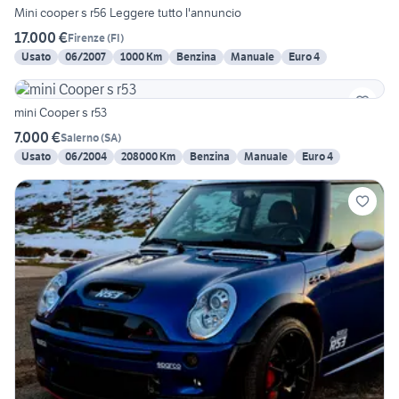
Mini cooper s r56 Leggere tutto l'annuncio
17.000 €
Firenze
(
FI
)
Usato
06/2007
1000 Km
Benzina
Manuale
Euro 4
mini Cooper s r53
7.000 €
Salerno
(
SA
)
Usato
06/2004
208000 Km
Benzina
Manuale
Euro 4