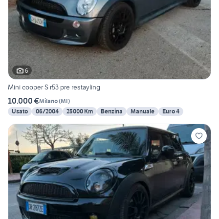
6
Mini cooper S r53 pre restayling
10.000 €
Milano
(
MI
)
Usato
06/2004
25000 Km
Benzina
Manuale
Euro 4