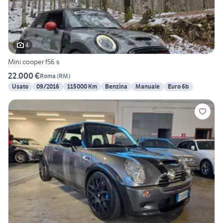
4
Mini cooper f56 s
22.000 €
Roma
(
RM
)
Usato
09/2016
115000 Km
Benzina
Manuale
Euro 6b