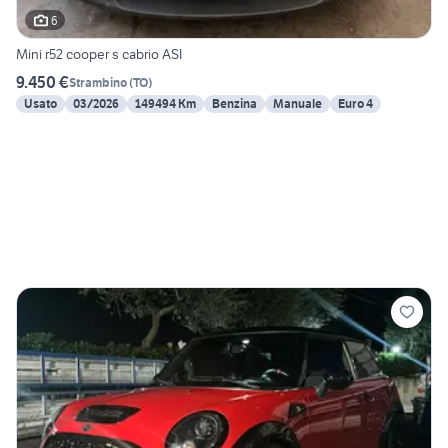
6
Mini r52 cooper s cabrio ASI
9.450 €
Strambino
(
TO
)
Usato
03/2026
149494 Km
Benzina
Manuale
Euro 4