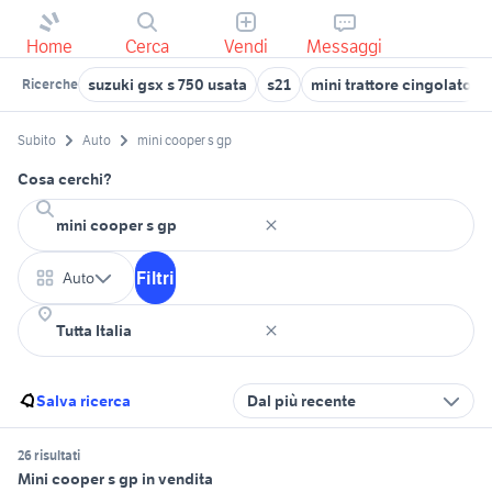
Home
Cerca
Vendi
Messaggi
suzuki gsx s 750 usata
s21
mini trattore cingolato
Ricerche
Subito
Auto
mini cooper s gp
Cosa cerchi?
Filtri
Auto
Salva ricerca
Dal più recente
26 risultati
Mini cooper s gp in vendita