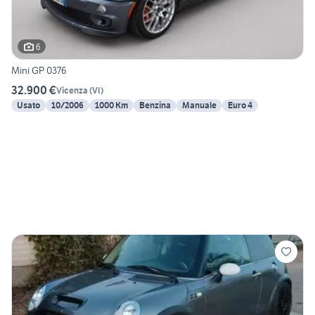
6
Mini GP 0376
32.900 €
Vicenza
(
VI
)
Usato
10/2006
1000 Km
Benzina
Manuale
Euro 4