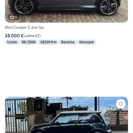
6
Mini Cooper S Jcw Gp
38.000 €
Latina
(
LT
)
Usato
05/2006
18500 Km
Benzina
Manuale