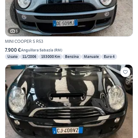
6
MINI COOPER S R53
7.900 €
Anguillara Sabazia
(
RM
)
Usato
11/2006
153000 Km
Benzina
Manuale
Euro 4