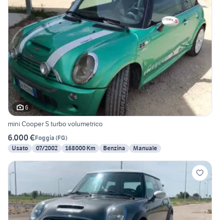
6
mini Cooper S turbo volumetrico
6.000 €
Foggia
(
FG
)
Usato
07/2002
168000 Km
Benzina
Manuale