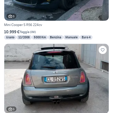
6
Mini Cooper S R56 224cv
10.999 €
Taggia
(
IM
)
Usato
12/2008
5000 Km
Benzina
Manuale
Euro 4
6