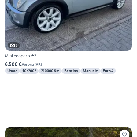
6
Mini cooper s r53
6.500 €
Verona
(
VR
)
Usato
10/2002
210000 Km
Benzina
Manuale
Euro 4