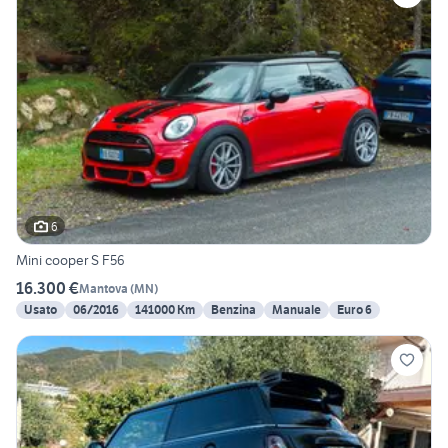
6
Mini cooper S F56
16.300 €
Mantova
(
MN
)
Usato
06/2016
141000 Km
Benzina
Manuale
Euro 6