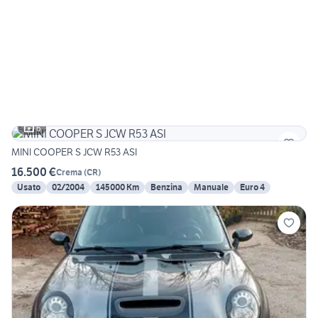
6
MINI COOPER S JCW R53 ASI
16.500 €
Crema
(
CR
)
Usato
02/2004
145000 Km
Benzina
Manuale
Euro 4