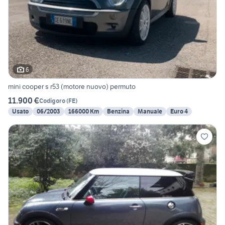
6
mini cooper s r53 (motore nuovo) permuto
11.900 €
Codigoro
(
FE
)
Usato
06/2003
166000 Km
Benzina
Manuale
Euro 4