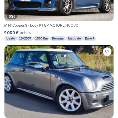
6
MINI Cooper S - body Kit GP MOTORE NUOVO
9.000 €
Forli'
(
FC
)
Usato
10/2007
1000 Km
Benzina
Manuale
Euro 4