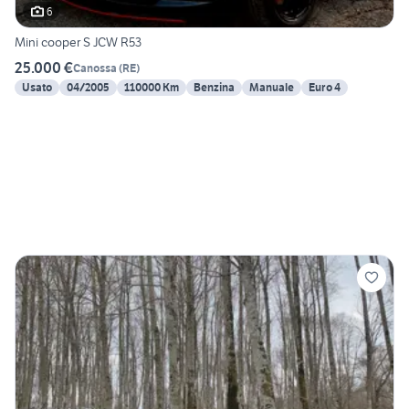
6
Mini cooper S JCW R53
25.000 €
Canossa
(
RE
)
Usato
04/2005
110000 Km
Benzina
Manuale
Euro 4