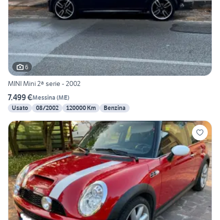
6
MINI Mini 2ª serie - 2002
7.499 €
Messina
(
ME
)
Usato
08/2002
120000 Km
Benzina