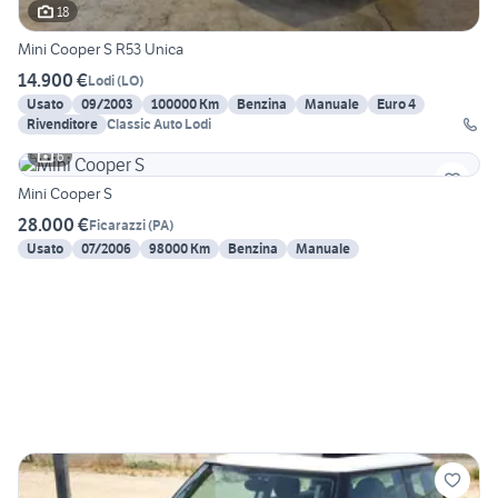
18
Mini Cooper S R53 Unica
14.900 €
Lodi
(
LO
)
Usato
09/2003
100000 Km
Benzina
Manuale
Euro 4
Rivenditore
Classic Auto Lodi
6
Mini Cooper S
28.000 €
Ficarazzi
(
PA
)
Usato
07/2006
98000 Km
Benzina
Manuale