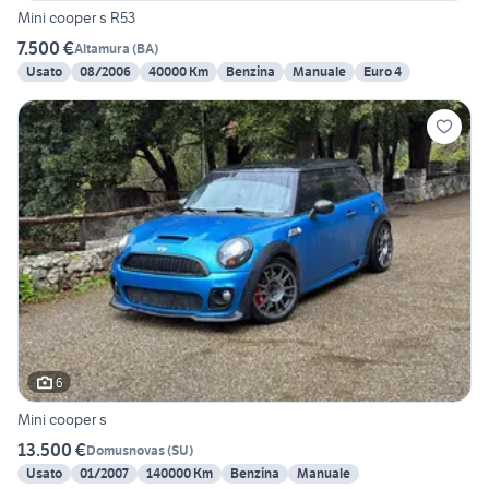
Mini cooper s R53
7.500 €
Altamura
(
BA
)
Usato
08/2006
40000 Km
Benzina
Manuale
Euro 4
6
Mini cooper s
13.500 €
Domusnovas
(
SU
)
Usato
01/2007
140000 Km
Benzina
Manuale