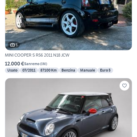
6
MINI COOPER S R56 2011 N18 JCW
12.000 €
Sanremo
(
IM
)
Usato
07/2011
87100 Km
Benzina
Manuale
Euro 5