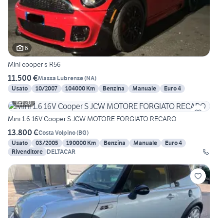
6
Mini cooper s R56
11.500 €
Massa Lubrense
(
NA
)
Usato
10/2007
104000 Km
Benzina
Manuale
Euro 4
20
Mini 1.6 16V Cooper S JCW MOTORE FORGIATO RECARO
13.800 €
Costa Volpino
(
BG
)
Usato
03/2005
190000 Km
Benzina
Manuale
Euro 4
Rivenditore
DELTACAR