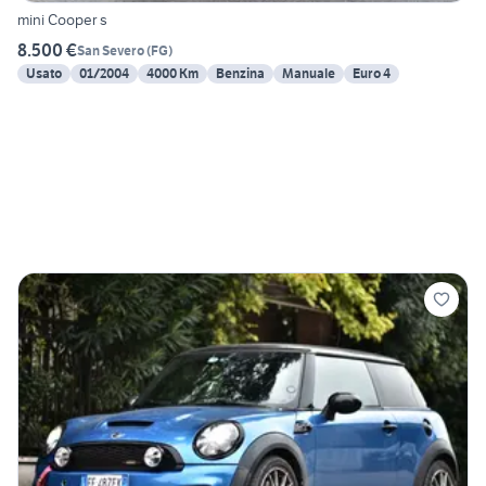
mini Cooper s
8.500 €
San Severo
(
FG
)
Usato
01/2004
4000 Km
Benzina
Manuale
Euro 4