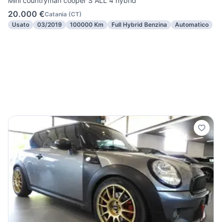
Mini countryman cooper S ALL 4 hybrid
20.000 €
Catania
(
CT
)
Usato
03/2019
100000 Km
Full Hybrid Benzina
Automatico