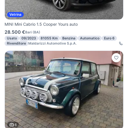
Vetrina
MINI Mini Cabrio 1.5 Cooper Yours auto
28.500 €
Bari
(
BA
)
Usato
09/2023
81055 Km
Benzina
Automatico
Euro 6
Rivenditore
Maldarizzi Automotive S.p.A.
6