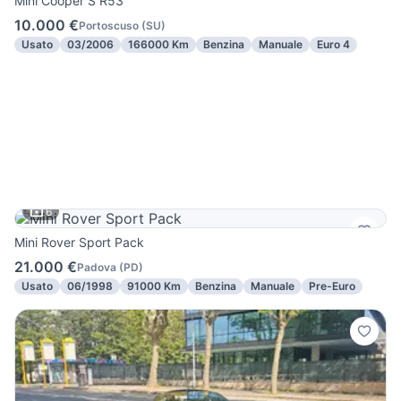
Mini Cooper S R53
10.000 €
Portoscuso
(
SU
)
Usato
03/2006
166000 Km
Benzina
Manuale
Euro 4
6
Mini Rover Sport Pack
21.000 €
Padova
(
PD
)
Usato
06/1998
91000 Km
Benzina
Manuale
Pre-Euro