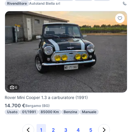
Rivenditore
Autoland Biella srl
6
Rover Mini Cooper 1.3 a carburatore (1991)
14.700 €
Bergamo
(
BG
)
Usato
01/1991
85000 Km
Benzina
Manuale
1
2
3
4
5