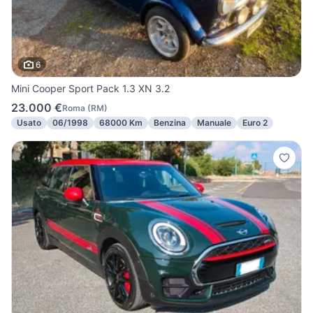
6
Mini Cooper Sport Pack 1.3 XN 3.2
23.000 €
Roma
(
RM
)
Usato
06/1998
68000 Km
Benzina
Manuale
Euro 2