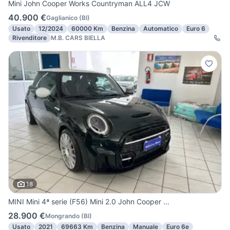
Mini John Cooper Works Countryman ALL4 JCW
40.900 €
Gaglianico
(
BI
)
Usato
12/2024
60000 Km
Benzina
Automatico
Euro 6
Rivenditore
M.B. CARS BIELLA
18
MINI Mini 4ª serie (F56) Mini 2.0 John Cooper ...
28.900 €
Mongrando
(
BI
)
Usato
2021
69663 Km
Benzina
Manuale
Euro 6e