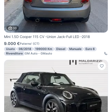
30
Mini 1.5D Cooper 115 CV -Union Jack-Full LED -2018
9.000 €
Paterno'
(
CT
)
Usato
06/2018
199000 Km
Diesel
Manuale
Euro 6
Rivenditore
GM Auto - GMauto