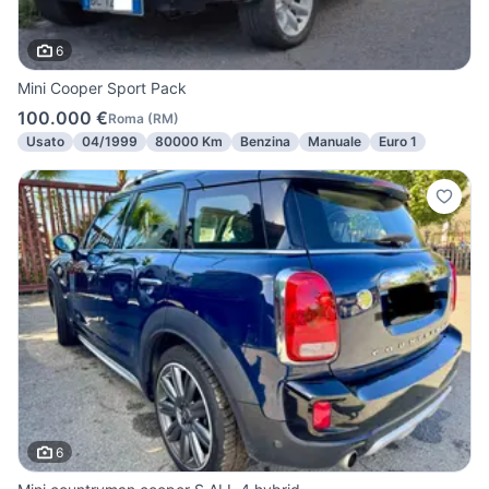
6
Mini Cooper Sport Pack
100.000 €
Roma
(
RM
)
Usato
04/1999
80000 Km
Benzina
Manuale
Euro 1
6