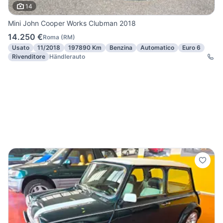
14
Mini John Cooper Works Clubman 2018
14.250 €
Roma
(
RM
)
Usato
11/2018
197890 Km
Benzina
Automatico
Euro 6
Rivenditore
Händlerauto