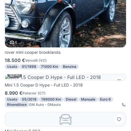
6
rover mini cooper brooklands
18.500 €
Vercelli
(
VC
)
Usato
01/1998
71000 Km
Benzina
30
Mini 1.5 Cooper D Hype - Full LED - 2018
8.990 €
Paterno'
(
CT
)
Usato
05/2018
199000 Km
Diesel
Manuale
Euro 6
Rivenditore
GM Auto - GMauto