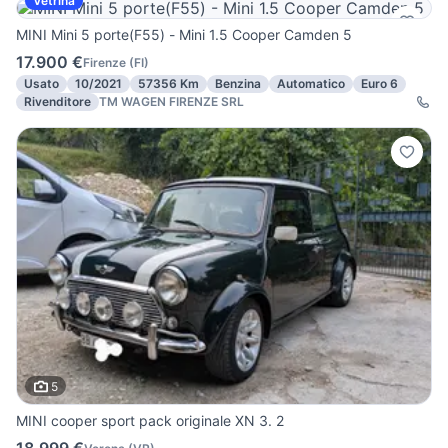
Vetrina
MINI Mini 5 porte(F55) - Mini 1.5 Cooper Camden 5
17.900 €
Firenze
(
FI
)
Usato
10/2021
57356 Km
Benzina
Automatico
Euro 6
Rivenditore
TM WAGEN FIRENZE SRL
5
MINI cooper sport pack originale XN 3. 2