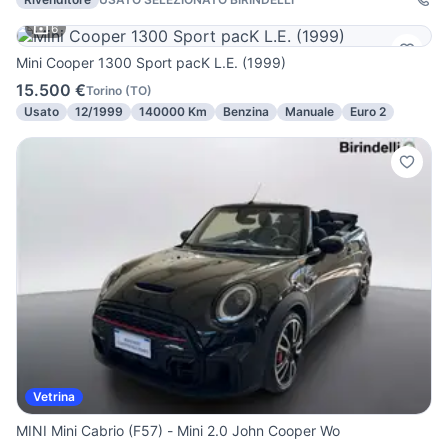
6
Mini Cooper 1300 Sport pacK L.E. (1999)
15.500 €
Torino
(
TO
)
Usato
12/1999
140000 Km
Benzina
Manuale
Euro 2
Vetrina
MINI Mini Cabrio (F57) - Mini 2.0 John Cooper Wo