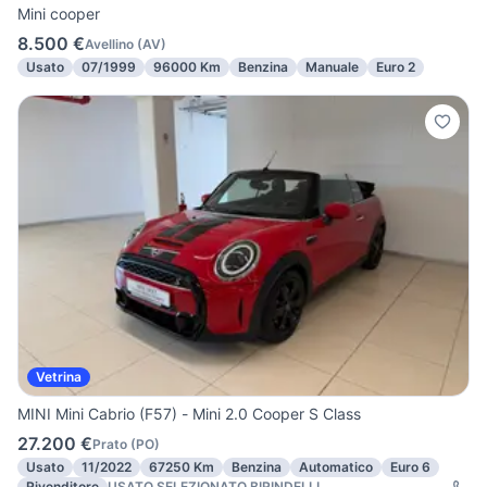
Mini cooper
8.500 €
Avellino
(
AV
)
Usato
07/1999
96000 Km
Benzina
Manuale
Euro 2
Vetrina
MINI Mini Cabrio (F57) - Mini 2.0 Cooper S Class
27.200 €
Prato
(
PO
)
Usato
11/2022
67250 Km
Benzina
Automatico
Euro 6
Rivenditore
USATO SELEZIONATO BIRINDELLI