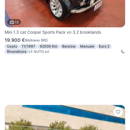
15
Mini 1.3 cat Cooper Sports Pack xn 3.2 brooklands
19.900 €
Bibbiano
(
RE
)
Usato
11/1997
92500 Km
Benzina
Manuale
Euro 2
Rivenditore
LF AUTO srl