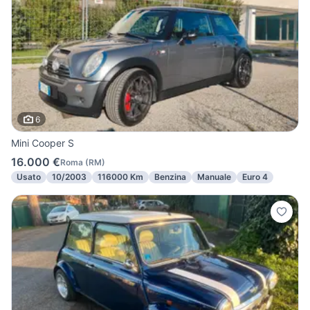
6
Mini Cooper S
16.000 €
Roma
(
RM
)
Usato
10/2003
116000 Km
Benzina
Manuale
Euro 4