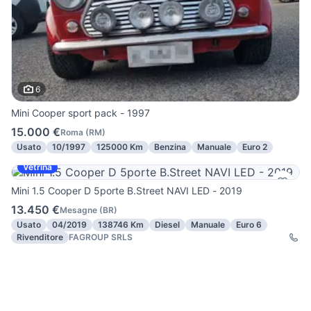
6
Mini Cooper sport pack - 1997
15.000 €
Roma
(
RM
)
Usato
10/1997
125000 Km
Benzina
Manuale
Euro 2
Vetrina
Mini 1.5 Cooper D 5porte B.Street NAVI LED - 2019
13.450 €
Mesagne
(
BR
)
Usato
04/2019
138746 Km
Diesel
Manuale
Euro 6
Rivenditore
FAGROUP SRLS