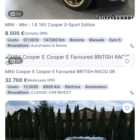
30
MINI - Mini - 1.6 16V Cooper S-Sport Edition
8.500 €
Coriano
(
RN
)
Usato
07/2010
147000 Km
Benzina
Manuale
Euro 5
Rivenditore
AutoFabbri.it Rimini
20
MINI Cooper E Cooper E Favoured BRITISH RACIG GR
32.700 €
Medesano
(
PR
)
Usato
11/2025
8900 Km
Elettrica
Automatico
Rivenditore
CLASSIC CAR INVEST