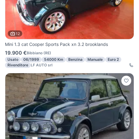
12
Mini 1.3 cat Cooper Sports Pack xn 3.2 brooklands
19.900 €
Bibbiano
(
RE
)
Usato
06/1999
54000 Km
Benzina
Manuale
Euro 2
Rivenditore
LF AUTO srl