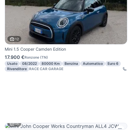
12
Mini 1.5 Cooper Camden Edition
17.900 €
Ronzone
(
TN
)
Usato
08/2022
80000 Km
Benzina
Automatico
Euro 6
Rivenditore
RACE CAR GARAGE
15