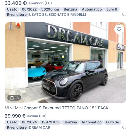
33.400 €
Capannori
(
LU
)
Usato
06/2022
56290 Km
Benzina
Automatico
Euro 6
Rivenditore
USATO SELEZIONATO BIRINDELLI
16
MINI Mini Cooper S Favoured TETTO PANO-18"-PACK
29.990 €
Savona
(
SV
)
Usato
06/2024
19979 Km
Benzina
Automatico
Euro 6e
Rivenditore
DREAM CAR