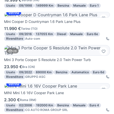
18.999 €
Verona
(
VR
)
Usato
09/1998
149999 Km
Benzina
Manuale
Euro 1
Vetrina
Mini Cooper D Countryman 1.6 Park Lane Plus
11.990 €
Torino
(
TO
)
Usato
09/2016
137055 Km
Diesel
Manuale
Euro 6e
Rivenditore
Auto-com
28
Mini 3 Porte Cooper S Resolute 2.0 Twin Power Turb
23.950 €
Bra
(
CN
)
Usato
09/2022
69000 Km
Benzina
Automatico
Euro 6d
Rivenditore
GRUPPO ASC
Vetrina
MINI Mini 1.6 16V Cooper Park Lane
2.300 €
Roma
(
RM
)
Usato
02/2006
192000 Km
Benzina
Manuale
Euro 4
Rivenditore
CG AUTO ROMA GROUP SRL