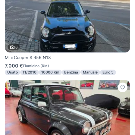
6
Mini Cooper S R56 N18
7.000 €
Fiumicino
(
RM
)
Usato
11/2010
10000 Km
Benzina
Manuale
Euro 5