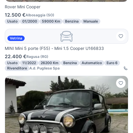
Rover Mini Cooper
12.500 €
Albosaggia
(
SO
)
Usato
01/2000
59000 Km
Benzina
Manuale
Vetrina
MINI Mini 5 porte (F55) - Mini 1.5 Cooper U166833
22.400 €
Ragusa
(
RG
)
Usato
11/2022
26200 Km
Benzina
Automatico
Euro 6
Rivenditore
A.d. Pugliese Spa