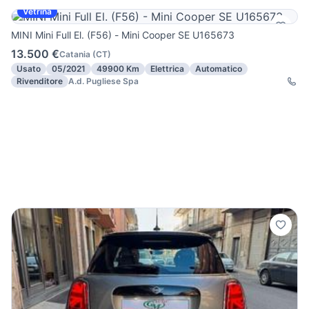
Vetrina
MINI Mini Full El. (F56) - Mini Cooper SE U165673
13.500 €
Catania
(
CT
)
Usato
05/2021
49900 Km
Elettrica
Automatico
Rivenditore
A.d. Pugliese Spa