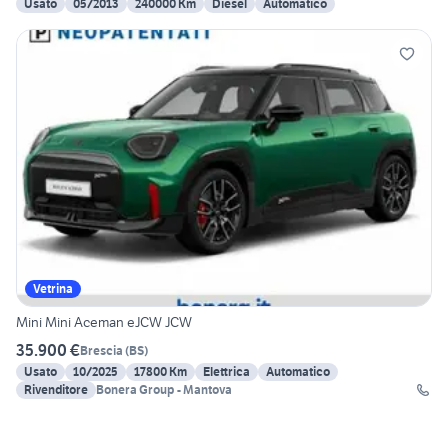
Usato
05/2013
240000 Km
Diesel
Automatico
Vetrina
Mini Mini Aceman eJCW JCW
35.900 €
Brescia
(
BS
)
Usato
10/2025
17800 Km
Elettrica
Automatico
Rivenditore
Bonera Group - Mantova