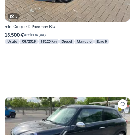
5
mini Cooper D Paceman Blu
16.500 €
Arcisate
(
VA
)
Usato
06/2015
63120 Km
Diesel
Manuale
Euro 6