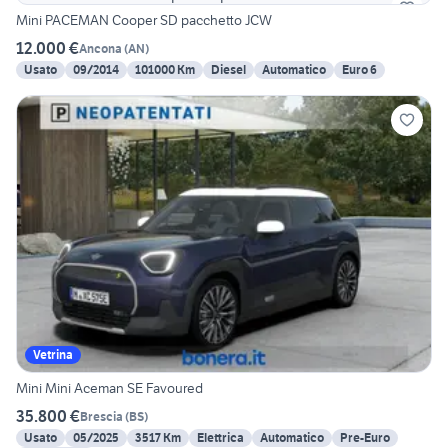
Mini PACEMAN Cooper SD pacchetto JCW
12.000 €
Ancona
(
AN
)
Usato
09/2014
101000 Km
Diesel
Automatico
Euro 6
Vetrina
Mini Mini Aceman SE Favoured
35.800 €
Brescia
(
BS
)
Usato
05/2025
3517 Km
Elettrica
Automatico
Pre-Euro