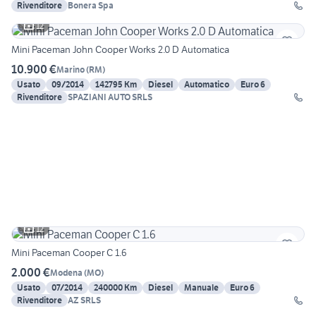
Rivenditore
Bonera Spa
12
Mini Paceman John Cooper Works 2.0 D Automatica
10.900 €
Marino
(
RM
)
Usato
09/2014
142795 Km
Diesel
Automatico
Euro 6
Rivenditore
SPAZIANI AUTO SRLS
12
Mini Paceman Cooper C 1.6
2.000 €
Modena
(
MO
)
Usato
07/2014
240000 Km
Diesel
Manuale
Euro 6
Rivenditore
AZ SRLS