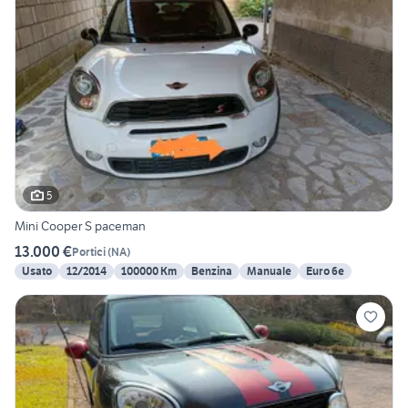
5
Mini Cooper S paceman
13.000 €
Portici
(
NA
)
Usato
12/2014
100000 Km
Benzina
Manuale
Euro 6e