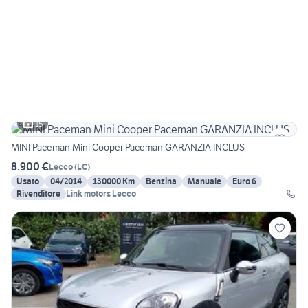
15
MINI Paceman Mini Cooper Paceman GARANZIA INCLUS
8.900 €
Lecco
(
LC
)
Usato
04/2014
130000 Km
Benzina
Manuale
Euro 6
Rivenditore
Link motors Lecco