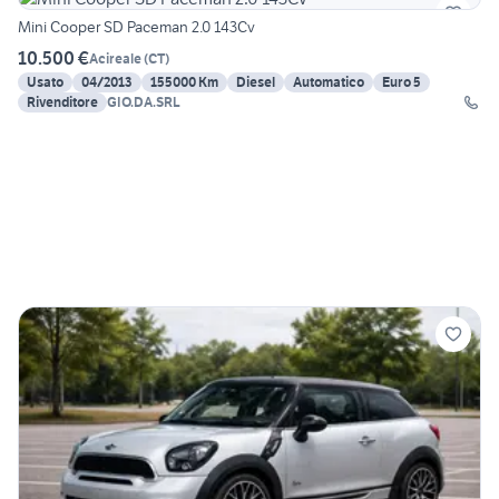
Mini Cooper SD Paceman 2.0 143Cv
10.500 €
Acireale
(
CT
)
Usato
04/2013
155000 Km
Diesel
Automatico
Euro 5
Rivenditore
GIO.DA.SRL