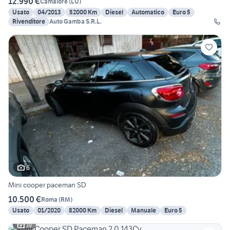
12.990 €
Camaiore
(
LU
)
Usato
04/2013
52000 Km
Diesel
Automatico
Euro 5
Rivenditore
Auto Gamba S.R.L.
6
Mini cooper paceman SD
10.500 €
Roma
(
RM
)
Usato
01/2020
82000 Km
Diesel
Manuale
Euro 5
19