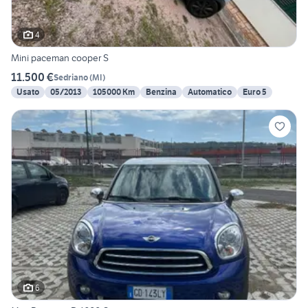
4
Mini paceman cooper S
11.500 €
Sedriano
(
MI
)
Usato
05/2013
105000 Km
Benzina
Automatico
Euro 5
6