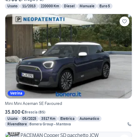
Usato
11/2013
220000 Km
Diesel
Manuale
Euro 5
Vetrina
Mini Mini Aceman SE Favoured
35.800 €
Brescia
(
BS
)
Usato
05/2025
3517 Km
Elettrica
Automatico
Rivenditore
Bonera Group - Mantova
6