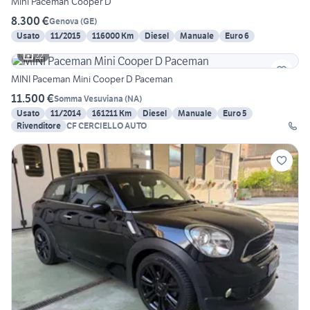
Mini Paceman Cooper D
8.300 €
Genova
(
GE
)
Usato
11/2015
116000 Km
Diesel
Manuale
Euro 6
22
MINI Paceman Mini Cooper D Paceman
11.500 €
Somma Vesuviana
(
NA
)
Usato
11/2014
161211 Km
Diesel
Manuale
Euro 5
Rivenditore
CF CERCIELLO AUTO