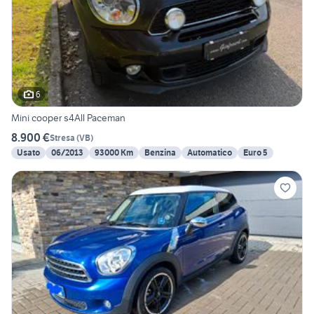
6
Mini cooper s4All Paceman
8.900 €
Stresa
(
VB
)
Usato
06/2013
93000 Km
Benzina
Automatico
Euro 5