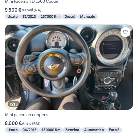
Mini Paceman D 1600 Cooper
9.500 €
Napoli
(
NA
)
Usato
12/2013
137000 Km
Diesel
Manuale
6
Mini paceman cooper s
8.000 €
Anzio
(
RM
)
Usato
04/2013
130000 Km
Benzina
Automatico
Euro 6