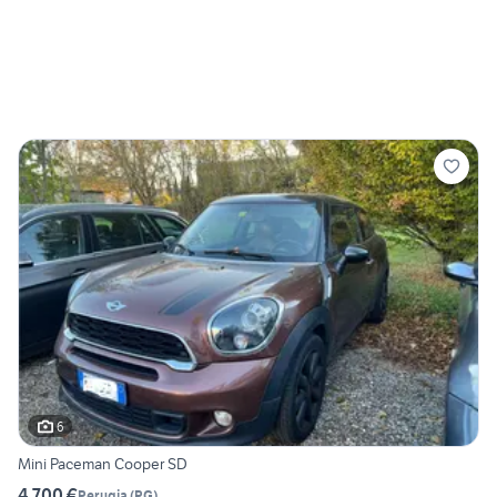
6
Mini Paceman Cooper SD
4.700 €
Perugia
(
PG
)