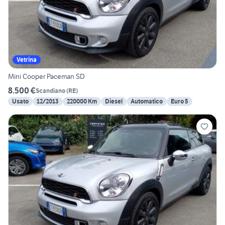
Vetrina
Mini Cooper Paceman SD
8.500 €
Scandiano
(
RE
)
Usato
12/2013
220000 Km
Diesel
Automatico
Euro 5