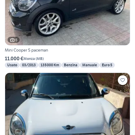
6
Mini Cooper S paceman
11.000 €
Monza
(
MB
)
Usato
03/2013
135000 Km
Benzina
Manuale
Euro 5