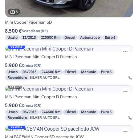
6
Mini Cooper Paceman SD
8.500 €
Scandiano
(
RE
)
Usato
12/2013
220000 Km
Diesel
Automatico
Euro 5
Vetrina
MINI Paceman Mini Cooper D Paceman
5.900 €
Crema
(
CR
)
Usato
06/2013
244600 Km
Diesel
Manuale
Euro 5
Rivenditore
SILVER AUTO SRL
20
MINI Paceman Mini Cooper D Paceman
5.900 €
Crema
(
CR
)
Usato
06/2013
244600 Km
Diesel
Manuale
Euro 5
Rivenditore
SILVER AUTO SRL
Vetrina
Mini PACEMAN Cooper SD pacchetto JCW