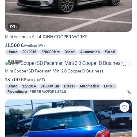
2
Mini paceman ALL4 JONH COOPER WORKS
11.500 €
Avellino
(
AV
)
Usato
09/2016
220000 Km
Diesel
Automatico
Euro 6
28
Mini Cooper SD Paceman Mini 2.0 Cooper D Business
13.700 €
Pisticci
(
MT
)
Usato
12/2014
210000 Km
Diesel
Automatico
Euro 6
Rivenditore
PERRE MOTORS SRLS