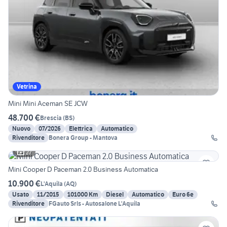
Vetrina
Mini Mini Aceman SE JCW
48.700 €
Brescia
(
BS
)
Nuovo
07/2026
Elettrica
Automatico
Rivenditore
Bonera Group - Mantova
27
Mini Cooper D Paceman 2.0 Business Automatica
10.900 €
L'Aquila
(
AQ
)
Usato
11/2015
101000 Km
Diesel
Automatico
Euro 6e
Rivenditore
FGauto Srls - Autosalone L'Aquila