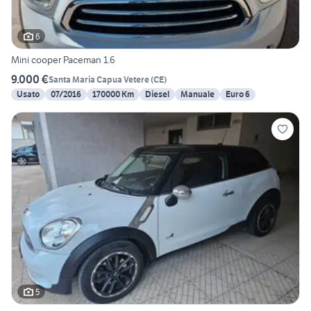
6
Mini cooper Paceman 1.6
9.000 €
Santa Maria Capua Vetere
(
CE
)
Usato
07/2016
170000 Km
Diesel
Manuale
Euro 6
5