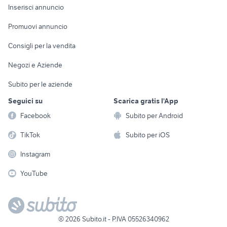
Console e
Accessori per
Casalinghi
Inserisci annuncio
Videogiochi
animali
Elettrodomestici
Promuovi annuncio
Audio/Video
Musica e Film
Giardino e Fai da te
Consigli per la vendita
Fotografia
Libri e Riviste
Abbigliamento e
Negozi e Aziende
Telefonia
Strumenti Musicali
Accessori
Subito per le aziende
Sports
Tutto per i bambini
Seguici su
Scarica gratis l'App
Biciclette
Facebook
Subito per Android
Collezionismo
TikTok
Subito per iOS
Instagram
YouTube
©
2026
Subito.it - P.IVA 05526340962