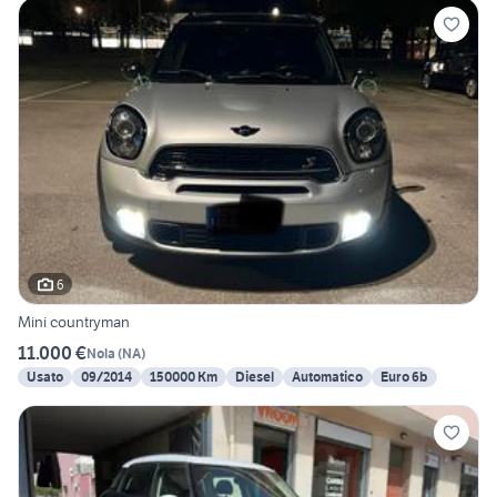
6
Mini countryman
11.000 €
Nola
(
NA
)
Usato
09/2014
150000 Km
Diesel
Automatico
Euro 6b