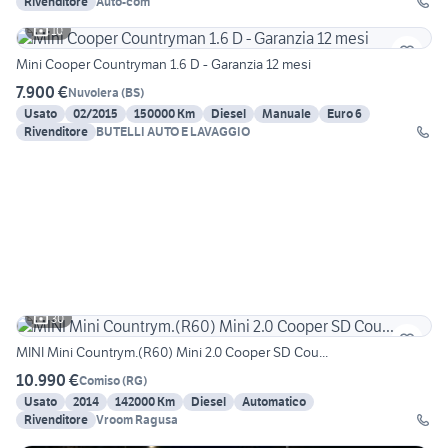
Rivenditore
Auto-com
10
Mini Cooper Countryman 1.6 D - Garanzia 12 mesi
7.900 €
Nuvolera
(
BS
)
Usato
02/2015
150000 Km
Diesel
Manuale
Euro 6
Rivenditore
BUTELLI AUTO E LAVAGGIO
30
MINI Mini Countrym.(R60) Mini 2.0 Cooper SD Cou...
10.990 €
Comiso
(
RG
)
Usato
2014
142000 Km
Diesel
Automatico
Rivenditore
Vroom Ragusa