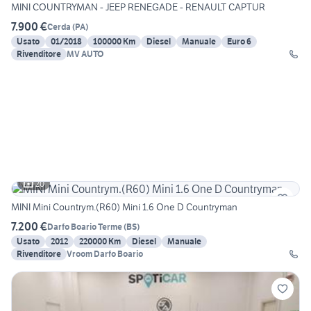
MINI COUNTRYMAN - JEEP RENEGADE - RENAULT CAPTUR
7.900 €
Cerda
(
PA
)
Usato
01/2018
100000 Km
Diesel
Manuale
Euro 6
Rivenditore
MV AUTO
20
MINI Mini Countrym.(R60) Mini 1.6 One D Countryman
7.200 €
Darfo Boario Terme
(
BS
)
Usato
2012
220000 Km
Diesel
Manuale
Rivenditore
Vroom Darfo Boario