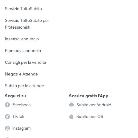
Servizio TuttoSubito
elettronica
per la casa e la
sports e hobby
Servizio TuttoSubito per
persona
Informatica
Animali
Professionisti
Arredamento e
Console e
Accessori per
Casalinghi
Inserisci annuncio
Videogiochi
animali
Elettrodomestici
Promuovi annuncio
Audio/Video
Musica e Film
Giardino e Fai da te
Consigli per la vendita
Fotografia
Libri e Riviste
Abbigliamento e
Negozi e Aziende
Telefonia
Strumenti Musicali
Accessori
Subito per le aziende
Sports
Tutto per i bambini
Seguici su
Scarica gratis l'App
Biciclette
Facebook
Subito per Android
Collezionismo
TikTok
Subito per iOS
Instagram