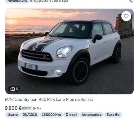
Rivenditore
Gruppo Serratore Spa
6
MINI Countryman R60 Park Lane Plus da Vetrina!
9.900 €
Rimini
(
RN
)
Usato
03/2016
138000 Km
Diesel
Automatico
Euro 6b