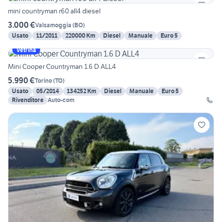
mini countryman r60 all4 diesel
3.000 €
Valsamoggia
(
BO
)
Usato
11/2011
220000 Km
Diesel
Manuale
Euro 5
Vetrina
Mini Cooper Countryman 1.6 D ALL4
5.990 €
Torino
(
TO
)
Usato
05/2014
134252 Km
Diesel
Manuale
Euro 5
Rivenditore
Auto-com