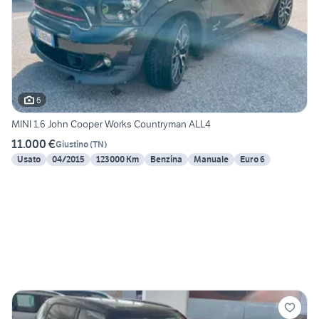
6
MINI 1.6 John Cooper Works Countryman ALL4
11.000 €
Giustino
(
TN
)
Usato
04/2015
123000 Km
Benzina
Manuale
Euro 6