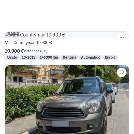
6
Mini Countryman 10.900 €
10.900 €
Piacenza
(
PC
)
Usato
10/2011
146000 Km
Benzina
Automatico
Euro 5