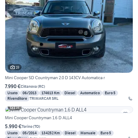
19
Mini Cooper SD Countryman 2.0 D 143CV Automatica r
7.990 €
Cittanova
(
RC
)
Usato
06/2013
174613 Km
Diesel
Automatico
Euro 5
Rivenditore
TRIMARCAR SRL
14
Mini Cooper Countryman 1.6 D ALL4
5.990 €
Torino
(
TO
)
Usato
05/2014
134252 Km
Diesel
Manuale
Euro 5