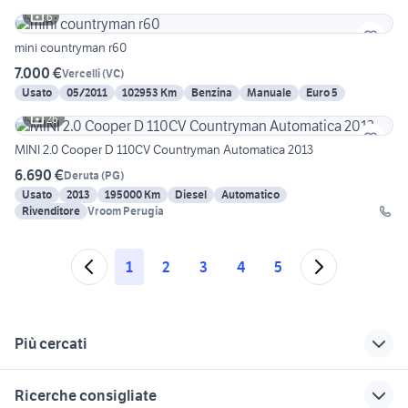
6
mini countryman r60
7.000 €
Vercelli
(
VC
)
Usato
05/2011
102953 Km
Benzina
Manuale
Euro 5
26
MINI 2.0 Cooper D 110CV Countryman Automatica 2013
6.690 €
Deruta
(
PG
)
Usato
2013
195000 Km
Diesel
Automatico
Rivenditore
Vroom Perugia
1
2
3
4
5
Più cercati
Correlati
Richerche simili
Suggerimenti
Ricerche consigliate