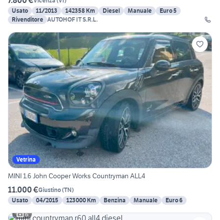
7.800 €
Vicenza
(
VI
)
Usato
11/2013
142358 Km
Diesel
Manuale
Euro 5
Rivenditore
AUTOHOF IT S.R.L.
Vetrina
MINI 1.6 John Cooper Works Countryman ALL4
11.000 €
Giustino
(
TN
)
Usato
04/2015
123000 Km
Benzina
Manuale
Euro 6
6