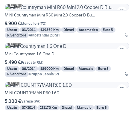
20
MINI Countryman Mini R60 Mini 2.0 Cooper D Bu...
9.900 €
Moncalieri
(
TO
)
Usato
03/2014
139369 Km
Diesel
Automatico
Euro 5
Rivenditore
Autostandar 2.0 Srl
11
Mini Countryman 1.6 One D
5.490 €
Frascati
(
RM
)
Usato
06/2014
189000 Km
Diesel
Manuale
Euro 5
Rivenditore
Gruppo Leonia Srl
4
MINI COUNTRYMAN R60 1.6D
5.000 €
Varese
(
VA
)
Usato
07/2014
211170 Km
Diesel
Manuale
Euro 5