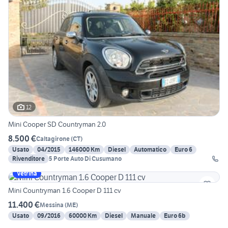
12
Mini Cooper SD Countryman 2.0
8.500 €
Caltagirone
(
CT
)
Usato
04/2015
146000 Km
Diesel
Automatico
Euro 6
Rivenditore
5 Porte Auto Di Cusumano
Vetrina
Mini Countryman 1.6 Cooper D 111 cv
11.400 €
Messina
(
ME
)
Usato
09/2016
60000 Km
Diesel
Manuale
Euro 6b