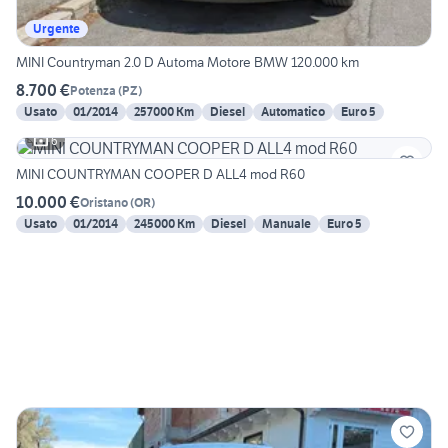
Urgente
MINI Countryman 2.0 D Automa Motore BMW 120.000 km
8.700 €
Potenza
(
PZ
)
Usato
01/2014
257000 Km
Diesel
Automatico
Euro 5
6
MINI COUNTRYMAN COOPER D ALL4 mod R60
10.000 €
Oristano
(
OR
)
Usato
01/2014
245000 Km
Diesel
Manuale
Euro 5