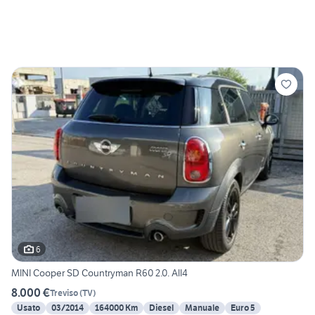
6
MINI Cooper SD Countryman R60 2.0. All4
8.000 €
Treviso
(
TV
)
Usato
03/2014
164000 Km
Diesel
Manuale
Euro 5