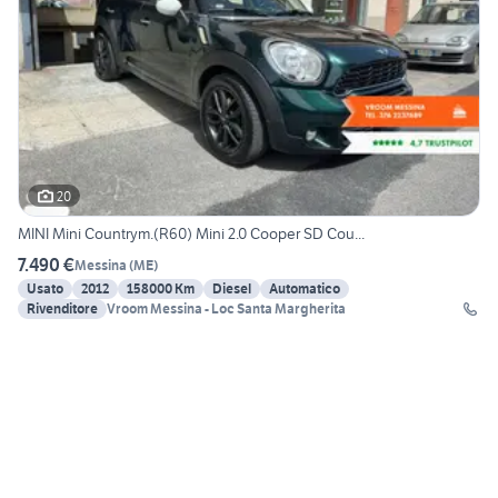
20
MINI Mini Countrym.(R60) Mini 2.0 Cooper SD Cou...
7.490 €
Messina
(
ME
)
Usato
2012
158000 Km
Diesel
Automatico
Rivenditore
Vroom Messina - Loc Santa Margherita