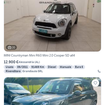
20
MINI Countryman Mini R60 Mini 2.0 Cooper SD all4
12.900 €
Alessandria
(
AL
)
Usato
09/2011
91469 Km
Diesel
Manuale
Euro 5
Rivenditore
Grandiauto SRL