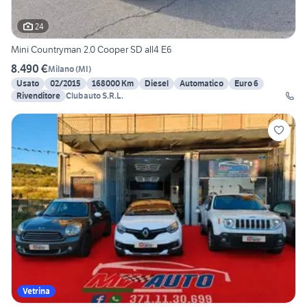
24
Mini Countryman 2.0 Cooper SD all4 E6
8.490 €
Milano
(
MI
)
Usato
02/2015
168000 Km
Diesel
Automatico
Euro 6
Rivenditore
Clubauto S.R.L.
Vetrina