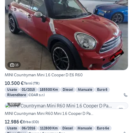
16
MINI Countryman Mini 1.6 Cooper D E6 R60
10.500 €
Terni
(
TR
)
Usato
01/2015
185500 Km
Diesel
Manuale
Euro 6
Rivenditore
COAR s.r.l
15
MINI Countryman Mini R60 Mini 1.6 Cooper D Pa...
12.986 €
Erba
(
CO
)
Usato
06/2016
112800 Km
Diesel
Manuale
Euro 6e