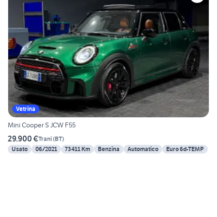
Vetrina
Mini Cooper S JCW F55
29.900 €
Trani
(
BT
)
Usato
06/2021
73411 Km
Benzina
Automatico
Euro 6d-TEMP