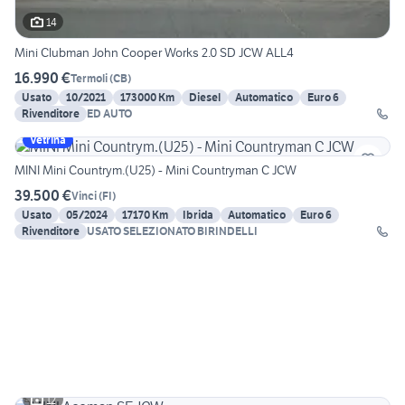
14
Mini Clubman John Cooper Works 2.0 SD JCW ALL4
16.990 €
Termoli
(
CB
)
Usato
10/2021
173000 Km
Diesel
Automatico
Euro 6
Rivenditore
ED AUTO
Vetrina
MINI Mini Countrym.(U25) - Mini Countryman C JCW
39.500 €
Vinci
(
FI
)
Usato
05/2024
17170 Km
Ibrida
Automatico
Euro 6
Rivenditore
USATO SELEZIONATO BIRINDELLI
12