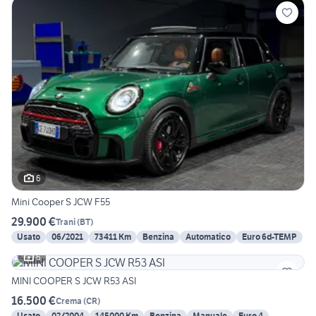
6
Mini Cooper S JCW F55
29.900 €
Trani
(
BT
)
Usato
06/2021
73411 Km
Benzina
Automatico
Euro 6d-TEMP
6
MINI COOPER S JCW R53 ASI
16.500 €
Crema
(
CR
)
Usato
02/2004
145000 Km
Benzina
Manuale
Euro 4