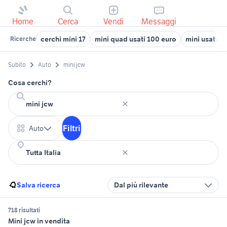
Home
Cerca
Vendi
Messaggi
cerchi mini 17
mini quad usati 100 euro
mini usata a
Ricerche
Subito
Auto
mini jcw
Cosa cerchi?
Filtri
Auto
Salva ricerca
Dal più rilevante
718 risultati
Mini jcw in vendita