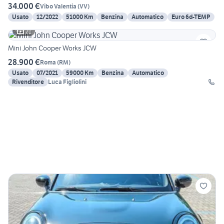
34.000 €
Vibo Valentia
(
VV
)
Usato
12/2022
51000 Km
Benzina
Automatico
Euro 6d-TEMP
21
Mini John Cooper Works JCW
28.900 €
Roma
(
RM
)
Usato
07/2021
59000 Km
Benzina
Automatico
Rivenditore
Luca Figliolini