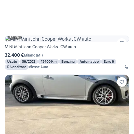
20
MINI Mini John Cooper Works JCW auto
32.400 €
Milano
(
MI
)
Usato
06/2023
42400 Km
Benzina
Automatico
Euro 6
Rivenditore
Viesse Auto