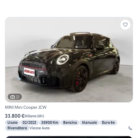
22
MINI Mini Cooper JCW
33.800 €
Milano
(
MI
)
Usato
02/2023
38900 Km
Benzina
Manuale
Euro 6e
Rivenditore
Viesse Auto