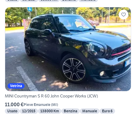
Vetrina
MINI Countryman S R 60 John Cooper Works (JCW)
11.000 €
Pieve Emanuele
(
MI
)
Usato
12/2015
138000 Km
Benzina
Manuale
Euro 6