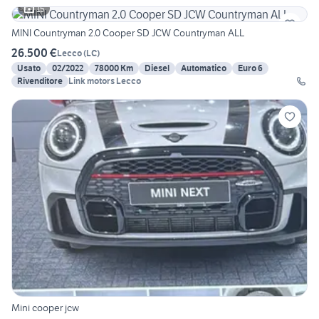
15
MINI Countryman 2.0 Cooper SD JCW Countryman ALL
26.500 €
Lecco
(
LC
)
Usato
02/2022
78000 Km
Diesel
Automatico
Euro 6
Rivenditore
Link motors Lecco
Mini cooper jcw