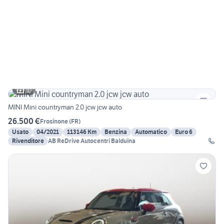
10
MINI Mini countryman 2.0 jcw jcw auto
26.500 €
Frosinone
(
FR
)
Usato
04/2021
113146 Km
Benzina
Automatico
Euro 6
Rivenditore
AB ReDrive Autocentri Balduina