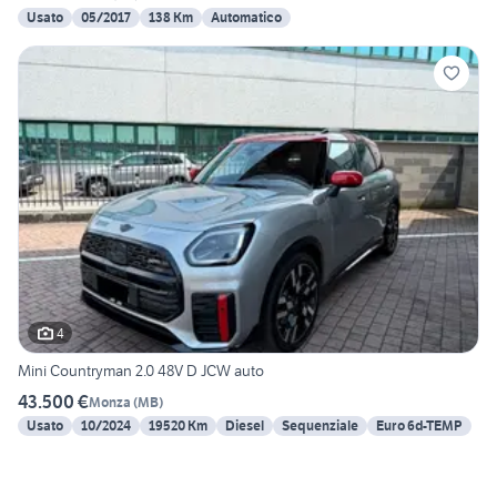
Usato
05/2017
138 Km
Automatico
4
Mini Countryman 2.0 48V D JCW auto
43.500 €
Monza
(
MB
)
Usato
10/2024
19520 Km
Diesel
Sequenziale
Euro 6d-TEMP