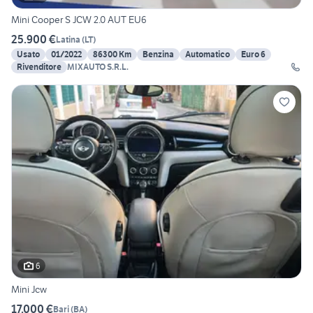
Mini Cooper S JCW 2.0 AUT EU6
25.900 €
Latina
(
LT
)
Usato
01/2022
86300 Km
Benzina
Automatico
Euro 6
Rivenditore
MIXAUTO S.R.L.
6
Mini Jcw
17.000 €
Bari
(
BA
)