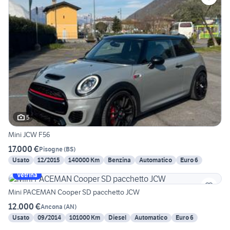
5
Mini JCW F56
17.000 €
Pisogne
(
BS
)
Usato
12/2015
140000 Km
Benzina
Automatico
Euro 6
Vetrina
Mini PACEMAN Cooper SD pacchetto JCW
12.000 €
Ancona
(
AN
)
Usato
09/2014
101000 Km
Diesel
Automatico
Euro 6