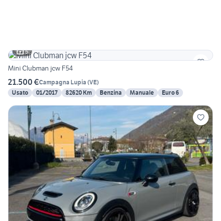
5
Mini Clubman jcw F54
21.500 €
Campagna Lupia
(
VE
)
Usato
01/2017
82620 Km
Benzina
Manuale
Euro 6