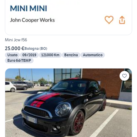
Mini Jcw f56
25.000 €
Bologna
(
BO
)
Usato
09/2019
121000 Km
Benzina
Automatico
Euro 6d-TEMP