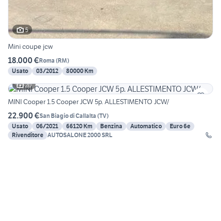
5
Mini coupe jcw
18.000 €
Roma
(
RM
)
Usato
03/2012
80000 Km
20
MINI Cooper 1.5 Cooper JCW 5p. ALLESTIMENTO JCW/
22.900 €
San Biagio di Callalta
(
TV
)
Usato
06/2021
66120 Km
Benzina
Automatico
Euro 6e
Rivenditore
AUTOSALONE 2000 SRL