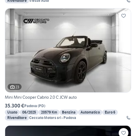
Rivenditore
Viesse Auto
23
Mini Mini Cooper Cabrio 2.0 C JCW auto
35.300 €
Padova
(
PD
)
Usato
06/2025
20579 Km
Benzina
Automatico
Euro 6
Rivenditore
Ceccato Motors srl - Padova