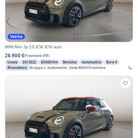
Vetrina
MINI Mini 3p 2.0 JCW JCW auto
26.900 €
Frosinone
(
FR
)
Usato
10/2022
83000 Km
Benzina
Automatico
Euro 4
Rivenditore
Gruppo L' Automobile - Sede BMW Frosinone