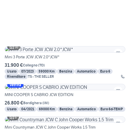
16
Mini 3 Porte JCW JCW 2.0*JCW*
31.900 €
Collegno
(
TO
)
Usato
07/2023
59000 Km
Benzina
Automatico
Euro 6
Rivenditore
TS - THE SELLER
Vetrina
MINI COOPER S CABRIO JCW EDITION
26.800 €
Bordighera
(
IM
)
Usato
04/2021
69000 Km
Benzina
Automatico
Euro 6d-TEMP
6
Mini Countryman JCW C John Cooper Works 1.5 Trim