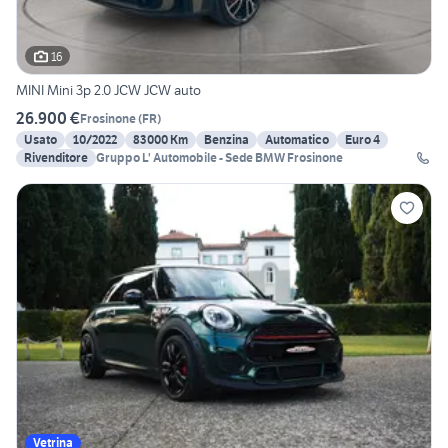
16
MINI Mini 3p 2.0 JCW JCW auto
26.900 €
Frosinone
(
FR
)
Usato
10/2022
83000 Km
Benzina
Automatico
Euro 4
Rivenditore
Gruppo L' Automobile - Sede BMW Frosinone
Vetrina