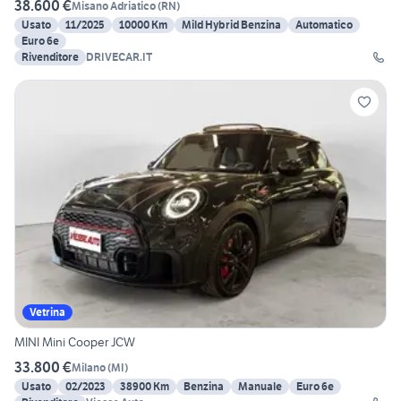
38.600 €
Misano Adriatico
(
RN
)
Usato
11/2025
10000 Km
Mild Hybrid Benzina
Automatico
Euro 6e
Rivenditore
DRIVECAR.IT
Vetrina
MINI Mini Cooper JCW
33.800 €
Milano
(
MI
)
Usato
02/2023
38900 Km
Benzina
Manuale
Euro 6e