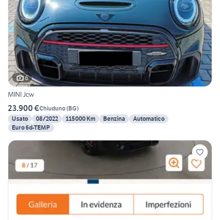
6
MINI Jcw
23.900 €
Chiuduno
(
BG
)
Usato
08/2022
115000 Km
Benzina
Automatico
Euro 6d-TEMP