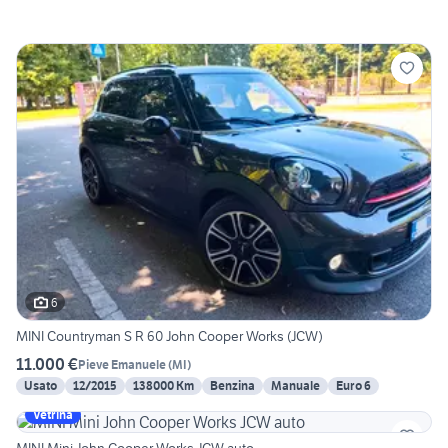
6
MINI Countryman S R 60 John Cooper Works (JCW)
11.000 €
Pieve Emanuele
(
MI
)
Usato
12/2015
138000 Km
Benzina
Manuale
Euro 6
Vetrina