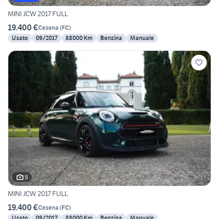
MINI JCW 2017 FULL
19.400 €
Cesena
(
FC
)
Usato
09/2017
88000 Km
Benzina
Manuale
6
MINI JCW 2017 FULL
19.400 €
Cesena
(
FC
)
Usato
09/2017
88000 Km
Benzina
Manuale