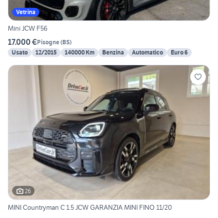
Vetrina
Mini JCW F56
17.000 €
Pisogne
(
BS
)
Usato
12/2015
140000 Km
Benzina
Automatico
Euro 6
26
MINI Countryman C 1.5 JCW GARANZIA MINI FINO 11/20