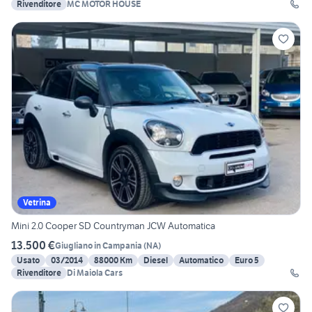
Rivenditore
MC MOTOR HOUSE
Vetrina
Mini 2.0 Cooper SD Countryman JCW Automatica
13.500 €
Giugliano in Campania
(
NA
)
Usato
03/2014
88000 Km
Diesel
Automatico
Euro 5
Rivenditore
Di Maiola Cars