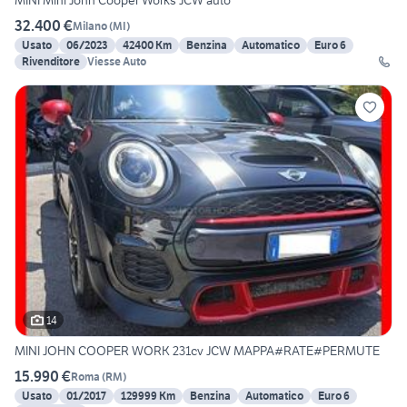
MINI Mini John Cooper Works JCW auto
32.400 €
Milano
(
MI
)
Usato
06/2023
42400 Km
Benzina
Automatico
Euro 6
Rivenditore
Viesse Auto
14
MINI JOHN COOPER WORK 231cv JCW MAPPA#RATE#PERMUTE
15.990 €
Roma
(
RM
)
Usato
01/2017
129999 Km
Benzina
Automatico
Euro 6