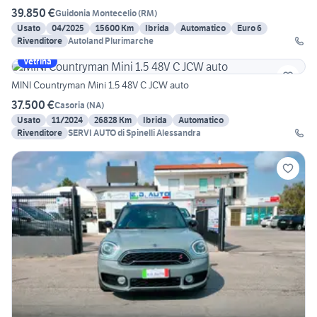
39.850 €
Guidonia Montecelio
(
RM
)
Usato
04/2025
15600 Km
Ibrida
Automatico
Euro 6
Rivenditore
Autoland Plurimarche
Vetrina
MINI Countryman Mini 1.5 48V C JCW auto
37.500 €
Casoria
(
NA
)
Usato
11/2024
26828 Km
Ibrida
Automatico
Rivenditore
SERVI AUTO di Spinelli Alessandra