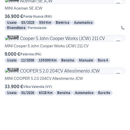
MINI Aceman SE JCW
36.900 €
Fonte Nuova
(
RM
)
Usato
03/2025
550 Km
Elettrica
Automatico
Rivenditore
Formulauto
6
MINI Cooper S John Cooper Works (JCW) 211 CV
9.000 €
Palermo
(
PA
)
Usato
12/2008
135000 Km
Benzina
Manuale
Euro 4
6
MINI COOPER S 2.0 204CV Allestimento JCW
33.900 €
Vibo Valentia
(
VV
)
Usato
01/2026
6328 Km
Benzina
Automatico
Euro 6e