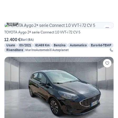
19
TOYOTA Aygo 2ª serie Connect 1.0 VVT-i 72 CV 5
12.400 €
Bari
(
BA
)
Usato
03/2021
61469 Km
Benzina
Automatico
Euro 6d-TEMP
Rivenditore
MarinoAutomobili Autoplanet