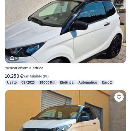
6
minicar aixam elettrica
10.250 €
San Miniato
(
PI
)
Usato
09/2023
18000 Km
Elettrica
Automatico
Euro 2