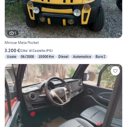
5
Minicar Meta Pocket
3.200 €
Citta' di Castello
(
PG
)
Usato
06/2008
15000 Km
Diesel
Automatico
Euro 2