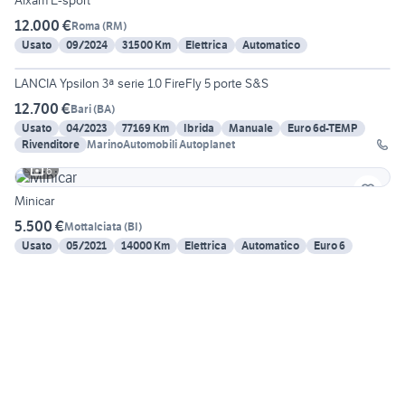
Aixam E-sport
12.000 €
Roma
(
RM
)
Usato
09/2024
31500 Km
Elettrica
Automatico
22
LANCIA Ypsilon 3ª serie 1.0 FireFly 5 porte S&S
12.700 €
Bari
(
BA
)
Usato
04/2023
77169 Km
Ibrida
Manuale
Euro 6d-TEMP
Rivenditore
MarinoAutomobili Autoplanet
6
Minicar
5.500 €
Mottalciata
(
BI
)
Usato
05/2021
14000 Km
Elettrica
Automatico
Euro 6