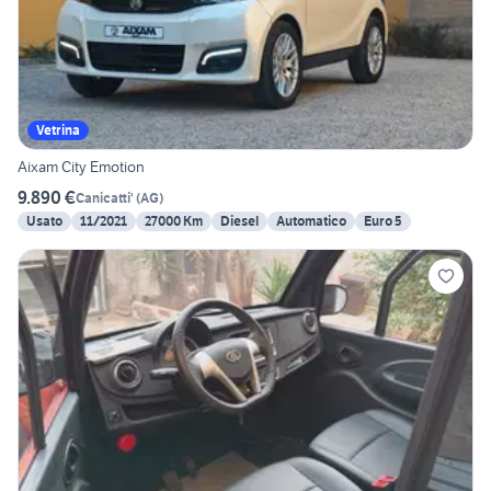
Vetrina
Aixam City Emotion
9.890 €
Canicatti'
(
AG
)
Usato
11/2021
27000 Km
Diesel
Automatico
Euro 5