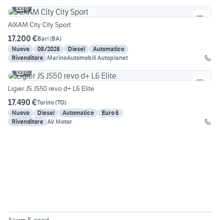
8
AIXAM City City Sport
17.200 €
Bari
(
BA
)
Nuovo
08/2026
Diesel
Automatico
Rivenditore
MarinoAutomobili Autoplanet
6
Ligier JS JS50 revo d+ L6 Elite
17.490 €
Torino
(
TO
)
Nuovo
Diesel
Automatico
Euro 6
Rivenditore
AV Motor
6