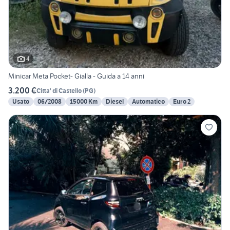
4
Minicar Meta Pocket- Gialla - Guida a 14 anni
3.200 €
Citta' di Castello
(
PG
)
Usato
06/2008
15000 Km
Diesel
Automatico
Euro 2