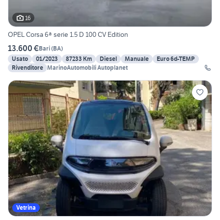
16
OPEL Corsa 6ª serie 1.5 D 100 CV Edition
13.600 €
Bari
(
BA
)
Usato
01/2023
87233 Km
Diesel
Manuale
Euro 6d-TEMP
Rivenditore
MarinoAutomobili Autoplanet
Vetrina