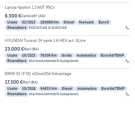
23
Lancia Ypsilon 1.3 MJT 95Cv
6.500 €
Canicatti'
(
AG
)
Usato
02/2013
180000 Km
Diesel
Manuale
Euro 5
Rivenditore
FAZIO CAR & MINICAR
21
HYUNDAI Tucson 3ª serie 1.6 HEV aut. XLine
23.000 €
Bari
(
BA
)
Usato
10/2023
76309 Km
Ibrida
Automatico
Euro 6d-TEMP
Rivenditore
MarinoAutomobili Autoplanet
20
BMW X2 (F39) xDrive20d Advantage
17.300 €
Bari
(
BA
)
Usato
10/2018
94833 Km
Diesel
Automatico
Euro 6d-TEMP
Rivenditore
MarinoAutomobili Autoplanet