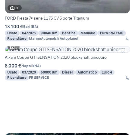
20
FORD Fiesta 7ª serie 1.1 75 CV 5 porte Titanium
13.100 €
Bari
(
BA
)
Usato
04/2023
90046 Km
Benzina
Manuale
Euro 6d-TEMP
Rivenditore
MarinoAutomobili Autoplanet
5
Aixam Coupé GTI SENSATION 2020 blockshaft unicopro
8.000 €
Napoli
(
NA
)
Usato
03/2020
60000 Km
Diesel
Automatico
Euro 4
Rivenditore
FR SERVICE