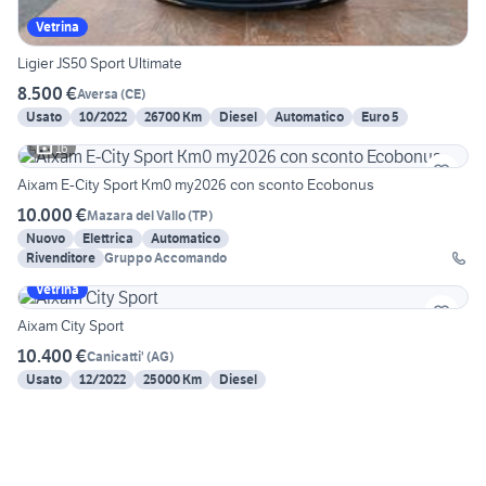
Vetrina
Ligier JS50 Sport Ultimate
8.500 €
Aversa
(
CE
)
Usato
10/2022
26700 Km
Diesel
Automatico
Euro 5
16
Aixam E-City Sport Km0 my2026 con sconto Ecobonus
10.000 €
Mazara del Vallo
(
TP
)
Nuovo
Elettrica
Automatico
Rivenditore
Gruppo Accomando
Vetrina
Aixam City Sport
10.400 €
Canicatti'
(
AG
)
Usato
12/2022
25000 Km
Diesel