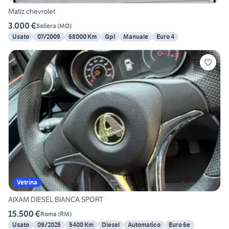
Matiz chevrolet
3.000 €
Soliera
(
MO
)
Usato
07/2009
68000 Km
Gpl
Manuale
Euro 4
Vetrina
AIXAM DIESEL BIANCA SPORT
15.500 €
Roma
(
RM
)
Usato
09/2025
5400 Km
Diesel
Automatico
Euro 6e