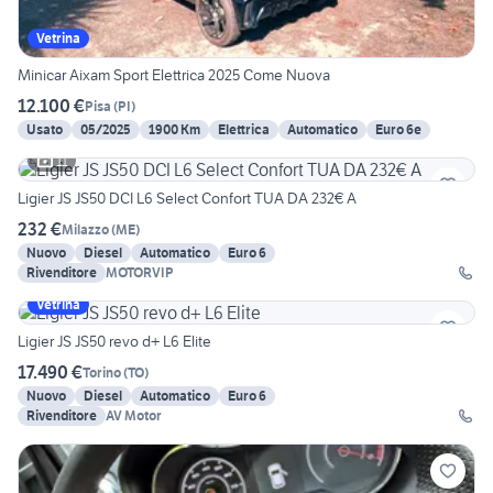
Vetrina
Minicar Aixam Sport Elettrica 2025 Come Nuova
12.100 €
Pisa
(
PI
)
Usato
05/2025
1900 Km
Elettrica
Automatico
Euro 6e
11
Ligier JS JS50 DCI L6 Select Confort TUA DA 232€ A
232 €
Milazzo
(
ME
)
Nuovo
Diesel
Automatico
Euro 6
Rivenditore
MOTORVIP
Vetrina
Ligier JS JS50 revo d+ L6 Elite
17.490 €
Torino
(
TO
)
Nuovo
Diesel
Automatico
Euro 6
Rivenditore
AV Motor