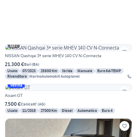
2
NISSAN Qashqai 3ª serie MHEV 140 CV N-Connecta
21.300 €
Bari
(
BA
)
Usato
07/2023
25800 Km
Ibrida
Manuale
Euro 6d-TEMP
Rivenditore
MarinoAutomobili Autoplanet
Vetrina
Aixam GT
7.500 €
Canicatti'
(
AG
)
Usato
11/2019
27000 Km
Diesel
Automatico
Euro 4