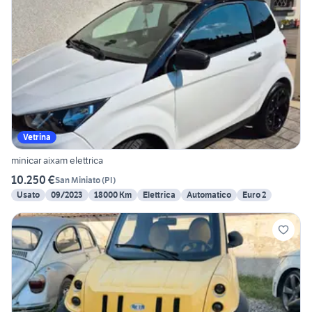
Vetrina
minicar aixam elettrica
10.250 €
San Miniato
(
PI
)
Usato
09/2023
18000 Km
Elettrica
Automatico
Euro 2