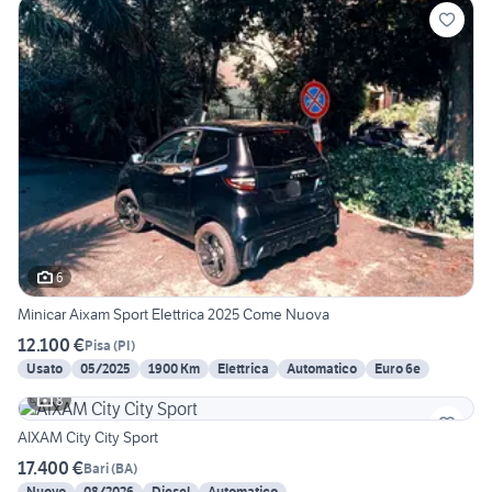
6
Minicar Aixam Sport Elettrica 2025 Come Nuova
12.100 €
Pisa
(
PI
)
Usato
05/2025
1900 Km
Elettrica
Automatico
Euro 6e
8
AIXAM City City Sport
17.400 €
Bari
(
BA
)
Nuovo
08/2026
Diesel
Automatico