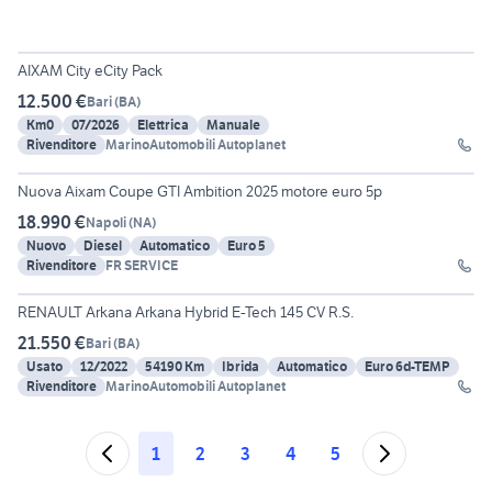
7
AIXAM City eCity Pack
12.500 €
Bari
(
BA
)
Km0
07/2026
Elettrica
Manuale
Rivenditore
MarinoAutomobili Autoplanet
6
Nuova Aixam Coupe GTI Ambition 2025 motore euro 5p
18.990 €
Napoli
(
NA
)
Nuovo
Diesel
Automatico
Euro 5
Rivenditore
FR SERVICE
19
RENAULT Arkana Arkana Hybrid E-Tech 145 CV R.S.
21.550 €
Bari
(
BA
)
Usato
12/2022
54190 Km
Ibrida
Automatico
Euro 6d-TEMP
Rivenditore
MarinoAutomobili Autoplanet