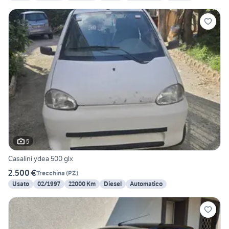
5
Casalini ydea 500 glx
2.500 €
Trecchina
(
PZ
)
Usato
02/1997
22000 Km
Diesel
Automatico