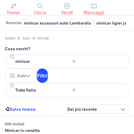
Home
Cerca
Vendi
Messaggi
minicar accessori auto Lombardia
minicar ligier js 50
Ricerche
Subito
Auto
minicar
Cosa cerchi?
Filtri
Auto
Salva ricerca
Dal più recente
888 risultati
Minicar in vendita