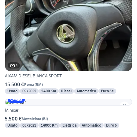
5
AIXAM DIESEL BIANCA SPORT
15.500 €
Roma
(
RM
)
Usato
09/2025
5400 Km
Diesel
Automatico
Euro 6e
Vetrina
Minicar
5.500 €
Mottalciata
(
BI
)
Usato
05/2021
14000 Km
Elettrica
Automatico
Euro 6