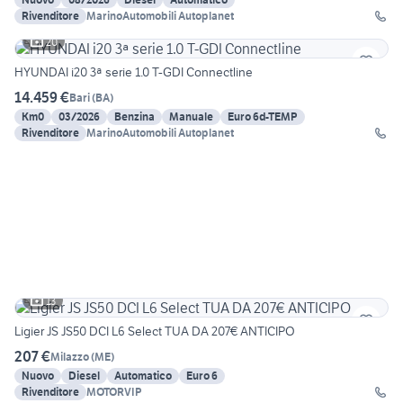
Rivenditore
MarinoAutomobili Autoplanet
20
HYUNDAI i20 3ª serie 1.0 T-GDI Connectline
14.459 €
Bari
(
BA
)
Km0
03/2026
Benzina
Manuale
Euro 6d-TEMP
Rivenditore
MarinoAutomobili Autoplanet
13
Ligier JS JS50 DCI L6 Select TUA DA 207€ ANTICIPO
207 €
Milazzo
(
ME
)
Nuovo
Diesel
Automatico
Euro 6
Rivenditore
MOTORVIP