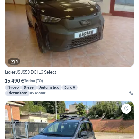
5
Ligier JS JS50 DCI L6 Select
15.490 €
Torino
(
TO
)
Nuovo
Diesel
Automatico
Euro 6
Rivenditore
AV Motor