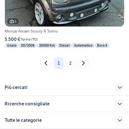
6
Minicar Aixiam Scouty R Torino
5.500 €
Torino
(
TO
)
Usato
03/2009
26000 Km
Diesel
Automatico
Euro 4
1
2
Più cercati
Correlati
Richerche simili
Suggerimenti
Ricerche consigliate
minicar ligier js 50
toyota corolla
display mini cooper
trattori usati emilia-romagna
minicar casalini m14
golf 4 r32
4x4 auto Varese
affitto locali Botricello
Tutte le categorie
privati
provincia
ricambi minicar ligier
fiat 1100 anni 50