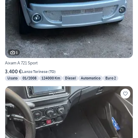
6
Aixam A 721 Sport
3.400 €
Lanzo Torinese
(
TO
)
Usato
01/2008
124000 Km
Diesel
Automatico
Euro 2