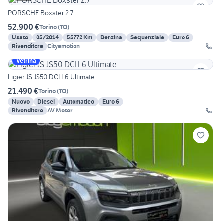
PORSCHE Boxster 2.7
52.900 €
Torino
(
TO
)
Usato
05/2014
55772 Km
Benzina
Sequenziale
Euro 6
Rivenditore
Cityemotion
Vetrina
Ligier JS JS50 DCI L6 Ultimate
21.490 €
Torino
(
TO
)
Nuovo
Diesel
Automatico
Euro 6
Rivenditore
AV Motor