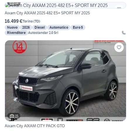
14
Aixam City AIXAM 2025 482 E5+ SPORT MY 2025
16.499 €
Torino
(
TO
)
Nuovo
2026
Diesel
Automatico
Euro 5
Rivenditore
Autostandar 2.0 Srl
15
Aixam City AIXAM CITY PACK GTO