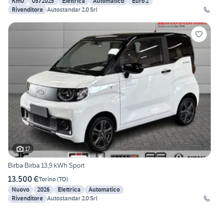
Km0
05/2025
Elettrica
Automatico
Euro 2
Rivenditore
Autostandar 2.0 Srl
17
Birba Birba 13,9 kWh Sport
13.500 €
Torino
(
TO
)
Nuovo
2026
Elettrica
Automatico
Rivenditore
Autostandar 2.0 Srl