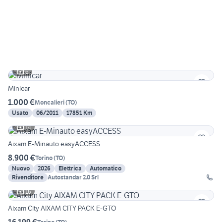
6
Minicar
1.000 €
Moncalieri
(
TO
)
Usato
06/2011
17851 Km
14
Aixam E-Minauto easyACCESS
8.900 €
Torino
(
TO
)
Nuovo
2026
Elettrica
Automatico
Rivenditore
Autostandar 2.0 Srl
16
Aixam City AIXAM CITY PACK E-GTO