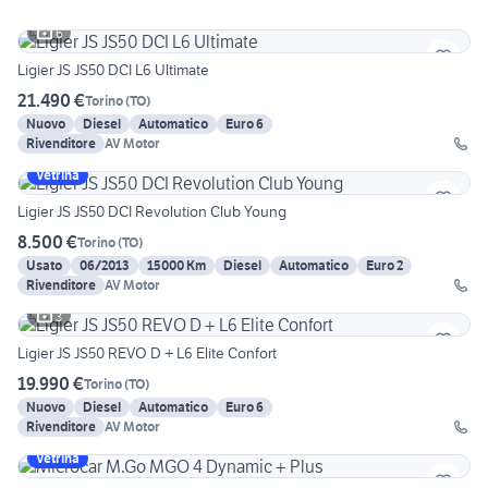
6
Ligier JS JS50 DCI L6 Ultimate
21.490 €
Torino
(
TO
)
Nuovo
Diesel
Automatico
Euro 6
Rivenditore
AV Motor
Vetrina
Ligier JS JS50 DCI Revolution Club Young
8.500 €
Torino
(
TO
)
Usato
06/2013
15000 Km
Diesel
Automatico
Euro 2
Rivenditore
AV Motor
3
Ligier JS JS50 REVO D + L6 Elite Confort
19.990 €
Torino
(
TO
)
Nuovo
Diesel
Automatico
Euro 6
Rivenditore
AV Motor
Vetrina