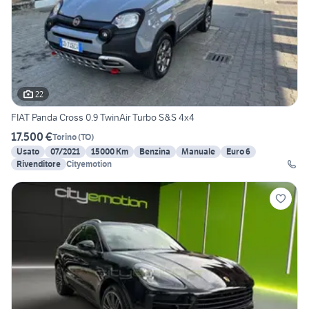
22
FIAT Panda Cross 0.9 TwinAir Turbo S&S 4x4
17.500 €
Torino
(
TO
)
Usato
07/2021
15000 Km
Benzina
Manuale
Euro 6
Rivenditore
Cityemotion