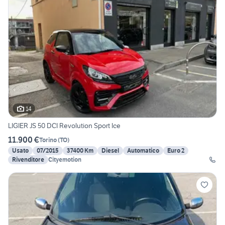
14
LIGIER JS 50 DCI Revolution Sport Ice
11.900 €
Torino
(
TO
)
Usato
07/2015
37400 Km
Diesel
Automatico
Euro 2
Rivenditore
Cityemotion