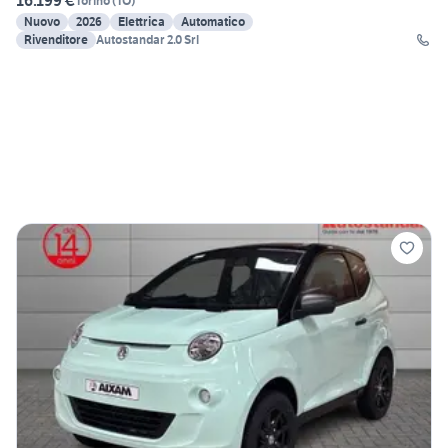
16.199 €
Torino
(
TO
)
Nuovo
2026
Elettrica
Automatico
Rivenditore
Autostandar 2.0 Srl