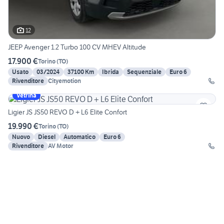
12
JEEP Avenger 1.2 Turbo 100 CV MHEV Altitude
17.900 €
Torino
(
TO
)
Usato
03/2024
37100 Km
Ibrida
Sequenziale
Euro 6
Rivenditore
Cityemotion
Vetrina
Ligier JS JS50 REVO D + L6 Elite Confort
19.990 €
Torino
(
TO
)
Nuovo
Diesel
Automatico
Euro 6
Rivenditore
AV Motor