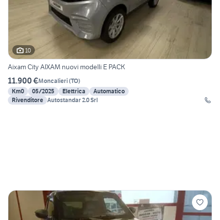
10
Aixam City AIXAM nuovi modelli E PACK
11.900 €
Moncalieri
(
TO
)
Km0
05/2025
Elettrica
Automatico
Rivenditore
Autostandar 2.0 Srl