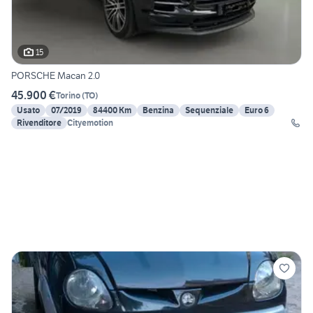
15
PORSCHE Macan 2.0
45.900 €
Torino
(
TO
)
Usato
07/2019
84400 Km
Benzina
Sequenziale
Euro 6
Rivenditore
Cityemotion