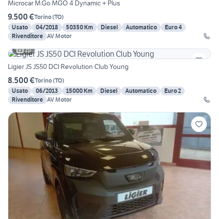
Microcar M.Go MGO 4 Dynamic + Plus
9.500 €
Torino
(
TO
)
Usato
04/2018
50350 Km
Diesel
Automatico
Euro 4
Rivenditore
AV Motor
10
Ligier JS JS50 DCI Revolution Club Young
8.500 €
Torino
(
TO
)
Usato
06/2013
15000 Km
Diesel
Automatico
Euro 2
Rivenditore
AV Motor