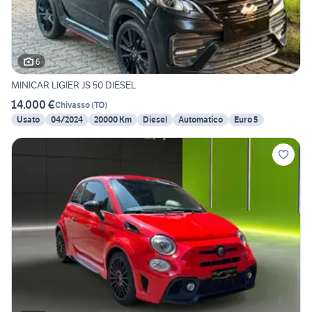
6
MINICAR LIGIER JS 50 DIESEL
14.000 €
Chivasso
(
TO
)
Usato
04/2024
20000 Km
Diesel
Automatico
Euro 5