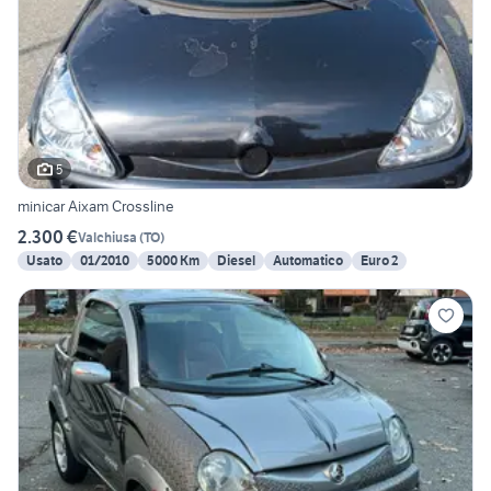
5
minicar Aixam Crossline
2.300 €
Valchiusa
(
TO
)
Usato
01/2010
5000 Km
Diesel
Automatico
Euro 2