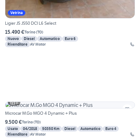
Vetrina
Ligier JS JS50 DCI L6 Select
15.490 €
Torino
(
TO
)
Nuovo
Diesel
Automatico
Euro 6
Rivenditore
AV Motor
8
Microcar M.Go MGO 4 Dynamic + Plus
9.500 €
Torino
(
TO
)
Usato
04/2018
50350 Km
Diesel
Automatico
Euro 4
Rivenditore
AV Motor