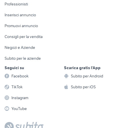
Informatica
Animali
Professionisti
Arredamento e
Console e
Accessori per
Casalinghi
Inserisci annuncio
Videogiochi
animali
Elettrodomestici
Promuovi annuncio
Audio/Video
Musica e Film
Giardino e Fai da te
Consigli per la vendita
Fotografia
Libri e Riviste
Abbigliamento e
Negozi e Aziende
Telefonia
Strumenti Musicali
Accessori
Subito per le aziende
Sports
Tutto per i bambini
Seguici su
Scarica gratis l'App
Biciclette
Facebook
Subito per Android
Collezionismo
TikTok
Subito per iOS
Instagram
YouTube