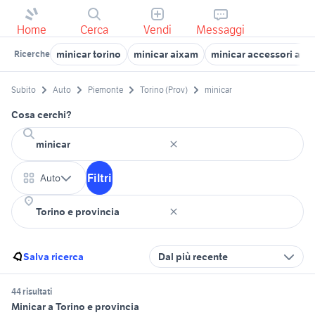
Home
Cerca
Vendi
Messaggi
minicar torino
minicar aixam
minicar accessori aut
Ricerche
Subito
Auto
Piemonte
Torino (Prov)
minicar
Cosa cerchi?
Filtri
Auto
Salva ricerca
Dal più recente
44 risultati
Minicar a Torino e provincia