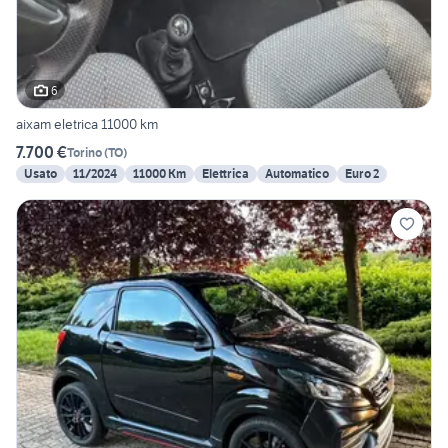
6
aixam eletrica 11000 km
7.700 €
Torino
(
TO
)
Usato
11/2024
11000 Km
Elettrica
Automatico
Euro 2