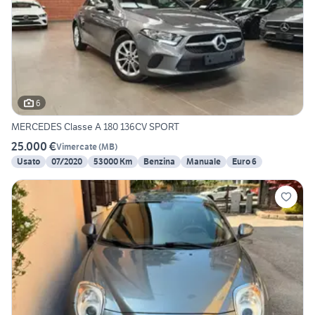
6
MERCEDES Classe A 180 136CV SPORT
25.000 €
Vimercate
(
MB
)
Usato
07/2020
53000 Km
Benzina
Manuale
Euro 6