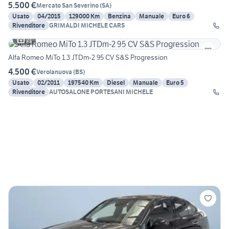
5.500 €
Mercato San Severino
(
SA
)
Usato
04/2015
129000 Km
Benzina
Manuale
Euro 6
Rivenditore
GRIMALDI MICHELE CARS
21
Alfa Romeo MiTo 1.3 JTDm-2 95 CV S&S Progression
4.500 €
Verolanuova
(
BS
)
Usato
02/2011
197540 Km
Diesel
Manuale
Euro 5
Rivenditore
AUTOSALONE PORTESANI MICHELE