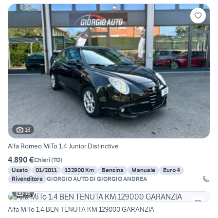
18
Alfa Romeo MiTo 1.4 Junior Distinctive
4.890 €
Chieri
(
TO
)
Usato
01/2011
132900 Km
Benzina
Manuale
Euro 4
Rivenditore
GIORGIO AUTO DI GIORGIO ANDREA
16
Alfa MiTo 1.4 BEN TENUTA KM 129000 GARANZIA