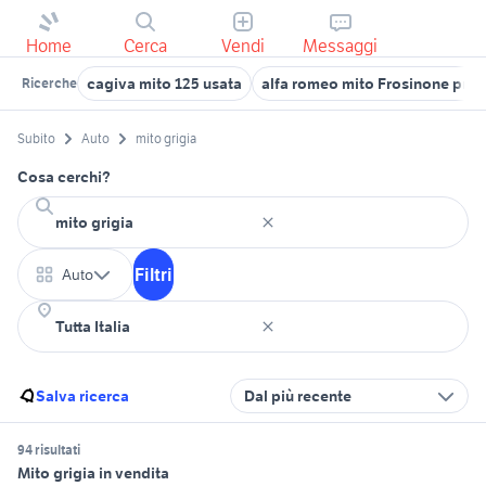
Home
Cerca
Vendi
Messaggi
cagiva mito 125 usata
alfa romeo mito Frosinone prov
Ricerche
Subito
Auto
mito grigia
Cosa cerchi?
Filtri
Auto
Salva ricerca
Dal più recente
94 risultati
Mito grigia in vendita