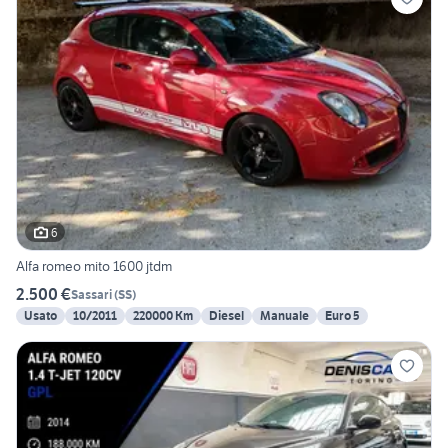
6
Alfa romeo mito 1600 jtdm
2.500 €
Sassari
(
SS
)
Usato
10/2011
220000 Km
Diesel
Manuale
Euro 5