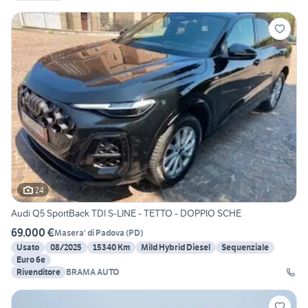
24
Audi Q5 SportBack TDI S-LINE - TETTO - DOPPIO SCHE
69.000 €
Masera' di Padova
(
PD
)
Usato
08/2025
15340 Km
Mild Hybrid Diesel
Sequenziale
Euro 6e
Rivenditore
BRAMA AUTO