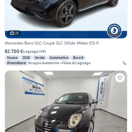
28
Mercedes-Benz GLC Coupé GLC 300de 4Matic EQ-P...
82.700 €
Legnago
(
VR
)
Nuovo
2026
Ibrida
Automatico
Euro 6
Rivenditore
Gruppo Autotorino - Filiale di Legnago