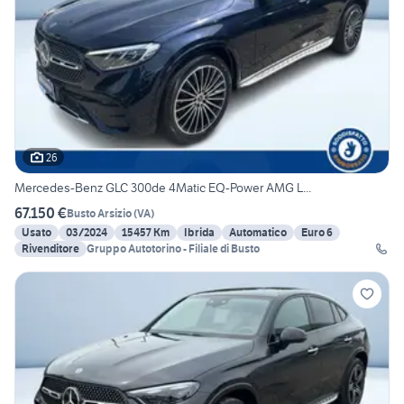
26
Mercedes-Benz GLC 300de 4Matic EQ-Power AMG L...
67.150 €
Busto Arsizio
(
VA
)
Usato
03/2024
15457 Km
Ibrida
Automatico
Euro 6
Rivenditore
Gruppo Autotorino - Filiale di Busto