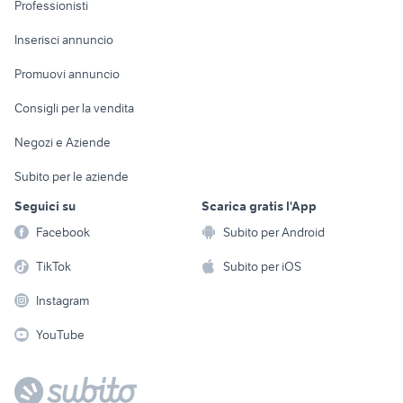
Informatica
Animali
Professionisti
Arredamento e
Console e
Accessori per
Casalinghi
Inserisci annuncio
Videogiochi
animali
Elettrodomestici
Promuovi annuncio
Audio/Video
Musica e Film
Giardino e Fai da te
Consigli per la vendita
Fotografia
Libri e Riviste
Abbigliamento e
Negozi e Aziende
Telefonia
Strumenti Musicali
Accessori
Subito per le aziende
Sports
Tutto per i bambini
Seguici su
Scarica gratis l'App
Biciclette
Facebook
Subito per Android
Collezionismo
TikTok
Subito per iOS
Instagram
YouTube