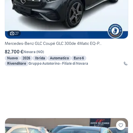
27
Mercedes-Benz GLC Coupé GLC 300de 4Matic EQ-P...
82.700 €
Novara
(
NO
)
Nuovo
2026
Ibrida
Automatico
Euro 6
Rivenditore
Gruppo Autotorino - Filiale di Novara