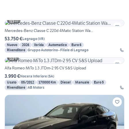
22
Mercedes-Benz Classe C 220d 4Matic Station Wa...
53.750 €
Legnago
(
VR
)
Nuovo
2026
Ibrida
Automatico
Euro 6
Rivenditore
Gruppo Autotorino - Filiale di Legnago
6
Alfa Romeo MiTo 1.3 JTDm-2 95 CV S&S Upload
3.990 €
Nocera Inferiore
(
SA
)
Usato
05/2012
170000 Km
Diesel
Manuale
Euro 5
Rivenditore
AB Motors