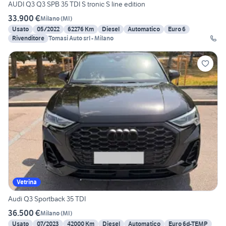
AUDI Q3 Q3 SPB 35 TDI S tronic S line edition
33.900 €
Milano
(
MI
)
Usato
05/2022
62276 Km
Diesel
Automatico
Euro 6
Rivenditore
Tomasi Auto srl - Milano
Vetrina
Audi Q3 Sportback 35 TDI
36.500 €
Milano
(
MI
)
Usato
07/2023
42000 Km
Diesel
Automatico
Euro 6d-TEMP