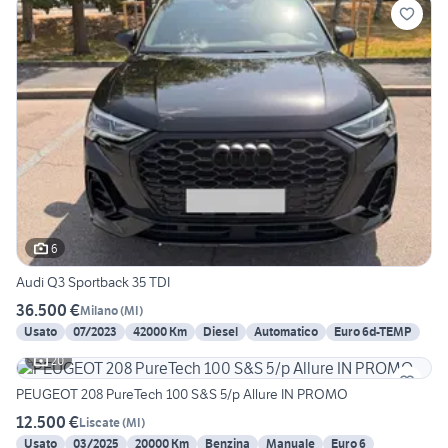
6
Audi Q3 Sportback 35 TDI
36.500 €
Milano
(
MI
)
Usato
07/2023
42000 Km
Diesel
Automatico
Euro 6d-TEMP
20
PEUGEOT 208 PureTech 100 S&S 5/p Allure IN PROMO
12.500 €
Liscate
(
MI
)
Usato
03/2025
20000 Km
Benzina
Manuale
Euro 6