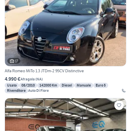
17
Alfa Romeo MiTo 1.3 JTDm-2 95CV Distinctive
4.990 €
Afragola
(
NA
)
Usato
08/2010
142000 Km
Diesel
Manuale
Euro 5
Rivenditore
Auto Di Fiore