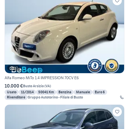
17
Alfa Romeo MiTo 1.4 IMPRESSION 70CV E6
10.000 €
Busto Arsizio
(
VA
)
Usato
11/2014
50041 Km
Benzina
Manuale
Euro 6
Rivenditore
Gruppo Autotorino - Filiale di Busto