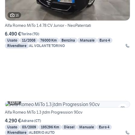
16
Alfa Romeo MiTo 1.4 78 CV Junior - NeoPatentati
6.490 €
Torino
(
TO
)
Usato
11/2008
76000 Km
Benzina
Manuale
Euro 4
Rivenditore
AL VOLANTE TORINO
19
Alfa Romeo MiTo 1.3 jtdm Progression 90cv
4.290 €
Adrano
(
CT
)
Usato
03/2009
195296 Km
Diesel
Manuale
Euro 4
Rivenditore
ALBERIO AUTO