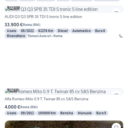
12
AUDI Q3 Q3 SPB 35 TDI S tronic S line edition
33.900 €
Roma
(
RM
)
Usato
05/2022
62276 Km
Diesel
Automatico
Euro 6
Rivenditore
Tomasi Auto srl - Roma
5
Alfa Romeo Mito 0.9 T. Twinair 85 cv S&S Benzina
4.000 €
Roma
(
RM
)
Usato
09/2012
190000 Km
Benzina
Manuale
Euro 5