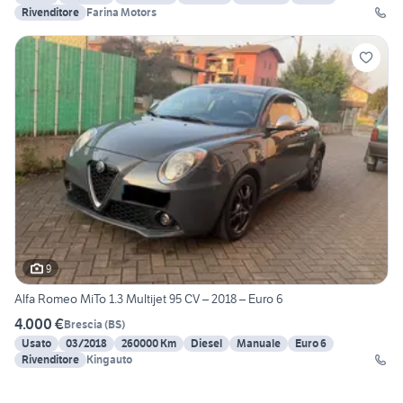
Rivenditore
Farina Motors
9
Alfa Romeo MiTo 1.3 Multijet 95 CV – 2018 – Euro 6
4.000 €
Brescia
(
BS
)
Usato
03/2018
260000 Km
Diesel
Manuale
Euro 6
Rivenditore
Kingauto