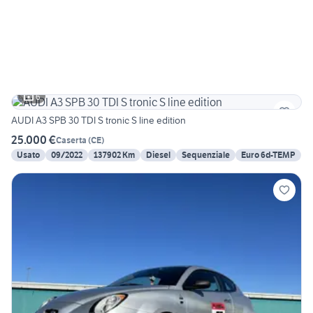
6
AUDI A3 SPB 30 TDI S tronic S line edition
25.000 €
Caserta
(
CE
)
Usato
09/2022
137902 Km
Diesel
Sequenziale
Euro 6d-TEMP