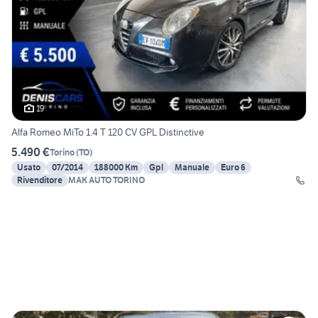
19
Alfa Romeo MiTo 1.4 T 120 CV GPL Distinctive
5.490 €
Torino
(
TO
)
Usato
07/2014
188000 Km
Gpl
Manuale
Euro 6
Rivenditore
MAK AUTO TORINO