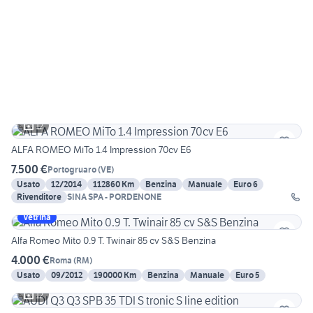
12
ALFA ROMEO MiTo 1.4 Impression 70cv E6
7.500 €
Portogruaro
(
VE
)
Usato
12/2014
112860 Km
Benzina
Manuale
Euro 6
Rivenditore
SINA SPA - PORDENONE
Vetrina
Alfa Romeo Mito 0.9 T. Twinair 85 cv S&S Benzina
4.000 €
Roma
(
RM
)
Usato
09/2012
190000 Km
Benzina
Manuale
Euro 5
12