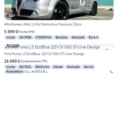
6
Alfa Romeo Mito 1.4 tb Distinctive Premium 155cv
5.999 €
Parma
(
PR
)
Usato
10/2008
170000 Km
Benzina
Manuale
Euro 4
30
Ford Puma 1.5 EcoBlue 120 CV S&S ST-Line Design
16.999 €
Castelvetrano
(
TP
)
Usato
08/2021
88151 Km
Diesel
Manuale
Euro 6
Rivenditore
C.L. AUTO S.R.L.