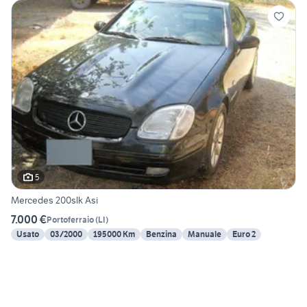
5
Mercedes 200slk Asi
7.000 €
Portoferraio
(
LI
)
Usato
03/2000
195000 Km
Benzina
Manuale
Euro 2