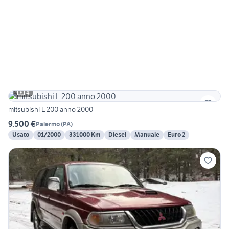
4
mitsubishi L 200 anno 2000
9.500 €
Palermo
(
PA
)
Usato
01/2000
331000 Km
Diesel
Manuale
Euro 2