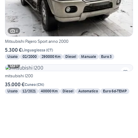
4
Mitsubishi Pajero Sport anno 2000
5.300 €
Linguaglossa
(
CT
)
Usato
02/2000
290000 Km
Diesel
Manuale
Euro 3
5
mitsubishi l200
35.000 €
Cuneo
(
CN
)
Usato
12/2021
40000 Km
Diesel
Automatico
Euro 6d-TEMP