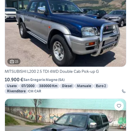
15
MITSUBISHI L200 2.5 TDI 4WD Double Cab Pick-up G
10.900 €
San Gregorio Magno
(
SA
)
Usato
07/2000
380000 Km
Diesel
Manuale
Euro 2
Rivenditore
CM CAR