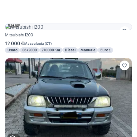
6
Mitsubishi l200
12.000 €
Mascalucia
(
CT
)
Usato
06/2000
270000 Km
Diesel
Manuale
Euro 1