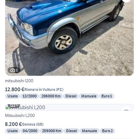
6
mitsubishi l200
12.800 €
Rionero in Vulture
(
PZ
)
Usato
12/2000
206000 Km
Diesel
Manuale
Euro 1
5
Mitsubishi L200
8.200 €
Genova
(
GE
)
Usato
04/2000
259000 Km
Diesel
Manuale
Euro 2