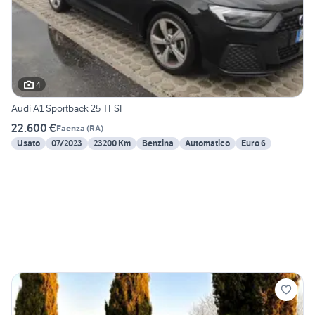
4
Audi A1 Sportback 25 TFSI
22.600 €
Faenza
(
RA
)
Usato
07/2023
23200 Km
Benzina
Automatico
Euro 6