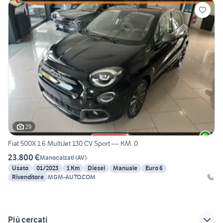
29
Fiat 500X 1.6 MultiJet 130 CV Sport --- KM. 0
23.800 €
Manocalzati
(
AV
)
Usato
01/2023
1 Km
Diesel
Manuale
Euro 6
Rivenditore
MGM-AUTO.COM
Più cercati