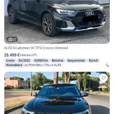
23
AUDI A1 allstreet 30 TFSI S tronic Admired
26.499 €
Viterbo
(
VT
)
Usato
01/2023
42000 Km
Benzina
Sequenziale
Euro 6
Rivenditore
AUTOMOBILI ITALIA SLRS