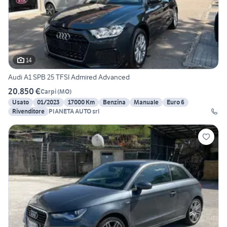
14
Audi A1 SPB 25 TFSI Admired Advanced
20.850 €
Carpi
(
MO
)
Usato
01/2023
17000 Km
Benzina
Manuale
Euro 6
Rivenditore
PIANETA AUTO srl