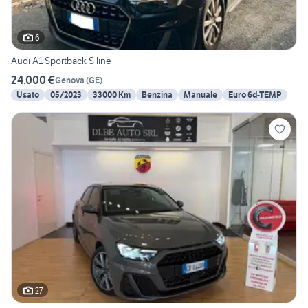
6
Audi A1 Sportback S line
24.000 €
Genova
(
GE
)
Usato
05/2023
33000 Km
Benzina
Manuale
Euro 6d-TEMP
27