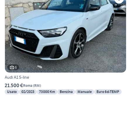
6
Audi A1 S-line
21.500 €
Roma
(
RM
)
Usato
02/2023
73000 Km
Benzina
Manuale
Euro 6d-TEMP