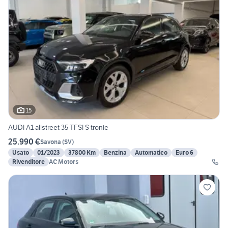
15
AUDI A1 allstreet 35 TFSI S tronic
25.990 €
Savona
(
SV
)
Usato
01/2023
37800 Km
Benzina
Automatico
Euro 6
Rivenditore
AC Motors