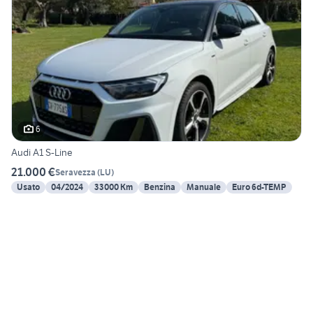
6
Audi A1 S-Line
21.000 €
Seravezza
(
LU
)
Usato
04/2024
33000 Km
Benzina
Manuale
Euro 6d-TEMP