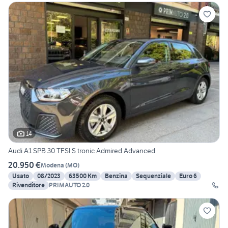
14
Audi A1 SPB 30 TFSI S tronic Admired Advanced
20.950 €
Modena
(
MO
)
Usato
08/2023
63500 Km
Benzina
Sequenziale
Euro 6
Rivenditore
PRIMAUTO 2.0