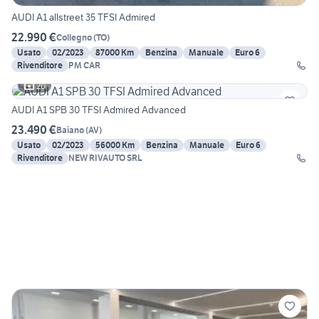
AUDI A1 allstreet 35 TFSI Admired
22.990 €
Collegno
(
TO
)
Usato
02/2023
87000 Km
Benzina
Manuale
Euro 6
Rivenditore
PM CAR
20
AUDI A1 SPB 30 TFSI Admired Advanced
23.490 €
Baiano
(
AV
)
Usato
02/2023
56000 Km
Benzina
Manuale
Euro 6
Rivenditore
NEW RIVAUTO SRL