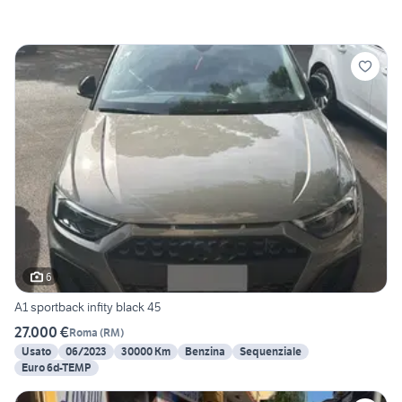
6
A1 sportback infity black 45
27.000 €
Roma
(
RM
)
Usato
06/2023
30000 Km
Benzina
Sequenziale
Euro 6d-TEMP