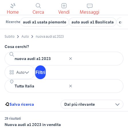
Home
Cerca
Vendi
Messaggi
audi a1 usata piemonte
auto audi a1 Basilicata
crus
Ricerche
Subito
Auto
nuova audi a1 2023
Cosa cerchi?
Filtri
Auto
Salva ricerca
Dal più rilevante
29 risultati
Nuova audi a1 2023 in vendita