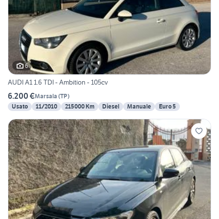
6
AUDI A1 1.6 TDI - Ambition - 105cv
6.200 €
Marsala
(
TP
)
Usato
11/2010
215000 Km
Diesel
Manuale
Euro 5