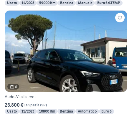
Usato
11/2023
59000 Km
Benzina
Manuale
Euro 6d-TEMP
6
Audo A1 all street
26.800 €
La Spezia
(
SP
)
Usato
11/2023
10800 Km
Benzina
Automatico
Euro 6