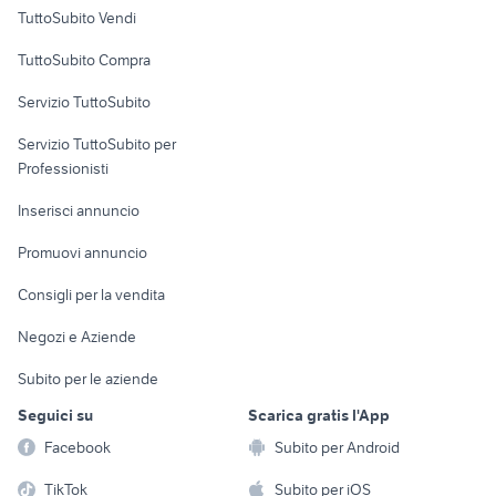
Case vacanza
TuttoSubito Vendi
Uffici e Locali
TuttoSubito Compra
commerciali
Servizio TuttoSubito
elettronica
per la casa e la
sports e hobby
Servizio TuttoSubito per
persona
Informatica
Animali
Professionisti
Arredamento e
Console e
Accessori per
Casalinghi
Inserisci annuncio
Videogiochi
animali
Elettrodomestici
Promuovi annuncio
Audio/Video
Musica e Film
Giardino e Fai da te
Consigli per la vendita
Fotografia
Libri e Riviste
Abbigliamento e
Negozi e Aziende
Telefonia
Strumenti Musicali
Accessori
Subito per le aziende
Sports
Tutto per i bambini
Seguici su
Scarica gratis l'App
Biciclette
Facebook
Subito per Android
Collezionismo
TikTok
Subito per iOS