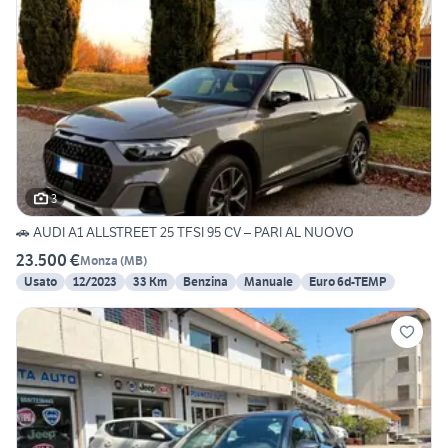
3
🚗 AUDI A1 ALLSTREET 25 TFSI 95 CV – PARI AL NUOVO
23.500 €
Monza
(
MB
)
Usato
12/2023
33 Km
Benzina
Manuale
Euro 6d-TEMP