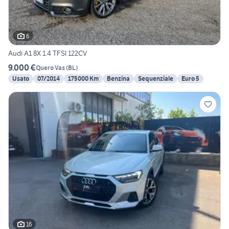
6
Audi A1 8X 1.4 TFSI 122CV
9.000 €
Quero Vas
(
BL
)
Usato
07/2014
175000 Km
Benzina
Sequenziale
Euro 5
16