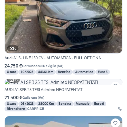
6
Audi A1 S- LINE 150 CV - AUTOMATICA - FULL OPTIONA
24.750 €
Cernusco sul Naviglio
(
MI
)
Usato
10/2023
44361 Km
Benzina
Automatico
Euro 5
15
AUDI A1 SPB 25 TFSI Admired NEOPATENTATI
21.500 €
Gallarate
(
VA
)
Usato
03/2023
38000 Km
Benzina
Manuale
Euro 6
Rivenditore
CARPRICE