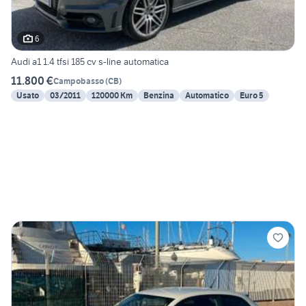
6
Audi a1 1.4 tfsi 185 cv s-line automatica
11.800 €
Campobasso
(
CB
)
Usato
03/2011
120000 Km
Benzina
Automatico
Euro 5