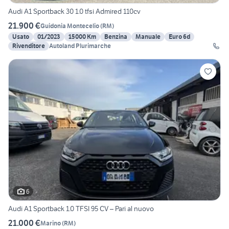
Audi A1 Sportback 30 1.0 tfsi Admired 110cv
21.900 €
Guidonia Montecelio
(
RM
)
Usato
01/2023
15000 Km
Benzina
Manuale
Euro 6d
Rivenditore
Autoland Plurimarche
6
Audi A1 Sportback 1.0 TFSI 95 CV – Pari al nuovo
21.000 €
Marino
(
RM
)