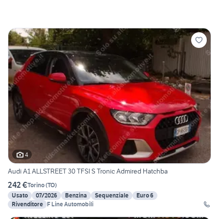
4
Audi A1 ALLSTREET 30 TFSI S Tronic Admired Hatchba
242 €
Torino
(
TO
)
Usato
07/2026
Benzina
Sequenziale
Euro 6
Rivenditore
F Line Automobili