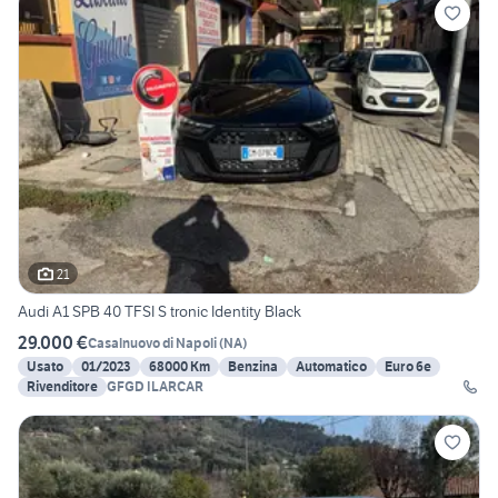
21
Audi A1 SPB 40 TFSI S tronic Identity Black
29.000 €
Casalnuovo di Napoli
(
NA
)
Usato
01/2023
68000 Km
Benzina
Automatico
Euro 6e
Rivenditore
GFGD ILARCAR