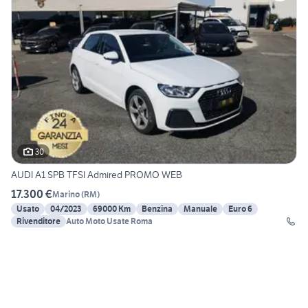
30
AUDI A1 SPB TFSI Admired PROMO WEB
17.300 €
Marino
(
RM
)
Usato
04/2023
69000 Km
Benzina
Manuale
Euro 6
Rivenditore
Auto Moto Usate Roma