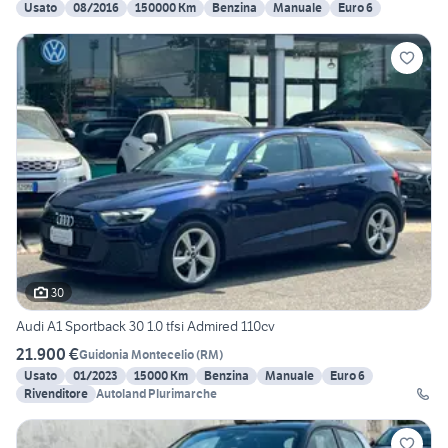
Usato
08/2016
150000 Km
Benzina
Manuale
Euro 6
30
Audi A1 Sportback 30 1.0 tfsi Admired 110cv
21.900 €
Guidonia Montecelio
(
RM
)
Usato
01/2023
15000 Km
Benzina
Manuale
Euro 6
Rivenditore
Autoland Plurimarche