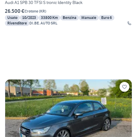
Audi A1 SPB 30 TFSI S tronic Identity Black
26.500 €
Crotone
(
KR
)
Usato
10/2023
33800 Km
Benzina
Manuale
Euro 6
Rivenditore
DI.BE. AUTO SRL