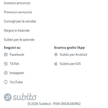
Console e
Accessori per
Casalinghi
Inserisci annuncio
Videogiochi
animali
Elettrodomestici
Promuovi annuncio
Audio/Video
Musica e Film
Giardino e Fai da te
Consigli per la vendita
Fotografia
Libri e Riviste
Abbigliamento e
Negozi e Aziende
Telefonia
Strumenti Musicali
Accessori
Subito per le aziende
Sports
Tutto per i bambini
Seguici su
Scarica gratis l'App
Biciclette
Facebook
Subito per Android
Collezionismo
TikTok
Subito per iOS
Instagram
YouTube
©
2026
Subito.it - P.IVA 05526340962