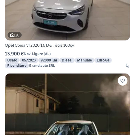
20
Opel Corsa VI 2020 1.5 D&T s&s 100cv
13.900 €
Novi Ligure
(
AL
)
Usato
05/2023
92000 Km
Diesel
Manuale
Euro 6e
Rivenditore
Grandiauto SRL