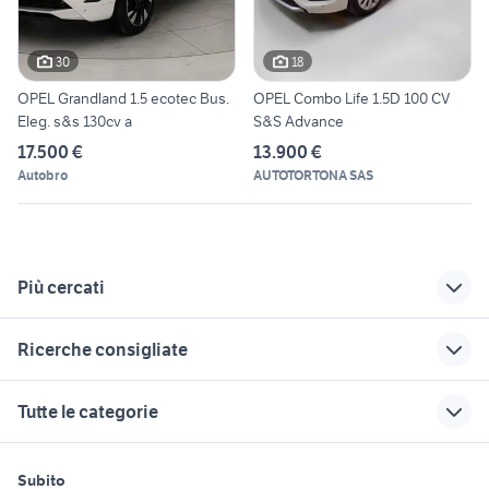
30
18
OPEL Grandland 1.5 ecotec Bus.
OPEL Combo Life 1.5D 100 CV
Eleg. s&s 130cv a
S&S Advance
17.500 €
13.900 €
Autobro
AUTOTORTONA SAS
Più cercati
Correlati
Richerche simili
Suggerimenti
Ricerche consigliate
vendo auto
fiat 127 Piemonte
auto rover benzina
Alessandria
Piemonte
golf 6
skoda superb
auto usate
Tutte le categorie
provincia
strambino
lancia musa Torino
dacia sandero km 0
audi cabrio
fiat Pozzolo
fiat barchetta auto
portapacchi in
renault clio 1.8 16v auto
nissan evalia
motori
immobili
lavoro e servizi
Formigaro
Torino provincia
piemonte
Subito
auto usate ispica
golf 4 motion