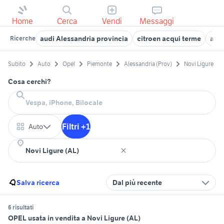
Home
Cerca
Vendi
Messaggi
audi Alessandria provincia
citroen acqui terme
auto
Ricerche
Subito
Auto
Opel
Piemonte
Alessandria (Prov)
Novi Ligure
Cosa cerchi?
Filtri +1
Auto
Salva ricerca
Dal più recente
6 risultati
OPEL usata in vendita a Novi Ligure (AL)