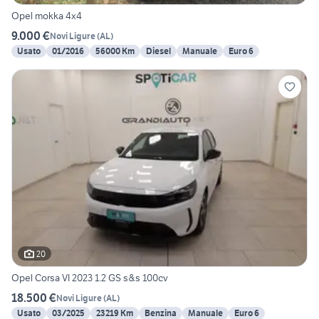
Opel mokka 4x4
9.000 €
Novi Ligure
(
AL
)
Usato
01/2016
56000 Km
Diesel
Manuale
Euro 6
20
Opel Corsa VI 2023 1.2 GS s&s 100cv
18.500 €
Novi Ligure
(
AL
)
Usato
03/2025
23219 Km
Benzina
Manuale
Euro 6