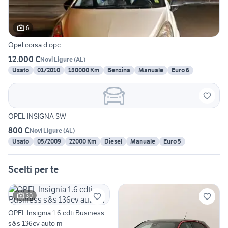
6
Opel corsa d opc
12.000 €
Novi Ligure
(
AL
)
Usato
01/2010
150000 Km
Benzina
Manuale
Euro 6
OPEL INSIGNA SW
800 €
Novi Ligure
(
AL
)
Usato
05/2009
22000 Km
Diesel
Manuale
Euro 5
Scelti per te
30
OPEL Insignia 1.6 cdti Business
s&s 136cv auto m