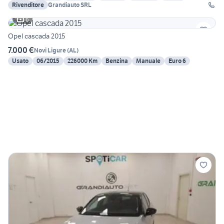
Rivenditore
Grandiauto SRL
6
Opel cascada 2015
7.000 €
Novi Ligure
(
AL
)
Usato
06/2015
226000 Km
Benzina
Manuale
Euro 6