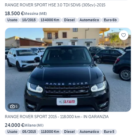
RANGE ROVER SPORT HSE 3.0 TDI SDV6 (305cv)-2015
18.500 €
Messina
(
ME
)
Usato
10/2015
134000 Km
Diesel
Automatico
Euro 6b
6
RANGE ROVER SPORT 2015 - 118.000 km - IN GARANZIA
24.000 €
Milano
(
MI
)
Usato
05/2015
118000 Km
Diesel
Automatico
Euro 5