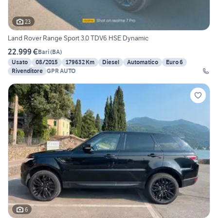
23
Land Rover Range Sport 3.0 TDV6 HSE Dynamic
22.999 €
Bari
(
BA
)
Usato
08/2015
179632 Km
Diesel
Automatico
Euro 6
Rivenditore
GPR AUTO
6