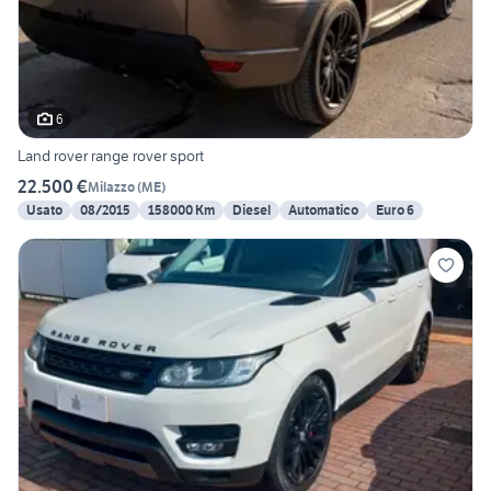
6
Land rover range rover sport
22.500 €
Milazzo
(
ME
)
Usato
08/2015
158000 Km
Diesel
Automatico
Euro 6