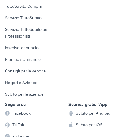
Uffici e Locali
TuttoSubito Compra
commerciali
Servizio TuttoSubito
elettronica
per la casa e la
sports e hobby
Servizio TuttoSubito per
persona
Informatica
Animali
Professionisti
Arredamento e
Console e
Accessori per
Casalinghi
Inserisci annuncio
Videogiochi
animali
Elettrodomestici
Promuovi annuncio
Audio/Video
Musica e Film
Giardino e Fai da te
Consigli per la vendita
Fotografia
Libri e Riviste
Abbigliamento e
Negozi e Aziende
Telefonia
Strumenti Musicali
Accessori
Subito per le aziende
Sports
Tutto per i bambini
Seguici su
Scarica gratis l'App
Biciclette
Facebook
Subito per Android
Collezionismo
TikTok
Subito per iOS
Instagram