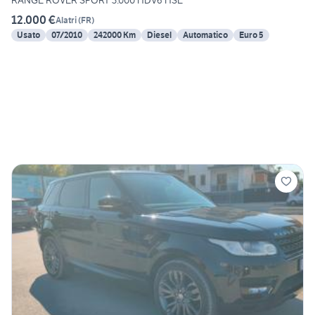
RANGE ROVER SPORT 3.000 HDV6 HSE
12.000 €
Alatri
(
FR
)
Usato
07/2010
242000 Km
Diesel
Automatico
Euro 5