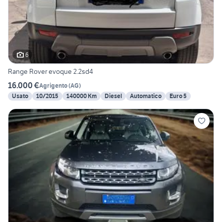
6
Range Rover evoque 2.2sd4
16.000 €
Agrigento
(
AG
)
Usato
10/2015
140000 Km
Diesel
Automatico
Euro 5