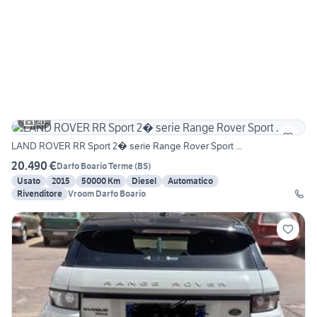
20
LAND ROVER RR Sport 2� serie Range Rover Sport ...
20.490 €
Darfo Boario Terme
(
BS
)
Usato
2015
50000 Km
Diesel
Automatico
Rivenditore
Vroom Darfo Boario