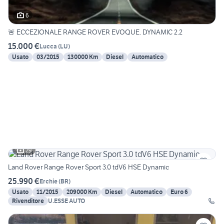
6
🚨 ECCEZIONALE RANGE ROVER EVOQUE. DYNAMIC 2.2
15.000 €
Lucca
(
LU
)
Usato
03/2015
130000 Km
Diesel
Automatico
29
Land Rover Range Rover Sport 3.0 tdV6 HSE Dynamic
25.990 €
Erchie
(
BR
)
Usato
11/2015
209000 Km
Diesel
Automatico
Euro 6
Rivenditore
U.ESSE AUTO