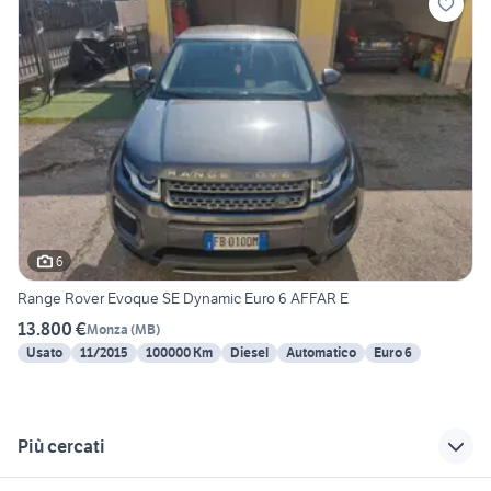
6
Range Rover Evoque SE Dynamic Euro 6 AFFAR E
13.800 €
Monza
(
MB
)
Usato
11/2015
100000 Km
Diesel
Automatico
Euro 6
Più cercati