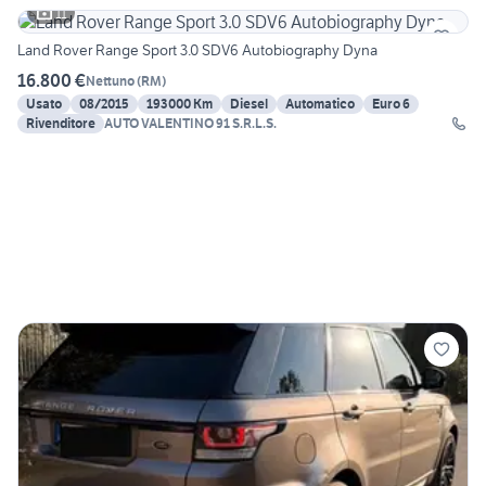
11
Land Rover Range Sport 3.0 SDV6 Autobiography Dyna
16.800 €
Nettuno
(
RM
)
Usato
08/2015
193000 Km
Diesel
Automatico
Euro 6
Rivenditore
AUTO VALENTINO 91 S.R.L.S.