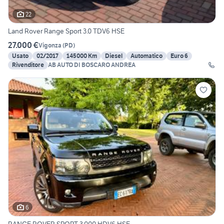
22
Land Rover Range Sport 3.0 TDV6 HSE
27.000 €
Vigonza
(
PD
)
Usato
02/2017
145000 Km
Diesel
Automatico
Euro 6
Rivenditore
AB AUTO DI BOSCARO ANDREA
6