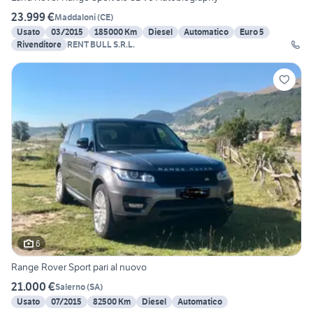
23.999 €
Maddaloni
(
CE
)
Usato
03/2015
185000 Km
Diesel
Automatico
Euro 5
Rivenditore
RENT BULL S.R.L.
6
Range Rover Sport pari al nuovo
21.000 €
Salerno
(
SA
)
Usato
07/2015
82500 Km
Diesel
Automatico