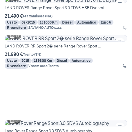
LAND ROVER Range Rover Sport 3.0 TDV6 HSE Dynami
21.490 €
Frattaminore
(
NA
)
Usato
09/2015
181000 Km
Diesel
Automatico
Euro 6
Rivenditore
SAVIANO AUTO s.a.s
30
LAND ROVER RR Sport 2� serie Range Rover Sport ...
21.990 €
Trento
(
TN
)
Usato
2015
139300 Km
Diesel
Automatico
Rivenditore
Vroom Auto Trento
18
Land Rover Range Sport 3.0 SDV6 Autobiography