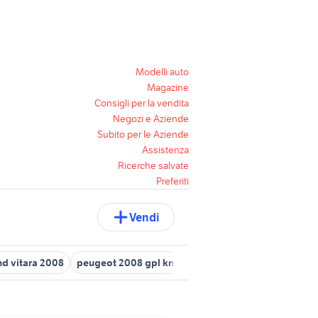
Modelli auto
Magazine
Consigli per la vendita
Negozi e Aziende
Subito per le Aziende
Assistenza
Ricerche salvate
Preferiti
Vendi
nd vitara 2008
peugeot 2008 gpl km 0
peugeot metropolis 50