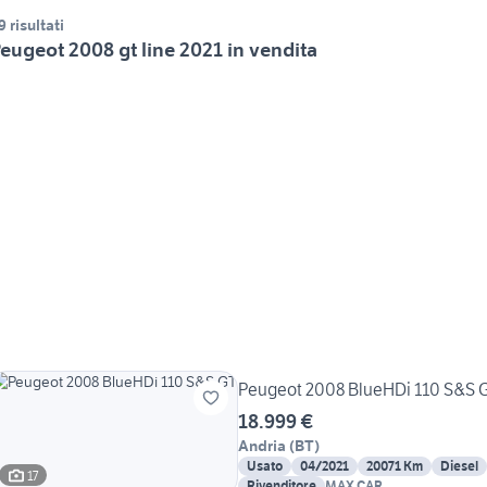
9 risultati
eugeot 2008 gt line 2021 in vendita
Peugeot 2008 BlueHDi 110 S&S 
18.999 €
Andria
(
BT
)
Usato
04/2021
20071 Km
Diesel
17
Rivenditore
MAX CAR