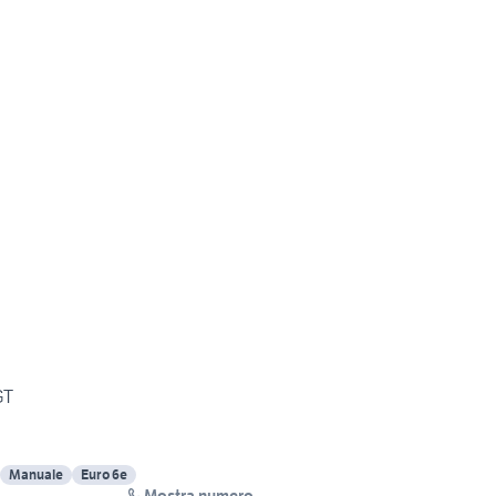
GT
Manuale
Euro 6e
Mostra numero