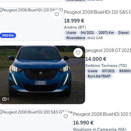
Peugeot 2008 BlueHDi 110 S&S 
18.999 €
Andria
(
BT
)
Usato
04/2021
20071 Km
Diesel
Vetrina
Rivenditore
MAX CAR
peugeot 2008 GT 202
14.000 €
Settimo Torinese
(
TO
)
Usato
07/2021
85000
Euro 6d-TEMP
6
Peugeot 2008 BlueHDi 100 
16.990 €
Giugliano in Campania
(
NA
)