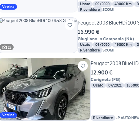
Usato
09/2020
49000 Km
D
Vetrina
Rivenditore
SCOMI
Peugeot 2008 BlueHDi 100 
16.990 €
Giugliano in Campania
(
NA
)
Usato
09/2020
49000 Km
D
12
Rivenditore
SCOMI
Peugeot 2008 BlueHDi
12.900 €
Cerignola
(
FG
)
Usato
07/2021
18500
Vetrina
Rivenditore
LP AUTO NE