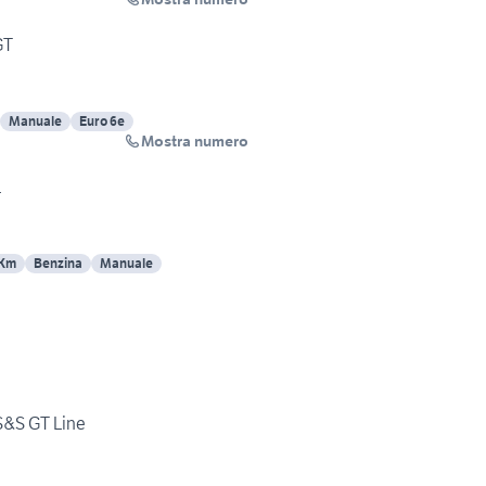
GT
Manuale
Euro 6e
Mostra numero
1
 Km
Benzina
Manuale
S&S GT Line