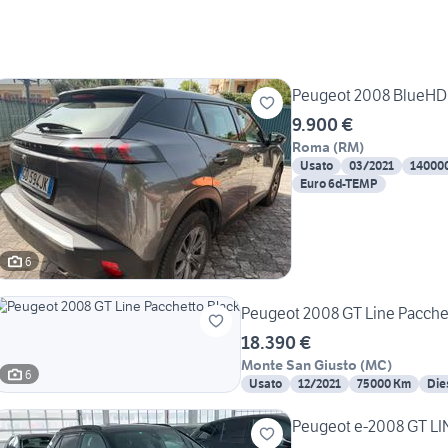
Peugeot 2008 BlueHDI
9.900 €
Roma
(
RM
)
Usato
03/2021
14000
Euro 6d-TEMP
6
Peugeot 2008 GT Line Pacche
18.390 €
Monte San Giusto
(
MC
)
6
Usato
12/2021
75000 Km
Die
Peugeot e-2008 GT LI