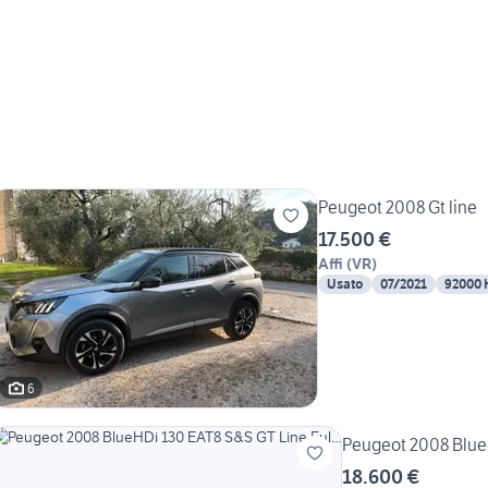
Peugeot 2008 Gt line
17.500 €
Affi
(
VR
)
Usato
07/2021
92000
6
Peugeot 2008 BlueH
18.600 €