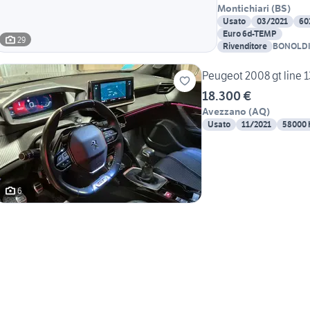
Montichiari
(
BS
)
Usato
03/2021
60
Euro 6d-TEMP
29
Rivenditore
BONOLDI 
Peugeot 2008 gt line 1
18.300 €
Avezzano
(
AQ
)
Usato
11/2021
58000
6