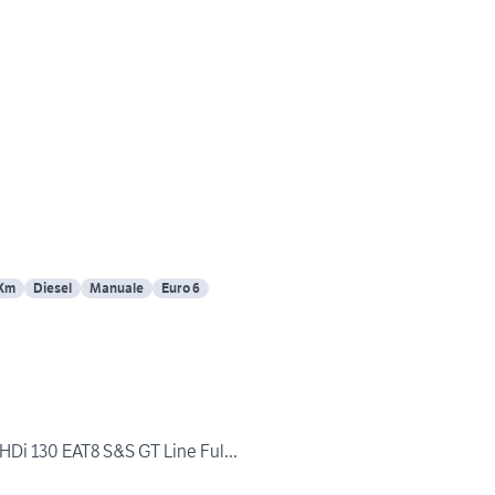
 Km
Diesel
Manuale
Euro 6
Di 130 EAT8 S&S GT Line Ful...