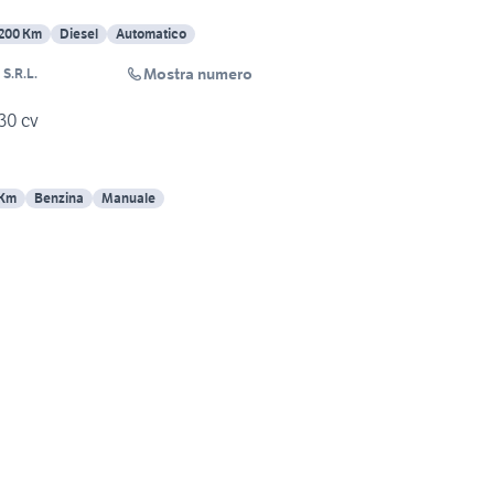
200 Km
Diesel
Automatico
Mostra numero
S.R.L.
30 cv
 Km
Benzina
Manuale