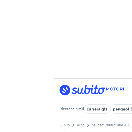
carrera gts
peugeot 3
Ricerche
simili
Subito
Auto
peugeot 2008 gt line 2021