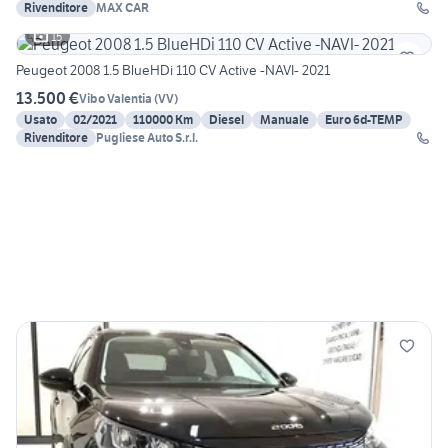
Rivenditore
MAX CAR
15
Peugeot 2008 1.5 BlueHDi 110 CV Active -NAVI- 2021
13.500 €
Vibo Valentia
(
VV
)
Usato
02/2021
110000 Km
Diesel
Manuale
Euro 6d-TEMP
Rivenditore
Pugliese Auto S.r.l.