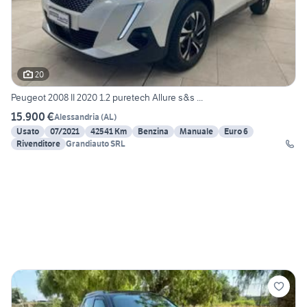
20
Peugeot 2008 II 2020 1.2 puretech Allure s&s ...
15.900 €
Alessandria
(
AL
)
Usato
07/2021
42541 Km
Benzina
Manuale
Euro 6
Rivenditore
Grandiauto SRL