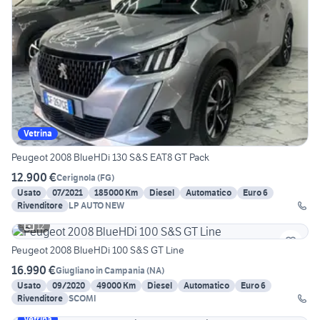
Vetrina
Peugeot 2008 BlueHDi 130 S&S EAT8 GT Pack
12.900 €
Cerignola
(
FG
)
Usato
07/2021
185000 Km
Diesel
Automatico
Euro 6
Rivenditore
LP AUTO NEW
12
Peugeot 2008 BlueHDi 100 S&S GT Line
16.990 €
Giugliano in Campania
(
NA
)
Usato
09/2020
49000 Km
Diesel
Automatico
Euro 6
Rivenditore
SCOMI
Vetrina