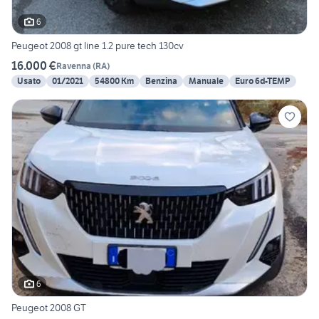
6
Peugeot 2008 gt line 1.2 pure tech 130cv
16.000 €
Ravenna
(
RA
)
Usato
01/2021
54800 Km
Benzina
Manuale
Euro 6d-TEMP
6
Peugeot 2008 GT