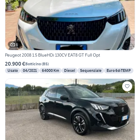
6
Peugeot 2008 1.5 BlueHDi 130CV EAT8 GT Full Opt
20.900 €
Botticino
(
BS
)
Usato
04/2021
64000 Km
Diesel
Sequenziale
Euro 6d-TEMP