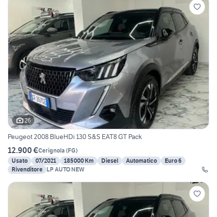
26
Peugeot 2008 BlueHDi 130 S&S EAT8 GT Pack
12.900 €
Cerignola
(
FG
)
Usato
07/2021
185000 Km
Diesel
Automatico
Euro 6
Rivenditore
LP AUTO NEW