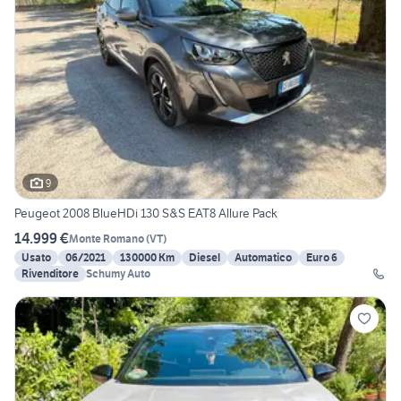
9
Peugeot 2008 BlueHDi 130 S&S EAT8 Allure Pack
14.999 €
Monte Romano
(
VT
)
Usato
06/2021
130000 Km
Diesel
Automatico
Euro 6
Rivenditore
Schumy Auto