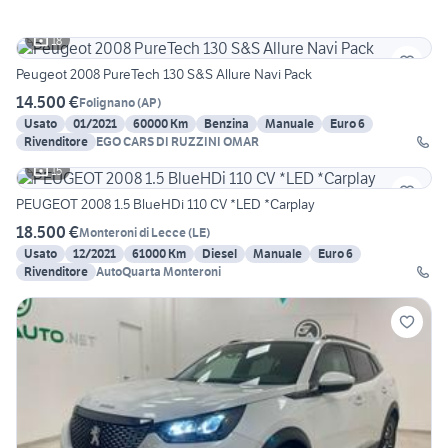
18
Peugeot 2008 PureTech 130 S&S Allure Navi Pack
14.500 €
Folignano
(
AP
)
Usato
01/2021
60000 Km
Benzina
Manuale
Euro 6
Rivenditore
EGO CARS DI RUZZINI OMAR
15
PEUGEOT 2008 1.5 BlueHDi 110 CV *LED *Carplay
18.500 €
Monteroni di Lecce
(
LE
)
Usato
12/2021
61000 Km
Diesel
Manuale
Euro 6
Rivenditore
AutoQuarta Monteroni