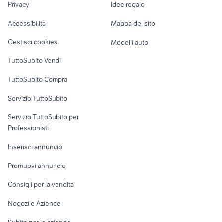
Privacy
Idee regalo
Garage e box
nissan pulsar tekna
fiat talamona
Caravan e Camper
Accessibilità
Mappa del sito
golf gti accessori auto
master motori
Loft, mansarde e
Veicoli commerciali
altro
Gestisci cookies
Modelli auto
Case vacanza
TuttoSubito Vendi
Uffici e Locali
TuttoSubito Compra
commerciali
Servizio TuttoSubito
elettronica
per la casa e la
sports e hobby
Servizio TuttoSubito per
persona
Informatica
Animali
Professionisti
Arredamento e
Console e
Accessori per
Casalinghi
Inserisci annuncio
Videogiochi
animali
Elettrodomestici
Promuovi annuncio
Audio/Video
Musica e Film
Giardino e Fai da te
Consigli per la vendita
Fotografia
Libri e Riviste
Abbigliamento e
Negozi e Aziende
Telefonia
Strumenti Musicali
Accessori