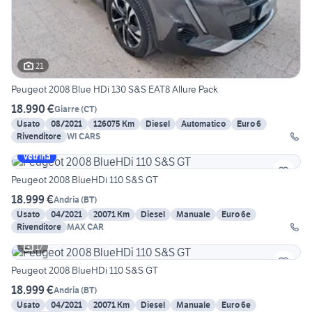
21
Peugeot 2008 Blue HDi 130 S&S EAT8 Allure Pack
18.990 €
Giarre
(
CT
)
Usato
08/2021
126075 Km
Diesel
Automatico
Euro 6
Rivenditore
WI CARS
Vetrina
Peugeot 2008 BlueHDi 110 S&S GT
18.999 €
Andria
(
BT
)
Usato
04/2021
20071 Km
Diesel
Manuale
Euro 6e
Rivenditore
MAX CAR
17
Peugeot 2008 BlueHDi 110 S&S GT
18.999 €
Andria
(
BT
)
Usato
04/2021
20071 Km
Diesel
Manuale
Euro 6e