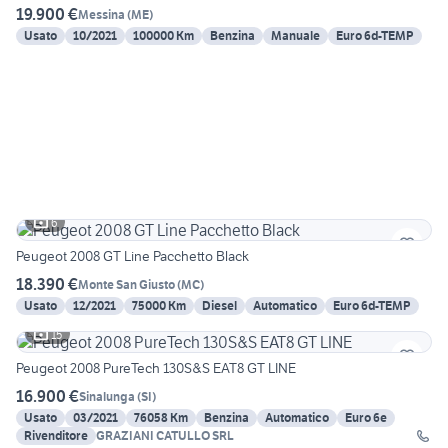
19.900 €
Messina
(
ME
)
Usato
10/2021
100000 Km
Benzina
Manuale
Euro 6d-TEMP
6
Peugeot 2008 GT Line Pacchetto Black
18.390 €
Monte San Giusto
(
MC
)
Usato
12/2021
75000 Km
Diesel
Automatico
Euro 6d-TEMP
15
Peugeot 2008 PureTech 130S&S EAT8 GT LINE
16.900 €
Sinalunga
(
SI
)
Usato
03/2021
76058 Km
Benzina
Automatico
Euro 6e
Rivenditore
GRAZIANI CATULLO SRL