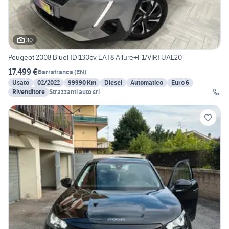
30
Peugeot 2008 BlueHDi130cv EAT8 Allure+F1/VIRTUAL20
17.499 €
Barrafranca
(
EN
)
Usato
02/2022
99990 Km
Diesel
Automatico
Euro 6
Rivenditore
Strazzanti auto srl