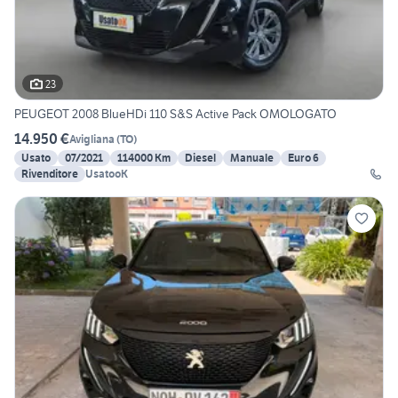
23
PEUGEOT 2008 BlueHDi 110 S&S Active Pack OMOLOGATO
14.950 €
Avigliana
(
TO
)
Usato
07/2021
114000 Km
Diesel
Manuale
Euro 6
Rivenditore
UsatooK