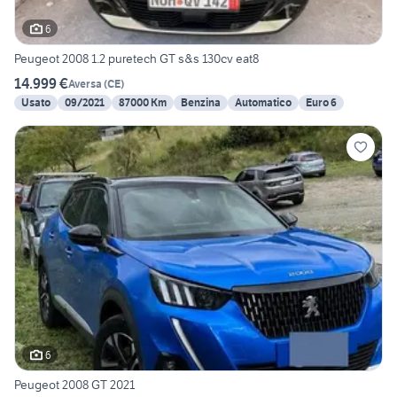
6
Peugeot 2008 1.2 puretech GT s&s 130cv eat8
14.999 €
Aversa
(
CE
)
Usato
09/2021
87000 Km
Benzina
Automatico
Euro 6
6
Peugeot 2008 GT 2021