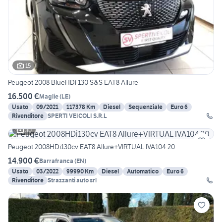
15
Peugeot 2008 BlueHDi 130 S&S EAT8 Allure
16.500 €
Maglie
(
LE
)
Usato
09/2021
117378 Km
Diesel
Sequenziale
Euro 6
Rivenditore
SPERTI VEICOLI S.R.L
30
Peugeot 2008HDi130cv EAT8 Allure+VIRTUAL IVA104 20
14.900 €
Barrafranca
(
EN
)
Usato
03/2022
99990 Km
Diesel
Automatico
Euro 6
Rivenditore
Strazzanti auto srl