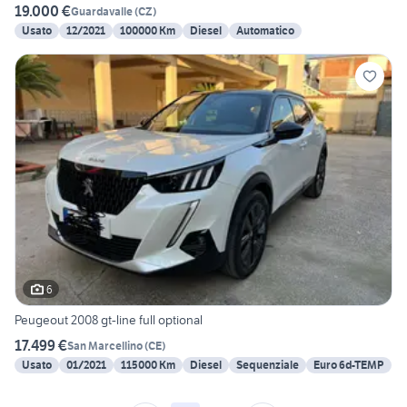
19.000 €
Guardavalle
(
CZ
)
Usato
12/2021
100000 Km
Diesel
Automatico
6
Peugeout 2008 gt-line full optional
17.499 €
San Marcellino
(
CE
)
Usato
01/2021
115000 Km
Diesel
Sequenziale
Euro 6d-TEMP