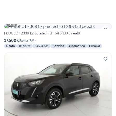
6
PEUGEOT 2008 1.2 puretech GT S&S 130 cv eat8
17.500 €
Roma
(
RM
)
Usato
03/2021
84574 Km
Benzina
Automatico
Euro 6d