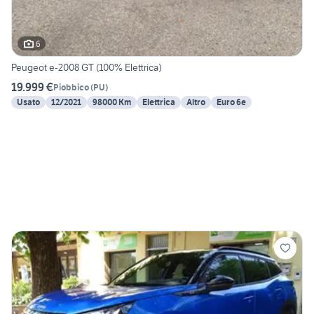
6
Peugeot e-2008 GT (100% Elettrica)
19.999 €
Piobbico
(
PU
)
Usato
12/2021
98000 Km
Elettrica
Altro
Euro 6e