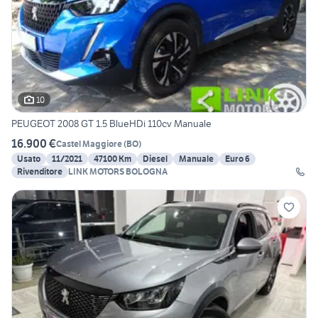
10
PEUGEOT 2008 GT 1.5 BlueHDi 110cv Manuale
16.900 €
Castel Maggiore
(
BO
)
Usato
11/2021
47100 Km
Diesel
Manuale
Euro 6
Rivenditore
LINK MOTORS BOLOGNA