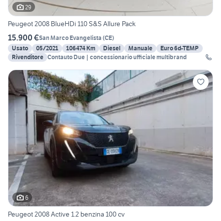
29
Peugeot 2008 BlueHDi 110 S&S Allure Pack
15.900 €
San Marco Evangelista
(
CE
)
Usato
05/2021
106474 Km
Diesel
Manuale
Euro 6d-TEMP
Rivenditore
Contauto Due | concessionario ufficiale multibrand
6
Peugeot 2008 Active 1.2 benzina 100 cv