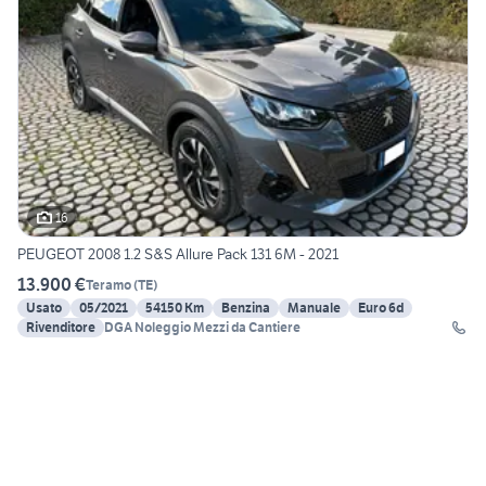
16
PEUGEOT 2008 1.2 S&S Allure Pack 131 6M - 2021
13.900 €
Teramo
(
TE
)
Usato
05/2021
54150 Km
Benzina
Manuale
Euro 6d
Rivenditore
DGA Noleggio Mezzi da Cantiere