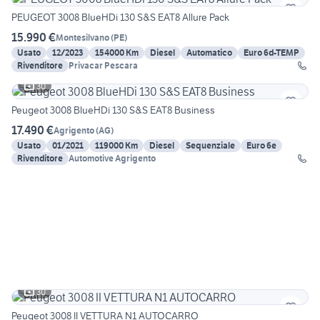
PEUGEOT 3008 BlueHDi 130 S&S EAT8 Allure Pack
15.990 €
Montesilvano
(
PE
)
Usato
12/2023
154000 Km
Diesel
Automatico
Euro 6d-TEMP
Rivenditore
Privacar Pescara
30
Peugeot 3008 BlueHDi 130 S&S EAT8 Business
17.490 €
Agrigento
(
AG
)
Usato
01/2021
119000 Km
Diesel
Sequenziale
Euro 6e
Rivenditore
Automotive Agrigento
30
Peugeot 3008 II VETTURA N1 AUTOCARRO