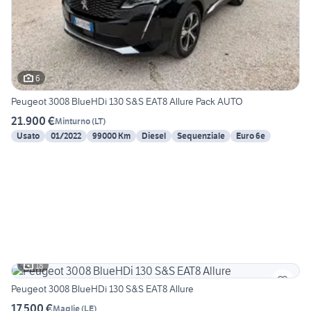
6
Peugeot 3008 BlueHDi 130 S&S EAT8 Allure Pack AUTO
21.900 €
Minturno
(
LT
)
Usato
01/2022
99000 Km
Diesel
Sequenziale
Euro 6e
18
Peugeot 3008 BlueHDi 130 S&S EAT8 Allure
17.500 €
Maglie
(
LE
)