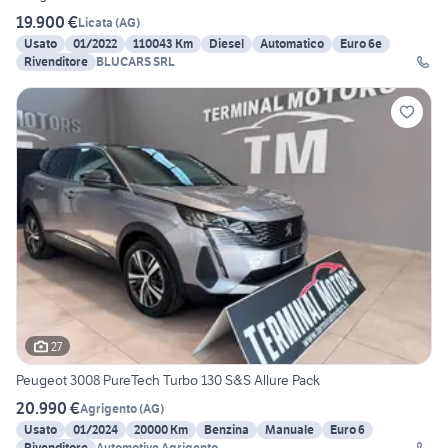
19.900 €
Licata
(
AG
)
Usato
01/2022
110043 Km
Diesel
Automatico
Euro 6e
Rivenditore
BLUCARS SRL
27
Peugeot 3008 PureTech Turbo 130 S&S Allure Pack
20.990 €
Agrigento
(
AG
)
Usato
01/2024
20000 Km
Benzina
Manuale
Euro 6
Rivenditore
Automotive Agrigento