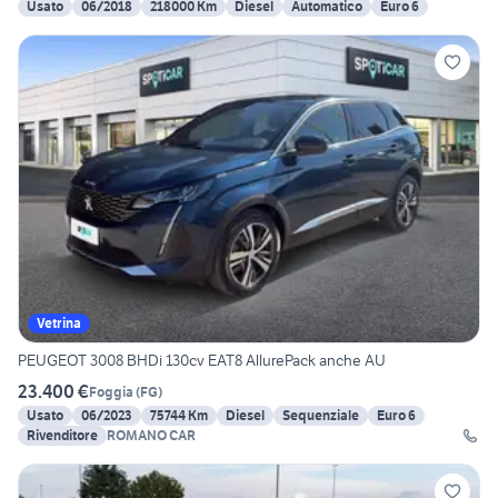
Usato
06/2018
218000 Km
Diesel
Automatico
Euro 6
Vetrina
PEUGEOT 3008 BHDi 130cv EAT8 AllurePack anche AU
23.400 €
Foggia
(
FG
)
Usato
06/2023
75744 Km
Diesel
Sequenziale
Euro 6
Rivenditore
ROMANO CAR