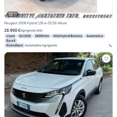
30
Peugeot 3008 Hybrid 136 e-DCS6 Allure
28.990 €
Agrigento
(
AG
)
Usato
01/2025
29000 Km
Mild Hybrid Benzina
Automatico
Euro 6
Rivenditore
Automotive Agrigento