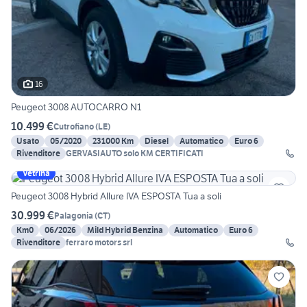
16
Peugeot 3008 AUTOCARRO N1
10.499 €
Cutrofiano
(
LE
)
Usato
05/2020
231000 Km
Diesel
Automatico
Euro 6
Rivenditore
GERVASIAUTO solo KM CERTIFICATI
Vetrina
Peugeot 3008 Hybrid Allure IVA ESPOSTA Tua a soli
30.999 €
Palagonia
(
CT
)
Km0
06/2026
Mild Hybrid Benzina
Automatico
Euro 6
Rivenditore
ferraro motors srl