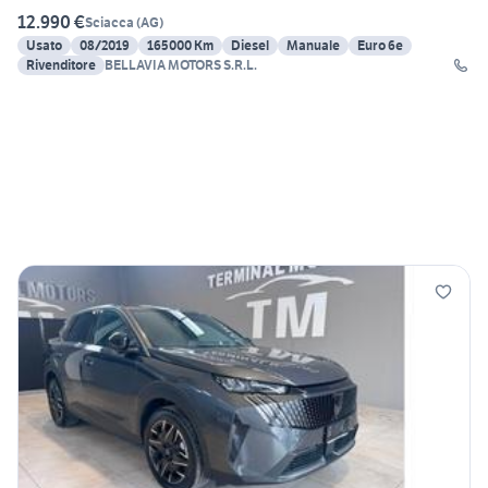
12.990 €
Sciacca
(
AG
)
Usato
08/2019
165000 Km
Diesel
Manuale
Euro 6e
Rivenditore
BELLAVIA MOTORS S.R.L.