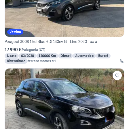
Vetrina
Peugeot 3008 1.5d BlueHDi 130cv GT Line 2020 Tua a
17.990 €
Palagonia
(
CT
)
Usato
02/2020
120000 Km
Diesel
Automatico
Euro 6
Rivenditore
ferraro motors srl