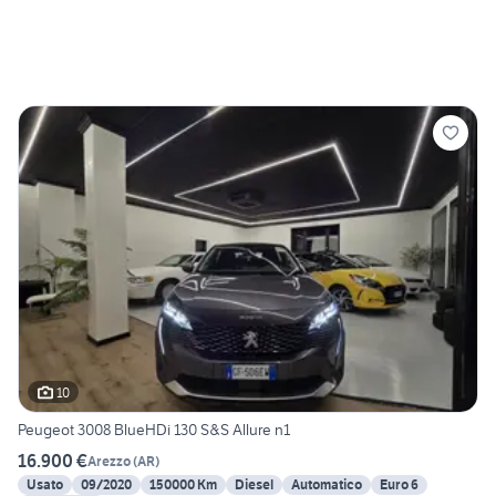
10
Peugeot 3008 BlueHDi 130 S&S Allure n1
16.900 €
Arezzo
(
AR
)
Usato
09/2020
150000 Km
Diesel
Automatico
Euro 6