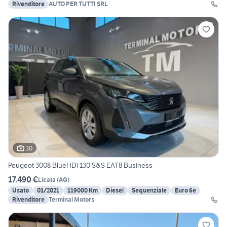
Rivenditore
AUTO PER TUTTI SRL
30
Peugeot 3008 BlueHDi 130 S&S EAT8 Business
17.490 €
Licata
(
AG
)
Usato
01/2021
119000 Km
Diesel
Sequenziale
Euro 6e
Rivenditore
Terminal Motors