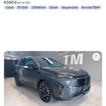
9.500 €
Sarno
(
SA
)
Usato
07/2019
179500 Km
Diesel
Sequenziale
Euro 6d-TEMP