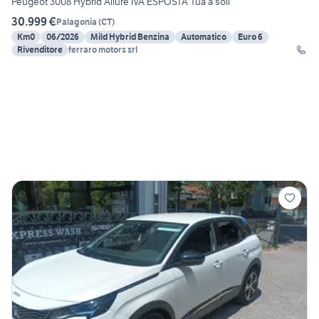
Peugeot 3008 Hybrid Allure IVA ESPOSTA Tua a soli
30.999 €
Palagonia
(
CT
)
Km0
06/2026
Mild Hybrid Benzina
Automatico
Euro 6
Rivenditore
ferraro motors srl