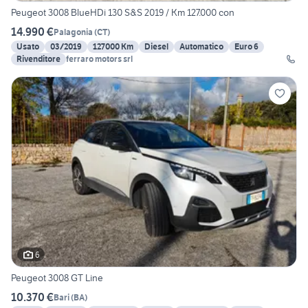
Peugeot 3008 BlueHDi 130 S&S 2019 / Km 127.000 con
14.990 €
Palagonia
(
CT
)
Usato
03/2019
127000 Km
Diesel
Automatico
Euro 6
Rivenditore
ferraro motors srl
6
Peugeot 3008 GT Line
10.370 €
Bari
(
BA
)