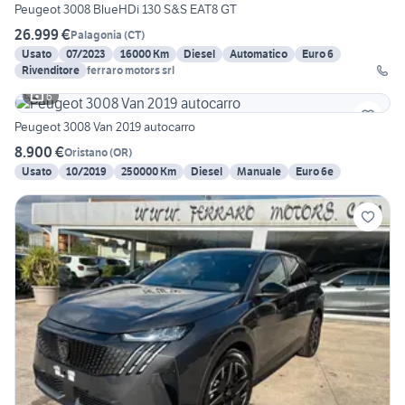
Peugeot 3008 BlueHDi 130 S&S EAT8 GT
26.999 €
Palagonia
(
CT
)
Usato
07/2023
16000 Km
Diesel
Automatico
Euro 6
Rivenditore
ferraro motors srl
6
Peugeot 3008 Van 2019 autocarro
8.900 €
Oristano
(
OR
)
Usato
10/2019
250000 Km
Diesel
Manuale
Euro 6e