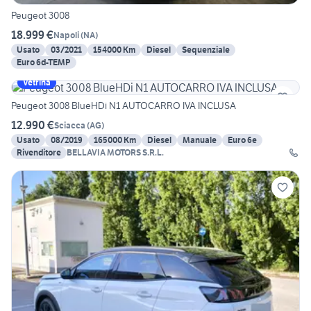
Peugeot 3008
18.999 €
Napoli
(
NA
)
Usato
03/2021
154000 Km
Diesel
Sequenziale
Euro 6d-TEMP
Vetrina
Peugeot 3008 BlueHDi N1 AUTOCARRO IVA INCLUSA
12.990 €
Sciacca
(
AG
)
Usato
08/2019
165000 Km
Diesel
Manuale
Euro 6e
Rivenditore
BELLAVIA MOTORS S.R.L.