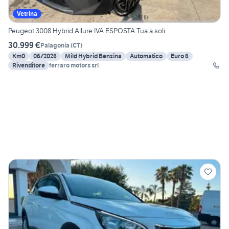
Vetrina
Peugeot 3008 Hybrid Allure IVA ESPOSTA Tua a soli
30.999 €
Palagonia
(
CT
)
Km0
06/2026
Mild Hybrid Benzina
Automatico
Euro 6
Rivenditore
ferraro motors srl