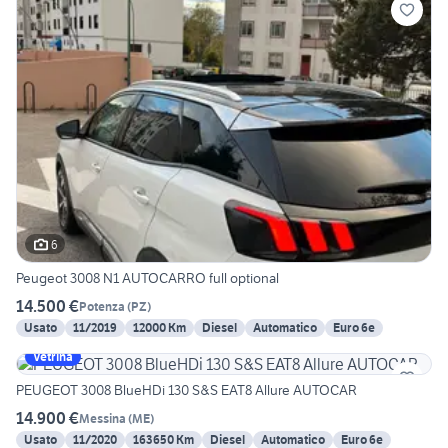
6
Peugeot 3008 N1 AUTOCARRO full optional
14.500 €
Potenza
(
PZ
)
Usato
11/2019
12000 Km
Diesel
Automatico
Euro 6e
Vetrina
PEUGEOT 3008 BlueHDi 130 S&S EAT8 Allure AUTOCAR
14.900 €
Messina
(
ME
)
Usato
11/2020
163650 Km
Diesel
Automatico
Euro 6e