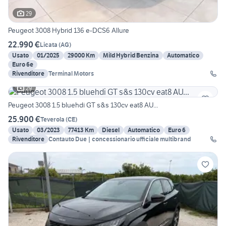
29
Peugeot 3008 Hybrid 136 e-DCS6 Allure
22.990 €
Licata
(
AG
)
Usato
01/2025
29000 Km
Mild Hybrid Benzina
Automatico
Euro 6e
Rivenditore
Terminal Motors
29
Peugeot 3008 1.5 bluehdi GT s&s 130cv eat8 AU...
25.900 €
Teverola
(
CE
)
Usato
03/2023
77413 Km
Diesel
Automatico
Euro 6
Rivenditore
Contauto Due | concessionario ufficiale multibrand