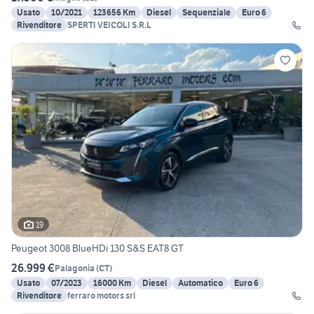
Usato
10/2021
123656 Km
Diesel
Sequenziale
Euro 6
Rivenditore
SPERTI VEICOLI S.R.L
19
Peugeot 3008 BlueHDi 130 S&S EAT8 GT
26.999 €
Palagonia
(
CT
)
Usato
07/2023
16000 Km
Diesel
Automatico
Euro 6
Rivenditore
ferraro motors srl