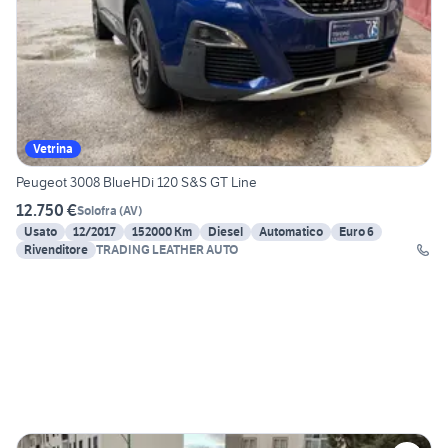
Vetrina
Peugeot 3008 BlueHDi 120 S&S GT Line
12.750 €
Solofra
(
AV
)
Usato
12/2017
152000 Km
Diesel
Automatico
Euro 6
Rivenditore
TRADING LEATHER AUTO