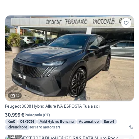
14
Peugeot 3008 Hybrid Allure IVA ESPOSTA Tua a soli
30.999 €
Palagonia
(
CT
)
Km0
06/2026
Mild Hybrid Benzina
Automatico
Euro 6
Rivenditore
ferraro motors srl
15