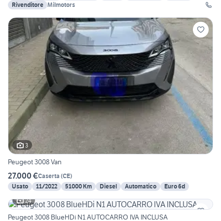
Rivenditore
Milmotors
3
Peugeot 3008 Van
27.000 €
Caserta
(
CE
)
Usato
11/2022
51000 Km
Diesel
Automatico
Euro 6d
24
Peugeot 3008 BlueHDi N1 AUTOCARRO IVA INCLUSA