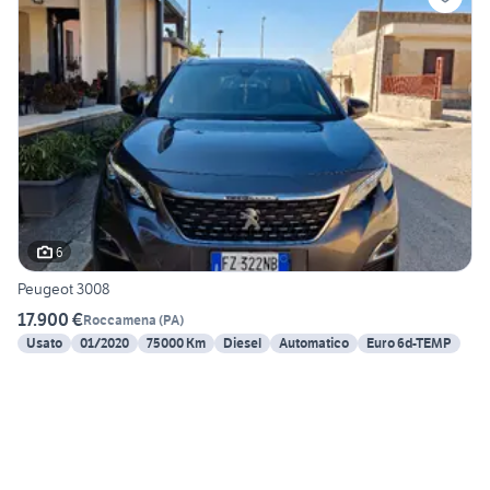
6
Peugeot 3008
17.900 €
Roccamena
(
PA
)
Usato
01/2020
75000 Km
Diesel
Automatico
Euro 6d-TEMP