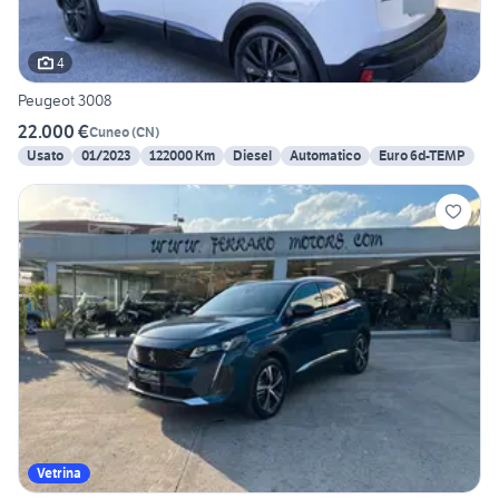
4
Peugeot 3008
22.000 €
Cuneo
(
CN
)
Usato
01/2023
122000 Km
Diesel
Automatico
Euro 6d-TEMP
Vetrina