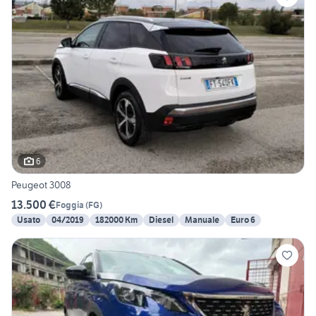
6
Peugeot 3008
13.500 €
Foggia
(
FG
)
Usato
04/2019
182000 Km
Diesel
Manuale
Euro 6