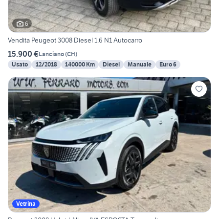
6
Vendita Peugeot 3008 Diesel 1.6 N1 Autocarro
15.900 €
Lanciano
(
CH
)
Usato
12/2018
140000 Km
Diesel
Manuale
Euro 6
Vetrina