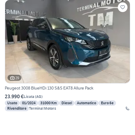
29
Peugeot 3008 BlueHDi 130 S&S EAT8 Allure Pack
23.990 €
Licata
(
AG
)
Usato
01/2024
31000 Km
Diesel
Automatico
Euro 6e
Rivenditore
Terminal Motors