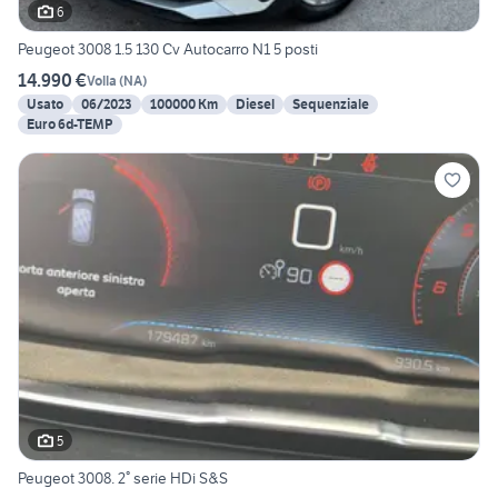
6
Peugeot 3008 1.5 130 Cv Autocarro N1 5 posti
14.990 €
Volla
(
NA
)
Usato
06/2023
100000 Km
Diesel
Sequenziale
Euro 6d-TEMP
5
Peugeot 3008. 2° serie HDi S&S