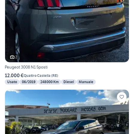
2
Peugeot 3008 N1 5posti
12.000 €
Quattro Castella
(
RE
)
Usato
06/2019
248000 Km
Diesel
Manuale