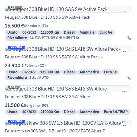
30
Peugeot 308 BlueHDi 130 S&S SW Active Pack
15.500 €
Manduria
(
TA
)
Usato
06/2022
112000 Km
Diesel
Manuale
Euro 6e
Rivenditore
AUTOVETTURE CHIMIENTI Srl
Vetrina
Peugeot 308 BlueHDi 130 S&S EAT8 SW Allure Pack -
23.900 €
Falerna
(
CZ
)
Usato
07/2022
139000 Km
Diesel
Automatico
Euro 6e
Rivenditore
SULL'AUTO
6
Peugeot 308 BlueHDi 130 S&S EAT8 SW Allure
11.500 €
Bergamo
(
BG
)
Usato
10/2022
210000 Km
Diesel
Automatico
Euro 6d-TEMP
Vetrina
Peugeot New 308 SW 1.5 BlueHDi 130CV EAT8 Allure P