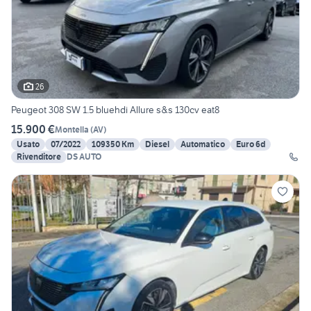
26
Peugeot 308 SW 1.5 bluehdi Allure s&s 130cv eat8
15.900 €
Montella
(
AV
)
Usato
07/2022
109350 Km
Diesel
Automatico
Euro 6d
Rivenditore
DS AUTO