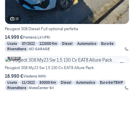
19
Peugeot 308 Diesel Full optional perfetta
14.999 €
Fontana Liri
(
FR
)
Usato
07/2022
122000 Km
Diesel
Automatico
Euro 6e
Rivenditore
XCI GARAGE
19
Peugeot 308 My23 Sw 1.5 130 Cv EAT8 Allure Pack
18.990 €
Viadana
(
MN
)
Usato
11/2022
80000 Km
Diesel
Automatico
Euro 6d-TEMP
Rivenditore
MotoCenter Srl