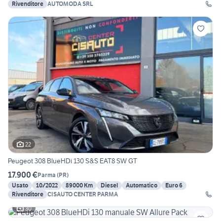
Rivenditore
AUTOMODA SRL
22
Peugeot 308 BlueHDi 130 S&S EAT8 SW GT
17.900 €
Parma
(
PR
)
Usato
10/2022
89000 Km
Diesel
Automatico
Euro 6
Rivenditore
CISAUTO CENTER PARMA
30