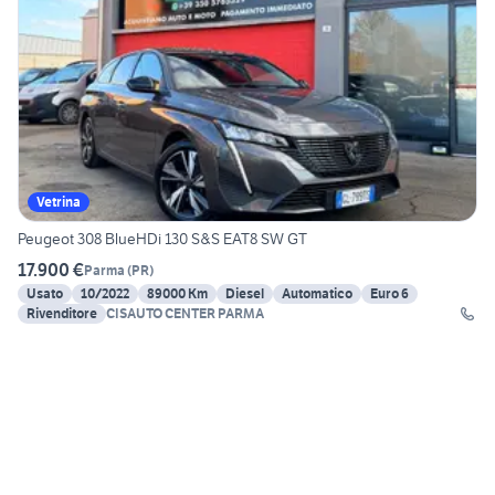
Vetrina
Peugeot 308 BlueHDi 130 S&S EAT8 SW GT
17.900 €
Parma
(
PR
)
Usato
10/2022
89000 Km
Diesel
Automatico
Euro 6
Rivenditore
CISAUTO CENTER PARMA