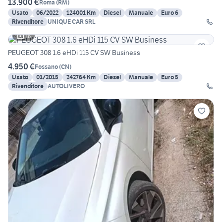
13.900 €
Roma
(
RM
)
Usato
06/2022
124001 Km
Diesel
Manuale
Euro 6
Rivenditore
UNIQUE CAR SRL
18
PEUGEOT 308 1.6 eHDi 115 CV SW Business
4.950 €
Fossano
(
CN
)
Usato
01/2015
242764 Km
Diesel
Manuale
Euro 5
Rivenditore
AUTOLIVERO