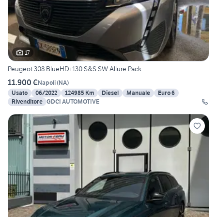
17
Peugeot 308 BlueHDi 130 S&S SW Allure Pack
11.900 €
Napoli
(
NA
)
Usato
06/2022
124985 Km
Diesel
Manuale
Euro 6
Rivenditore
GDCI AUTOMOTIVE