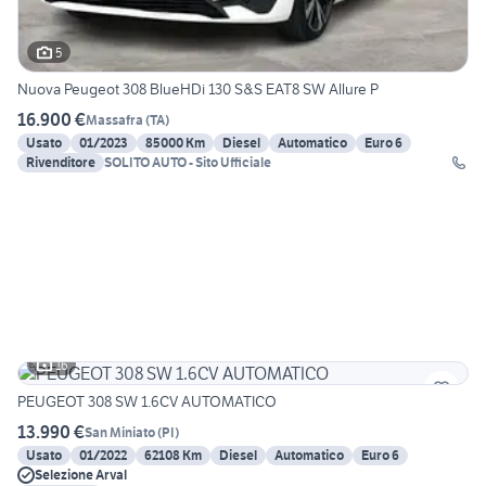
5
Nuova Peugeot 308 BlueHDi 130 S&S EAT8 SW Allure P
16.900 €
Massafra
(
TA
)
Usato
01/2023
85000 Km
Diesel
Automatico
Euro 6
Rivenditore
SOLITO AUTO - Sito Ufficiale
16
PEUGEOT 308 SW 1.6CV AUTOMATICO
13.990 €
San Miniato
(
PI
)
Usato
01/2022
62108 Km
Diesel
Automatico
Euro 6
Selezione Arval