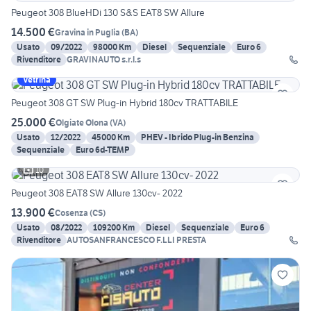
Peugeot 308 BlueHDi 130 S&S EAT8 SW Allure
14.500 €
Gravina in Puglia
(
BA
)
Usato
09/2022
98000 Km
Diesel
Sequenziale
Euro 6
Rivenditore
GRAVINAUTO s.r.l.s
Vetrina
Peugeot 308 GT SW Plug-in Hybrid 180cv TRATTABILE
25.000 €
Olgiate Olona
(
VA
)
Usato
12/2022
45000 Km
PHEV - Ibrido Plug-in Benzina
Sequenziale
Euro 6d-TEMP
10
Peugeot 308 EAT8 SW Allure 130cv- 2022
13.900 €
Cosenza
(
CS
)
Usato
08/2022
109200 Km
Diesel
Sequenziale
Euro 6
Rivenditore
AUTOSANFRANCESCO F.LLI PRESTA