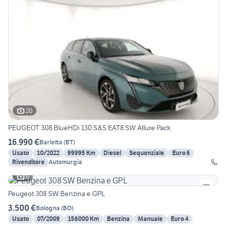
20
PEUGEOT 308 BlueHDi 130 S&S EAT8 SW Allure Pack
16.990 €
Barletta
(
BT
)
Usato
10/2022
99995 Km
Diesel
Sequenziale
Euro 6
Rivenditore
Automurgia
6
Peugeot 308 SW Benzina e GPL
3.500 €
Bologna
(
BO
)
Usato
07/2009
156000 Km
Benzina
Manuale
Euro 4