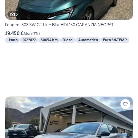
6
Peugeot 308 SW GT Line BlueHDi 130 GARANZIA NEOPAT
19.450 €
Mori
(
TN
)
Usato
07/2022
80654 Km
Diesel
Automatico
Euro 6d-TEMP