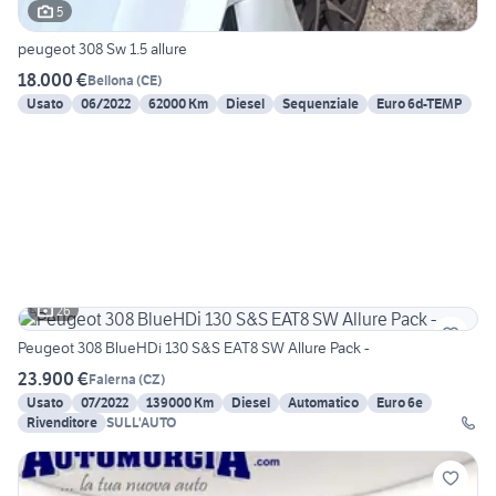
5
peugeot 308 Sw 1.5 allure
18.000 €
Bellona
(
CE
)
Usato
06/2022
62000 Km
Diesel
Sequenziale
Euro 6d-TEMP
26
Peugeot 308 BlueHDi 130 S&S EAT8 SW Allure Pack -
23.900 €
Falerna
(
CZ
)
Usato
07/2022
139000 Km
Diesel
Automatico
Euro 6e
Rivenditore
SULL'AUTO