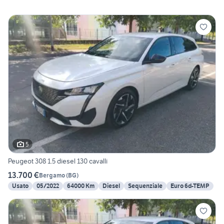
5
Peugeot 308 1.5 diesel 130 cavalli
13.700 €
Bergamo
(
BG
)
Usato
05/2022
64000 Km
Diesel
Sequenziale
Euro 6d-TEMP