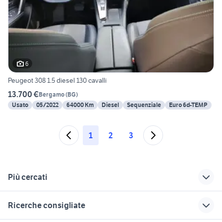
6
Peugeot 308 1.5 diesel 130 cavalli
13.700 €
Bergamo
(
BG
)
Usato
05/2022
64000 Km
Diesel
Sequenziale
Euro 6d-TEMP
1
2
3
Più cercati
Correlati
Richerche simili
Suggerimenti
Ricerche consigliate
peugeot rifter Emilia
peugeot 308 sw
peugeot 308 gt pack