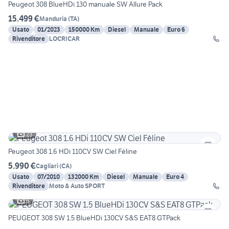
Peugeot 308 BlueHDi 130 manuale SW Allure Pack
15.499 €
Manduria
(
TA
)
Usato
01/2023
150000 Km
Diesel
Manuale
Euro 6
Rivenditore
LOCRICAR
23
Peugeot 308 1.6 HDi 110CV SW Ciel Féline
5.990 €
Cagliari
(
CA
)
Usato
07/2010
132000 Km
Diesel
Manuale
Euro 4
Rivenditore
Moto & Auto SPORT
6
PEUGEOT 308 SW 1.5 BlueHDi 130CV S&S EAT8 GTPack