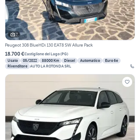
7
Peugeot 308 BlueHDi 130 EAT8 SW Allure Pack
18.700 €
Castiglione del Lago
(
PG
)
Usato
05/2022
88000 Km
Diesel
Automatico
Euro 6e
Rivenditore
AUTO LA ROTONDA SRL