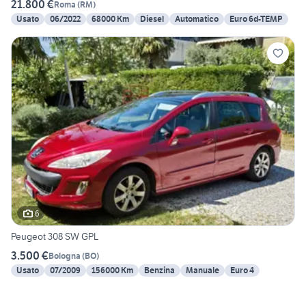
21.800 €
Roma
(
RM
)
Usato
06/2022
68000 Km
Diesel
Automatico
Euro 6d-TEMP
6
Peugeot 308 SW GPL
3.500 €
Bologna
(
BO
)
Usato
07/2009
156000 Km
Benzina
Manuale
Euro 4