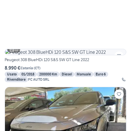
11
Peugeot 308 BlueHDi 120 S&S SW GT Line 2022
8.990 €
Catania
(
CT
)
Usato
01/2018
200000 Km
Diesel
Manuale
Euro 6
Rivenditore
FC AUTO SRL