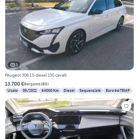
5
Peugeot 308 1.5 diesel 130 cavalli
13.700 €
Bergamo
(
BG
)
Usato
05/2022
64000 Km
Diesel
Sequenziale
Euro 6d-TEMP