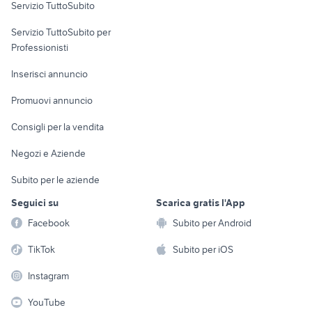
Servizio TuttoSubito
elettronica
per la casa e la
sports e hobby
Servizio TuttoSubito per
persona
Informatica
Animali
Professionisti
Arredamento e
Console e
Accessori per
Casalinghi
Inserisci annuncio
Videogiochi
animali
Elettrodomestici
Promuovi annuncio
Audio/Video
Musica e Film
Giardino e Fai da te
Consigli per la vendita
Fotografia
Libri e Riviste
Abbigliamento e
Negozi e Aziende
Telefonia
Strumenti Musicali
Accessori
Subito per le aziende
Sports
Tutto per i bambini
Seguici su
Scarica gratis l'App
Biciclette
Facebook
Subito per Android
Collezionismo
TikTok
Subito per iOS
Instagram
YouTube