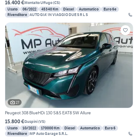
16.400 €
Montalto Uffugo
(
CS
)
Usato
06/2022
45340 Km
Diesel
Automatico
Euro 6e
Rivenditore
AUTO GIA' IN VIAGGIO DUE S R L S
27
Peugeot 308 BlueHDi 130 S&S EAT8 SW Allure
15.800 €
Guspini
(
VS
)
Usato
10/2022
170000 Km
Diesel
Automatico
Euro 6
Rivenditore
MP Auto Garage S.R.L.