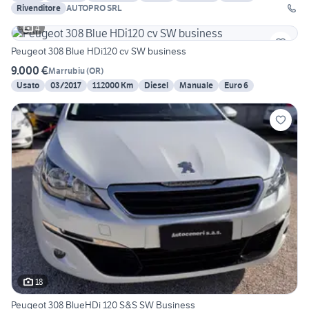
Rivenditore
AUTOPRO SRL
4
Peugeot 308 Blue HDi120 cv SW business
9.000 €
Marrubiu
(
OR
)
Usato
03/2017
112000 Km
Diesel
Manuale
Euro 6
18
Peugeot 308 BlueHDi 120 S&S SW Business