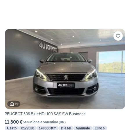
15
PEUGEOT 308 BlueHDi 100 S&S SW Business
11.800 €
San Michele Salentino
(
BR
)
Usato
01/2020
178000 Km
Diesel
Manuale
Euro 6