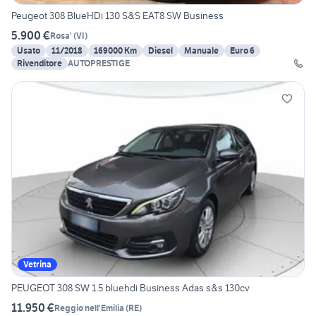
Peugeot 308 BlueHDi 130 S&S EAT8 SW Business
5.900 €
Rosa'
(
VI
)
Usato
11/2018
169000 Km
Diesel
Manuale
Euro 6
Rivenditore
AUTOPRESTIGE
Vetrina
PEUGEOT 308 SW 1.5 bluehdi Business Adas s&s 130cv
11.950 €
Reggio nell'Emilia
(
RE
)