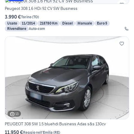
Peugeot 308 1.6 HDi 92 CV SW Business
3.990 €
Torino
(
TO
)
Usato
11/2014
218780 Km
Diesel
Manuale
Euro 5
Rivenditore
Auto-com
13
PEUGEOT 308 SW 1.5 bluehdi Business Adas s&s 130cv
11.950 €
Reggio nell'Emilia
(
RE
)