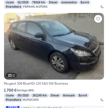
Usato
01/2020
78018 Km
Diesel
Automatico
Euro 6
Rivenditore
FERRARI MOTORS
12
Peugeot 308 BlueHDi 120 S&S SW Business
1.700 €
Gorlago
(
BG
)
Usato
05/2015
262245 Km
Diesel
Manuale
Euro 6
Rivenditore
EUROCARS
Vetrina