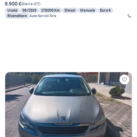
8.900 €
Giarre
(
CT
)
Usato
06/2019
178000 Km
Diesel
Manuale
Euro 6
Rivenditore
Auto Servizi Srls