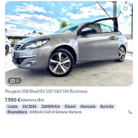
19
Peugeot 308 BlueHDi 100 S&S SW Business
7.990 €
Altamura
(
BA
)
Usato
10/2016
216000 Km
Diesel
Manuale
Euro 6e
Rivenditore
DREAM CAR di Simone Stefano