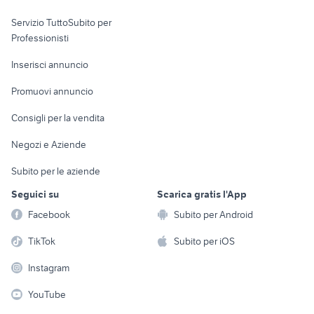
elettronica
per la casa e la
sports e hobby
Servizio TuttoSubito per
persona
Informatica
Animali
Professionisti
Arredamento e
Console e
Accessori per
Casalinghi
Inserisci annuncio
Videogiochi
animali
Elettrodomestici
Promuovi annuncio
Audio/Video
Musica e Film
Giardino e Fai da te
Consigli per la vendita
Fotografia
Libri e Riviste
Abbigliamento e
Negozi e Aziende
Telefonia
Strumenti Musicali
Accessori
Subito per le aziende
Sports
Tutto per i bambini
Seguici su
Scarica gratis l'App
Biciclette
Facebook
Subito per Android
Collezionismo
TikTok
Subito per iOS
Instagram
YouTube