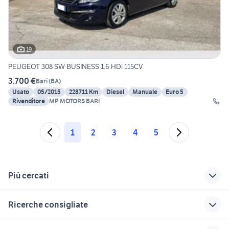
19
PEUGEOT 308 SW BUSINESS 1.6 HDi 115CV
3.700 €
Bari
(
BA
)
Usato
05/2015
228711 Km
Diesel
Manuale
Euro 5
Rivenditore
MP MOTORS BARI
1
2
3
4
5
Più cercati
Correlati
Richerche simili
Suggerimenti
Ricerche consigliate
peugeot 3008 2020
peugeot 308 sw
peugeot 308 grigia
2022 test
citroen ami 8
alfa 159 ti berlina usata
cerchi peugeot 107
pick up 4x4 usati