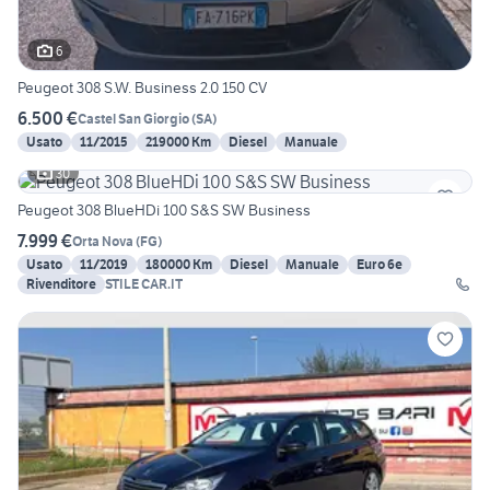
6
Peugeot 308 S.W. Business 2.0 150 CV
6.500 €
Castel San Giorgio
(
SA
)
Usato
11/2015
219000 Km
Diesel
Manuale
30
Peugeot 308 BlueHDi 100 S&S SW Business
7.999 €
Orta Nova
(
FG
)
Usato
11/2019
180000 Km
Diesel
Manuale
Euro 6e
Rivenditore
STILE CAR.IT