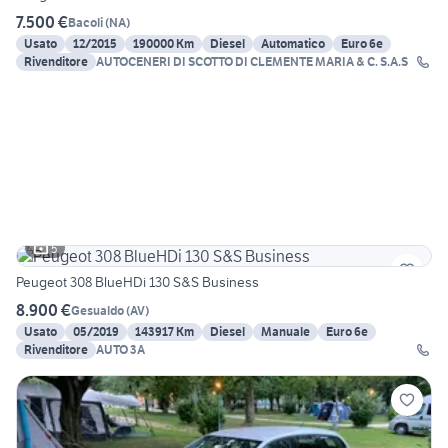
7.500 €
Bacoli
(
NA
)
Usato
12/2015
190000 Km
Diesel
Automatico
Euro 6e
Rivenditore
AUTOCENERI DI SCOTTO DI CLEMENTE MARIA & C. S.A.S
5
Peugeot 308 BlueHDi 130 S&S Business
8.900 €
Gesualdo
(
AV
)
Usato
05/2019
143917 Km
Diesel
Manuale
Euro 6e
Rivenditore
AUTO 3A