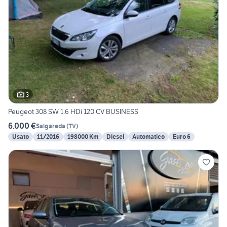
3
Peugeot 308 SW 1.6 HDi 120 CV BUSINESS
6.000 €
Salgareda
(
TV
)
Usato
11/2016
198000 Km
Diesel
Automatico
Euro 6