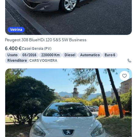
Vetrina
Peugeot 308 BlueHDi 120 S&S SW Business
6.400 €
Casei Gerola
(
PV
)
Usato
03/2016
220000 Km
Diesel
Automatico
Euro 6
Rivenditore
CARS VOGHERA