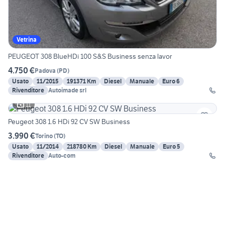
Vetrina
PEUGEOT 308 BlueHDi 100 S&S Business senza lavor
4.750 €
Padova
(
PD
)
Usato
11/2015
191371 Km
Diesel
Manuale
Euro 6
Rivenditore
Autoimade srl
11
Peugeot 308 1.6 HDi 92 CV SW Business
3.990 €
Torino
(
TO
)
Usato
11/2014
218780 Km
Diesel
Manuale
Euro 5
Rivenditore
Auto-com