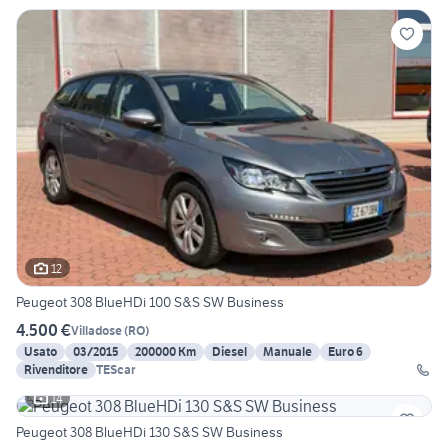
12
Peugeot 308 BlueHDi 100 S&S SW Business
4.500 €
Villadose
(
RO
)
Usato
03/2015
200000 Km
Diesel
Manuale
Euro 6
Rivenditore
TEScar
14
Peugeot 308 BlueHDi 130 S&S SW Business