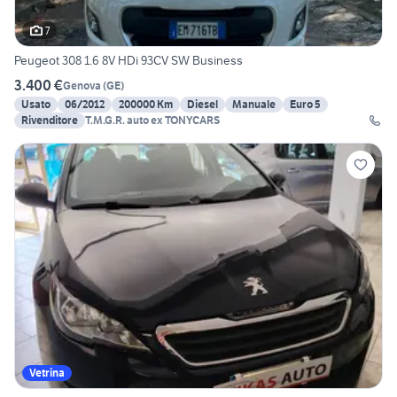
7
Peugeot 308 1.6 8V HDi 93CV SW Business
3.400 €
Genova
(
GE
)
Usato
06/2012
200000 Km
Diesel
Manuale
Euro 5
Rivenditore
T.M.G.R. auto ex TONYCARS
Vetrina