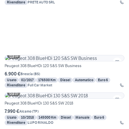
Rivenditore
PRETE AUTO SRL
14
Peugeot 308 BlueHDi 120 S&S SW Business
6.900 €
Brescia
(
BS
)
Usato
02/2017
176500 Km
Diesel
Automatico
Euro 6
Rivenditore
Full Car Market
15
Peugeot 308 BlueHDi 130 S&S SW 2018
7.990 €
Alcamo
(
TP
)
Usato
10/2018
145000 Km
Diesel
Manuale
Euro 6
Rivenditore
LUPO RINALDO