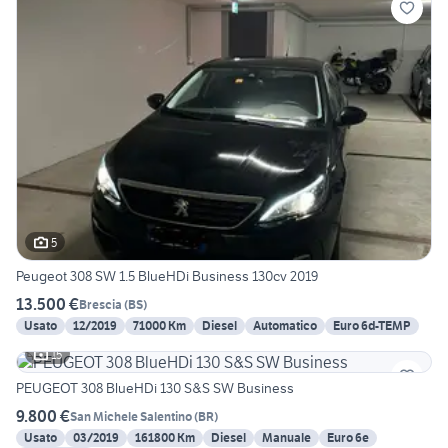
5
Peugeot 308 SW 1.5 BlueHDi Business 130cv 2019
13.500 €
Brescia
(
BS
)
Usato
12/2019
71000 Km
Diesel
Automatico
Euro 6d-TEMP
15
PEUGEOT 308 BlueHDi 130 S&S SW Business
9.800 €
San Michele Salentino
(
BR
)
Usato
03/2019
161800 Km
Diesel
Manuale
Euro 6e