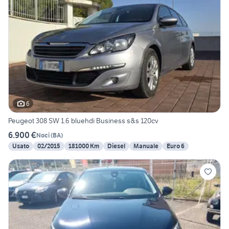
6
Peugeot 308 SW 1.6 bluehdi Business s&s 120cv
6.900 €
Noci
(
BA
)
Usato
02/2015
181000 Km
Diesel
Manuale
Euro 6