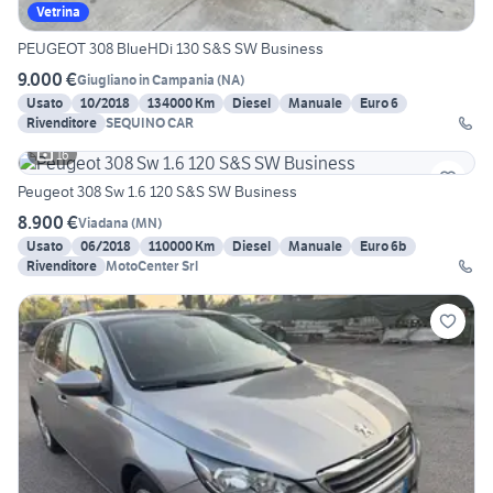
Vetrina
PEUGEOT 308 BlueHDi 130 S&S SW Business
9.000 €
Giugliano in Campania
(
NA
)
Usato
10/2018
134000 Km
Diesel
Manuale
Euro 6
Rivenditore
SEQUINO CAR
16
Peugeot 308 Sw 1.6 120 S&S SW Business
8.900 €
Viadana
(
MN
)
Usato
06/2018
110000 Km
Diesel
Manuale
Euro 6b
Rivenditore
MotoCenter Srl