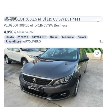
18
PEUGEOT 308 1.6 eHDi 115 CV SW Business
4.950 €
Fossano
(
CN
)
Usato
01/2015
242764 Km
Diesel
Manuale
Euro 5
Rivenditore
AUTOLIVERO