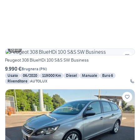
18
Peugeot 308 BlueHDi 100 S&S SW Business
9.990 €
Brugnera
(
PN
)
Usato
06/2020
119000 Km
Diesel
Manuale
Euro 6
Rivenditore
AUTOLUX