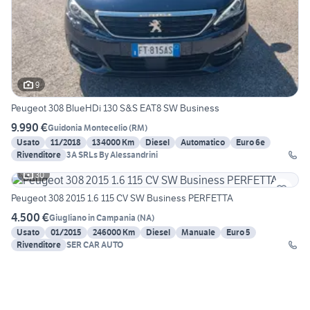
9
Peugeot 308 BlueHDi 130 S&S EAT8 SW Business
9.990 €
Guidonia Montecelio
(
RM
)
Usato
11/2018
134000 Km
Diesel
Automatico
Euro 6e
Rivenditore
3A SRLs By Alessandrini
30
Peugeot 308 2015 1.6 115 CV SW Business PERFETTA
4.500 €
Giugliano in Campania
(
NA
)
Usato
01/2015
246000 Km
Diesel
Manuale
Euro 5
Rivenditore
SER CAR AUTO