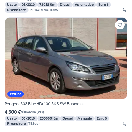
Usato
01/2020
78018 Km
Diesel
Automatico
Euro 6
Rivenditore
FERRARI MOTORS
Vetrina
Peugeot 308 BlueHDi 100 S&S SW Business
4.500 €
Villadose
(
RO
)
Usato
03/2015
200000 Km
Diesel
Manuale
Euro 6
Rivenditore
TEScar