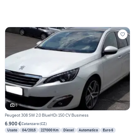
6
Peugeot 308 SW 2.0 BlueHDi 150 CV Business
6.900 €
Catanzaro
(
CZ
)
Usato
04/2015
227000 Km
Diesel
Automatico
Euro 6