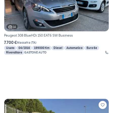
14
Peugeot 308 BlueHDi 150 EAT6 SW Business
7.700 €
Massafra
(
TA
)
Usato
04/2016
199000 Km
Diesel
Automatico
Euro 6e
Rivenditore
GASTONE AUTO