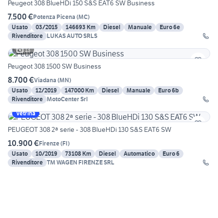
Peugeot 308 BlueHDi 150 S&S EAT6 SW Business
7.500 €
Potenza Picena
(
MC
)
Usato
03/2015
146693 Km
Diesel
Manuale
Euro 6e
Rivenditore
LUKAS AUTO SRLS
13
Peugeot 308 1500 SW Business
8.700 €
Viadana
(
MN
)
Usato
12/2019
147000 Km
Diesel
Manuale
Euro 6b
Rivenditore
MotoCenter Srl
Vetrina
PEUGEOT 308 2ª serie - 308 BlueHDi 130 S&S EAT6 SW
10.900 €
Firenze
(
FI
)
Usato
10/2019
73108 Km
Diesel
Automatico
Euro 6
Rivenditore
TM WAGEN FIRENZE SRL