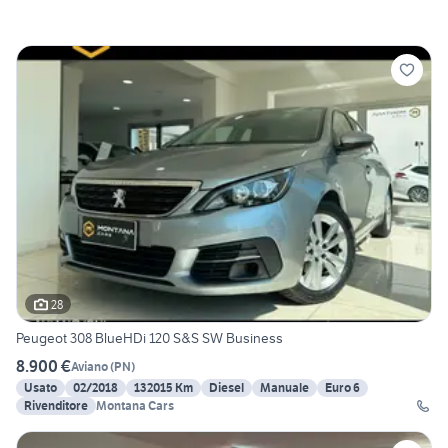
28
Peugeot 308 BlueHDi 120 S&S SW Business
8.900 €
Aviano
(
PN
)
Usato
02/2018
132015 Km
Diesel
Manuale
Euro 6
Rivenditore
Montana Cars