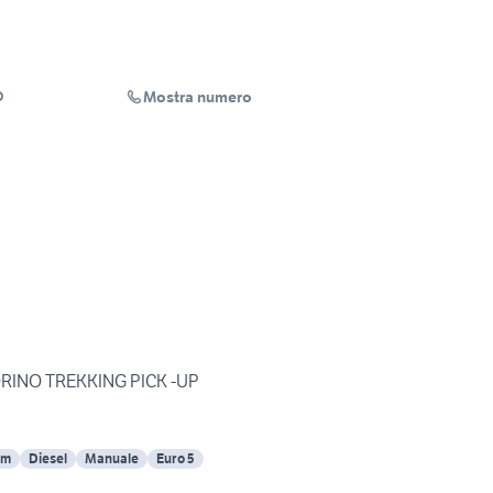
Mostra numero
O
FIORINO TREKKING PICK -UP
Km
Diesel
Manuale
Euro 5