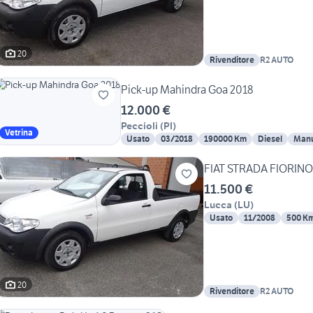
20
Rivenditore
R2 AUTO
Pick-up Mahindra Goa 2018
12.000 €
Peccioli
(
PI
)
Vetrina
Usato
03/2018
190000 Km
Diesel
Manu
FIAT STRADA FIORINO 
11.500 €
Lucca
(
LU
)
Usato
11/2008
500 K
20
Rivenditore
R2 AUTO