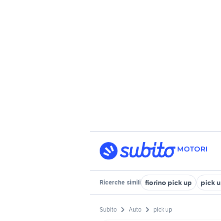
fiorino pick up
pick u
Ricerche
simili
Subito
Auto
pick up