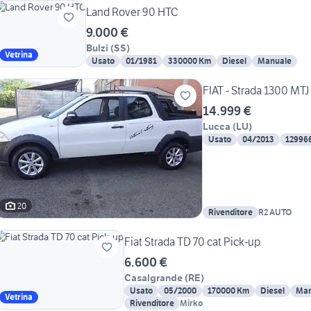
Land Rover 90 HTC
9.000 €
Bulzi
(
SS
)
Vetrina
Usato
01/1981
330000 Km
Diesel
Manuale
FIAT - Strada 1300 MT
14.999 €
Lucca
(
LU
)
Usato
04/2013
12996
20
Rivenditore
R2 AUTO
Fiat Strada TD 70 cat Pick-up
6.600 €
Casalgrande
(
RE
)
Usato
05/2000
170000 Km
Diesel
Man
Vetrina
Rivenditore
Mirko