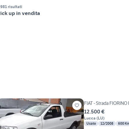
.981 risultati
ick up in vendita
FIAT - Strada FIORINO
12.500 €
Lucca
(
LU
)
Usato
12/2008
600 K