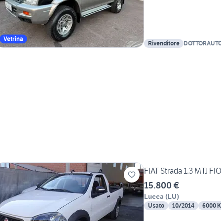
Vetrina
Rivenditore
DOTTORAUT
FIAT Strada 1.3 MTJ 
15.800 €
Lucca
(
LU
)
Usato
10/2014
6000 