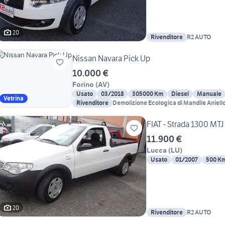
20
Rivenditore
R2 AUTO
Nissan Navara Pick Up
10.000 €
Forino
(
AV
)
Usato
03/2018
305000 Km
Diesel
Manuale
Vetrina
Rivenditore
Demolizione Ecologica di Mandile Aniell
FIAT - Strada 1300 MT
11.900 €
Lucca
(
LU
)
Usato
01/2007
500 K
20
Rivenditore
R2 AUTO