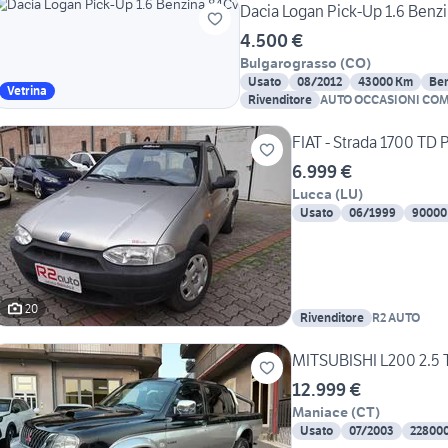
Dacia Logan Pick-Up 1.6 Benz
4.500 €
Bulgarograsso
(
CO
)
Usato
08/2012
43000 Km
Be
Vetrina
Rivenditore
AUTO OCCASIONI CO
FIAT - Strada 1700 TD
6.999 €
Lucca
(
LU
)
Usato
06/1999
90000
20
Rivenditore
R2 AUTO
MITSUBISHI L200 2.5 
12.999 €
Maniace
(
CT
)
Usato
07/2003
22800