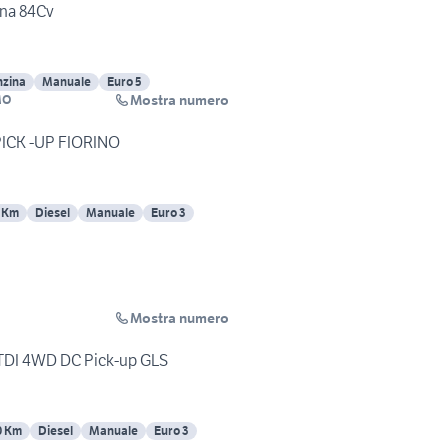
ina 84Cv
nzina
Manuale
Euro 5
Mostra numero
MO
 PICK -UP FIORINO
 Km
Diesel
Manuale
Euro 3
Mostra numero
TDI 4WD DC Pick-up GLS
0 Km
Diesel
Manuale
Euro 3