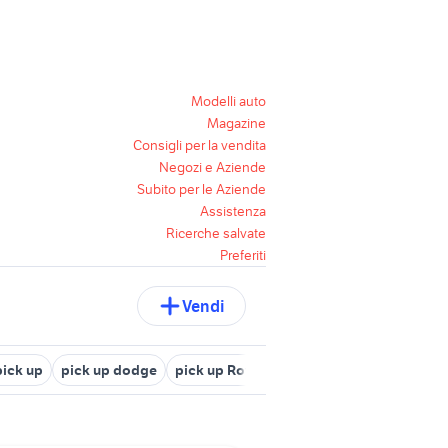
Modelli auto
Magazine
Consigli per la vendita
Negozi e Aziende
Subito per le Aziende
Assistenza
Ricerche salvate
Preferiti
Vendi
ick up
pick up dodge
pick up Rovigo provincia
isuzu pick up