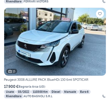
Rivenditore
FERRARI MOTORS
15
Peugeot 3008 ALLURE PACK BlueHDi 130 6mt SPOTICAR
17.900 €
Bagnaria Arsa
(
UD
)
Usato
03/2022
110300 Km
Diesel
Manuale
Euro 6
Rivenditore
AUTO BAGNOLI S.R.L