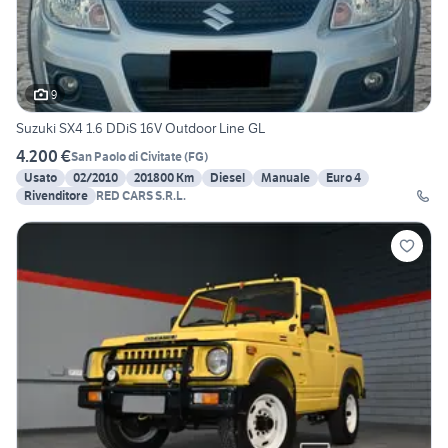
9
Suzuki SX4 1.6 DDiS 16V Outdoor Line GL
4.200 €
San Paolo di Civitate
(
FG
)
Usato
02/2010
201800 Km
Diesel
Manuale
Euro 4
Rivenditore
RED CARS S.R.L.