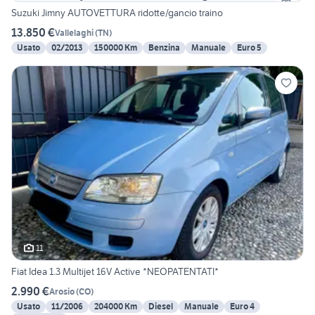
Suzuki Jimny AUTOVETTURA ridotte/gancio traino
13.850 €
Vallelaghi
(
TN
)
Usato
02/2013
150000 Km
Benzina
Manuale
Euro 5
11
Fiat Idea 1.3 Multijet 16V Active *NEOPATENTATI*
2.990 €
Arosio
(
CO
)
Usato
11/2006
204000 Km
Diesel
Manuale
Euro 4