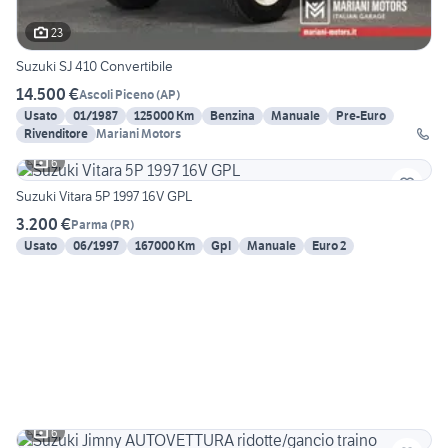
23
Suzuki SJ 410 Convertibile
14.500 €
Ascoli Piceno
(
AP
)
Usato
01/1987
125000 Km
Benzina
Manuale
Pre-Euro
Rivenditore
Mariani Motors
6
Suzuki Vitara 5P 1997 16V GPL
3.200 €
Parma
(
PR
)
Usato
06/1997
167000 Km
Gpl
Manuale
Euro 2
6