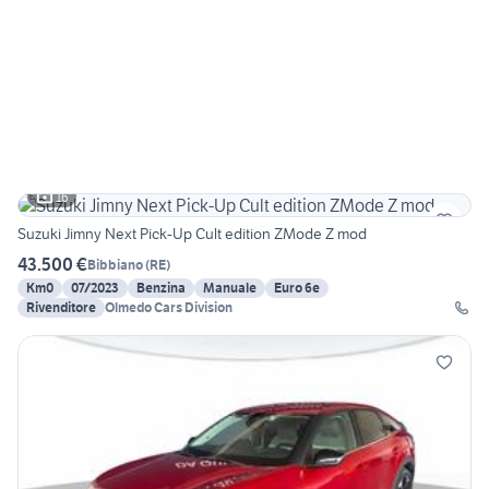
16
Suzuki Jimny Next Pick-Up Cult edition ZMode Z mod
43.500 €
Bibbiano
(
RE
)
Km0
07/2023
Benzina
Manuale
Euro 6e
Rivenditore
Olmedo Cars Division