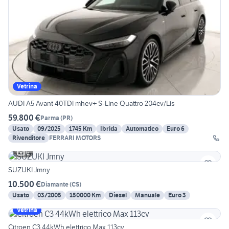
Vetrina
AUDI A5 Avant 40TDI mhev+ S-Line Quattro 204cv/Lis
59.800 €
Parma
(
PR
)
Usato
09/2025
1745 Km
Ibrida
Automatico
Euro 6
Rivenditore
FERRARI MOTORS
6
SUZUKI Jmny
10.500 €
Diamante
(
CS
)
Usato
03/2005
150000 Km
Diesel
Manuale
Euro 3
Vetrina
Citroen C3 44kWh elettrico Max 113cv