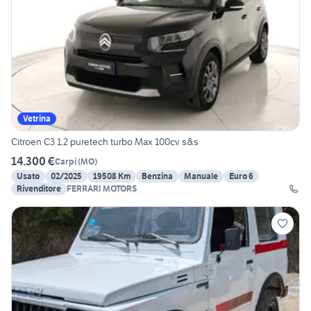
Vetrina
Citroen C3 1.2 puretech turbo Max 100cv s&s
14.300 €
Carpi
(
MO
)
Usato
02/2025
19508 Km
Benzina
Manuale
Euro 6
Rivenditore
FERRARI MOTORS