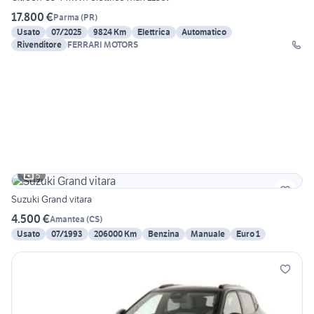
17.800 €
Parma
(
PR
)
Usato
07/2025
9824 Km
Elettrica
Automatico
Rivenditore
FERRARI MOTORS
5
Suzuki Grand vitara
4.500 €
Amantea
(
CS
)
Usato
07/1993
206000 Km
Benzina
Manuale
Euro 1