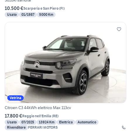
Suzuki samurai
10.500 €
Scarperia e San Piero
(
FI
)
Usato
01/1987
5000 Km
Vetrina
Citroen C3 44kWh elettrico Max 113cv
17.800 €
Reggio nell'Emilia
(
RE
)
Usato
07/2025
13924 Km
Elettrica
Automatico
Rivenditore
FERRARI MOTORS