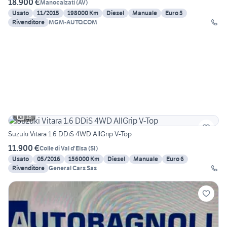
18.900 €
Manocalzati
(
AV
)
Usato
11/2015
198000 Km
Diesel
Manuale
Euro 5
Rivenditore
MGM-AUTO.COM
18
Suzuki Vitara 1.6 DDiS 4WD AllGrip V-Top
11.900 €
Colle di Val d'Elsa
(
SI
)
Usato
05/2016
156000 Km
Diesel
Manuale
Euro 6
Rivenditore
General Cars Sas