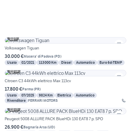
6
Volkswagen Tiguan
30.000 €
Masera' di Padova
(
PD
)
Usato
02/2021
113000 Km
Diesel
Automatico
Euro 6d-TEMP
14
Citroen C3 44kWh elettrico Max 113cv
17.800 €
Parma
(
PR
)
Usato
07/2025
9824 Km
Elettrica
Automatico
Rivenditore
FERRARI MOTORS
15
Peugeot 5008 ALLURE PACK BlueHDi 130 EAT8 7 p. SPO
26.900 €
Bagnaria Arsa
(
UD
)