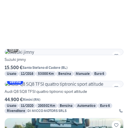
6
Suzuki jimny
15.500 €
Santo Stefano di Cadore
(
BL
)
Usato
12/2016
53000 Km
Benzina
Manuale
Euro 6
Vetrina
Audi Q8 SQ8 TFSI quattro tiptronic sport attitude
44.900 €
Rimini
(
RN
)
Usato
11/2020
200302 Km
Benzina
Automatico
Euro 6
Rivenditore
DI MICCO MOTORS SRLS