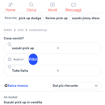
Home
Cerca
Vendi
Messaggi
pick up dodge
fiorino pick up
suzuki jimny diesel
Ricerche
Subito
Auto
suzuki pick up
Cosa cerchi?
Filtri
Auto
Salva ricerca
Dal più rilevante
43 risultati
Suzuki pick up in vendita