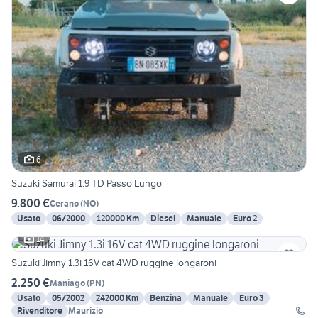
6
Suzuki Samurai 1.9 TD Passo Lungo
9.800 €
Cerano
(
NO
)
Usato
06/2000
120000 Km
Diesel
Manuale
Euro 2
14
Suzuki Jimny 1.3i 16V cat 4WD ruggine longaroni
2.250 €
Maniago
(
PN
)
Usato
05/2002
242000 Km
Benzina
Manuale
Euro 3
Rivenditore
Maurizio