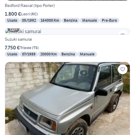
Bedford Rascal (tipo Porter)
1.800 €
Locri
(
RC
)
Usato
05/1992
164000 Km
Benzina
Manuale
Pre-Euro
6
Suzuki samurai
7.750 €
Trieste
(
TS
)
Usato
07/1989
20000 Km
Benzina
Manuale