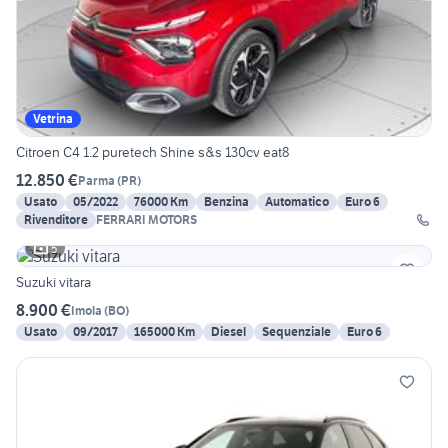
Vetrina
Citroen C4 1.2 puretech Shine s&s 130cv eat8
12.850 €
Parma
(
PR
)
Usato
05/2022
76000 Km
Benzina
Automatico
Euro 6
Rivenditore
FERRARI MOTORS
5
Suzuki vitara
8.900 €
Imola
(
BO
)
Usato
09/2017
165000 Km
Diesel
Sequenziale
Euro 6