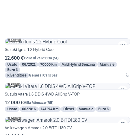
18
Suzuki Ignis 1.2 Hybrid Cool
12.600 €
Colle di Val d'Elsa
(
SI
)
Usato
06/2021
70000 Km
Mild Hybrid Benzina
Manuale
Euro 6
Rivenditore
General Cars Sas
6
Suzuki Vitara 1.6 DDiS 4WD AllGrip V-TOP
12.000 €
Villa Minozzo
(
RE
)
Usato
06/2016
141294 Km
Diesel
Manuale
Euro 6
29
Volkswagen Amarok 2.0 BiTDI 180 CV