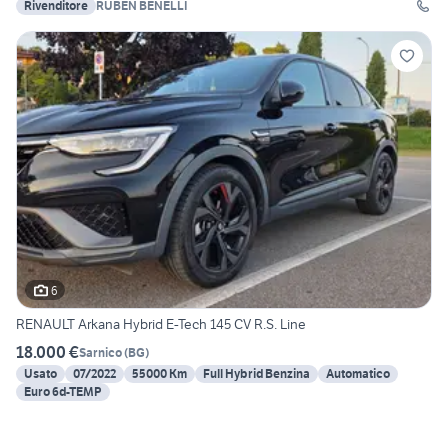
Rivenditore
RUBEN BENELLI
6
RENAULT Arkana Hybrid E-Tech 145 CV R.S. Line
18.000 €
Sarnico
(
BG
)
Usato
07/2022
55000 Km
Full Hybrid Benzina
Automatico
Euro 6d-TEMP