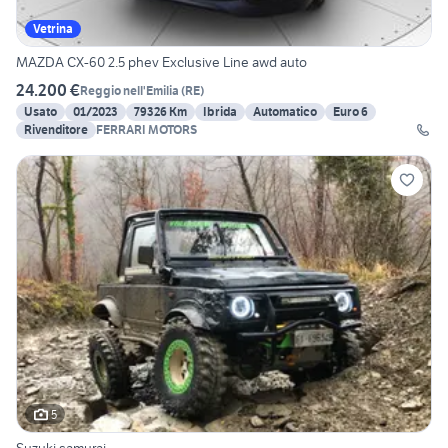
Vetrina
MAZDA CX-60 2.5 phev Exclusive Line awd auto
24.200 €
Reggio nell'Emilia
(
RE
)
Usato
01/2023
79326 Km
Ibrida
Automatico
Euro 6
Rivenditore
FERRARI MOTORS
5