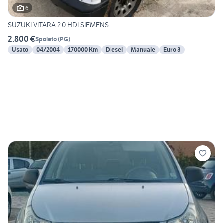
6
SUZUKI VITARA 2.0 HDI SIEMENS
2.800 €
Spoleto
(
PG
)
Usato
04/2004
170000 Km
Diesel
Manuale
Euro 3