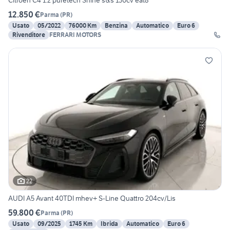
Citroen C4 1.2 puretech Shine s&s 130cv eat8
12.850 €
Parma
(
PR
)
Usato
05/2022
76000 Km
Benzina
Automatico
Euro 6
Rivenditore
FERRARI MOTORS
22
AUDI A5 Avant 40TDI mhev+ S-Line Quattro 204cv/Lis
59.800 €
Parma
(
PR
)
Usato
09/2025
1745 Km
Ibrida
Automatico
Euro 6