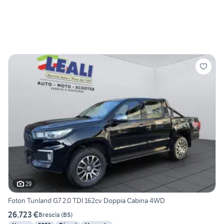
29
Foton Tunland G7 2.0 TDI 162cv Doppia Cabina 4WD
26.723 €
Brescia
(
BS
)