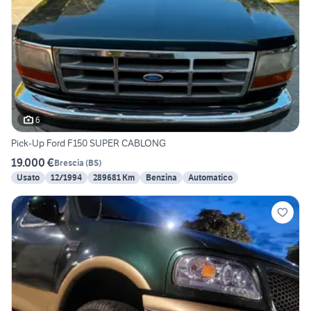
6
Pick-Up Ford F150 SUPER CABLONG
19.000 €
Brescia
(
BS
)
Usato
12/1994
289681 Km
Benzina
Automatico