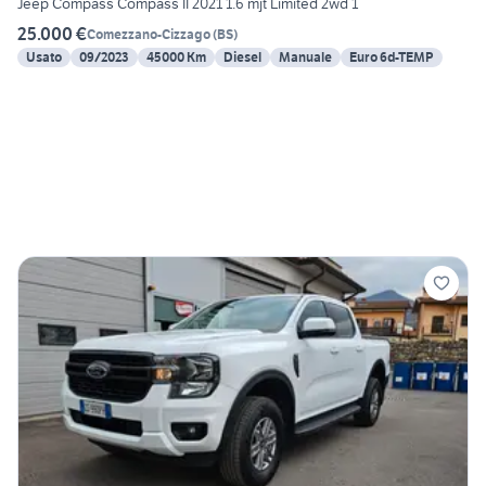
Jeep Compass Compass II 2021 1.6 mjt Limited 2wd 1
25.000 €
Comezzano-Cizzago
(
BS
)
Usato
09/2023
45000 Km
Diesel
Manuale
Euro 6d-TEMP