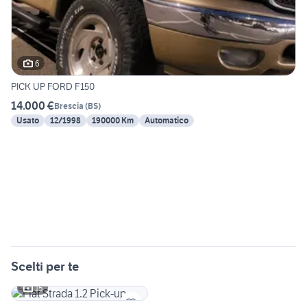
6
PICK UP FORD F150
14.000 €
Brescia
(
BS
)
Usato
12/1998
190000 Km
Automatico
Scelti per te
15