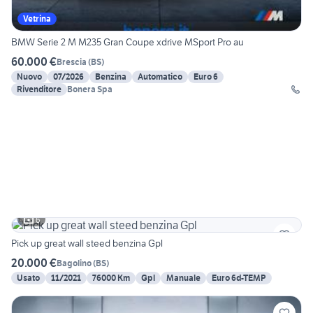
Vetrina
BMW Serie 2 M M235 Gran Coupe xdrive MSport Pro au
60.000 €
Brescia
(
BS
)
Nuovo
07/2026
Benzina
Automatico
Euro 6
Rivenditore
Bonera Spa
6
Pick up great wall steed benzina Gpl
20.000 €
Bagolino
(
BS
)
Usato
11/2021
76000 Km
Gpl
Manuale
Euro 6d-TEMP