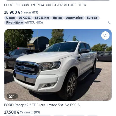
PEUGEOT 3008 HYBRID4 300 E-EAT8 ALLURE PACK
18.900 €
Brescia
(
BS
)
Usato
06/2023
83923 Km
Ibrida
Automatico
Euro 6e
Rivenditore
AUTOUNICA
15
FORD Ranger 2.2 TDCi aut. limited 5pt. IVA ESC A
17.500 €
Calcinato
(
BS
)