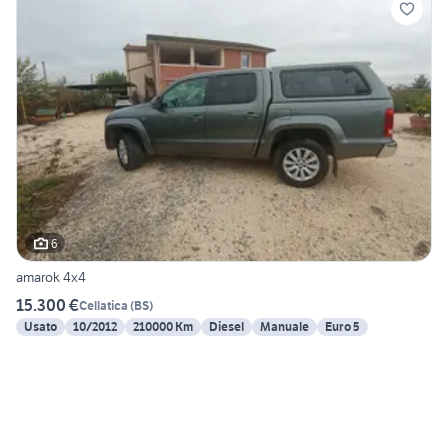
6
amarok 4x4
15.300 €
Cellatica
(
BS
)
Usato
10/2012
210000 Km
Diesel
Manuale
Euro 5