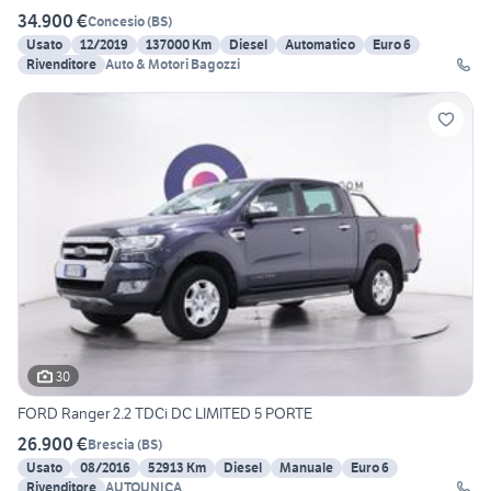
34.900 €
Concesio
(
BS
)
Usato
12/2019
137000 Km
Diesel
Automatico
Euro 6
Rivenditore
Auto & Motori Bagozzi
30
FORD Ranger 2.2 TDCi DC LIMITED 5 PORTE
26.900 €
Brescia
(
BS
)
Usato
08/2016
52913 Km
Diesel
Manuale
Euro 6
Rivenditore
AUTOUNICA