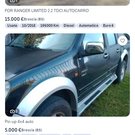
4
FOR RANGER LIMITED 2.2 TDCI AUTOCARRO
15.000 €
Brescia
(
BS
)
Usato
10/2018
196000 Km
Diesel
Automatico
Euro 6
3
Pic-up 4x4 auto
5.000 €
Brescia
(
BS
)