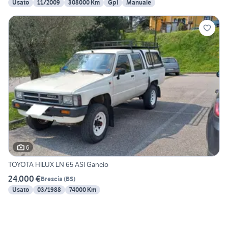
Usato
11/2009
308000 Km
Gpl
Manuale
6
TOYOTA HILUX LN 65 ASI Gancio
24.000 €
Brescia
(
BS
)
Usato
03/1988
74000 Km