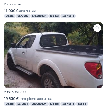
Pik up isuzu
11.000 €
Gavardo
(
BS
)
Usato
01/2006
171000 Km
Diesel
Manuale
mitsubishi l200
19.500 €
Provaglio Val Sabbia
(
BS
)
Usato
11/2014
200000 Km
Diesel
Manuale
Euro 5