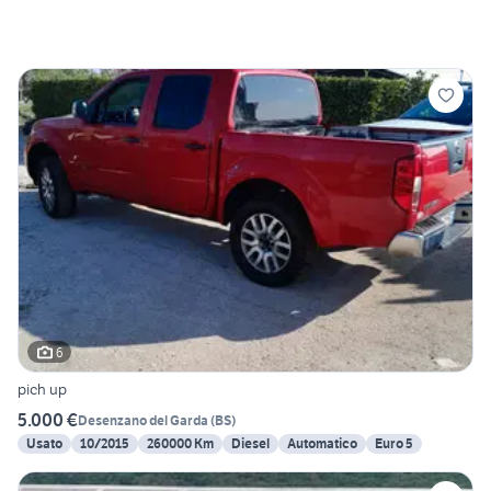
6
pich up
5.000 €
Desenzano del Garda
(
BS
)
Usato
10/2015
260000 Km
Diesel
Automatico
Euro 5