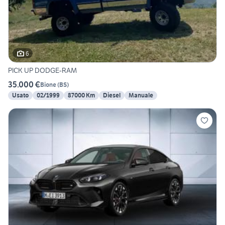
6
PICK UP DODGE-RAM
35.000 €
Bione
(
BS
)
Usato
02/1999
87000 Km
Diesel
Manuale