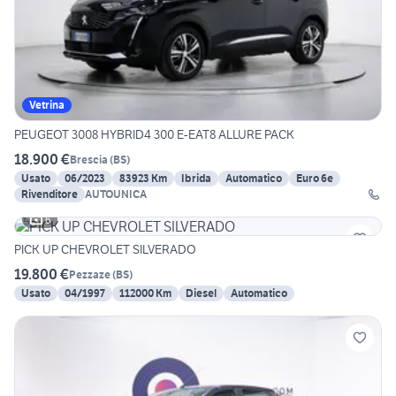
Vetrina
PEUGEOT 3008 HYBRID4 300 E-EAT8 ALLURE PACK
18.900 €
Brescia
(
BS
)
Usato
06/2023
83923 Km
Ibrida
Automatico
Euro 6e
Rivenditore
AUTOUNICA
6
PICK UP CHEVROLET SILVERADO
19.800 €
Pezzaze
(
BS
)
Usato
04/1997
112000 Km
Diesel
Automatico