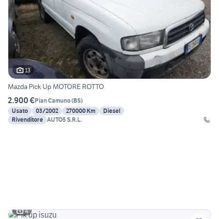
13
Mazda Pick Up MOTORE ROTTO
2.900 €
Pian Camuno
(
BS
)
Usato
03/2002
270000 Km
Diesel
Rivenditore
AUTO5 S.R.L.
4