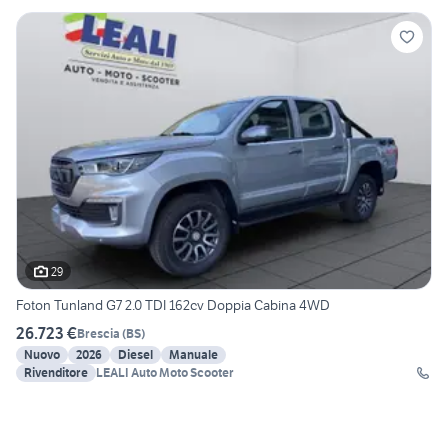
29
Foton Tunland G7 2.0 TDI 162cv Doppia Cabina 4WD
26.723 €
Brescia
(
BS
)
Nuovo
2026
Diesel
Manuale
Rivenditore
LEALI Auto Moto Scooter