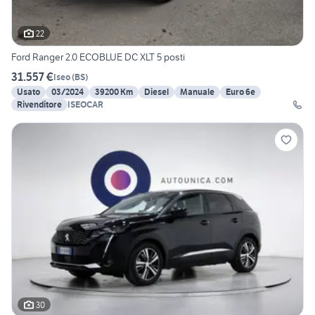
22
Ford Ranger 2.0 ECOBLUE DC XLT 5 posti
31.557 €
Iseo
(
BS
)
Usato
03/2024
39200 Km
Diesel
Manuale
Euro 6e
Rivenditore
ISEOCAR
30