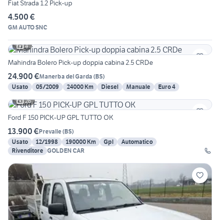
Fiat Strada 1.2 Pick-up
4.500 €
GM AUTO SNC
4
Mahindra Bolero Pick-up doppia cabina 2.5 CRDe
24.900 €
Manerba del Garda
(
BS
)
Usato
05/2009
24000 Km
Diesel
Manuale
Euro 4
26
Ford F 150 PICK-UP GPL TUTTO OK
13.900 €
Prevalle
(
BS
)
Usato
12/1998
190000 Km
Gpl
Automatico
Rivenditore
GOLDEN CAR