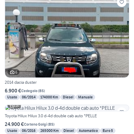
6
2014 dacia duster
6.900 €
Cedegolo
(
BS
)
Usato
06/2014
174000 Km
Diesel
Manuale
15
Toyota Hilux Hilux 3.0 d-4d double cab auto *PELLE
24.900 €
Corteno Golgi
(
BS
)
Usato
06/2016
265000 Km
Diesel
Automatico
Euro 5