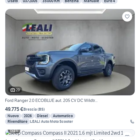
Usato
03/2005
35000 Km
Benzina
Manuale
Euro 4
29
Ford Ranger 2.0 ECOBLUE aut. 205 CV DC Wildtr...
49.775 €
Brescia
(
BS
)
Nuovo
2026
Diesel
Automatico
Rivenditore
LEALI Auto Moto Scooter
6