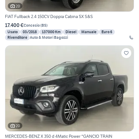
20
FIAT Fullback 2.4 150CV Doppia Cabina SX S&S
17.400 €
Concesio
(
BS
)
Usato
03/2018
137000 Km
Diesel
Manuale
Euro 6
Rivenditore
Auto & Motori Bagozzi
20
MERCEDES-BENZ X 350 d 4Matic Power *GANCIO TRAIN