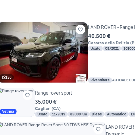
LAND ROVER - Range R
40.500 €
Casarsa della Delizia
(
P
Usato
08/2021
10100
20
Rivenditore
AUTOALEX DI
ELISABETH
Range rover sport
35.000 €
Cagliari
(
CA
)
Vetrina
Usato
11/2019
85000 Km
Diesel
Automatico
Eu
LAND ROVER R
Dynamic