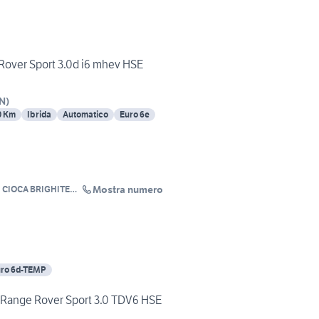
over Sport 3.0d i6 mhev HSE
N
)
0 Km
Ibrida
Automatico
Euro 6e
Mostra numero
 CIOCA BRIGHITE
ro 6d-TEMP
ange Rover Sport 3.0 TDV6 HSE