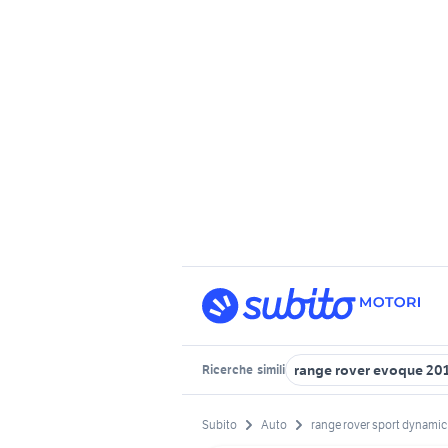
range rover evoque 20
Ricerche
simili
Subito
Auto
range rover sport dynamic