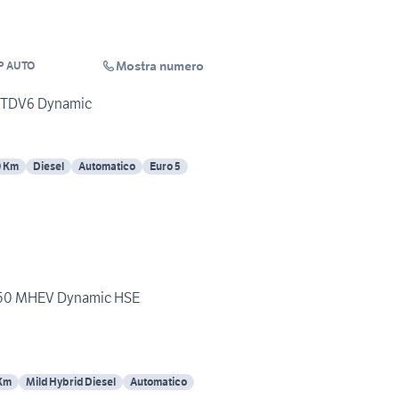
Mostra numero
P AUTO
Rover Sport 3.0 TDV6 Dynamic
0 Km
Diesel
Automatico
Euro 5
250 MHEV Dynamic HSE
Km
Mild Hybrid Diesel
Automatico