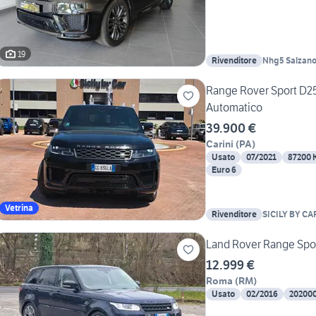
19
Rivenditore
Nhg5 Salzan
Range Rover Sport D
Automatico
39.900 €
Carini
(
PA
)
Usato
07/2021
87200 
Euro 6
Vetrina
Rivenditore
SICILY BY CA
Land Rover Range Spo
12.999 €
Roma
(
RM
)
Usato
02/2016
20200