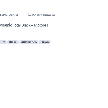
Mostra numero
R SPA - USATO
ynamic Total Black – Motore r
0 Km
Diesel
Automatico
Euro 6