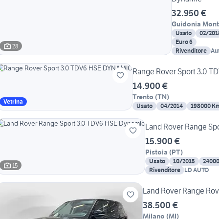
32.950 €
Guidonia Mont
Usato
02/201
Euro 6
28
Rivenditore
Au
Range Rover Sport 3.0 
14.900 €
Trento
(
TN
)
Vetrina
Usato
04/2014
198000 K
Land Rover Range Sp
15.900 €
Pistoia
(
PT
)
Usato
10/2015
2400
15
Rivenditore
LD AUTO
Land Rover Range Rove
38.500 €
Milano
(
MI
)