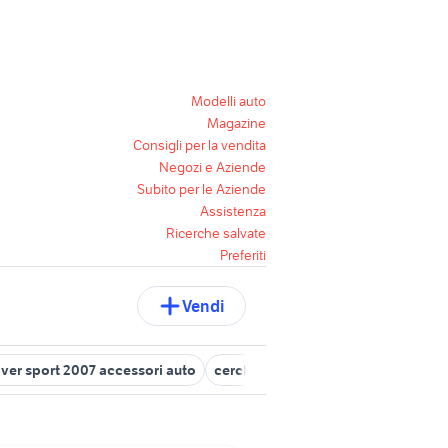
Modelli auto
Magazine
Consigli per la vendita
Negozi e Aziende
Subito per le Aziende
Assistenza
Ricerche salvate
Preferiti
Vendi
over sport 2007 accessori auto
cerchio range rover 20
land rover