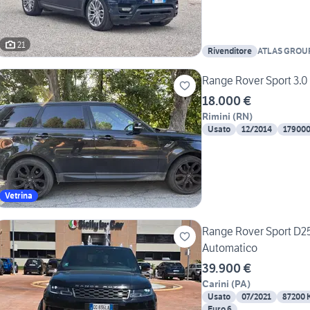
21
Rivenditore
ATLAS GROU
Range 
18.000 €
Rimini
(
RN
)
Usato
12/2014
17900
Vetrina
Range Rover Sport D
Automatico
39.900 €
Carini
(
PA
)
Usato
07/2021
87200 
Euro 6