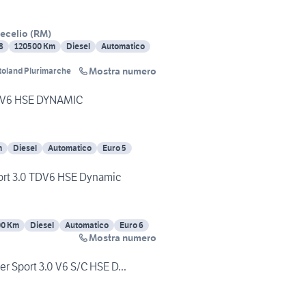
ecelio
(
RM
)
8
120500 Km
Diesel
Automatico
Mostra numero
toland Plurimarche
TDV6 HSE DYNAMIC
m
Diesel
Automatico
Euro 5
ort 3.0 TDV6 HSE Dynamic
00 Km
Diesel
Automatico
Euro 6
Mostra numero
r Sport 3.0 V6 S/C HSE D...