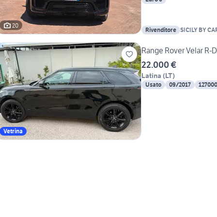
20
Rivenditore
SICILY BY CA
Range Rover Velar R-D
22.000 €
Latina
(
LT
)
Usato
09/2017
12700
Vetrina