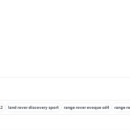
12
land rover discovery sport
range rover evoque sd4
range r