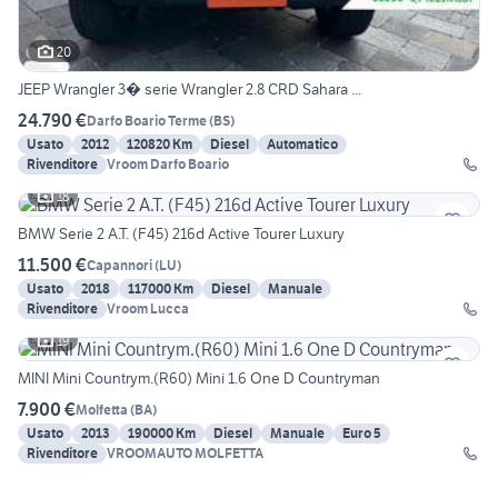
20
JEEP Wrangler 3� serie Wrangler 2.8 CRD Sahara ...
24.790 €
Darfo Boario Terme
(
BS
)
Usato
2012
120820 Km
Diesel
Automatico
Rivenditore
Vroom Darfo Boario
18
BMW Serie 2 A.T. (F45) 216d Active Tourer Luxury
11.500 €
Capannori
(
LU
)
Usato
2018
117000 Km
Diesel
Manuale
Rivenditore
Vroom Lucca
19
MINI Mini Countrym.(R60) Mini 1.6 One D Countryman
7.900 €
Molfetta
(
BA
)
Usato
2013
190000 Km
Diesel
Manuale
Euro 5
Rivenditore
VROOMAUTO MOLFETTA