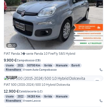
20
FIAT Panda 3� serie Panda 1.0 FireFly S&S Hybrid
9.900 €
Campobasso
(
CB
)
Usato
2021
50700 Km
Ibrida
Manuale
Euro 6
Rivenditore
Vroom Auto Campobasso
20
FIAT 500 (2015-2024) 500 1.0 Hybrid Dolcevita
12.900 €
Calolziocorte
(
LC
)
Usato
2022
36283 Km
Ibrida
Manuale
Rivenditore
Vroom Lecco