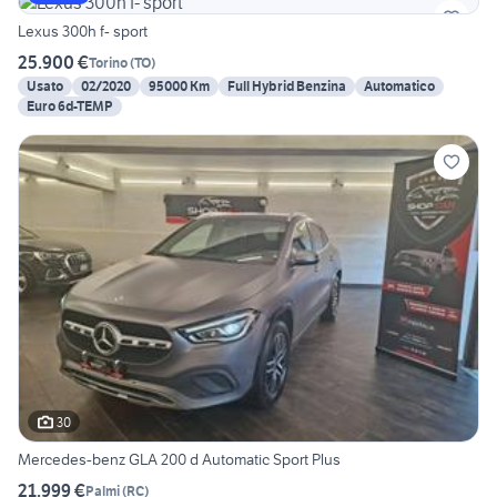
Lexus 300h f- sport
25.900 €
Torino
(
TO
)
Usato
02/2020
95000 Km
Full Hybrid Benzina
Automatico
Euro 6d-TEMP
30
Mercedes-benz GLA 200 d Automatic Sport Plus
21.999 €
Palmi
(
RC
)