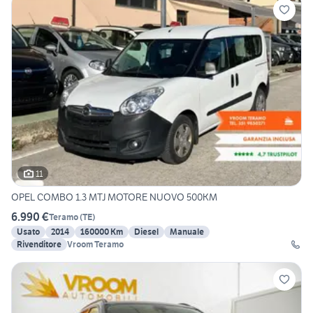
11
OPEL COMBO 1.3 MTJ MOTORE NUOVO 500KM
6.990 €
Teramo
(
TE
)
Usato
2014
160000 Km
Diesel
Manuale
Rivenditore
Vroom Teramo