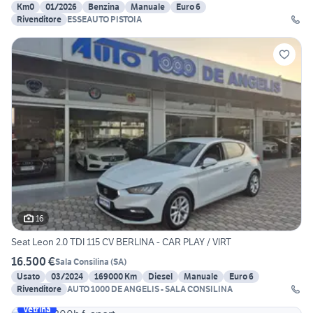
Km0
01/2026
Benzina
Manuale
Euro 6
Rivenditore
ESSEAUTO PISTOIA
16
Seat Leon 2.0 TDI 115 CV BERLINA - CAR PLAY / VIRT
16.500 €
Sala Consilina
(
SA
)
Usato
03/2024
169000 Km
Diesel
Manuale
Euro 6
Rivenditore
AUTO 1000 DE ANGELIS - SALA CONSILINA
Vetrina