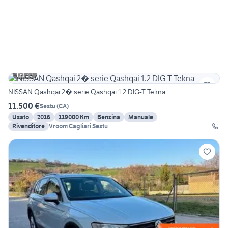
20
NISSAN Qashqai 2� serie Qashqai 1.2 DIG-T Tekna
11.500 €
Sestu
(
CA
)
Usato
2016
119000 Km
Benzina
Manuale
Rivenditore
Vroom Cagliari Sestu