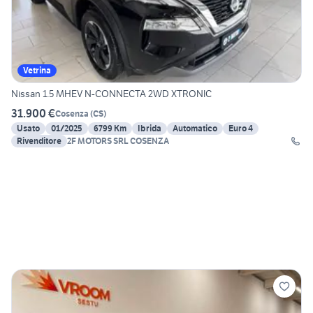
Vetrina
Nissan 1.5 MHEV N-CONNECTA 2WD XTRONIC
31.900 €
Cosenza
(
CS
)
Usato
01/2025
6799 Km
Ibrida
Automatico
Euro 4
Rivenditore
2F MOTORS SRL COSENZA