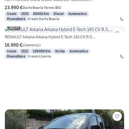
23.990 €
Darfo Boario Terme
(
BS
)
Usato
2020
89000 Km
Diesel
Automatico
Rivenditore
Vroom Darfo Boario
20
RENAULT Arkana Arkana Hybrid E-Tech 145 CV R.S....
16.990 €
Livorno
(
LI
)
Usato
2022
109000 Km
Ibrida
Automatico
Rivenditore
Vroom Livorno