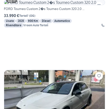
26
FORD Tourneo Custom 2�s Tourneo Custom 320 2.0 ...
33.990 €
Tortoli'
(
OG
)
Usato
2025
900 Km
Diesel
Automatico
Rivenditore
Vroom Auto Tortolì