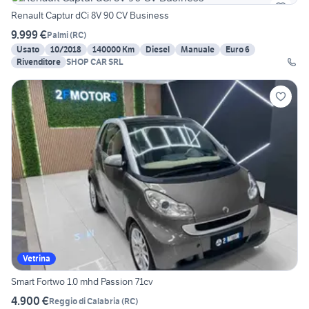
Renault Captur dCi 8V 90 CV Business
9.999 €
Palmi
(
RC
)
Usato
10/2018
140000 Km
Diesel
Manuale
Euro 6
Rivenditore
SHOP CAR SRL
Vetrina
Smart Fortwo 1.0 mhd Passion 71cv
4.900 €
Reggio di Calabria
(
RC
)