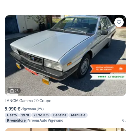
28
LANCIA Gamma 2.0 Coupe
5.990 €
Vigevano
(
PV
)
Usato
1970
72761 Km
Benzina
Manuale
Rivenditore
Vroom Auto Vigevano