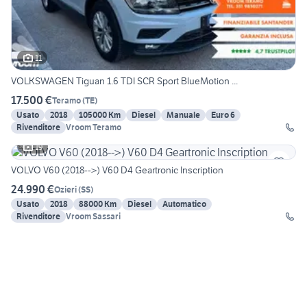
11
VOLKSWAGEN Tiguan 1.6 TDI SCR Sport BlueMotion ...
17.500 €
Teramo
(
TE
)
Usato
2018
105000 Km
Diesel
Manuale
Euro 6
Rivenditore
Vroom Teramo
19
VOLVO V60 (2018-->) V60 D4 Geartronic Inscription
24.990 €
Ozieri
(
SS
)
Usato
2018
88000 Km
Diesel
Automatico
Rivenditore
Vroom Sassari