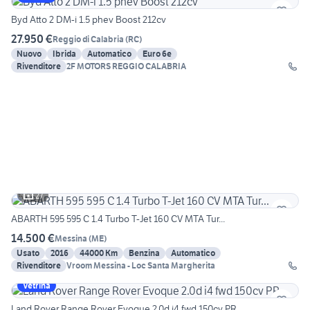
Byd Atto 2 DM-i 1.5 phev Boost 212cv
27.950 €
Reggio di Calabria
(
RC
)
Nuovo
Ibrida
Automatico
Euro 6e
Rivenditore
2F MOTORS REGGIO CALABRIA
27
ABARTH 595 595 C 1.4 Turbo T-Jet 160 CV MTA Tur...
14.500 €
Messina
(
ME
)
Usato
2016
44000 Km
Benzina
Automatico
Rivenditore
Vroom Messina - Loc Santa Margherita
Vetrina
Land Rover Range Rover Evoque 2.0d i4 fwd 150cv PR