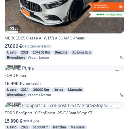
20
MERCEDES Classe A (W177) A 35 AMG 4Matic
27.000 €
Calolziocorte
(
LC
)
Usato
2021
104902 Km
Benzina
Automatico
Rivenditore
Vroom Lecco
20
FORD Puma
16.490 €
Livorno
(
LI
)
Usato
2024
39000 Km
Ibrida
Manuale
Rivenditore
Vroom Livorno
20
FORD EcoSport 1.0 EcoBoost 125 CV Start&Stop ST...
15.990 €
Ozieri
(
SS
)
Usato
2022
51000 Km
Benzina
Manuale