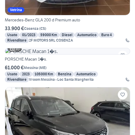
Vetrina
Mercedes-Benz GLA 200 d Premium auto
33.900 €
Cosenza
(
CS
)
Usato
01/2023
59000 Km
Diesel
Automatico
Euro 4
Rivenditore
2F MOTORS SRL COSENZA
30
PORSCHE Macan 1�s.
61.000 €
Messina
(
ME
)
Usato
2023
105000 Km
Benzina
Automatico
Rivenditore
Vroom Messina - Loc Santa Margherita