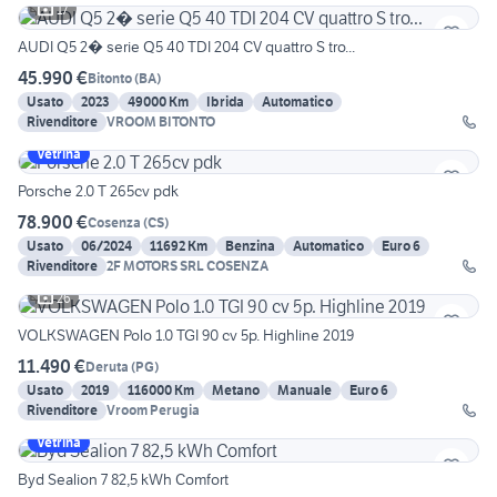
17
AUDI Q5 2� serie Q5 40 TDI 204 CV quattro S tro...
45.990 €
Bitonto
(
BA
)
Usato
2023
49000 Km
Ibrida
Automatico
Rivenditore
VROOM BITONTO
Vetrina
Porsche 2.0 T 265cv pdk
78.900 €
Cosenza
(
CS
)
Usato
06/2024
11692 Km
Benzina
Automatico
Euro 6
Rivenditore
2F MOTORS SRL COSENZA
26
VOLKSWAGEN Polo 1.0 TGI 90 cv 5p. Highline 2019
11.490 €
Deruta
(
PG
)
Usato
2019
116000 Km
Metano
Manuale
Euro 6
Rivenditore
Vroom Perugia
Vetrina
Byd Sealion 7 82,5 kWh Comfort