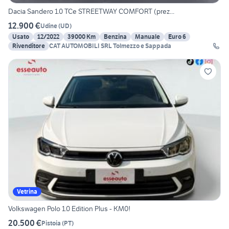
Dacia Sandero 1.0 TCe STREETWAY COMFORT (prez...
12.900 €
Udine
(
UD
)
Usato
12/2022
39000 Km
Benzina
Manuale
Euro 6
Rivenditore
CAT AUTOMOBILI SRL Tolmezzo e Sappada
Vetrina
Volkswagen Polo 1.0 Edition Plus - KM0!
20.500 €
Pistoia
(
PT
)