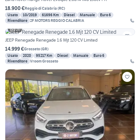
18.900 €
Reggio di Calabria
(
RC
)
Usato
10/2019
61696 Km
Diesel
Manuale
Euro 6
Rivenditore
2F MOTORS REGGIO CALABRIA
26
JEEP Renegade Renegade 1.6 Mjt 120 CV Limited
14.999 €
Grosseto
(
GR
)
Usato
2020
95217 Km
Diesel
Manuale
Euro 6
Rivenditore
Vroom Grosseto