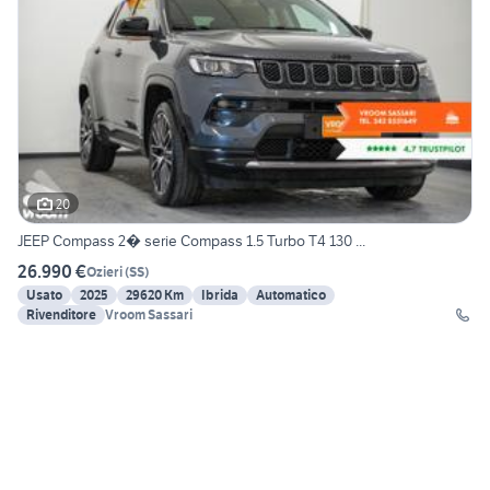
20
JEEP Compass 2� serie Compass 1.5 Turbo T4 130 ...
26.990 €
Ozieri
(
SS
)
Usato
2025
29620 Km
Ibrida
Automatico
Rivenditore
Vroom Sassari