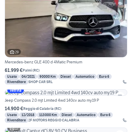
29
Mercedes-benz GLE 400 d 4Matic Premium
61.999 €
Palmi
(
RC
)
Usato
04/2021
90000 Km
Diesel
Automatico
Euro 6
Rivenditore
SHOP CAR SRL
Vetrina
Jeep Compass 2.0 mjt Limited 4wd 140cv auto my19 P
14.900 €
Reggio di Calabria
(
RC
)
Usato
12/2018
113000 Km
Diesel
Automatico
Euro 6
Rivenditore
2F MOTORS REGGIO CALABRIA
17