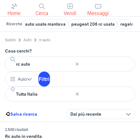
Home
Cerca
Vendi
Messaggi
auto usate mantova
peugeot 206 rc usata
regalo a
Ricerche
Subito
Auto
rc auto
Cosa cerchi?
Filtri
Auto
Salva ricerca
Dal più recente
2.500 risultati
Rc auto in vendita