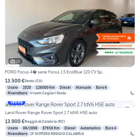
20
FORD Focus 4� serie Focus 1.5 EcoBlue 120 CV 5p...
13.500 €
Sestu
(
CA
)
Usato
2020
126000 Km
Diesel
Manuale
Euro 6
Rivenditore
Vroom Cagliari Sestu
Vetrina
Land Rover Range Rover Sport 2.7 tdV6 HSE auto
13.900 €
Reggio di Calabria
(
RC
)
Usato
06/2008
87938 Km
Diesel
Automatico
Euro 4
Rivenditore
2F MOTORS REGGIO CALABRIA