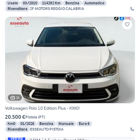
Usato
03/2010
114292 Km
Benzina
Automatico
Rivenditore
2F MOTORS REGGIO CALABRIA
16
Volkswagen Polo 1.0 Edition Plus - KM0!
20.500 €
Pistoia
(
PT
)
Km0
01/2026
Benzina
Manuale
Euro 6
Rivenditore
ESSEAUTO PISTOIA
Vetrina