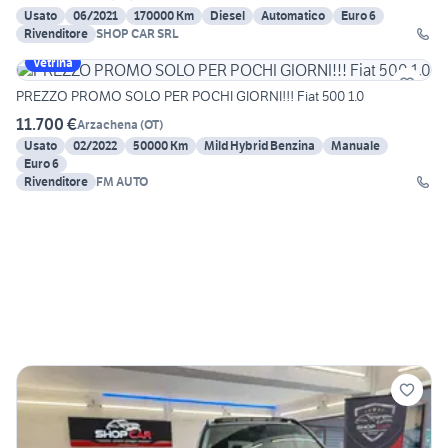
Usato
06/2021
170000 Km
Diesel
Automatico
Euro 6
Rivenditore
SHOP CAR SRL
Vetrina
PREZZO PROMO SOLO PER POCHI GIORNI!!! Fiat 500 1.0
11.700 €
Arzachena
(
OT
)
Usato
02/2022
50000 Km
Mild Hybrid Benzina
Manuale
Euro 6
Rivenditore
FM AUTO