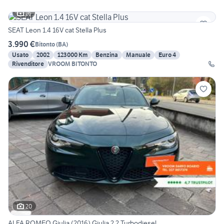
16
SEAT Leon 1.4 16V cat Stella Plus
3.990 €
Bitonto
(
BA
)
Usato
2002
123000 Km
Benzina
Manuale
Euro 4
Rivenditore
VROOM BITONTO
20
ALFA ROMEO Giulia (2016) Giulia 2.2 Turbodiesel...