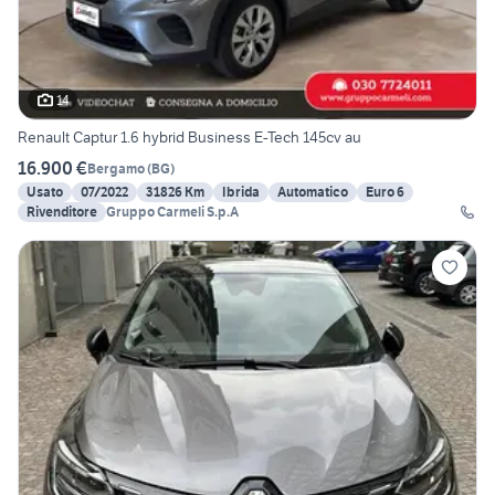
14
Renault Captur 1.6 hybrid Business E-Tech 145cv au
16.900 €
Bergamo
(
BG
)
Usato
07/2022
31826 Km
Ibrida
Automatico
Euro 6
Rivenditore
Gruppo Carmeli S.p.A