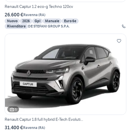
Renault Captur 1.2 eco-g Techno 120cv
26.600 €
Ravenna
(
RA
)
Nuovo
2026
Gpl
Manuale
Euro 6e
Rivenditore
DE STEFANI GROUP S.P.A.
5
Renault Captur 1.8 full hybrid E-Tech Evoluti...
31.400 €
Ravenna
(
RA
)