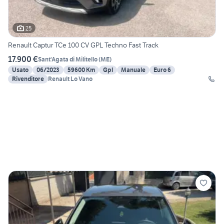
25
Renault Captur TCe 100 CV GPL Techno Fast Track
17.900 €
Sant'Agata di Militello
(
ME
)
Usato
06/2023
59600 Km
Gpl
Manuale
Euro 6
Rivenditore
Renault Lo Vano