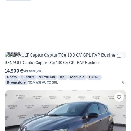
16
RENAULT Captur Captur TCe 100 CV GPL FAP Busines
14.900 €
Verona
(
VR
)
Usato
05/2021
90790 Km
Gpl
Manuale
Euro 6
Rivenditore
TOMASI AUTO SRL