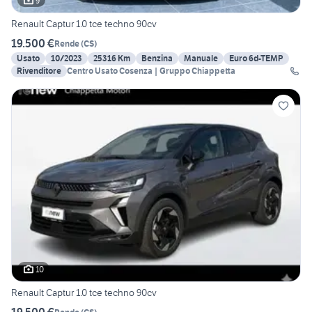
9
Renault Captur 1.0 tce techno 90cv
19.500 €
Rende
(
CS
)
Usato
10/2023
25316 Km
Benzina
Manuale
Euro 6d-TEMP
Rivenditore
Centro Usato Cosenza | Gruppo Chiappetta
10
Renault Captur 1.0 tce techno 90cv