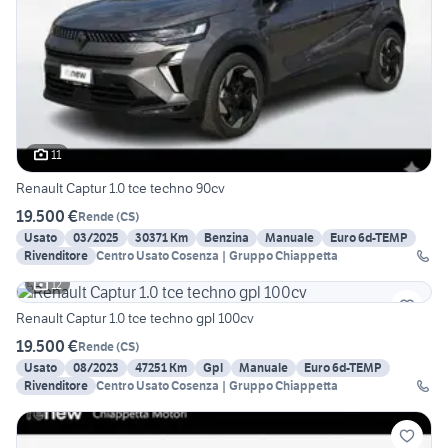
11
Renault Captur 1.0 tce techno 90cv
19.500 €
Rende
(
CS
)
Usato
03/2025
30371 Km
Benzina
Manuale
Euro 6d-TEMP
Rivenditore
Centro Usato Cosenza | Gruppo Chiappetta
12
Renault Captur 1.0 tce techno gpl 100cv
19.500 €
Rende
(
CS
)
Usato
08/2023
47251 Km
Gpl
Manuale
Euro 6d-TEMP
Rivenditore
Centro Usato Cosenza | Gruppo Chiappetta