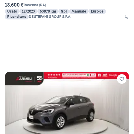
18.600 €
Ravenna
(
RA
)
Usato
12/2023
63978 Km
Gpl
Manuale
Euro 6e
Rivenditore
DE STEFANI GROUP S.P.A.