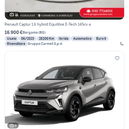
19
Renault Captur 1.6 hybrid Equilibre E-Tech 145cv a
16.900 €
Bergamo
(
BG
)
Usato
06/2023
28200 Km
Ibrida
Automatico
Euro 6
Rivenditore
Gruppo Carmeli S.p.A
8