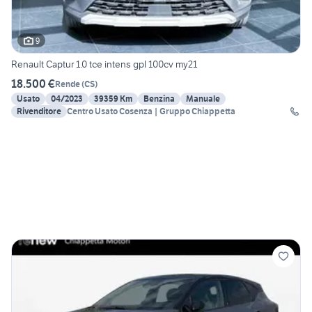
9
Renault Captur 1.0 tce intens gpl 100cv my21
18.500 €
Rende
(
CS
)
Usato
04/2023
39359 Km
Benzina
Manuale
Rivenditore
Centro Usato Cosenza | Gruppo Chiappetta