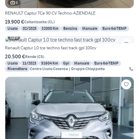
6
RENAULT Captur TCe 90 CV Techno-AZIENDALE
19.900 €
Caltanissetta
(
CL
)
Usato
02/2025
32000 Km
Benzina
Manuale
Euro 6d-TEMP
9
Renault Captur 1.0 tce techno fast track gpl 100cv
20.500 €
Rende
(
CS
)
Usato
11/2023
51604 Km
Gpl
Manuale
Euro 6d-TEMP
Rivenditore
Centro Usato Cosenza | Gruppo Chiappetta