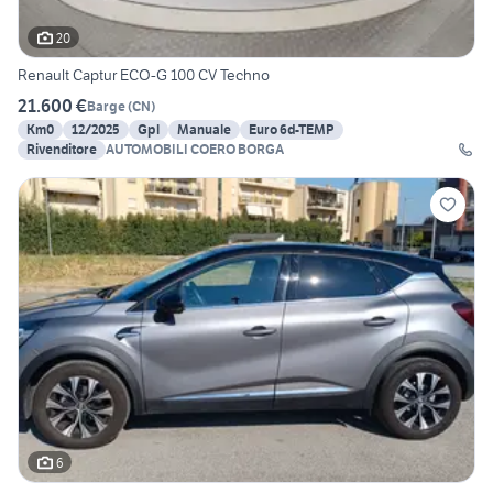
20
Renault Captur ECO-G 100 CV Techno
21.600 €
Barge
(
CN
)
Km0
12/2025
Gpl
Manuale
Euro 6d-TEMP
Rivenditore
AUTOMOBILI COERO BORGA
6