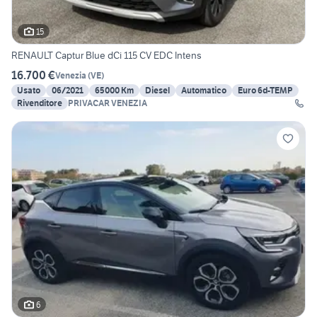
15
RENAULT Captur Blue dCi 115 CV EDC Intens
16.700 €
Venezia
(
VE
)
Usato
06/2021
65000 Km
Diesel
Automatico
Euro 6d-TEMP
Rivenditore
PRIVACAR VENEZIA
6