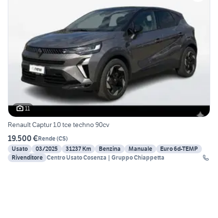
11
Renault Captur 1.0 tce techno 90cv
19.500 €
Rende
(
CS
)
Usato
03/2025
31237 Km
Benzina
Manuale
Euro 6d-TEMP
Rivenditore
Centro Usato Cosenza | Gruppo Chiappetta