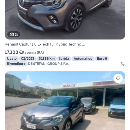
15
Renault Captur 1.6 E-Tech full hybrid Techno ...
17.300 €
Ravenna
(
RA
)
Usato
02/2023
31586 Km
Ibrida
Automatico
Euro 6
Rivenditore
DE STEFANI GROUP S.P.A.