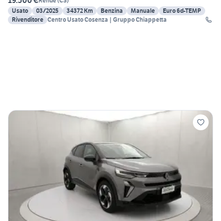
19.500 €
Rende
(
CS
)
Usato
03/2025
34372 Km
Benzina
Manuale
Euro 6d-TEMP
Rivenditore
Centro Usato Cosenza | Gruppo Chiappetta