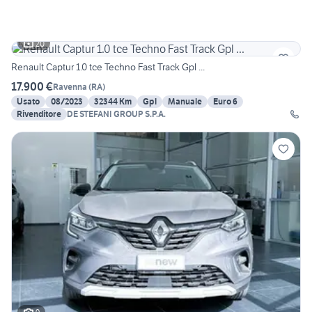
20
Renault Captur 1.0 tce Techno Fast Track Gpl ...
17.900 €
Ravenna
(
RA
)
Usato
08/2023
32344 Km
Gpl
Manuale
Euro 6
Rivenditore
DE STEFANI GROUP S.P.A.