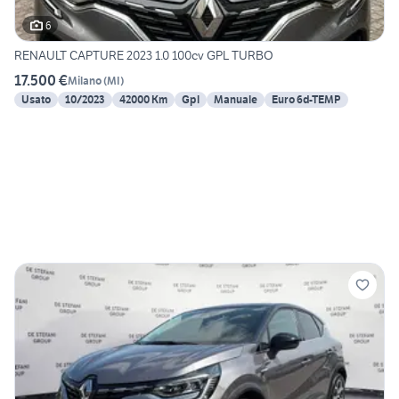
6
RENAULT CAPTURE 2023 1.0 100cv GPL TURBO
17.500 €
Milano
(
MI
)
Usato
10/2023
42000 Km
Gpl
Manuale
Euro 6d-TEMP