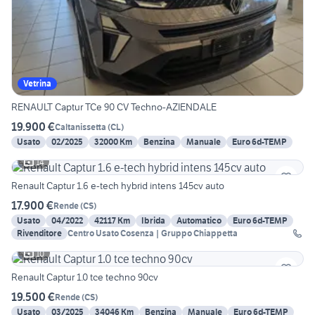
Vetrina
RENAULT Captur TCe 90 CV Techno-AZIENDALE
19.900 €
Caltanissetta
(
CL
)
Usato
02/2025
32000 Km
Benzina
Manuale
Euro 6d-TEMP
14
Renault Captur 1.6 e-tech hybrid intens 145cv auto
17.900 €
Rende
(
CS
)
Usato
04/2022
42117 Km
Ibrida
Automatico
Euro 6d-TEMP
Rivenditore
Centro Usato Cosenza | Gruppo Chiappetta
10
Renault Captur 1.0 tce techno 90cv
19.500 €
Rende
(
CS
)
Usato
03/2025
34046 Km
Benzina
Manuale
Euro 6d-TEMP