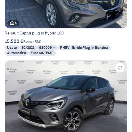
6
Renault Captur plug in hybrid 160
15.500 €
Roma
(
RM
)
Usato
10/2021
98000 Km
PHEV - Ibrido Plug-in Benzina
Automatico
Euro 6d-TEMP