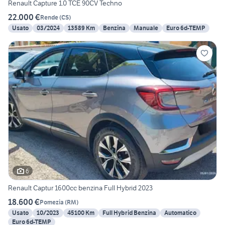
Renault Capture 1.0 TCE 90CV Techno
22.000 €
Rende
(
CS
)
Usato
03/2024
13589 Km
Benzina
Manuale
Euro 6d-TEMP
6
Renault Captur 1600cc benzina Full Hybrid 2023
18.600 €
Pomezia
(
RM
)
Usato
10/2023
45100 Km
Full Hybrid Benzina
Automatico
Euro 6d-TEMP