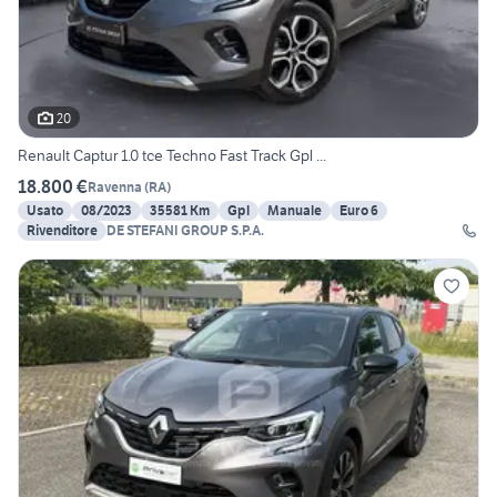
20
Renault Captur 1.0 tce Techno Fast Track Gpl ...
18.800 €
Ravenna
(
RA
)
Usato
08/2023
35581 Km
Gpl
Manuale
Euro 6
Rivenditore
DE STEFANI GROUP S.P.A.