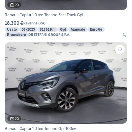
20
Renault Captur 1.0 tce Techno Fast Track Gpl ...
18.300 €
Ravenna
(
RA
)
Usato
06/2023
51561 Km
Gpl
Manuale
Euro 6e
Rivenditore
DE STEFANI GROUP S.P.A.
20
Renault Captur 1.0 tce Techno Gpl 100cv