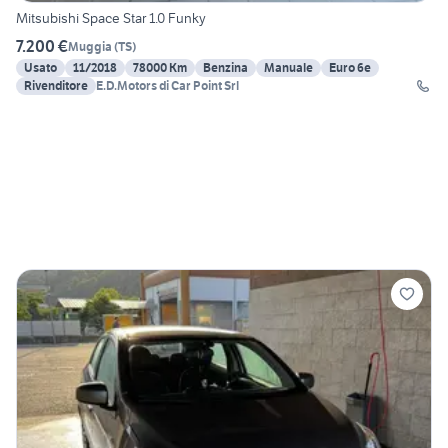
Mitsubishi Space Star 1.0 Funky
7.200 €
Muggia
(
TS
)
Usato
11/2018
78000 Km
Benzina
Manuale
Euro 6e
Rivenditore
E.D.Motors di Car Point Srl