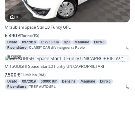
30
Mitsubishi Space Star 1.0 Funky GPL
6.490 €
Torino
(
TO
)
Usato
09/2018
137935 Km
Gpl
Manuale
Euro 6
Rivenditore
CLASSY CAR di Vinciguerra Paolo
15
MITSUBISHI Space Star 1.0 Funky UNICAPROPRIETARI
7.500 €
Fiumicino
(
RM
)
Usato
09/2019
30000 Km
Benzina
Manuale
Euro 6
Rivenditore
TRE F AUTO SRL