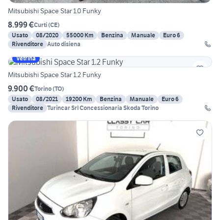
Mitsubishi Space Star 1.0 Funky
8.999 €
Curti
(
CE
)
Usato
08/2020
55000 Km
Benzina
Manuale
Euro 6
Rivenditore
Auto disiena
Vetrina
Mitsubishi Space Star 1.2 Funky
9.900 €
Torino
(
TO
)
Usato
08/2021
19200 Km
Benzina
Manuale
Euro 6
Rivenditore
Turincar Srl Concessionaria Skoda Torino