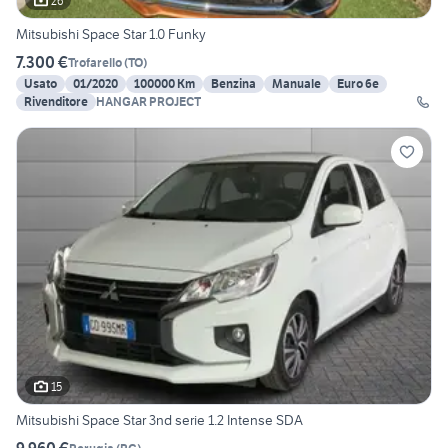
26
Mitsubishi Space Star 1.0 Funky
7.300 €
Trofarello
(
TO
)
Usato
01/2020
100000 Km
Benzina
Manuale
Euro 6e
Rivenditore
HANGAR PROJECT
15
Mitsubishi Space Star 3nd serie 1.2 Intense SDA