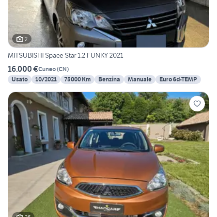
2
MITSUBISHI Space Star 1.2 FUNKY 2021
16.000 €
Cuneo
(
CN
)
Usato
10/2021
75000 Km
Benzina
Manuale
Euro 6d-TEMP