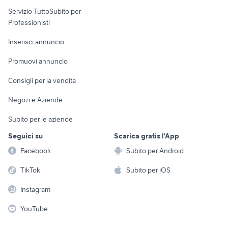
elettronica
per la casa e la
sports e hobby
Servizio TuttoSubito per
persona
Informatica
Animali
Professionisti
Arredamento e
Console e
Accessori per
Casalinghi
Inserisci annuncio
Videogiochi
animali
Elettrodomestici
Promuovi annuncio
Audio/Video
Musica e Film
Giardino e Fai da te
Consigli per la vendita
Fotografia
Libri e Riviste
Abbigliamento e
Negozi e Aziende
Telefonia
Strumenti Musicali
Accessori
Subito per le aziende
Sports
Tutto per i bambini
Seguici su
Scarica gratis l'App
Biciclette
Facebook
Subito per Android
Collezionismo
TikTok
Subito per iOS
Instagram
YouTube