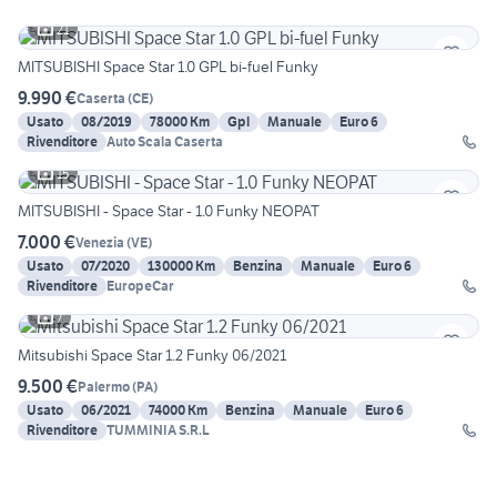
21
MITSUBISHI Space Star 1.0 GPL bi-fuel Funky
9.990 €
Caserta
(
CE
)
Usato
08/2019
78000 Km
Gpl
Manuale
Euro 6
Rivenditore
Auto Scala Caserta
15
MITSUBISHI - Space Star - 1.0 Funky NEOPAT
7.000 €
Venezia
(
VE
)
Usato
07/2020
130000 Km
Benzina
Manuale
Euro 6
Rivenditore
EuropeCar
7
Mitsubishi Space Star 1.2 Funky 06/2021
9.500 €
Palermo
(
PA
)
Usato
06/2021
74000 Km
Benzina
Manuale
Euro 6
Rivenditore
TUMMINIA S.R.L