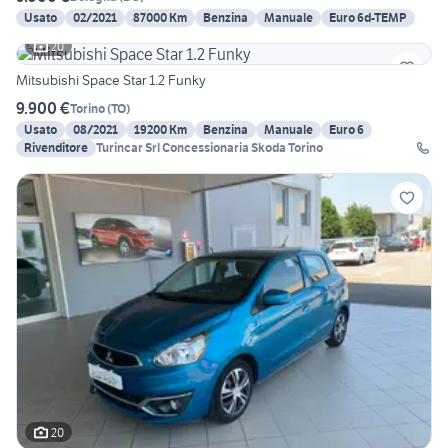
Usato
02/2021
87000 Km
Benzina
Manuale
Euro 6d-TEMP
20
Mitsubishi Space Star 1.2 Funky
9.900 €
Torino
(
TO
)
Usato
08/2021
19200 Km
Benzina
Manuale
Euro 6
Rivenditore
Turincar Srl Concessionaria Skoda Torino
20