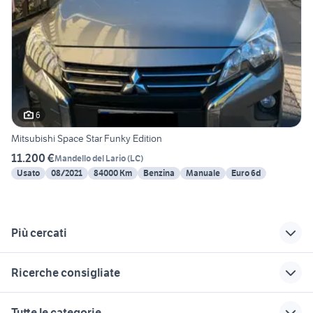
6
Mitsubishi Space Star Funky Edition
11.200 €
Mandello del Lario
(
LC
)
Usato
08/2021
84000 Km
Benzina
Manuale
Euro 6d
Più cercati
Correlati
Richerche simili
Suggerimenti
Ricerche consigliate
mitsubishi space
alfa 90
opel insignia opc
star 2002
smart 800 cdi accessori auto
trombe bitonali
toyota corolla
panda auto Lucca
Tutte le categorie