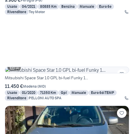
9.960 €
Perugia
(
PG
)
Usato
04/2021
80885 Km
Benzina
Manuale
Euro 6e
Rivenditore
Toy Motor
14
Mitsubishi Space Star 1.0 GPL bi-fuel Funky 1...
11.450 €
Modena
(
MO
)
Usato
01/2020
71350 Km
Gpl
Manuale
Euro 6d-TEMP
Rivenditore
PELLONI AUTO SPA