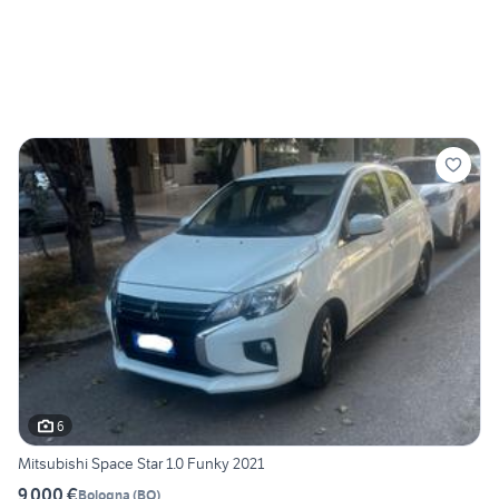
6
Mitsubishi Space Star 1.0 Funky 2021
9.000 €
Bologna
(
BO
)