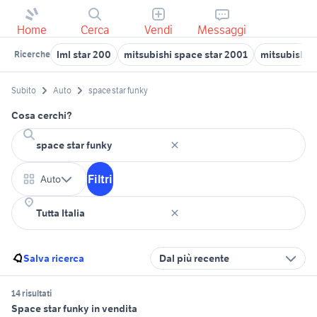
Home
Cerca
Vendi
Messaggi
lml star 200
mitsubishi space star 2001
mitsubishi 
Ricerche
Subito
Auto
space star funky
Cosa cerchi?
Filtri
Auto
Salva ricerca
Dal più recente
14 risultati
Space star funky in vendita