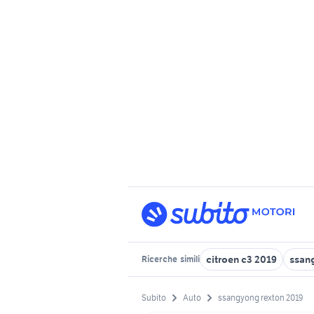
citroen c3 2019
ssan
Ricerche
simili
Subito
Auto
ssangyong rexton 2019