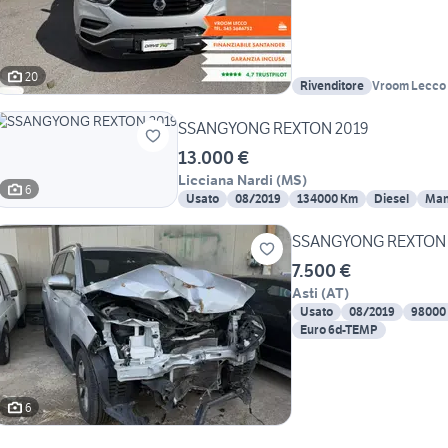
20
Rivenditore
Vroom Lecco
SSANGYONG REXTON 2019
13.000 €
Licciana Nardi
(
MS
)
6
Usato
08/2019
134000 Km
Diesel
Man
SSANGYONG REXTON
7.500 €
Asti
(
AT
)
Usato
08/2019
98000
Euro 6d-TEMP
6