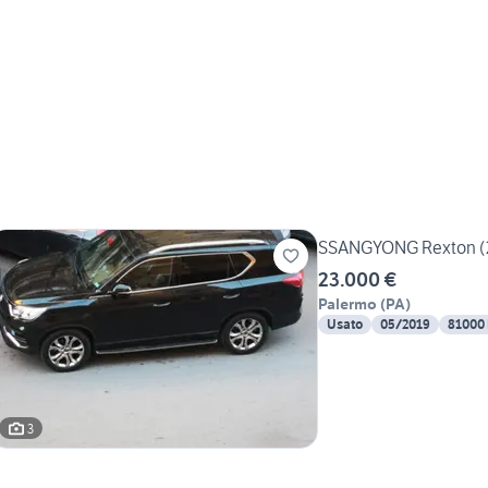
SSANGYONG Rexton (2
23.000 €
Palermo
(
PA
)
Usato
05/2019
81000
3