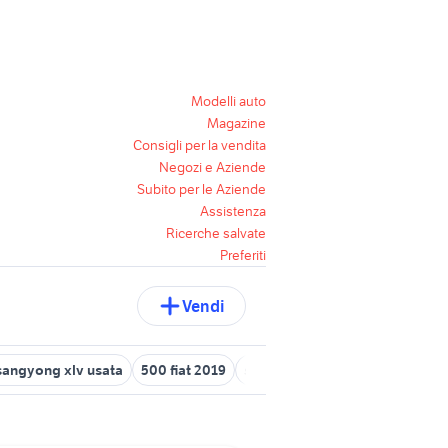
Modelli auto
Magazine
Consigli per la vendita
Negozi e Aziende
Subito per le Aziende
Assistenza
Ricerche salvate
Preferiti
Vendi
sangyong xlv usata
500 fiat 2019
seat ibiza 2019 auto
tiguan 