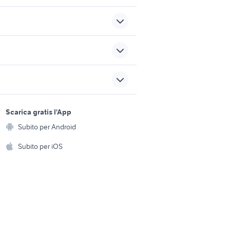
smart usata cagliari
auto usate barrafranca
sports e hobby
Veneto
fiat bernalda
a
Scarica gratis l'App
Animali
Subito per Android
nissan vitara auto
ento e
Accessori per animali
hi
Subito per iOS
Musica e Film
omestici
Libri e Riviste
e Fai da te
Strumenti Musicali
amento e
ri
Sports
 i bambini