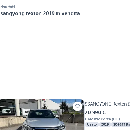
 risultati
sangyong rexton 2019 in vendita
SSANGYONG Rexton (20
20.990 €
Calolziocorte
(
LC
)
Usato
2019
104659 K