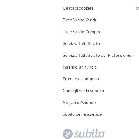
Veicoli commerciali
Case vacanza
Gestisci cookies
M
Uffici e Locali
TuttoSubito Vendi
commerciali
TuttoSubito Compra
Servizio TuttoSubito
Servizio TuttoSubito per Professionisti
Inserisci annuncio
Promuovi annuncio
Consigli per la vendita
Negozi e Aziende
Subito per le aziende