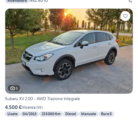
Rivenditore
NAZ AUTO
6
Subaru XV 2.0D - AWD Trazione Integrale
4.500 €
Vicenza
(
VI
)
Usato
04/2013
233000 Km
Diesel
Manuale
Euro 5