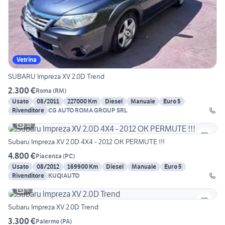
Vetrina
SUBARU Impreza XV 2.0D Trend
2.300 €
Roma
(
RM
)
Usato
08/2011
227000 Km
Diesel
Manuale
Euro 5
Rivenditore
CG AUTO ROMA GROUP SRL
18
Subaru Impreza XV 2.0D 4X4 - 2012 OK PERMUTE !!!
4.800 €
Piacenza
(
PC
)
Usato
08/2012
169900 Km
Diesel
Manuale
Euro 5
Rivenditore
KUQIAUTO
5
Subaru Impreza XV 2.0D Trend
3.300 €
Palermo
(
PA
)