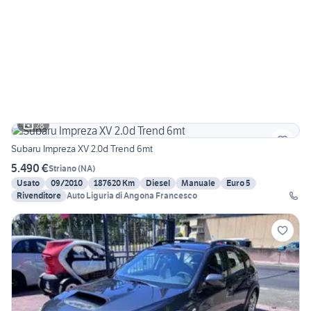
28
Subaru Impreza XV 2.0d Trend 6mt
5.490 €
Striano
(
NA
)
Usato
09/2010
187620 Km
Diesel
Manuale
Euro 5
Rivenditore
Auto Liguria di Angona Francesco