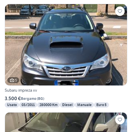
5
Subaru impreza xv
3.500 €
Bergamo
(
BG
)
Usato
03/2011
280000 Km
Diesel
Manuale
Euro 5