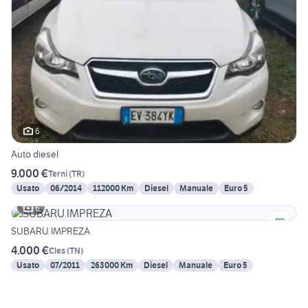
6
Auto diesel
9.000 €
Terni
(
TR
)
Usato
06/2014
112000 Km
Diesel
Manuale
Euro 5
6
SUBARU IMPREZA
4.000 €
Cles
(
TN
)
Usato
07/2011
263000 Km
Diesel
Manuale
Euro 5