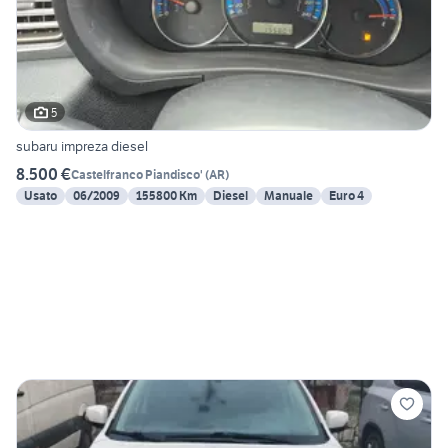
5
subaru impreza diesel
8.500 €
Castelfranco Piandisco'
(
AR
)
Usato
06/2009
155800 Km
Diesel
Manuale
Euro 4