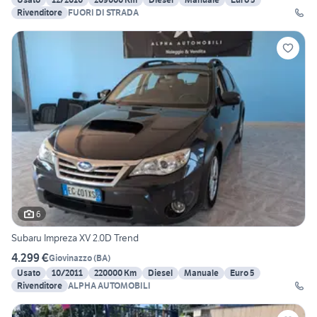
Rivenditore
FUORI DI STRADA
6
Subaru Impreza XV 2.0D Trend
4.299 €
Giovinazzo
(
BA
)
Usato
10/2011
220000 Km
Diesel
Manuale
Euro 5
Rivenditore
ALPHA AUTOMOBILI