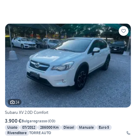
24
Subaru XV 2.0D Comfort
3.900 €
Bulgarograsso
(
CO
)
Usato
07/2012
286000 Km
Diesel
Manuale
Euro 5
Rivenditore
TORRE AUTO