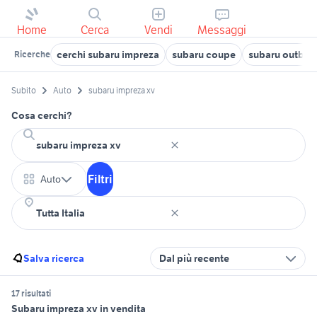
Home
Cerca
Vendi
Messaggi
cerchi subaru impreza
subaru coupe
subaru outbac
Ricerche
Subito
Auto
subaru impreza xv
Cosa cerchi?
Filtri
Auto
Salva ricerca
Dal più recente
17 risultati
Subaru impreza xv in vendita