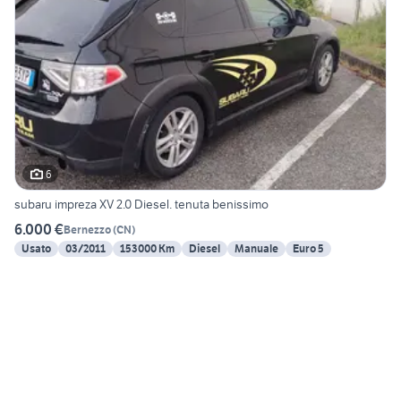
6
subaru impreza XV 2.0 Diesel. tenuta benissimo
6.000 €
Bernezzo
(
CN
)
Usato
03/2011
153000 Km
Diesel
Manuale
Euro 5