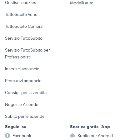
Gestisci cookies
Modelli auto
Case vacanza
TuttoSubito Vendi
Uffici e Locali
TuttoSubito Compra
commerciali
Servizio TuttoSubito
elettronica
per la casa e la
sports e hobby
Servizio TuttoSubito per
persona
Informatica
Animali
Professionisti
Arredamento e
Console e
Accessori per
Casalinghi
Inserisci annuncio
Videogiochi
animali
Elettrodomestici
Promuovi annuncio
Audio/Video
Musica e Film
Giardino e Fai da te
Consigli per la vendita
Fotografia
Libri e Riviste
Abbigliamento e
Negozi e Aziende
Telefonia
Strumenti Musicali
Accessori
Subito per le aziende
Sports
Tutto per i bambini
Seguici su
Scarica gratis l'App
Biciclette
Facebook
Subito per Android