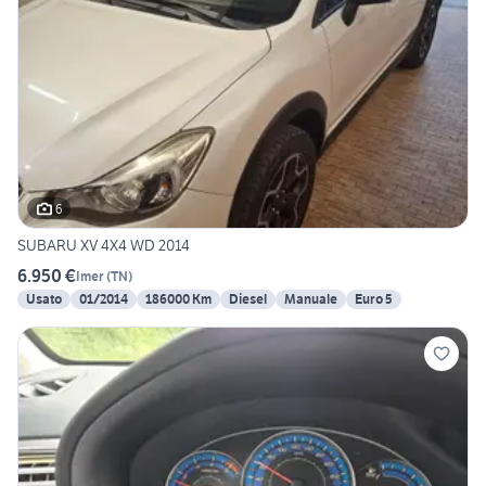
6
SUBARU XV 4X4 WD 2014
6.950 €
Imer
(
TN
)
Usato
01/2014
186000 Km
Diesel
Manuale
Euro 5