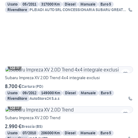
Usato
05/2011
317000 Km
Diesel
Manuale
Euro 5
Rivenditore
PLEIADI AUTO SRL CONCESSIONARIA SUBARU GREAT
WALL
16
Subaru Impreza XV 2.0D Trend 4x4 integrale exclusi
8.700 €
Cartura
(
PD
)
Usato
09/2012
149000 Km
Diesel
Manuale
Euro 5
Rivenditore
AutoStore24 S.a.s
13
Subaru Impreza XV 2.0D Trend
2.990 €
Brescia
(
BS
)
Usato
07/2010
206000 Km
Diesel
Manuale
Euro 5