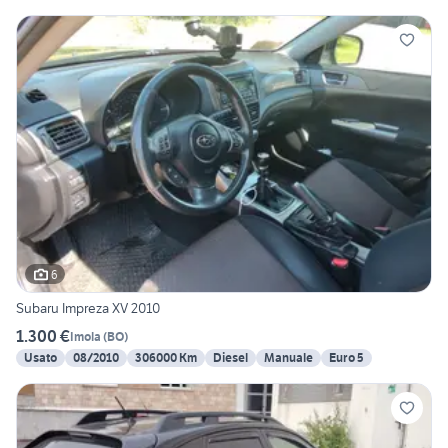
6
Subaru Impreza XV 2010
1.300 €
Imola
(
BO
)
Usato
08/2010
306000 Km
Diesel
Manuale
Euro 5