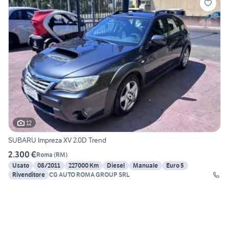
12
SUBARU Impreza XV 2.0D Trend
2.300 €
Roma
(
RM
)
Usato
08/2011
227000 Km
Diesel
Manuale
Euro 5
Rivenditore
CG AUTO ROMA GROUP SRL