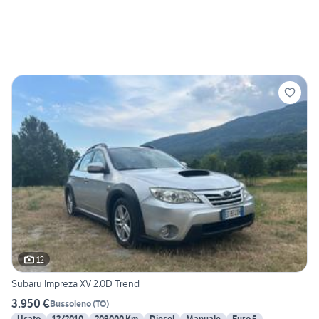
12
Subaru Impreza XV 2.0D Trend
3.950 €
Bussoleno
(
TO
)
Usato
12/2010
209000 Km
Diesel
Manuale
Euro 5