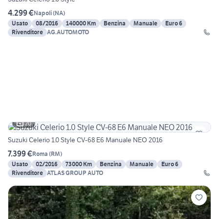
4.299 €
Napoli
(
NA
)
Usato
08/2016
140000 Km
Benzina
Manuale
Euro 6
Rivenditore
AG.AUTOMOTO
20
Suzuki Celerio 1.0 Style CV-68 E6 Manuale NEO 2016
7.399 €
Roma
(
RM
)
Usato
02/2016
73000 Km
Benzina
Manuale
Euro 6
Rivenditore
ATLAS GROUP AUTO