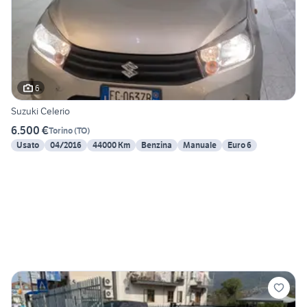
6
Suzuki Celerio
6.500 €
Torino
(
TO
)
Usato
04/2016
44000 Km
Benzina
Manuale
Euro 6