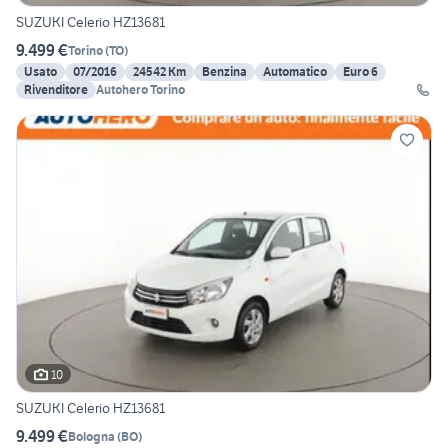
SUZUKI Celerio HZ13681
9.499 €
Torino
(
TO
)
Usato
07/2016
24542 Km
Benzina
Automatico
Euro 6
Rivenditore
Autohero Torino
10
SUZUKI Celerio HZ13681
9.499 €
Bologna
(
BO
)