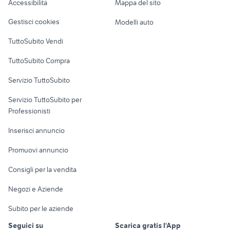
Accessibilità
Mappa del sito
Loft, mansarde e
Veicoli commerciali
altro
Gestisci cookies
Modelli auto
Case vacanza
TuttoSubito Vendi
Uffici e Locali
TuttoSubito Compra
commerciali
Servizio TuttoSubito
elettronica
per la casa e la
sports e hobby
Servizio TuttoSubito per
persona
Informatica
Animali
Professionisti
Arredamento e
Console e
Accessori per
Casalinghi
Inserisci annuncio
Videogiochi
animali
Elettrodomestici
Promuovi annuncio
Audio/Video
Musica e Film
Giardino e Fai da te
Consigli per la vendita
Fotografia
Libri e Riviste
Abbigliamento e
Negozi e Aziende
Telefonia
Strumenti Musicali
Accessori
Subito per le aziende
Sports
Tutto per i bambini
Seguici su
Scarica gratis l'App