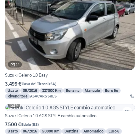
14
Suzuki Celerio 1.0 Easy
3.499 €
Cava de' Tirreni
(
SA
)
Usato
05/2016
227000 Km
Benzina
Manuale
Euro 6e
Rivenditore
ASACARS SRLS
6
Suzuki Celerio 1.0 AGS STYLE cambio automatico
7.500 €
Edolo
(
BS
)
Usato
06/2016
50000 Km
Benzina
Automatico
Euro 6