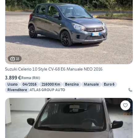
18
Suzuki Celerio 1.0 Style CV-68 E6 Manuale NEO 2016
3.899 €
Roma
(
RM
)
Usato
04/2016
216000 Km
Benzina
Manuale
Euro 6
Rivenditore
ATLAS GROUP AUTO