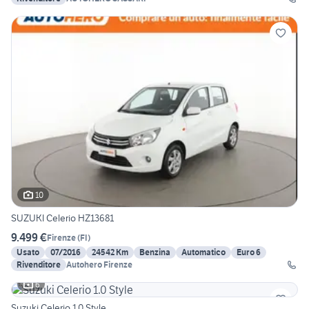
10
SUZUKI Celerio HZ13681
9.499 €
Firenze
(
FI
)
Usato
07/2016
24542 Km
Benzina
Automatico
Euro 6
Rivenditore
Autohero Firenze
6
Suzuki Celerio 1.0 Style