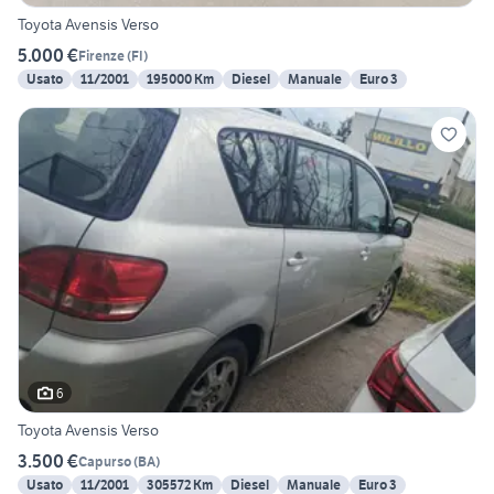
Toyota Avensis Verso
5.000 €
Firenze
(
FI
)
Usato
11/2001
195000 Km
Diesel
Manuale
Euro 3
6
Toyota Avensis Verso
3.500 €
Capurso
(
BA
)
Usato
11/2001
305572 Km
Diesel
Manuale
Euro 3