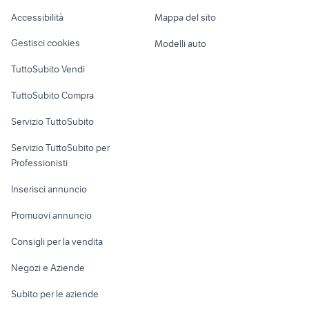
xr 600
veicoli commerciali usati sicilia
Caravan e Camper
Accessibilità
Mappa del sito
Loft, mansarde e
Veicoli commerciali
altro
Gestisci cookies
Modelli auto
Case vacanza
TuttoSubito Vendi
Uffici e Locali
TuttoSubito Compra
commerciali
Servizio TuttoSubito
elettronica
per la casa e la
sports e hobby
Servizio TuttoSubito per
persona
Informatica
Animali
Professionisti
Arredamento e
Console e
Accessori per
Casalinghi
Inserisci annuncio
Videogiochi
animali
Elettrodomestici
Promuovi annuncio
Audio/Video
Musica e Film
Giardino e Fai da te
Consigli per la vendita
Fotografia
Libri e Riviste
Abbigliamento e
Negozi e Aziende
Telefonia
Strumenti Musicali
Accessori
Subito per le aziende
Sports
Tutto per i bambini