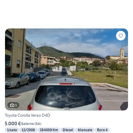
5
Toyota Corolla Verso D4D
5.000 €
Salerno
(
SA
)
Usato
12/2008
284000 Km
Diesel
Manuale
Euro 4