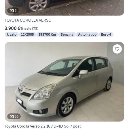
6
TOYOTA COROLLA VERSO
3.900 €
Trieste
(
TS
)
Usato
12/2005
198700 Km
Benzina
Automatico
Euro 4
20
Toyota Corolla Verso 2.2 16V D-4D Sol 7 posti