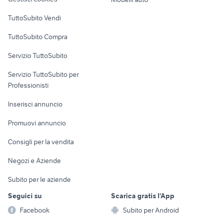
Case vacanza
TuttoSubito Vendi
Uffici e Locali
TuttoSubito Compra
commerciali
Servizio TuttoSubito
elettronica
per la casa e la
sports e hobby
Servizio TuttoSubito per
persona
Informatica
Animali
Professionisti
Arredamento e
Console e
Accessori per
Casalinghi
Inserisci annuncio
Videogiochi
animali
Elettrodomestici
Promuovi annuncio
Audio/Video
Musica e Film
Giardino e Fai da te
Consigli per la vendita
Fotografia
Libri e Riviste
Abbigliamento e
Negozi e Aziende
Telefonia
Strumenti Musicali
Accessori
Subito per le aziende
Sports
Tutto per i bambini
Seguici su
Scarica gratis l'App
Biciclette
Facebook
Subito per Android
Collezionismo