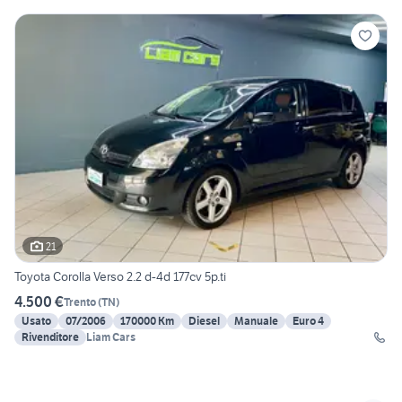
21
Toyota Corolla Verso 2.2 d-4d 177cv 5p.ti
4.500 €
Trento
(
TN
)
Usato
07/2006
170000 Km
Diesel
Manuale
Euro 4
Rivenditore
Liam Cars