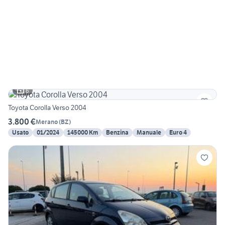
6
Toyota Corolla Verso 2004
3.800 €
Merano
(
BZ
)
Usato
01/2024
145000 Km
Benzina
Manuale
Euro 4