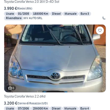
Toyota Corolla Verso 2.0 16V D-4D Sol
3.990 €
Rimini
(
RN
)
Usato
01/2005
188000 Km
Diesel
Manuale
Euro 3
Rivenditore
MV AUTO SRL
6
Toyota Corolla Verso 2.2 d4d
3.200 €
Corno di Rosazzo
(
UD
)
Usato
07/2006
256000 Km
Diesel
Manuale
Euro 4