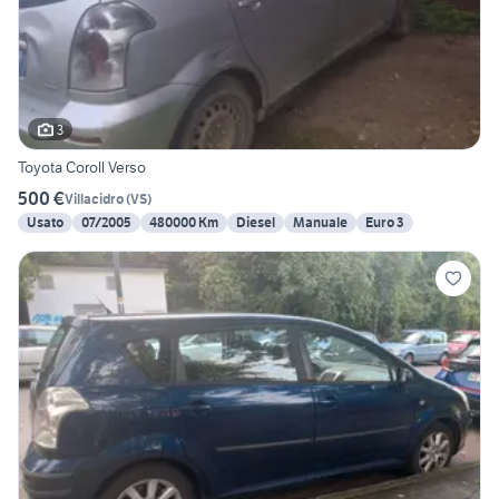
3
Toyota Coroll Verso
500 €
Villacidro
(
VS
)
Usato
07/2005
480000 Km
Diesel
Manuale
Euro 3