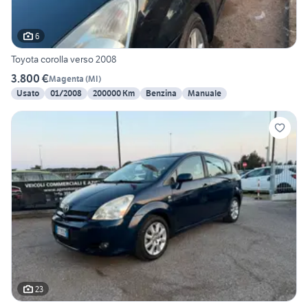
6
Toyota corolla verso 2008
3.800 €
Magenta
(
MI
)
Usato
01/2008
200000 Km
Benzina
Manuale
23