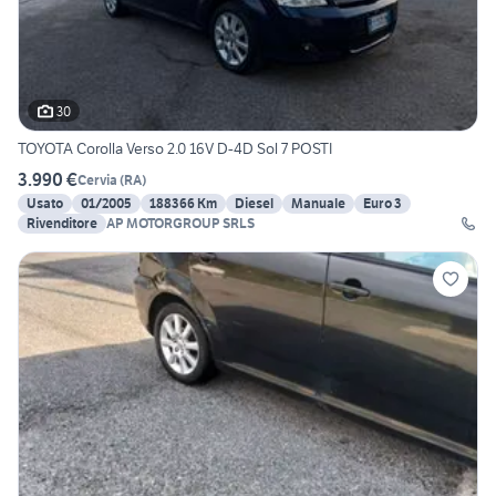
30
TOYOTA Corolla Verso 2.0 16V D-4D Sol 7 POSTI
3.990 €
Cervia
(
RA
)
Usato
01/2005
188366 Km
Diesel
Manuale
Euro 3
Rivenditore
AP MOTORGROUP SRLS