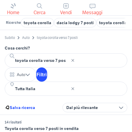
Home
Cerca
Vendi
Messaggi
toyota corolla
dacia lodgy 7 posti
toyota corolla 2
Ricerche
Subito
Auto
toyota corolla verso 7 posti
Cosa cerchi?
Filtri
Auto
Salva ricerca
Dal più rilevante
14 risultati
Toyota corolla verso 7 posti in vendita