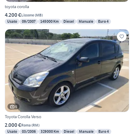
toyota corolla
4.200 €
Lissone
(
MB
)
Usato
09/2007
145000 Km
Diesel
Manuale
Euro 4
6
Toyota Corolla Verso
2.000 €
Roma
(
RM
)
Usato
03/2006
329000 Km
Diesel
Manuale
Euro 4