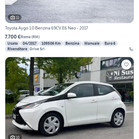
11
Toyota Aygo 1.0 Benzina 69CV E6 Neo - 2017
7.700 €
Roma
(
RM
)
Usato
04/2017
109506 Km
Benzina
Manuale
Euro 6
Rivenditore
Drive Srl
10