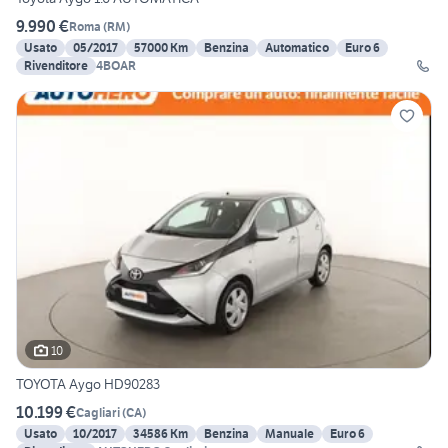
9.990 €
Roma
(
RM
)
Usato
05/2017
57000 Km
Benzina
Automatico
Euro 6
Rivenditore
4BOAR
10
TOYOTA Aygo HD90283
10.199 €
Cagliari
(
CA
)
Usato
10/2017
34586 Km
Benzina
Manuale
Euro 6