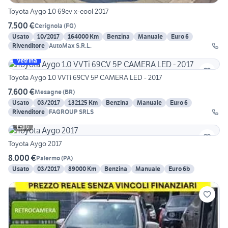
Toyota Aygo 1.0 69cv x-cool 2017
7.500 €
Cerignola
(
FG
)
Usato
10/2017
164000 Km
Benzina
Manuale
Euro 6
Rivenditore
AutoMax S.R.L.
Vetrina
Toyota Aygo 1.0 VVTi 69CV 5P CAMERA LED - 2017
7.600 €
Mesagne
(
BR
)
Usato
03/2017
132125 Km
Benzina
Manuale
Euro 6
Rivenditore
FAGROUP SRLS
6
Toyota Aygo 2017
8.000 €
Palermo
(
PA
)
Usato
03/2017
89000 Km
Benzina
Manuale
Euro 6b