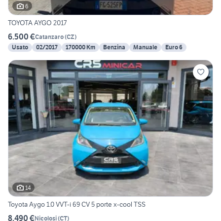
6
TOYOTA AYGO 2017
6.500 €
Catanzaro
(
CZ
)
Usato
02/2017
170000 Km
Benzina
Manuale
Euro 6
14
Toyota Aygo 1.0 VVT-i 69 CV 5 porte x-cool TSS
8.490 €
Nicolosi
(
CT
)