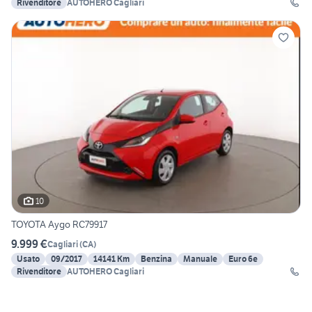
Rivenditore
AUTOHERO Cagliari
10
TOYOTA Aygo RC79917
9.999 €
Cagliari
(
CA
)
Usato
09/2017
14141 Km
Benzina
Manuale
Euro 6e
Rivenditore
AUTOHERO Cagliari