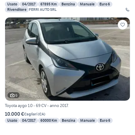
Usato
04/2017
67895 Km
Benzina
Manuale
Euro 6
Rivenditore
FERRI AUTO SRL
6
Toyota aygo 1.0 - 69 CV - anno 2017.
10.000 €
Cagliari
(
CA
)
Usato
04/2017
60000 Km
Benzina
Manuale
Euro 6