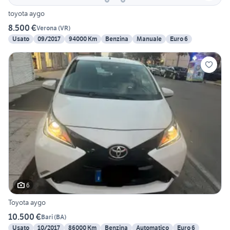
toyota aygo
8.500 €
Verona
(
VR
)
Usato
09/2017
94000 Km
Benzina
Manuale
Euro 6
6
Toyota aygo
10.500 €
Bari
(
BA
)
Usato
10/2017
86000 Km
Benzina
Automatico
Euro 6