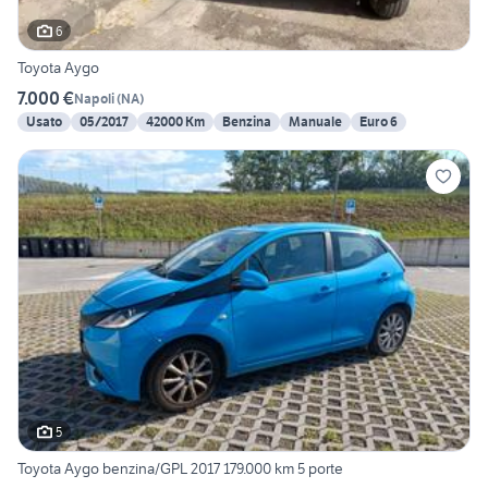
6
Toyota Aygo
7.000 €
Napoli
(
NA
)
Usato
05/2017
42000 Km
Benzina
Manuale
Euro 6
5
Toyota Aygo benzina/GPL 2017 179.000 km 5 porte