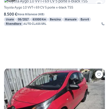
Toyota Aygo 1.0 VVT-i 69 CV 5 porte x-black TSS
8.500 €
Nova Milanese
(
MB
)
Usato
08/2017
63000 Km
Benzina
Manuale
Euro 6
Rivenditore
AUTO CLASS SRL