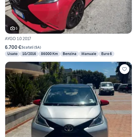
6
AYGO 1.0 2017
6.700 €
Scafati
(
SA
)
Usato
10/2016
86000 Km
Benzina
Manuale
Euro 6