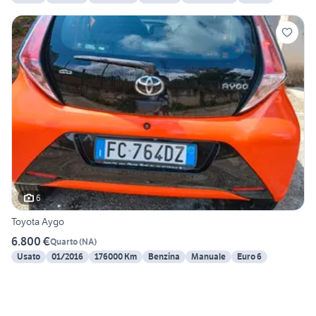
6
Toyota Aygo
6.800 €
Quarto
(
NA
)
Usato
01/2016
176000 Km
Benzina
Manuale
Euro 6