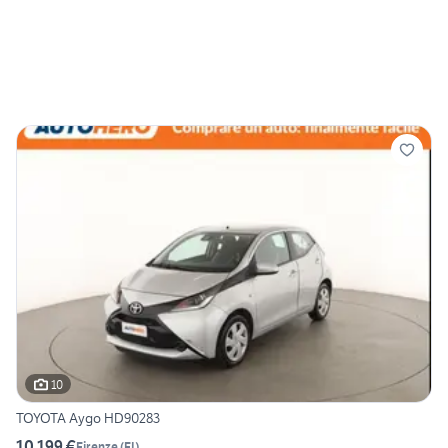
10
TOYOTA Aygo HD90283
10.199 €
Firenze
(
FI
)