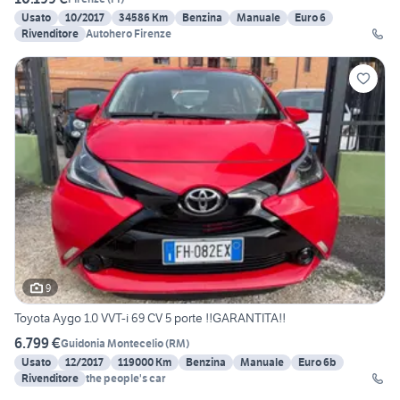
Usato
10/2017
34586 Km
Benzina
Manuale
Euro 6
Rivenditore
Autohero Firenze
9
Toyota Aygo 1.0 VVT-i 69 CV 5 porte !!GARANTITA!!
6.799 €
Guidonia Montecelio
(
RM
)
Usato
12/2017
119000 Km
Benzina
Manuale
Euro 6b
Rivenditore
the people's car