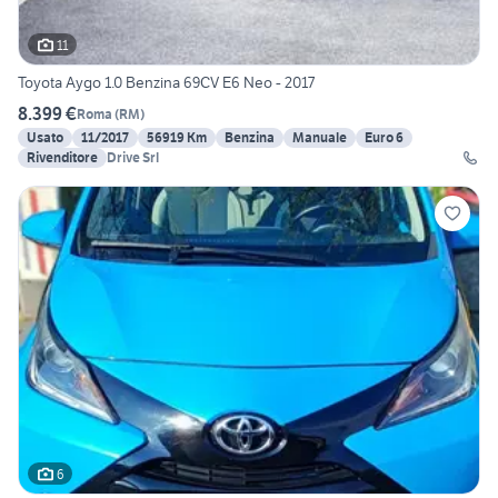
11
Toyota Aygo 1.0 Benzina 69CV E6 Neo - 2017
8.399 €
Roma
(
RM
)
Usato
11/2017
56919 Km
Benzina
Manuale
Euro 6
Rivenditore
Drive Srl
6