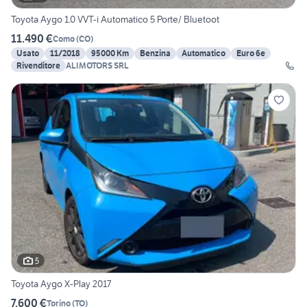
Toyota Aygo 1.0 VVT-i Automatico 5 Porte/ Bluetoot
11.490 €
Como
(
CO
)
Usato
11/2018
95000 Km
Benzina
Automatico
Euro 6e
Rivenditore
ALIMOTORS SRL
5
Toyota Aygo X-Play 2017
7.600 €
Torino
(
TO
)