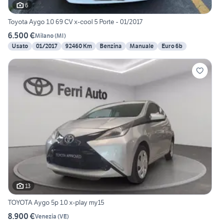
6
Toyota Aygo 1.0 69 CV x-cool 5 Porte - 01/2017
6.500 €
Milano
(
MI
)
Usato
01/2017
92460 Km
Benzina
Manuale
Euro 6b
13
TOYOTA Aygo 5p 1.0 x-play my15
8.900 €
Venezia
(
VE
)