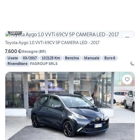
22
Toyota Aygo 1.0 VVTi 69CV 5P CAMERA LED - 2017
7.600 €
Mesagne
(
BR
)
Usato
03/2017
132125 Km
Benzina
Manuale
Euro 6
Rivenditore
FAGROUP SRLS