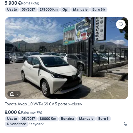
5.900 €
Roma
(
RM
)
Usato
03/2017
179000 Km
Gpl
Manuale
Euro 6b
12
Toyota Aygo 1.0 VVT-i 69 CV 5 porte x-clusiv
9.000 €
Palermo
(
PA
)
Usato
05/2017
86000 Km
Benzina
Manuale
Euro 6
Rivenditore
Easycar2