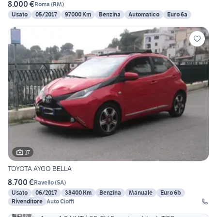
8.000 €
Roma
(
RM
)
Usato
05/2017
97000 Km
Benzina
Automatico
Euro 6a
17
TOYOTA AYGO BELLA
8.700 €
Ravello
(
SA
)
Usato
06/2017
38400 Km
Benzina
Manuale
Euro 6b
Rivenditore
Auto Cioffi
8