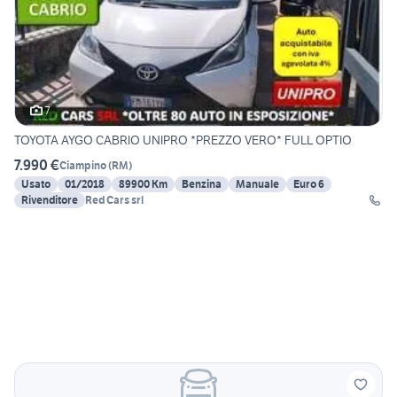
7
TOYOTA AYGO CABRIO UNIPRO *PREZZO VERO* FULL OPTIO
7.990 €
Ciampino
(
RM
)
Usato
01/2018
89900 Km
Benzina
Manuale
Euro 6
Rivenditore
Red Cars srl