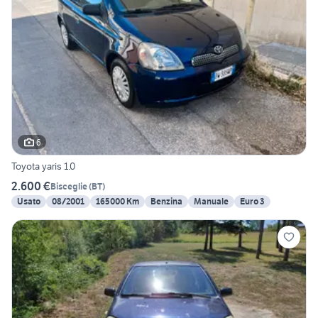
6
Toyota yaris 1.0
2.600 €
Bisceglie
(
BT
)
Usato
08/2001
165000 Km
Benzina
Manuale
Euro 3