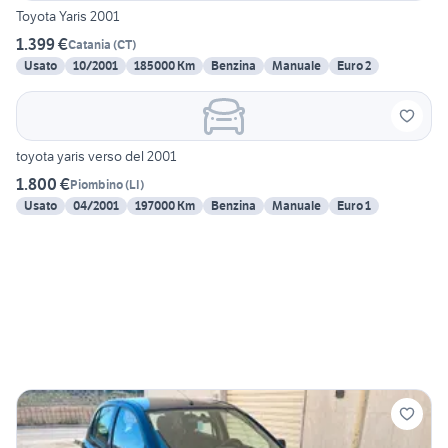
Toyota Yaris 2001
1.399 €
Catania
(
CT
)
Usato
10/2001
185000 Km
Benzina
Manuale
Euro 2
toyota yaris verso del 2001
1.800 €
Piombino
(
LI
)
Usato
04/2001
197000 Km
Benzina
Manuale
Euro 1