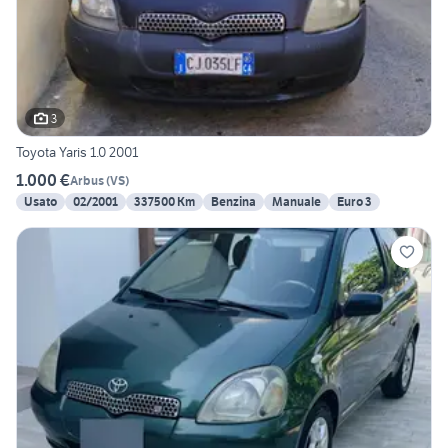
3
Toyota Yaris 1.0 2001
1.000 €
Arbus
(
VS
)
Usato
02/2001
337500 Km
Benzina
Manuale
Euro 3