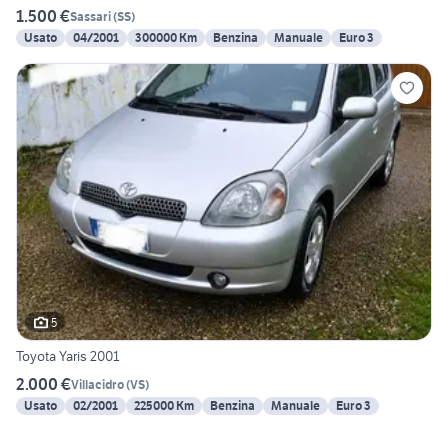
1.500 €
Sassari
(
SS
)
Usato
04/2001
300000 Km
Benzina
Manuale
Euro 3
5
Toyota Yaris 2001
2.000 €
Villacidro
(
VS
)
Usato
02/2001
225000 Km
Benzina
Manuale
Euro 3