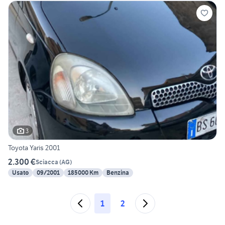
3
Toyota Yaris 2001
2.300 €
Sciacca
(
AG
)
Usato
09/2001
185000 Km
Benzina
1
2