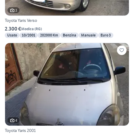
3
Toyota Yaris Verso
2.300 €
Modica
(
RG
)
Usato
10/2001
202000 Km
Benzina
Manuale
Euro 3
4
Toyota Yaris 2001