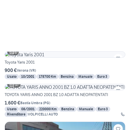
6
Toyota Yaris 2001
900 €
Verona
(
VR
)
Usato
10/2001
178700 Km
Benzina
Manuale
Euro 3
10
TOYOTA YARIS ANNO 2001 BZ 1.0 ADATTA NEOPATENTATI
1.600 €
Bastia Umbra
(
PG
)
Usato
08/2001
220000 Km
Benzina
Manuale
Euro 3
Rivenditore
VOLPICELLI AUTO