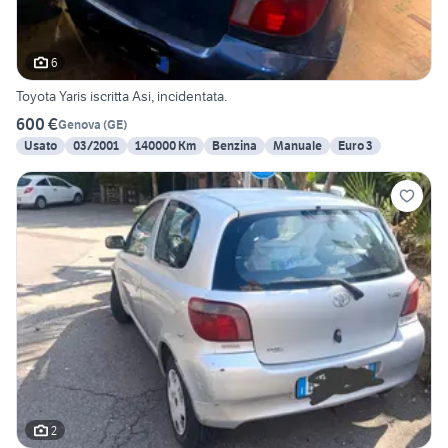
6
Toyota Yaris iscritta Asi, incidentata.
600 €
Genova
(
GE
)
Usato
03/2001
140000 Km
Benzina
Manuale
Euro 3
2