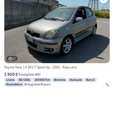
17
Toyota Yaris 1.5 16V T Sport 5p - 2001 - Rara vers
3.900 €
Travagliato
(
BS
)
Usato
08/2001
265000 Km
Benzina
Manuale
Euro 3
Rivenditore
El Hajj Auto Export