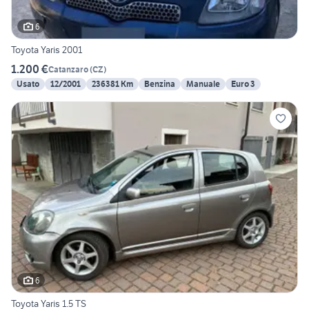
6
Toyota Yaris 2001
1.200 €
Catanzaro
(
CZ
)
Usato
12/2001
236381 Km
Benzina
Manuale
Euro 3
6
Toyota Yaris 1.5 TS