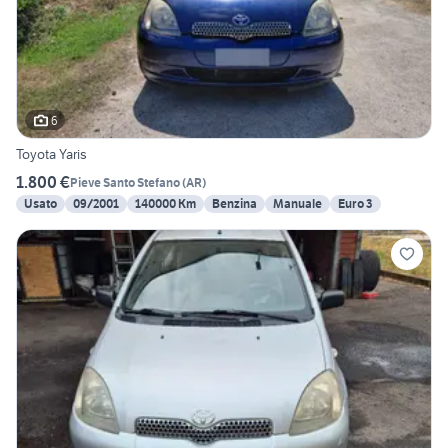
6
Toyota Yaris
1.800 €
Pieve Santo Stefano
(
AR
)
Usato
09/2001
140000 Km
Benzina
Manuale
Euro 3