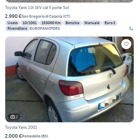
Toyota Yaris 1.0i 16V cat 5 porte Sol
2.990 €
San Gregorio di Catania
(
CT
)
Usato
10/2001
150000 Km
Benzina
Manuale
Euro 3
Rivenditore
EUROPAMOTORS
2
Toyota Yaris 2001
2.000 €
Remedello
(
BS
)