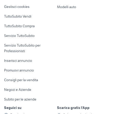
Veicoli commerciali
altro
Gestisci cookies
Modelli auto
Case vacanza
TuttoSubito Vendi
Uffici e Locali
TuttoSubito Compra
commerciali
Servizio TuttoSubito
elettronica
per la casa e la
sports e hobby
Servizio TuttoSubito per
persona
Informatica
Animali
Professionisti
Arredamento e
Console e
Accessori per
Casalinghi
Inserisci annuncio
Videogiochi
animali
Elettrodomestici
Promuovi annuncio
Audio/Video
Musica e Film
Giardino e Fai da te
Consigli per la vendita
Fotografia
Libri e Riviste
Abbigliamento e
Negozi e Aziende
Telefonia
Strumenti Musicali
Accessori
Subito per le aziende
Sports
Tutto per i bambini
Seguici su
Scarica gratis l'App
Biciclette