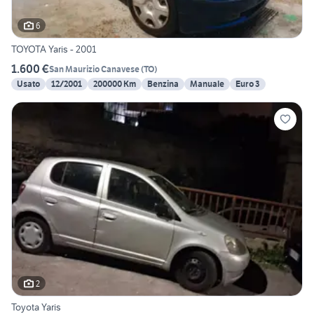
6
TOYOTA Yaris - 2001
1.600 €
San Maurizio Canavese
(
TO
)
Usato
12/2001
200000 Km
Benzina
Manuale
Euro 3
2
Toyota Yaris