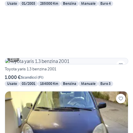
Usato
01/2003
285000 Km
Benzina
Manuale
Euro 4
6
Toyota yaris 1.3 benzina 2001
1.000 €
Scandicci
(
FI
)
Usato
03/2001
184000 Km
Benzina
Manuale
Euro 3