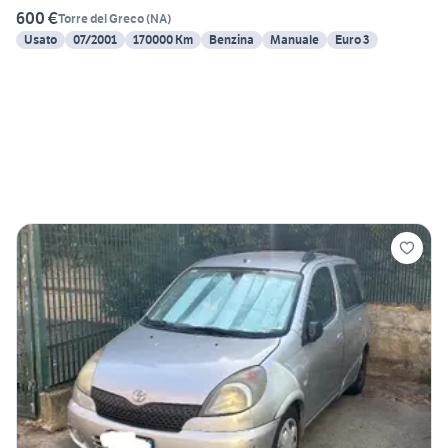
600 €
Torre del Greco
(
NA
)
Usato
07/2001
170000 Km
Benzina
Manuale
Euro 3