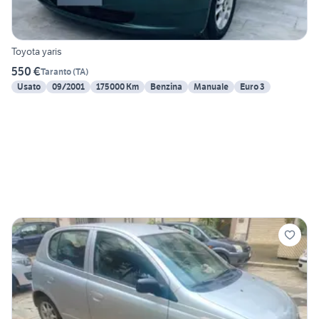
Toyota yaris
550 €
Taranto
(
TA
)
Usato
09/2001
175000 Km
Benzina
Manuale
Euro 3