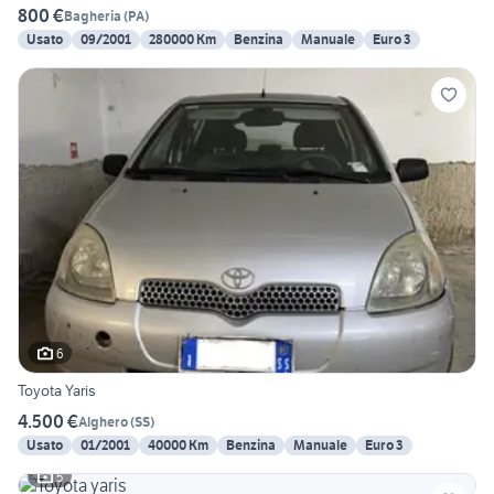
800 €
Bagheria
(
PA
)
Usato
09/2001
280000 Km
Benzina
Manuale
Euro 3
6
Toyota Yaris
4.500 €
Alghero
(
SS
)
Usato
01/2001
40000 Km
Benzina
Manuale
Euro 3
5