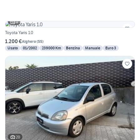
4
Toyota Yaris 1.0
1.200 €
Alghero
(
SS
)
Usato
01/2002
239000 Km
Benzina
Manuale
Euro 3
20