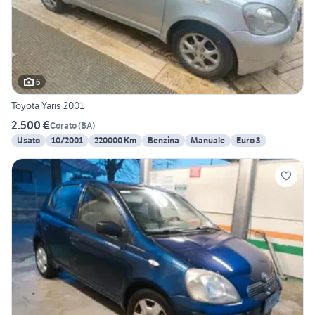
6
Toyota Yaris 2001
2.500 €
Corato
(
BA
)
Usato
10/2001
220000 Km
Benzina
Manuale
Euro 3