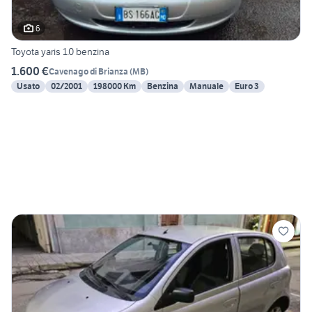
6
Toyota yaris 1.0 benzina
1.600 €
Cavenago di Brianza
(
MB
)
Usato
02/2001
198000 Km
Benzina
Manuale
Euro 3