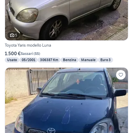
5
Toyota Yaris modello Luna
1.500 €
Sassari
(
SS
)
Usato
05/2001
306387 Km
Benzina
Manuale
Euro 3