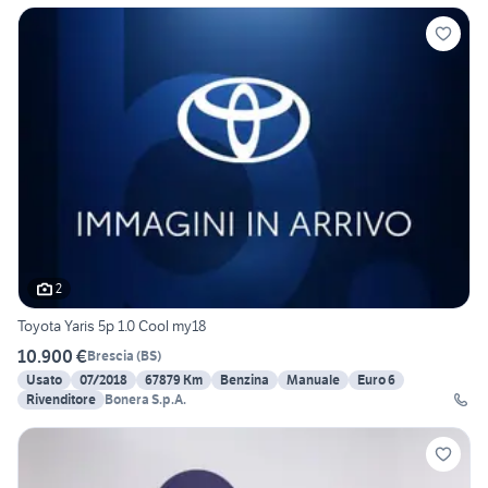
2
Toyota Yaris 5p 1.0 Cool my18
10.900 €
Brescia
(
BS
)
Usato
07/2018
67879 Km
Benzina
Manuale
Euro 6
Rivenditore
Bonera S.p.A.