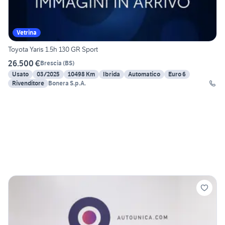
Vetrina
Toyota Yaris 1.5h 130 GR Sport
26.500 €
Brescia
(
BS
)
Usato
03/2025
10498 Km
Ibrida
Automatico
Euro 6
Rivenditore
Bonera S.p.A.