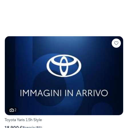
2
Toyota Yaris 1.5h Style
18.900 €
Brescia
(
BS
)