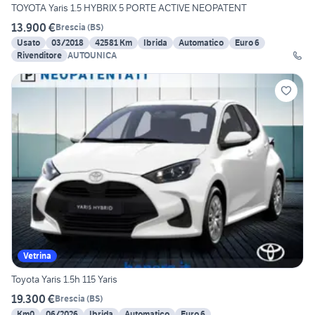
TOYOTA Yaris 1.5 HYBRIX 5 PORTE ACTIVE NEOPATENT
13.900 €
Brescia
(
BS
)
Usato
03/2018
42581 Km
Ibrida
Automatico
Euro 6
Rivenditore
AUTOUNICA
Vetrina
Toyota Yaris 1.5h 115 Yaris
19.300 €
Brescia
(
BS
)
Km0
06/2026
Ibrida
Automatico
Euro 6