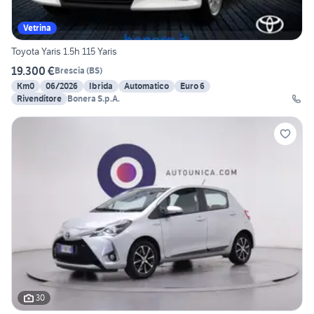
Vetrina
Toyota Yaris 1.5h 115 Yaris
19.300 €
Brescia
(
BS
)
Km0
06/2026
Ibrida
Automatico
Euro 6
Rivenditore
Bonera S.p.A.
30