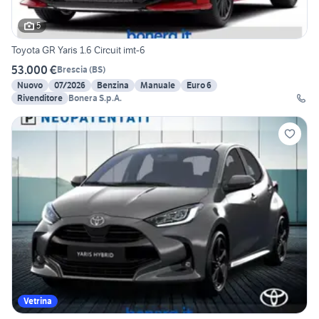
5
Toyota GR Yaris 1.6 Circuit imt-6
53.000 €
Brescia
(
BS
)
Nuovo
07/2026
Benzina
Manuale
Euro 6
Rivenditore
Bonera S.p.A.
Vetrina