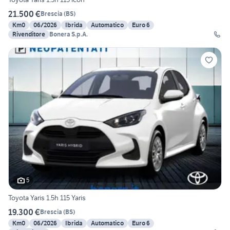
21.500 €
Brescia
(
BS
)
Km0
06/2026
Ibrida
Automatico
Euro 6
Rivenditore
Bonera S.p.A.
5
Toyota Yaris 1.5h 115 Yaris
19.300 €
Brescia
(
BS
)
Km0
06/2026
Ibrida
Automatico
Euro 6