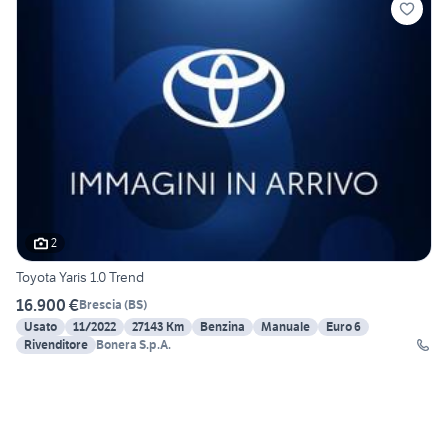
2
Toyota Yaris 1.0 Trend
16.900 €
Brescia
(
BS
)
Usato
11/2022
27143 Km
Benzina
Manuale
Euro 6
Rivenditore
Bonera S.p.A.