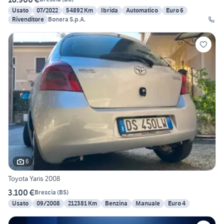
Usato
07/2022
54892 Km
Ibrida
Automatico
Euro 6
Rivenditore
Bonera S.p.A.
6
Toyota Yaris 2008
3.100 €
Brescia
(
BS
)
Usato
09/2008
212381 Km
Benzina
Manuale
Euro 4