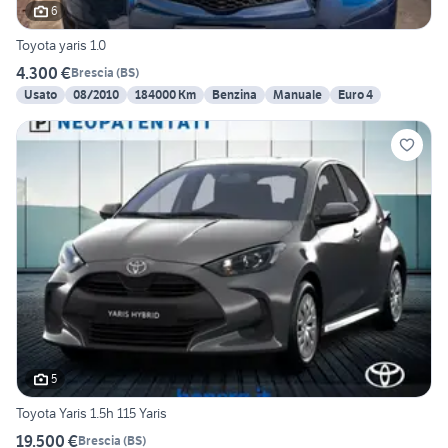
6
Toyota yaris 1.0
4.300 €
Brescia
(
BS
)
Usato
08/2010
184000 Km
Benzina
Manuale
Euro 4
5
Toyota Yaris 1.5h 115 Yaris
19.500 €
Brescia
(
BS
)