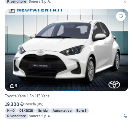
Rivenditore
Bonera S.p.A.
5
Toyota Yaris 1.5h 115 Yaris
19.300 €
Brescia
(
BS
)
Km0
06/2026
Ibrida
Automatico
Euro 6
Rivenditore
Bonera S.p.A.