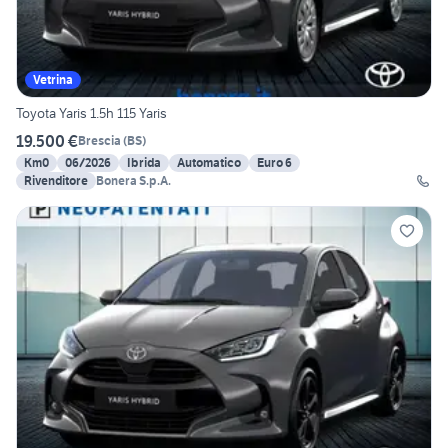
Vetrina
Toyota Yaris 1.5h 115 Yaris
19.500 €
Brescia
(
BS
)
Km0
06/2026
Ibrida
Automatico
Euro 6
Rivenditore
Bonera S.p.A.