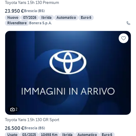
Toyota Yaris 1.5h 130 Premium
23.950 €
Brescia
(
BS
)
Nuovo
07/2026
Ibrida
Automatico
Euro 6
Rivenditore
Bonera S.p.A.
2
Toyota Yaris 1.5h 130 GR Sport
26.500 €
Brescia
(
BS
)
Usato
03/2025
10498 Km
Ibrida
Automatico
Euro 6