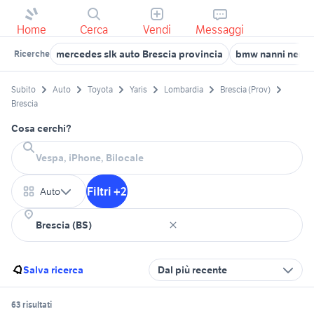
Home
Cerca
Vendi
Messaggi
mercedes slk auto Brescia provincia
bmw nanni nembe
Ricerche
Subito
Auto
Toyota
Yaris
Lombardia
Brescia (Prov)
Brescia
Cosa cerchi?
Filtri +2
Auto
Salva ricerca
Dal più recente
63 risultati