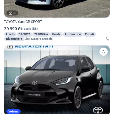
30
TOYOTA Yaris GR SPORT
20.990 €
Brescia
(
BS
)
Usato
05/2023
27500 Km
Ibrida
Automatico
Euro 6
Rivenditore
Link Motors Brescia
Vetrina