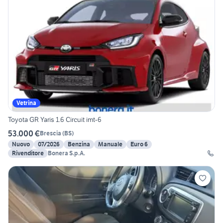
Vetrina
Toyota GR Yaris 1.6 Circuit imt-6
53.000 €
Brescia
(
BS
)
Nuovo
07/2026
Benzina
Manuale
Euro 6
Rivenditore
Bonera S.p.A.