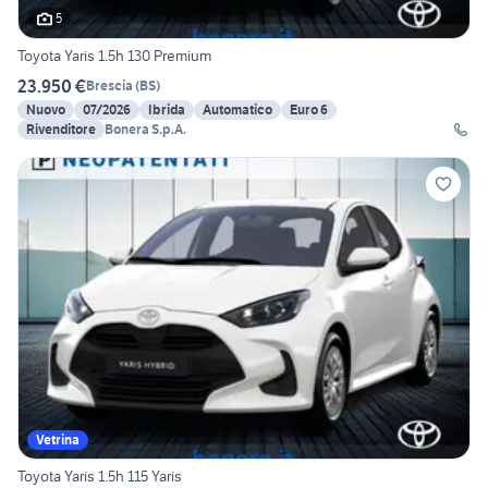
5
Toyota Yaris 1.5h 130 Premium
23.950 €
Brescia
(
BS
)
Nuovo
07/2026
Ibrida
Automatico
Euro 6
Rivenditore
Bonera S.p.A.
Vetrina
Toyota Yaris 1.5h 115 Yaris