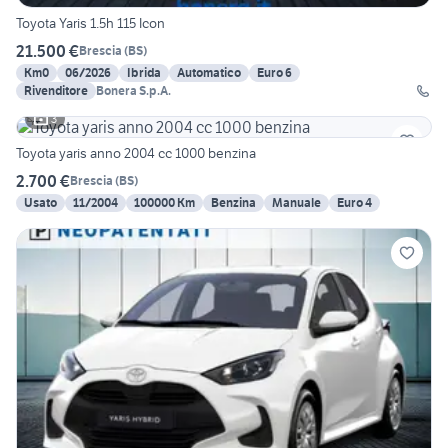
Toyota Yaris 1.5h 115 Icon
21.500 €
Brescia
(
BS
)
Km0
06/2026
Ibrida
Automatico
Euro 6
Rivenditore
Bonera S.p.A.
3
Toyota yaris anno 2004 cc 1000 benzina
2.700 €
Brescia
(
BS
)
Usato
11/2004
100000 Km
Benzina
Manuale
Euro 4