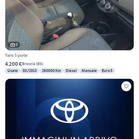
6
Yaris 5 porte
4.200 €
Brescia
(
BS
)
Usato
03/2013
260000 Km
Diesel
Manuale
Euro 5