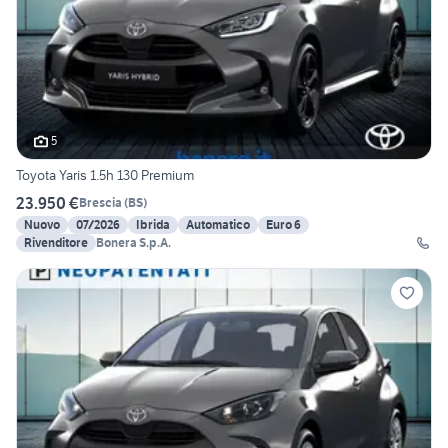
5
Toyota Yaris 1.5h 130 Premium
23.950 €
Brescia
(
BS
)
Nuovo
07/2026
Ibrida
Automatico
Euro 6
Rivenditore
Bonera S.p.A.