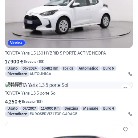
Vetrina
TOYOTA Yaris 1.5 130 HYBRID 5 PORTE ACTIVE NEOPA
17.900 €
Brescia
(
BS
)
Usato
06/2024
63482 Km
Ibrida
Automatico
Euro 6
Rivenditore
AUTOUNICA
20
TOYOTA Yaris 1.3 5 porte Sol
4.250 €
Brescia
(
BS
)
Usato
07/2007
114000 Km
Benzina
Manuale
Euro 4
Rivenditore
EUROSERVIZI TOP GARAGE