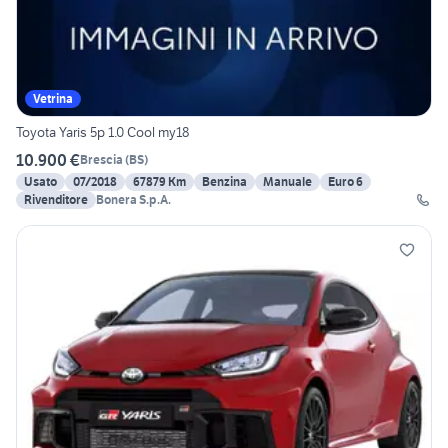
Vetrina
Toyota Yaris 5p 1.0 Cool my18
10.900 €
Brescia
(
BS
)
Usato
07/2018
67879 Km
Benzina
Manuale
Euro 6
Rivenditore
Bonera S.p.A.