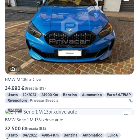
13
BMW M 135i xDrive
34.990 €
Brescia
(
BS
)
Usato
12/2023
24900 Km
Benzina
Automatico
Euro 6d-TEMP
Rivenditore
Privacar Brescia
26
BMW Serie 1 M 135i xdrive auto
32.500 €
Brescia
(
BS
)
Usato
04/2022
49854 Km
Benzina
Automatico
Euro 6