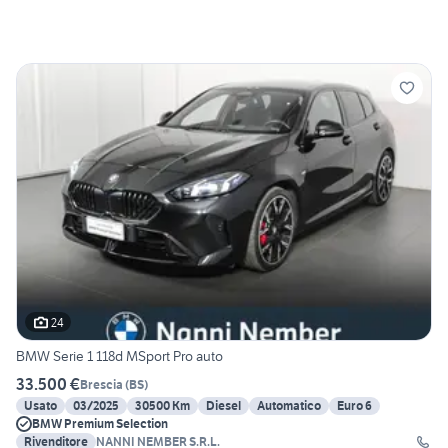
24
BMW Serie 1 118d MSport Pro auto
33.500 €
Brescia
(
BS
)
Usato
03/2025
30500 Km
Diesel
Automatico
Euro 6
BMW Premium Selection
Rivenditore
NANNI NEMBER S.R.L.