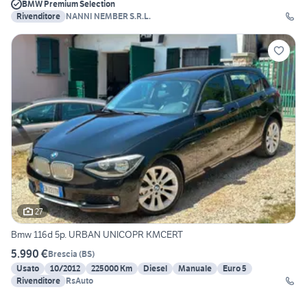
BMW Premium Selection
Rivenditore
NANNI NEMBER S.R.L.
27
Bmw 116d 5p. URBAN UNICOPR KMCERT
5.990 €
Brescia
(
BS
)
Usato
10/2012
225000 Km
Diesel
Manuale
Euro 5
Rivenditore
RsAuto