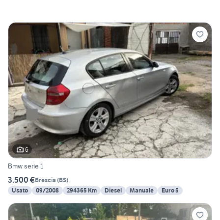
6
Bmw serie 1
3.500 €
Brescia
(
BS
)
Usato
09/2008
294365 Km
Diesel
Manuale
Euro 5