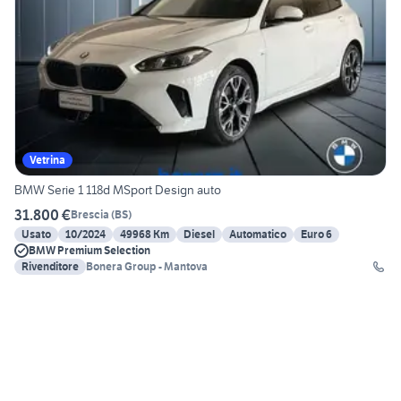
Vetrina
BMW Serie 1 118d MSport Design auto
31.800 €
Brescia
(
BS
)
Usato
10/2024
49968 Km
Diesel
Automatico
Euro 6
BMW Premium Selection
Rivenditore
Bonera Group - Mantova