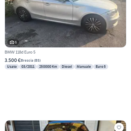
6
BMW 118d Euro 5
3.500 €
Brescia
(
BS
)
Usato
03/2011
250000 Km
Diesel
Manuale
Euro 5