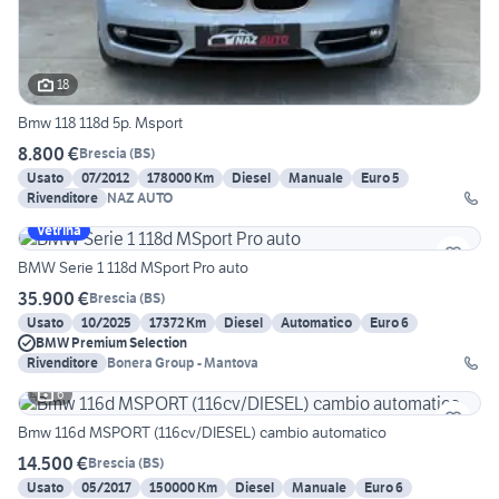
18
Bmw 118 118d 5p. Msport
8.800 €
Brescia
(
BS
)
Usato
07/2012
178000 Km
Diesel
Manuale
Euro 5
Rivenditore
NAZ AUTO
Vetrina
BMW Serie 1 118d MSport Pro auto
35.900 €
Brescia
(
BS
)
Usato
10/2025
17372 Km
Diesel
Automatico
Euro 6
BMW Premium Selection
Rivenditore
Bonera Group - Mantova
6
Bmw 116d MSPORT (116cv/DIESEL) cambio automatico
14.500 €
Brescia
(
BS
)
Usato
05/2017
150000 Km
Diesel
Manuale
Euro 6