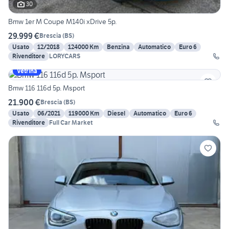
30
Bmw 1er M Coupe M140i xDrive 5p.
29.999 €
Brescia
(
BS
)
Usato
12/2018
124000 Km
Benzina
Automatico
Euro 6
Rivenditore
LORYCARS
Vetrina
Bmw 116 116d 5p. Msport
21.900 €
Brescia
(
BS
)
Usato
06/2021
119000 Km
Diesel
Automatico
Euro 6
Rivenditore
Full Car Market