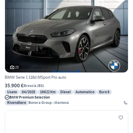
25
BMW Serie 1 118d MSport Pro auto
35.900 €
Brescia
(
BS
)
Usato
04/2025
19622 Km
Diesel
Automatico
Euro 6
BMW Premium Selection
Rivenditore
Bonera Group - Mantova