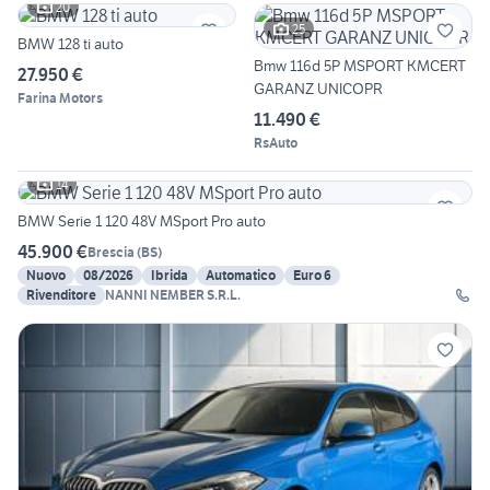
20
25
BMW 128 ti auto
Bmw 116d 5P MSPORT KMCERT
27.950 €
GARANZ UNICOPR
Farina Motors
11.490 €
RsAuto
14
BMW Serie 1 120 48V MSport Pro auto
45.900 €
Brescia
(
BS
)
Nuovo
08/2026
Ibrida
Automatico
Euro 6
Rivenditore
NANNI NEMBER S.R.L.