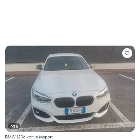
6
BMW 120d xdrive Msport