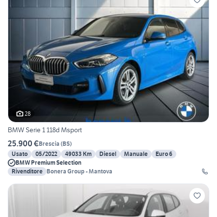
28
BMW Serie 1 118d Msport
25.900 €
Brescia
(
BS
)
Usato
05/2022
49033 Km
Diesel
Manuale
Euro 6
BMW Premium Selection
Rivenditore
Bonera Group - Mantova