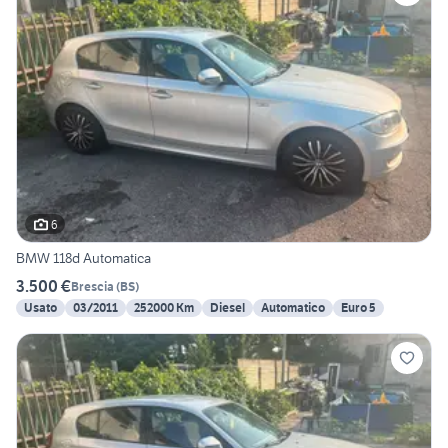
6
BMW 118d Automatica
3.500 €
Brescia
(
BS
)
Usato
03/2011
252000 Km
Diesel
Automatico
Euro 5