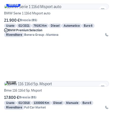
Vetrina
BMW Serie 1 116d Msport auto
21.900 €
Brescia
(
BS
)
Usato
02/2021
79192 Km
Diesel
Automatico
Euro 6
BMW Premium Selection
Rivenditore
Bonera Group - Mantova
7
Bmw 116 116d 5p. Msport
17.800 €
Brescia
(
BS
)
Usato
02/2018
130000 Km
Diesel
Manuale
Euro 6
Rivenditore
Full Car Market