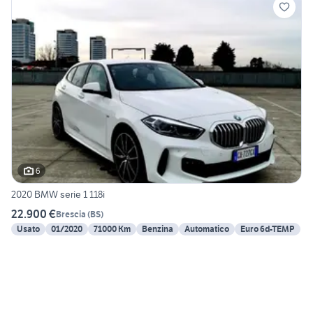
6
2020 BMW serie 1 118i
22.900 €
Brescia
(
BS
)
Usato
01/2020
71000 Km
Benzina
Automatico
Euro 6d-TEMP