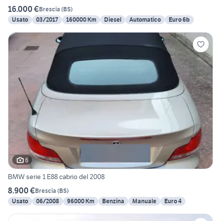
16.000 €
Brescia
(
BS
)
Usato
03/2017
160000 Km
Diesel
Automatico
Euro 6b
6
BMW serie 1 E88 cabrio del 2008
8.900 €
Brescia
(
BS
)
Usato
06/2008
96000 Km
Benzina
Manuale
Euro 4