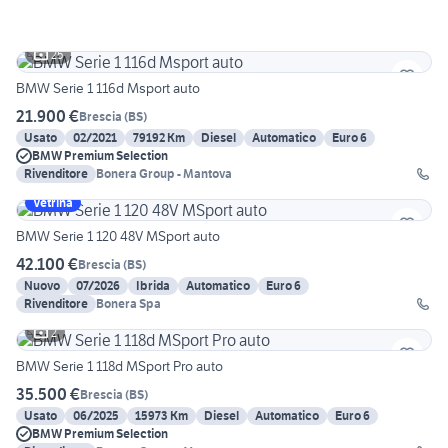
25
BMW Serie 1 116d Msport auto
21.900 €
Brescia
(
BS
)
Usato
02/2021
79192 Km
Diesel
Automatico
Euro 6
BMW Premium Selection
Rivenditore
Bonera Group - Mantova
Vetrina
BMW Serie 1 120 48V MSport auto
42.100 €
Brescia
(
BS
)
Nuovo
07/2026
Ibrida
Automatico
Euro 6
Rivenditore
Bonera Spa
2
BMW Serie 1 118d MSport Pro auto
35.500 €
Brescia
(
BS
)
Usato
06/2025
15973 Km
Diesel
Automatico
Euro 6
BMW Premium Selection