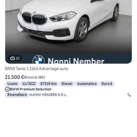
20
BMW Serie 1 116d Advantage auto
21.500 €
Brescia
(
BS
)
Usato
11/2022
67319 Km
Diesel
Automatico
Euro 6
BMW Premium Selection
Rivenditore
NANNI NEMBER S.R.L.