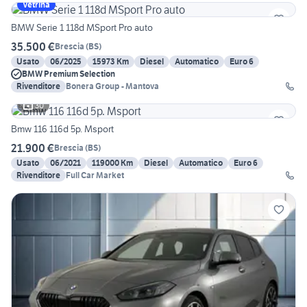
Vetrina
BMW Serie 1 118d MSport Pro auto
35.500 €
Brescia
(
BS
)
Usato
06/2025
15973 Km
Diesel
Automatico
Euro 6
BMW Premium Selection
Rivenditore
Bonera Group - Mantova
30
Bmw 116 116d 5p. Msport
21.900 €
Brescia
(
BS
)
Usato
06/2021
119000 Km
Diesel
Automatico
Euro 6
Rivenditore
Full Car Market