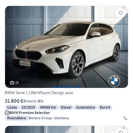
28
BMW Serie 1 118d MSport Design auto
31.800 €
Brescia
(
BS
)
Usato
10/2024
49968 Km
Diesel
Automatico
Euro 6
BMW Premium Selection
Rivenditore
Bonera Group - Mantova