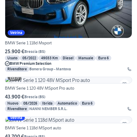
Vetrina
BMW Serie 1 118d Msport
25.900 €
Brescia
(
BS
)
Usato
05/2022
49033 Km
Diesel
Manuale
Euro 6
BMW Premium Selection
Rivenditore
Bonera Group - Mantova
15
BMW Serie 1 120 48V MSport Pro auto
43.900 €
Brescia
(
BS
)
Nuovo
08/2026
Ibrida
Automatico
Euro 6
Rivenditore
NANNI NEMBER S.R.L.
Vetrina
BMW Serie 1 118d MSport auto
43.700 €
Brescia
(
BS
)