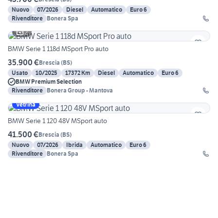
Nuovo
07/2026
Diesel
Automatico
Euro 6
Rivenditore
Bonera Spa
2
BMW Serie 1 118d MSport Pro auto
35.900 €
Brescia
(
BS
)
Usato
10/2025
17372 Km
Diesel
Automatico
Euro 6
BMW Premium Selection
Rivenditore
Bonera Group - Mantova
Vetrina
BMW Serie 1 120 48V MSport auto
41.500 €
Brescia
(
BS
)
Nuovo
07/2026
Ibrida
Automatico
Euro 6
Rivenditore
Bonera Spa