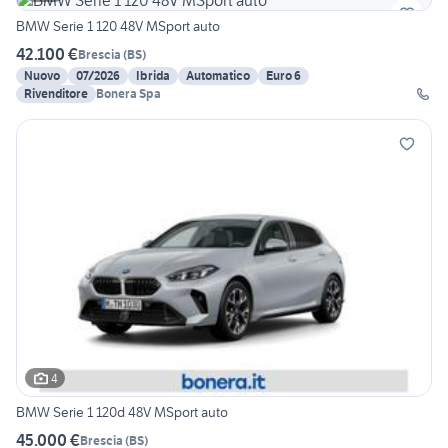
BMW Serie 1 120 48V MSport auto
42.100 €
Brescia
(
BS
)
Nuovo
07/2026
Ibrida
Automatico
Euro 6
Rivenditore
Bonera Spa
4
BMW Serie 1 120d 48V MSport auto
45.000 €
Brescia
(
BS
)