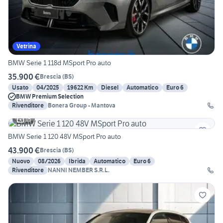
Vetrina
BMW Serie 1 118d MSport Pro auto
35.900 €
Brescia
(
BS
)
Usato
04/2025
19622 Km
Diesel
Automatico
Euro 6
BMW Premium Selection
Rivenditore
Bonera Group - Mantova
15
BMW Serie 1 120 48V MSport Pro auto
43.900 €
Brescia
(
BS
)
Nuovo
08/2026
Ibrida
Automatico
Euro 6
Rivenditore
NANNI NEMBER S.R.L.