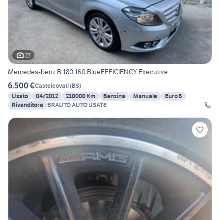
27
Mercedes-benz B 180 160 BlueEFFICIENCY Executive
6.500 €
Castelcovati
(
BS
)
Usato
04/2012
210000 Km
Benzina
Manuale
Euro 5
Rivenditore
BRAUTO AUTO USATE