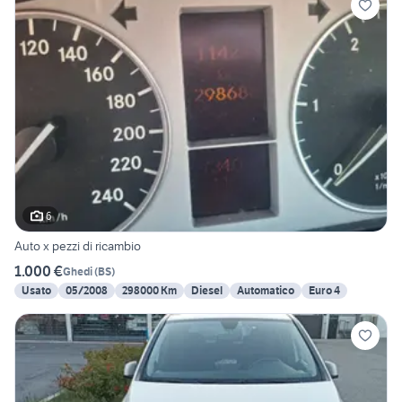
6
Auto x pezzi di ricambio
1.000 €
Ghedi
(
BS
)
Usato
05/2008
298000 Km
Diesel
Automatico
Euro 4