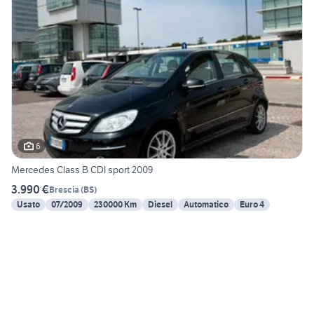
6
Mercedes Class B CDI sport 2009
3.990 €
Brescia
(
BS
)
Usato
07/2009
230000 Km
Diesel
Automatico
Euro 4