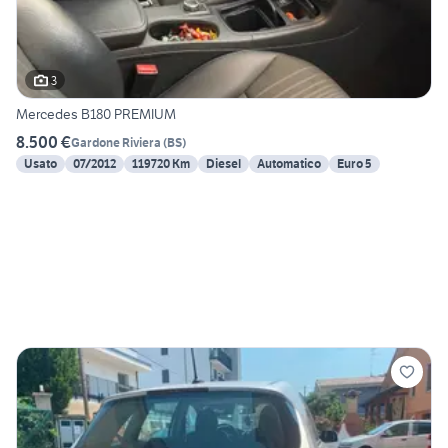
3
Mercedes B180 PREMIUM
8.500 €
Gardone Riviera
(
BS
)
Usato
07/2012
119720 Km
Diesel
Automatico
Euro 5