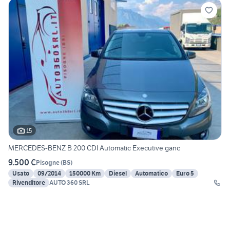
15
MERCEDES-BENZ B 200 CDI Automatic Executive ganc
9.500 €
Pisogne
(
BS
)
Usato
09/2014
150000 Km
Diesel
Automatico
Euro 5
Rivenditore
AUTO 360 SRL