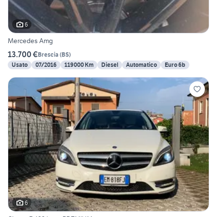
6
Mercedes Amg
13.700 €
Brescia
(
BS
)
Usato
07/2016
119000 Km
Diesel
Automatico
Euro 6b
6