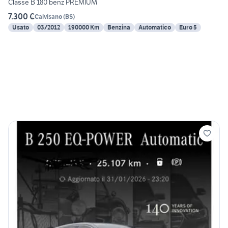
Classe B 180 benz PREMIUM
7.300 €
Calvisano
(
BS
)
Usato
03/2012
190000 Km
Benzina
Automatico
Euro 5