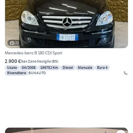
23
Mercedes-benz B 180 CDI Sport
2.900 €
San Zeno Naviglio
(
BS
)
Usato
04/2008
196752 Km
Diesel
Manuale
Euro 4
Rivenditore
BUNAUTO