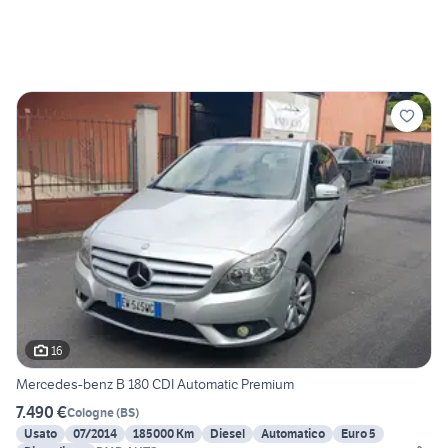
16
Mercedes-benz B 180 CDI Automatic Premium
7.490 €
Cologne
(
BS
)
Usato
07/2014
185000 Km
Diesel
Automatico
Euro 5