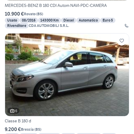
MERCEDES-BENZ B 180 CDI Autom NAVI-PDC-CAMERA
10.900 €
Rovato
(
BS
)
Usato
08/2016
143000 Km
Diesel
Automatico
Euro 5
Rivenditore
CDA AUTOMOBILI S.R.L.
6
Classe B 180 d
9.200 €
Brescia
(
BS
)