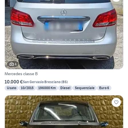
4
Mercedes classe B
10.000 €
San Gervasio Bresciano
(
BS
)
Usato
10/2015
196000 Km
Diesel
Sequenziale
Euro 6