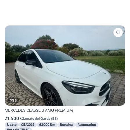
6
MERCEDES CLASSE B AMG PREMIUM
21.500 €
Lonato del Garda
(
BS
)
Usato
05/2019
63000 Km
Benzina
Automatico
Euro 6d-TEMP