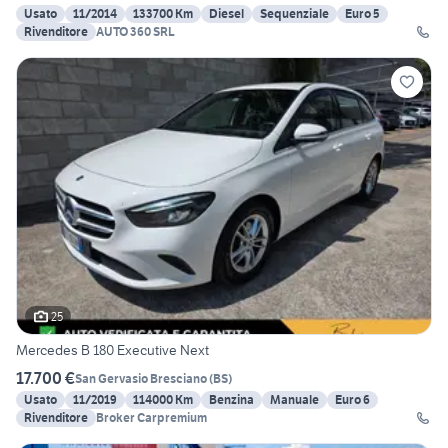
Usato
11/2014
133700 Km
Diesel
Sequenziale
Euro 5
Rivenditore
AUTO 360 SRL
25
Mercedes B 180 Executive Next
17.700 €
San Gervasio Bresciano
(
BS
)
Usato
11/2019
114000 Km
Benzina
Manuale
Euro 6
Rivenditore
Broker Carpremium