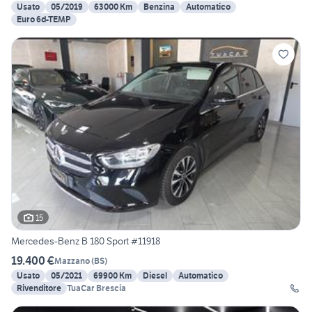
Usato
05/2019
63000 Km
Benzina
Automatico
Euro 6d-TEMP
15
Mercedes-Benz B 180 Sport #11918
19.400 €
Mazzano
(
BS
)
Usato
05/2021
69900 Km
Diesel
Automatico
Rivenditore
TuaCar Brescia