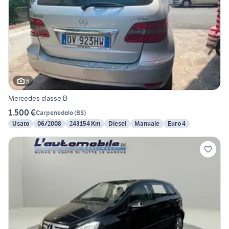
6
Mercedes classe B
1.500 €
Carpenedolo
(
BS
)
Usato
06/2008
243154 Km
Diesel
Manuale
Euro 4