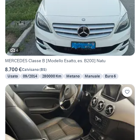
4
MERCEDES Classe B [Modello Esatto, es. B200] Natu
8.700 €
Calvisano
(
BS
)
Usato
09/2014
280000 Km
Metano
Manuale
Euro 6