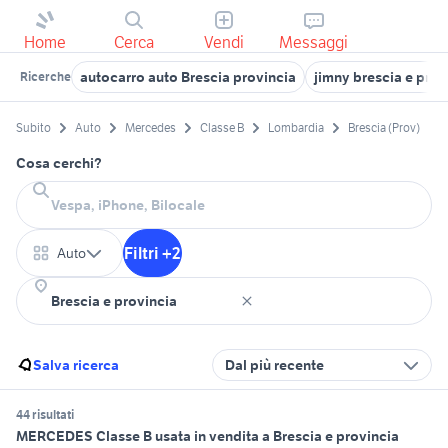
Home
Cerca
Vendi
Messaggi
autocarro auto Brescia provincia
jimny brescia e prov
Ricerche
Subito
Auto
Mercedes
Classe B
Lombardia
Brescia (Prov)
Cosa cerchi?
Filtri +2
Auto
Salva ricerca
Dal più recente
44 risultati
MERCEDES Classe B usata in vendita a Brescia e provincia