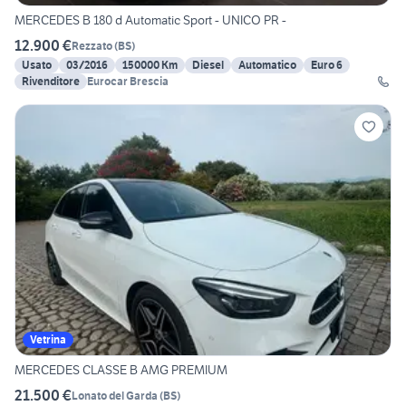
MERCEDES B 180 d Automatic Sport - UNICO PR -
12.900 €
Rezzato
(
BS
)
Usato
03/2016
150000 Km
Diesel
Automatico
Euro 6
Rivenditore
Eurocar Brescia
Vetrina
MERCEDES CLASSE B AMG PREMIUM
21.500 €
Lonato del Garda
(
BS
)