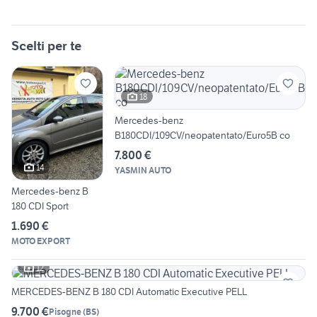
Scelti per te
18
Mercedes-benz
B180CDI/109CV/neopatentato/Euro5B co
7.800 €
14
YASMIN AUTO
Mercedes-benz B
180 CDI Sport
1.690 €
MOTO EXPORT
12
MERCEDES-BENZ B 180 CDI Automatic Executive PELL
9.700 €
Pisogne
(
BS
)