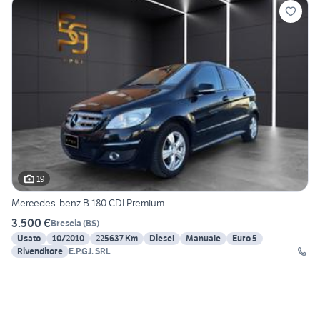
19
Mercedes-benz B 180 CDI Premium
3.500 €
Brescia
(
BS
)
Usato
10/2010
225637 Km
Diesel
Manuale
Euro 5
Rivenditore
E.P.GJ. SRL