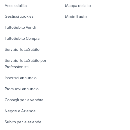
Pascelupo
Caravan e Camper
Accessibilità
Mappa del sito
Loft, mansarde e
Veicoli commerciali
altro
Gestisci cookies
Modelli auto
Case vacanza
TuttoSubito Vendi
Uffici e Locali
TuttoSubito Compra
commerciali
Servizio TuttoSubito
elettronica
per la casa e la
sports e hobby
Servizio TuttoSubito per
persona
Informatica
Animali
Professionisti
Arredamento e
Console e
Accessori per
Casalinghi
Inserisci annuncio
Videogiochi
animali
Elettrodomestici
Promuovi annuncio
Audio/Video
Musica e Film
Giardino e Fai da te
Consigli per la vendita
Fotografia
Libri e Riviste
Abbigliamento e
Negozi e Aziende
Telefonia
Strumenti Musicali
Accessori
Subito per le aziende
Sports
Tutto per i bambini