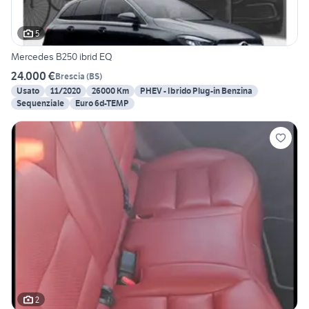
5
Mercedes B250 ibrid EQ
24.000 €
Brescia
(
BS
)
Usato
11/2020
26000 Km
PHEV - Ibrido Plug-in Benzina
Sequenziale
Euro 6d-TEMP
2