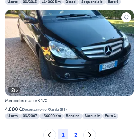
Usato
06/2015
114000 Km
Diesel
Sequenziale
Euro 6
6
Mercedes classeB 170
4.000 €
Desenzano del Garda
(
BS
)
Usato
06/2007
156000 Km
Benzina
Manuale
Euro 4
1
2