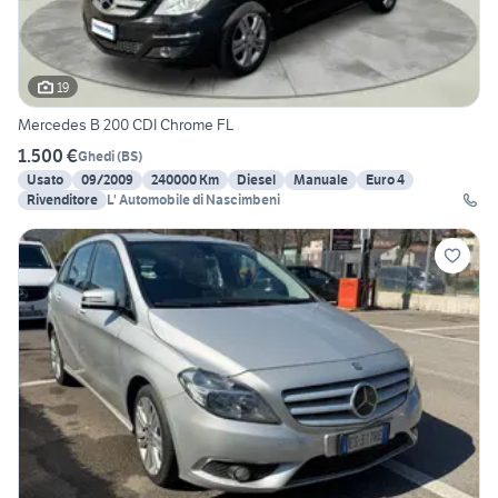
19
Mercedes B 200 CDI Chrome FL
1.500 €
Ghedi
(
BS
)
Usato
09/2009
240000 Km
Diesel
Manuale
Euro 4
Rivenditore
L' Automobile di Nascimbeni