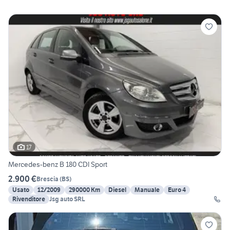
17
Mercedes-benz B 180 CDI Sport
2.900 €
Brescia
(
BS
)
Usato
12/2009
290000 Km
Diesel
Manuale
Euro 4
Rivenditore
Jsg auto SRL