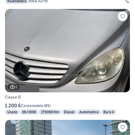
Rivenditore
RMD AUTO
6
Classe B
1.200 €
Carpenedolo
(
BS
)
Usato
09/2008
275000 Km
Diesel
Automatico
Euro 4