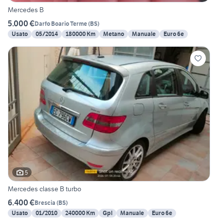
Mercedes B
5.000 €
Darfo Boario Terme
(
BS
)
Usato
05/2014
180000 Km
Metano
Manuale
Euro 6e
5
Mercedes classe B turbo
6.400 €
Brescia
(
BS
)
Usato
01/2010
240000 Km
Gpl
Manuale
Euro 6e