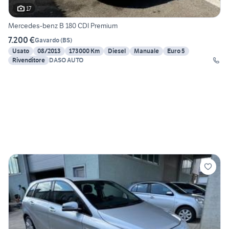
17
Mercedes-benz B 180 CDI Premium
7.200 €
Gavardo
(
BS
)
Usato
08/2013
173000 Km
Diesel
Manuale
Euro 5
Rivenditore
DASO AUTO