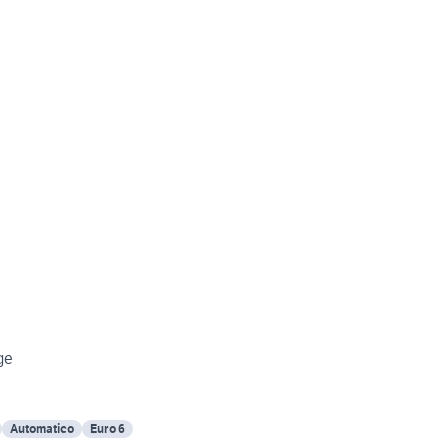
antage
Automatico
Euro 6