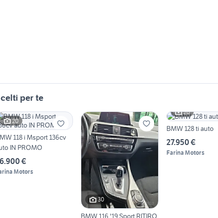
celti per te
20
20
BMW 128 ti auto
MW 118 i Msport 136cv
27.950 €
uto IN PROMO
Farina Motors
6.900 €
arina Motors
30
BMW 116 '19 Sport RITIRO