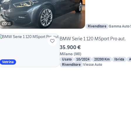
18
Rivenditore
Gamma Auto S.
& NLT a Verm
BMW Serie 1 120 MSport Pro aut.
35.900 €
Milano
(
MI
)
Usato
10/2024
20200 Km
Ibrida
A
Vetrina
Rivenditore
Viesse Auto