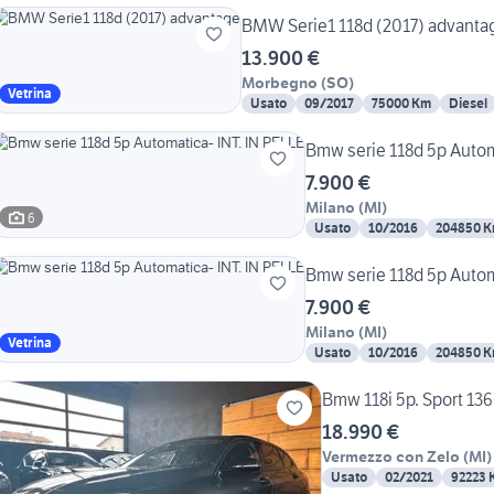
BMW Serie1 118d (2017) adv
13.900 €
Morbegno
(
SO
)
Vetrina
Usato
09/2017
75000 Km
Diesel
Bmw serie 118d 5p Autom
7.900 €
Milano
(
MI
)
6
Usato
10/2016
204850 
Bmw serie 118d 5p Autom
7.900 €
Milano
(
MI
)
Vetrina
Usato
10/2016
204850 
Bmw 118i 5p. Sport 1
18.990 €
Vermezzo con Zelo
(
MI
)
Usato
02/2021
92223 