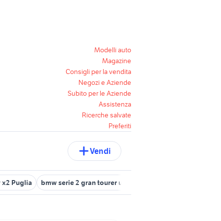
Modelli auto
Magazine
Consigli per la vendita
Negozi e Aziende
Subito per le Aziende
Assistenza
Ricerche salvate
Preferiti
Vendi
 x2 Puglia
bmw serie 2 gran tourer usata
bmw serie 8 coupe
b