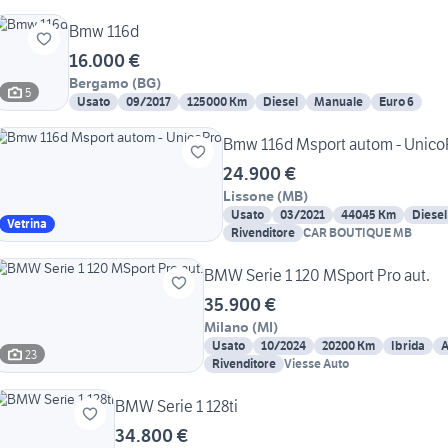
Bmw 116d
16.000 €
Bergamo
(
BG
)
5
Usato
09/2017
125000 Km
Diesel
Manuale
Euro 6
Bmw 116d Msport autom - Unico
24.900 €
Lissone
(
MB
)
Usato
03/2021
44045 Km
Diesel
Vetrina
Rivenditore
CAR BOUTIQUE MB
BMW Serie 1 120 MSport Pro aut.
35.900 €
Milano
(
MI
)
Usato
10/2024
20200 Km
Ibrida
A
23
Rivenditore
Viesse Auto
BMW Serie 1 128ti
34.800 €