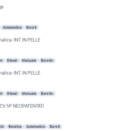
antage
Automatico
Euro 6
atica- INT. IN PELLE
Km
Diesel
Manuale
Euro 6c
atica- INT. IN PELLE
Km
Diesel
Manuale
Euro 6c
36CV 5P NEOPATENTATI
Km
Benzina
Automatico
Euro 6