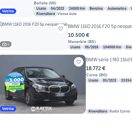
Bollate
(
MI
)
Usato
04/2023
24000 Km
Benzina
Automatico
Vetrina
Rivenditore
Viesse Auto
BMW 116D 2016 F20 5p neopat
10.500 €
Manerbio
(
BS
)
6
Usato
05/2016
104000 Km
Die
BMW serie 1 f40 116d
18.772 €
Curno
(
BG
)
Usato
03/2023
33354
Vetrina
Rivenditore
Rattix Curno