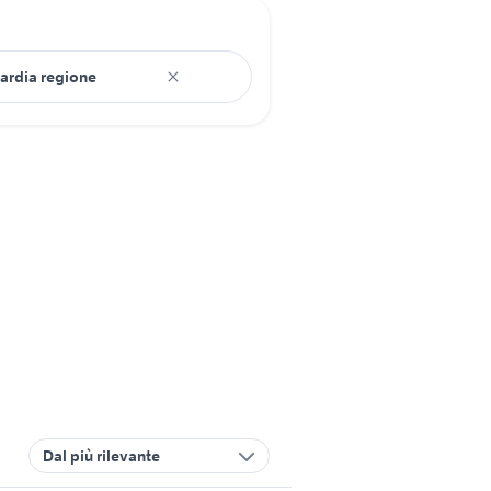
Dal più rilevante