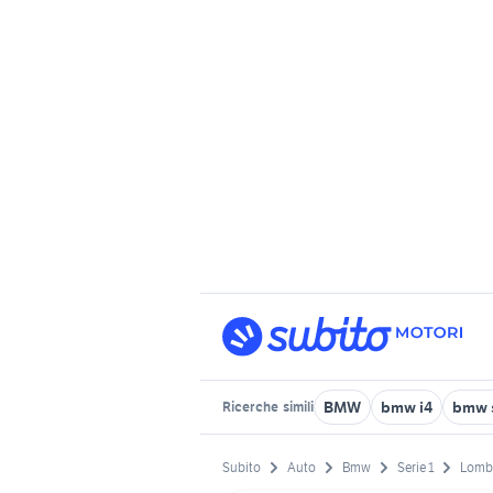
BMW
bmw i4
bmw s
Ricerche
simili
Subito
Auto
Bmw
Serie 1
Lomb