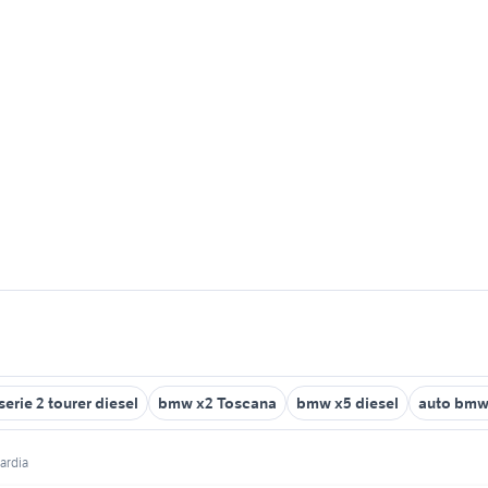
erie 2 tourer diesel
bmw x2 Toscana
bmw x5 diesel
auto bmw
ardia