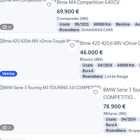
Bmw M4 Competition 640CV
69.900 €
Cornaredo
(
MI
)
Usato
09/2021
69000 Km
Benzina
Au
16
Rivenditore
DIAMONDS CARS
Bmw 420 420d 48V xDrive 
46.000 €
Rimini
(
RN
)
Usato
04/2024
44000 Km
Euro 6
Vetrina
Rivenditore
Livrée Rouge
BMW Serie 3 Tou
COMPETITIO...
78.900 €
Milano
(
MI
)
Usato
04/2024
Euro 6
23
Rivenditore
Gruppo
di Mil