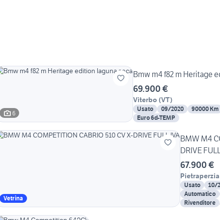
Bmw m4 f82 m Heritage ed
69.900 €
Viterbo
(
VT
)
Usato
09/2020
90000 Km
6
Euro 6d-TEMP
BMW M4 CO
DRIVE FULL
67.900 €
Pietraperzia
Usato
10/
Automatico
Vetrina
Rivenditore