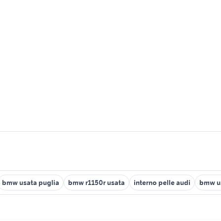
bmw usata puglia
bmw r1150r usata
interno pelle audi
bmw us