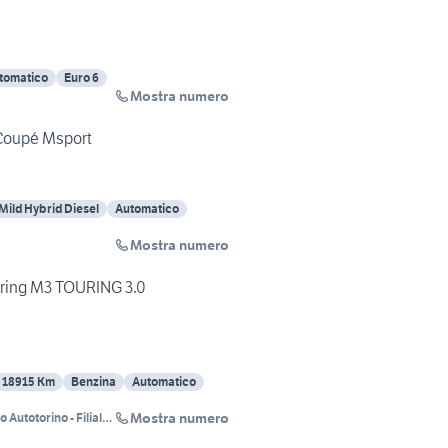
tomatico
Euro 6
Mostra numero
Coupé Msport
Mild Hybrid Diesel
Automatico
Mostra numero
ring M3 TOURING 3.0
18915 Km
Benzina
Automatico
Mostra numero
 Autotorino - Filiale
ano