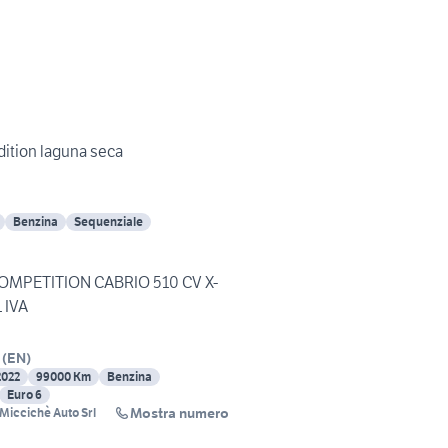
ition laguna seca
Benzina
Sequenziale
MPETITION CABRIO 510 CV X-
 IVA
(
EN
)
2022
99000 Km
Benzina
Euro 6
Mostra numero
Miccichè Auto Srl