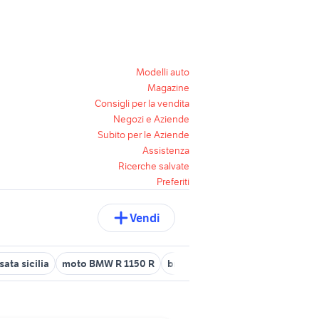
Modelli auto
Magazine
Consigli per la vendita
Negozi e Aziende
Subito per le Aziende
Assistenza
Ricerche salvate
Preferiti
Vendi
ata sicilia
moto BMW R 1150 R
bmw 318d
autoradio bmw e90