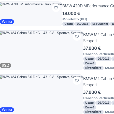
BMW 420D MPerformance Gr
19.000 €
Mondolfo
(
PU
)
Vetrina
Usato
02/2015
155000 Km
D
BMW M4 Cabrio 3.
Scopert
37.900 €
Caronno Pertusell
Usato
09/2019
Euro 6
15
Rivenditore
ITALI
BMW M4 Cabrio 3.
Scopert
37.900 €
Caronno Pertusell
Usato
09/2019
Euro 6
Vetrina
Rivenditore
ITALI