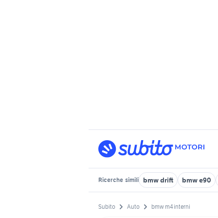
bmw drift
bmw e90
Ricerche
simili
Subito
Auto
bmw m4 interni