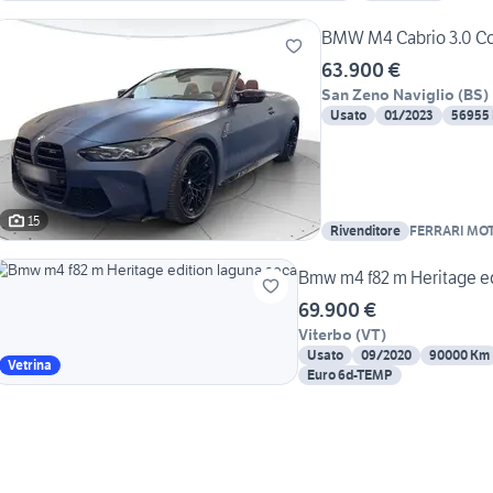
BMW M4 Cabrio 3.0 Co
63.900 €
San Zeno Naviglio
(
BS
)
Usato
01/2023
56955
15
Rivenditore
FERRARI MO
Bmw m4 f82 m Heritage ed
69.900 €
Viterbo
(
VT
)
Usato
09/2020
90000 Km
Vetrina
Euro 6d-TEMP