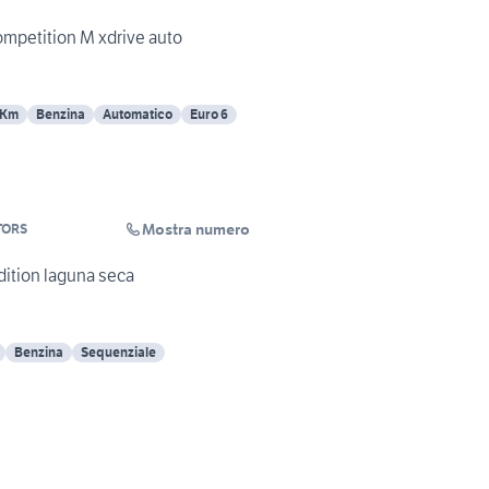
mpetition M xdrive auto
 Km
Benzina
Automatico
Euro 6
Mostra numero
TORS
ition laguna seca
Benzina
Sequenziale