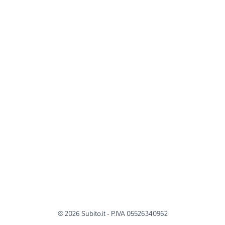
©
2026
Subito.it - P.IVA 05526340962