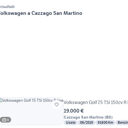
 risultati
olkswagen a Cazzago San Martino
Volkswagen Golf 7.5 TSI 150cv R 
19.000 €
Cazzago San Martino
(
BS
)
6
Usato
06/2019
91800 Km
Benzi