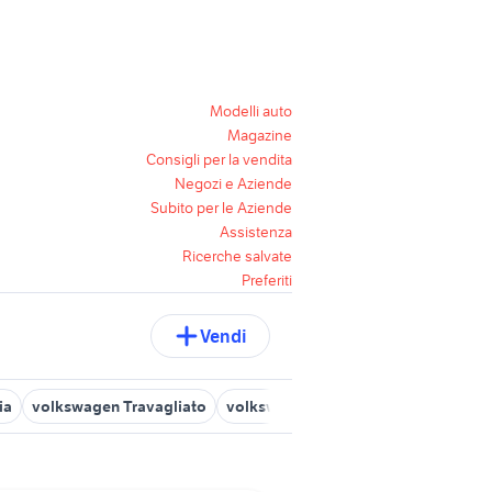
Modelli auto
Magazine
Consigli per la vendita
Negozi e Aziende
Subito per le Aziende
Assistenza
Ricerche salvate
Preferiti
Vendi
ia
volkswagen Travagliato
volkswagen telgate
volkswagen c