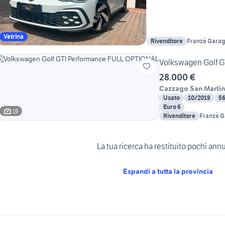
Vetrina
Rivenditore
Franzè Gara
Volkswagen Golf 
28.000 €
Cazzago San Marti
Usato
10/2019
5
Euro 6
19
Rivenditore
Franzè 
La tua ricerca ha restituito pochi ann
Espandi a tutta la provincia