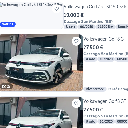
Volkswagen Golf 7.5 TSI 150cv R 
19.000 €
Cazzago San Martino
(
BS
)
Vetrina
Usato
06/2019
91800 Km
Benzi
Volkswagen Golf 8 GTI
27.500 €
Cazzago San Martino
(
Usato
10/2020
68500
23
Rivenditore
Franzè Gara
Volkswagen Golf 8 GTI
27.500 €
Cazzago San Martino
(
Usato
10/2020
68500