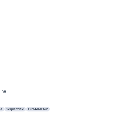
line
na
Sequenziale
Euro 6d-TEMP