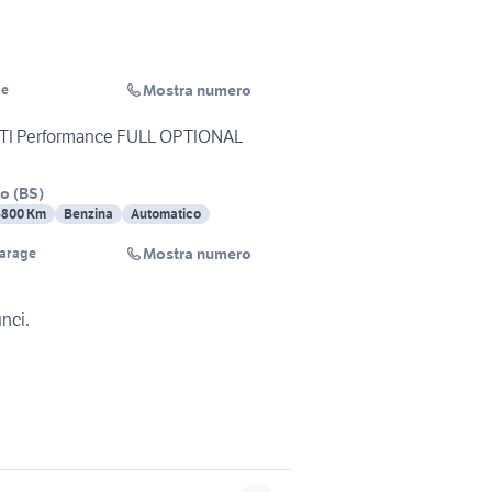
Mostra numero
ge
GTI Performance FULL OPTIONAL
no
(
BS
)
6800 Km
Benzina
Automatico
Mostra numero
Garage
unci.