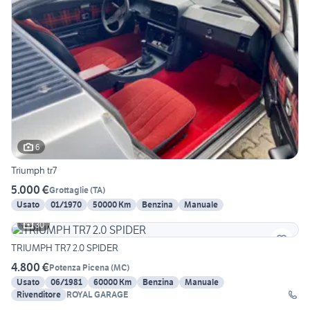
6
Triumph tr7
5.000 €
Grottaglie
(
TA
)
Usato
01/1970
50000 Km
Benzina
Manuale
30
TRIUMPH TR7 2.0 SPIDER
4.800 €
Potenza Picena
(
MC
)
Usato
06/1981
60000 Km
Benzina
Manuale
Rivenditore
ROYAL GARAGE