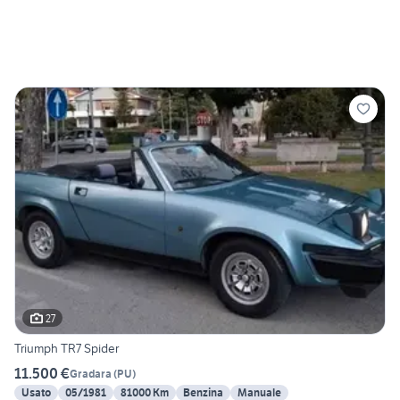
27
Triumph TR7 Spider
11.500 €
Gradara
(
PU
)
Usato
05/1981
81000 Km
Benzina
Manuale