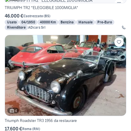
TRIUMPH TR2 *ELEGGIBILE 1000MIGLIA*
46.000 €
Castrezzato
(
BS
)
Usato
04/1950
40000 Km
Benzina
Manuale
Pre-Euro
Rivenditore
ADcars Srl
4
Triumph Roadster TR3 1956 da restaurare
17.600 €
Roma
(
RM
)