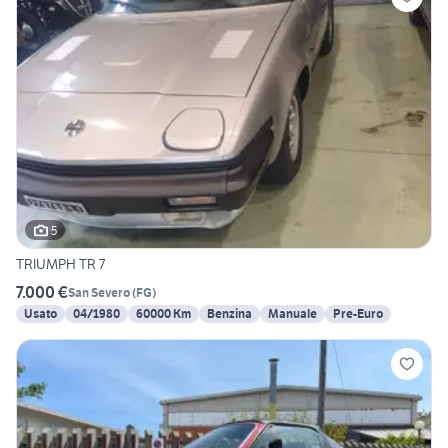
5
TRIUMPH TR 7
7.000 €
San Severo
(
FG
)
Usato
04/1980
60000 Km
Benzina
Manuale
Pre-Euro