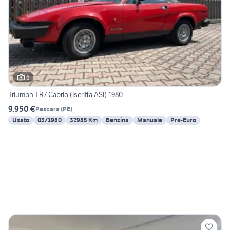
6
Triumph TR7 Cabrio (Iscritta ASI) 1980
9.950 €
Pescara
(
PE
)
Usato
03/1980
32985 Km
Benzina
Manuale
Pre-Euro