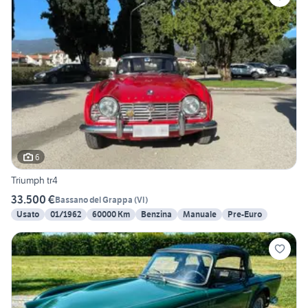
6
Triumph tr4
33.500 €
Bassano del Grappa
(
VI
)
Usato
01/1962
60000 Km
Benzina
Manuale
Pre-Euro