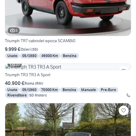
6
Triumph TR7 cabriolet epoca SCAMBi0
9.999 €
Ozieri
(
SS
)
Usato
05/1980
49000 Km
Benzina
20
Triumph TR3 TR3 A Sport
40.900 €
Roma
(
RM
)
Usato
05/1960
75000 Km
Benzina
Manuale
Pre-Euro
Rivenditore
SD Motors