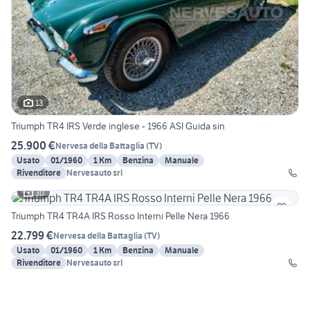
13
Triumph TR4 IRS Verde inglese - 1966 ASI Guida sin
25.900 €
Nervesa della Battaglia
(
TV
)
Usato
01/1960
1 Km
Benzina
Manuale
Rivenditore
Nervesauto srl
30
Triumph TR4 TR4A IRS Rosso Interni Pelle Nera 1966
22.799 €
Nervesa della Battaglia
(
TV
)
Usato
01/1960
1 Km
Benzina
Manuale
Rivenditore
Nervesauto srl