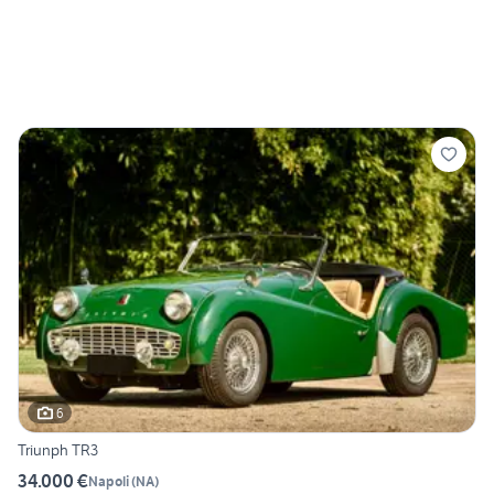
6
Triunph TR3
34.000 €
Napoli
(
NA
)