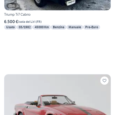
6
Triump Tr7 Cabrio
6.500 €
Isola del Liri
(
FR
)
Usato
03/1982
45000 Km
Benzina
Manuale
Pre-Euro