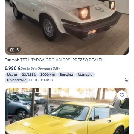
15
Triumph TR7 !! TARGA ORO ASI CRS! PREZZO REALE!!
9.990 €
Sesto San Giovanni
(
MI
)
Usato
03/1981
3000 Km
Benzina
Manuale
Rivenditore
LITTLE CARS 3