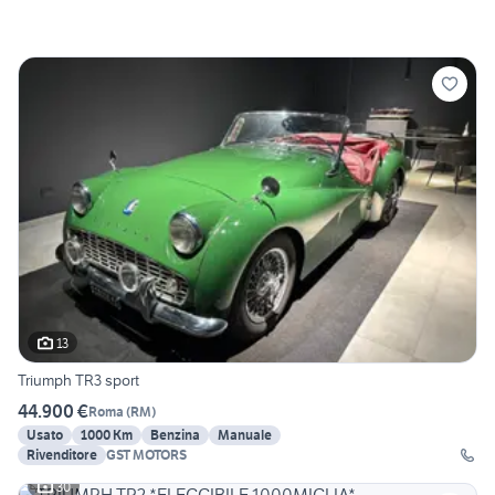
13
Triumph TR3 sport
44.900 €
Roma
(
RM
)
Usato
1000 Km
Benzina
Manuale
Rivenditore
GST MOTORS
30