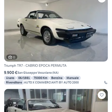
11
Triumph TR7 - CABRIO EPOCA PERMUTA
9.900 €
San Giuseppe Vesuviano
(
NA
)
Usato
06/1981
75000 Km
Benzina
Manuale
Rivenditore
AUTO X COMMERCIANTI BY AUTO 2000