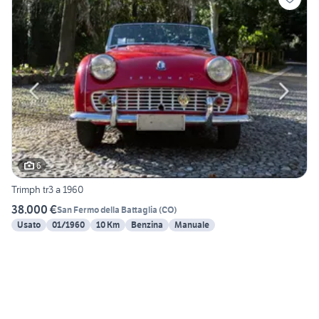
6
Trimph tr3 a 1960
38.000 €
San Fermo della Battaglia
(
CO
)
Usato
01/1960
10 Km
Benzina
Manuale