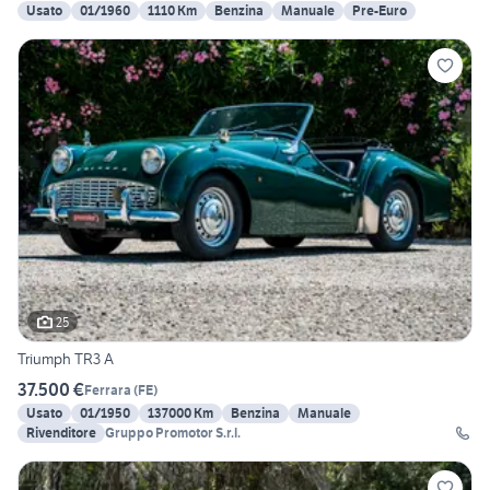
Usato
01/1960
1110 Km
Benzina
Manuale
Pre-Euro
25
Triumph TR3 A
37.500 €
Ferrara
(
FE
)
Usato
01/1950
137000 Km
Benzina
Manuale
Rivenditore
Gruppo Promotor S.r.l.