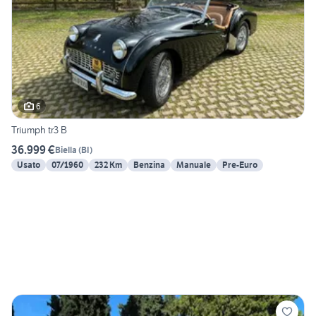
6
Triumph tr3 B
36.999 €
Biella
(
BI
)
Usato
07/1960
232 Km
Benzina
Manuale
Pre-Euro