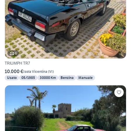
6
TRIUMPH TR7
10.000 €
Isola Vicentina
(
VI
)
Usato
05/1985
30000 Km
Benzina
Manuale