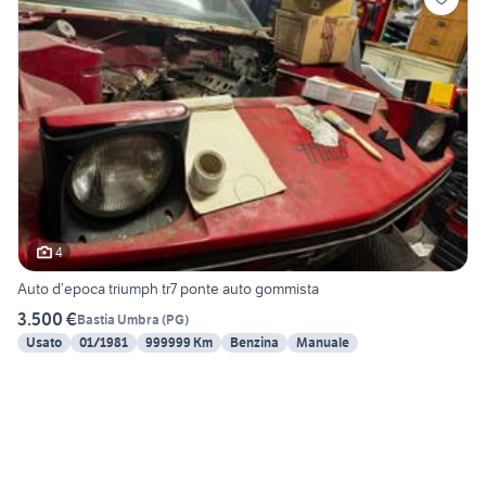
4
Auto d’epoca triumph tr7 ponte auto gommista
3.500 €
Bastia Umbra
(
PG
)
Usato
01/1981
999999 Km
Benzina
Manuale