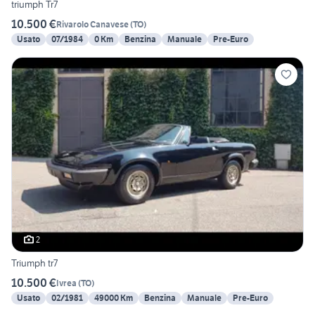
triumph Tr7
10.500 €
Rivarolo Canavese
(
TO
)
Usato
07/1984
0 Km
Benzina
Manuale
Pre-Euro
2
Triumph tr7
10.500 €
Ivrea
(
TO
)
Usato
02/1981
49000 Km
Benzina
Manuale
Pre-Euro