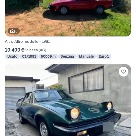
6
Altro Altro modello - 1981
10.400 €
Sciacca
(
AG
)
Usato
03/1981
5000 Km
Benzina
Manuale
Euro 1