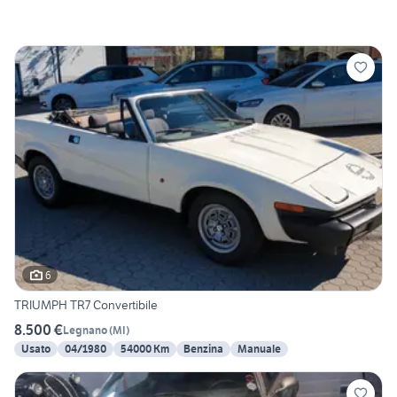
6
TRIUMPH TR7 Convertibile
8.500 €
Legnano
(
MI
)
Usato
04/1980
54000 Km
Benzina
Manuale