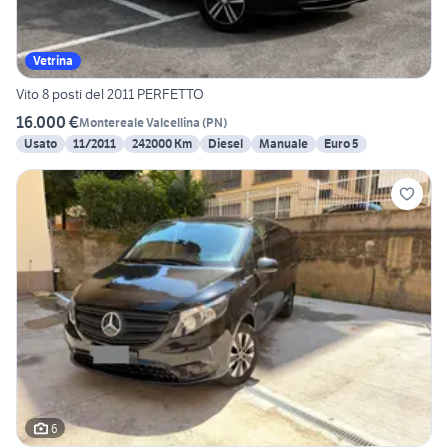
Vetrina
Vito 8 posti del 2011 PERFETTO
16.000 €
Montereale Valcellina
(
PN
)
Usato
11/2011
242000 Km
Diesel
Manuale
Euro 5
6