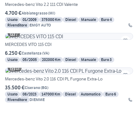
Mercedes-benz Vito 2.2 111 CDI Valente
4.700 €
Abbiategrasso
(
MI
)
Usato
01/2009
375000 Km
Diesel
Manuale
Euro 4
Rivenditore
EMGY AUTO
2
MERCEDES VITO 115 CDI
6.250 €
Castellanza
(
VA
)
Usato
05/2005
202000 Km
Diesel
Manuale
Euro 3
13
Mercedes-benz Vito 2.0 116 CDI PL Furgone Extra-Lo
35.500 €
Ciserano
(
BG
)
Usato
08/2023
147000 Km
Diesel
Automatico
Euro 6
Rivenditore
DIEMME