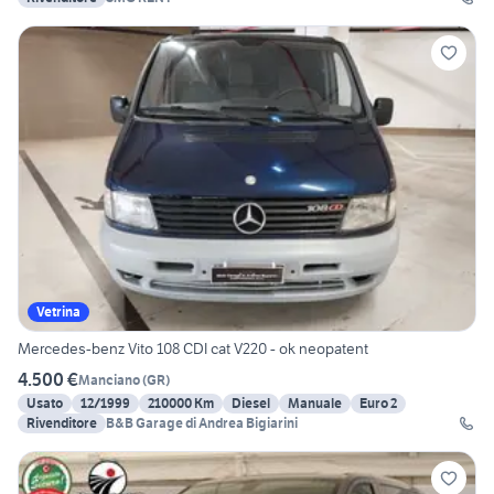
Vetrina
Mercedes-benz Vito 108 CDI cat V220 - ok neopatent
4.500 €
Manciano
(
GR
)
Usato
12/1999
210000 Km
Diesel
Manuale
Euro 2
Rivenditore
B&B Garage di Andrea Bigiarini