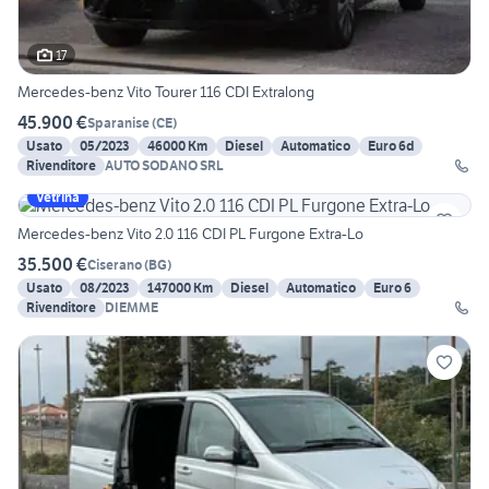
17
Mercedes-benz Vito Tourer 116 CDI Extralong
45.900 €
Sparanise
(
CE
)
Usato
05/2023
46000 Km
Diesel
Automatico
Euro 6d
Rivenditore
AUTO SODANO SRL
Vetrina
Mercedes-benz Vito 2.0 116 CDI PL Furgone Extra-Lo
35.500 €
Ciserano
(
BG
)
Usato
08/2023
147000 Km
Diesel
Automatico
Euro 6
Rivenditore
DIEMME