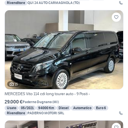
Rivenditore
QUI 24 AUTO CARMAGNOLA (TO)
15
MERCEDES Vito 114 cdi long tourer auto - 9 Posti -
29.000 €
Paderno Dugnano
(
MI
)
Usato
05/2021
94000 Km
Diesel
Automatico
Euro 6
Rivenditore
PADERNO MOTORI SRL