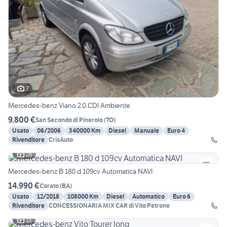
7
Mercedes-benz Viano 2.0 CDI Ambiente
9.800 €
San Secondo di Pinerolo
(
TO
)
Usato
06/2006
340000 Km
Diesel
Manuale
Euro 4
Rivenditore
CrisAuto
28
Mercedes-benz B 180 d 109cv Automatica NAVI
14.990 €
Corato
(
BA
)
Usato
12/2018
108000 Km
Diesel
Automatico
Euro 6
Rivenditore
CONCESSIONARIA MIX CAR di Vito Petrone
13