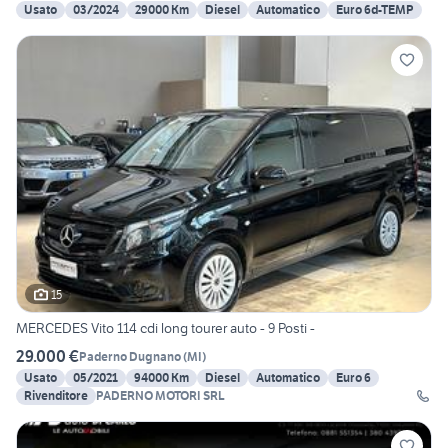
Usato
03/2024
29000 Km
Diesel
Automatico
Euro 6d-TEMP
15
MERCEDES Vito 114 cdi long tourer auto - 9 Posti -
29.000 €
Paderno Dugnano
(
MI
)
Usato
05/2021
94000 Km
Diesel
Automatico
Euro 6
Rivenditore
PADERNO MOTORI SRL