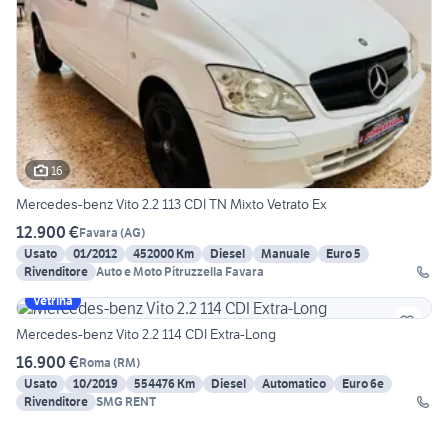
16
Mercedes-benz Vito 2.2 113 CDI TN Mixto Vetrato Ex
12.900 €
Favara
(
AG
)
Usato
01/2012
452000 Km
Diesel
Manuale
Euro 5
Rivenditore
Auto e Moto Pitruzzella Favara
Vetrina
Mercedes-benz Vito 2.2 114 CDI Extra-Long
16.900 €
Roma
(
RM
)
Usato
10/2019
554476 Km
Diesel
Automatico
Euro 6e
Rivenditore
SMG RENT