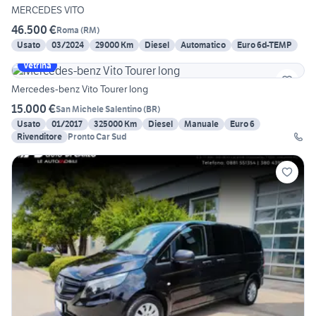
MERCEDES VITO
46.500 €
Roma
(
RM
)
Usato
03/2024
29000 Km
Diesel
Automatico
Euro 6d-TEMP
Vetrina
Mercedes-benz Vito Tourer long
15.000 €
San Michele Salentino
(
BR
)
Usato
01/2017
325000 Km
Diesel
Manuale
Euro 6
Rivenditore
Pronto Car Sud