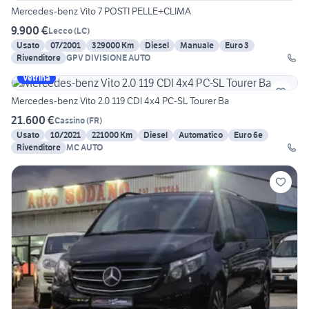
Mercedes-benz Vito 7 POSTI PELLE+CLIMA
9.900 €
Lecco
(
LC
)
Usato
07/2001
329000 Km
Diesel
Manuale
Euro 3
Rivenditore
GPV DIVISIONE AUTO
Vetrina
Mercedes-benz Vito 2.0 119 CDI 4x4 PC-SL Tourer Ba
21.600 €
Cassino
(
FR
)
Usato
10/2021
221000 Km
Diesel
Automatico
Euro 6e
Rivenditore
MC AUTO