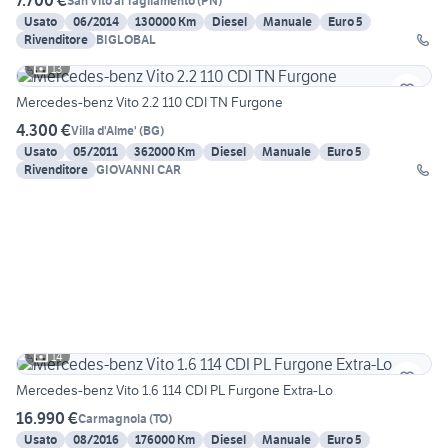
7.700 €
San Vito al Tagliamento
(
PN
)
Usato
06/2014
130000 Km
Diesel
Manuale
Euro 5
Rivenditore
BIGLOBAL
13
Mercedes-benz Vito 2.2 110 CDI TN Furgone
4.300 €
Villa d'Alme'
(
BG
)
Usato
05/2011
362000 Km
Diesel
Manuale
Euro 5
Rivenditore
GIOVANNI CAR
14
Mercedes-benz Vito 1.6 114 CDI PL Furgone Extra-Lo
16.990 €
Carmagnola
(
TO
)
Usato
08/2016
176000 Km
Diesel
Manuale
Euro 5