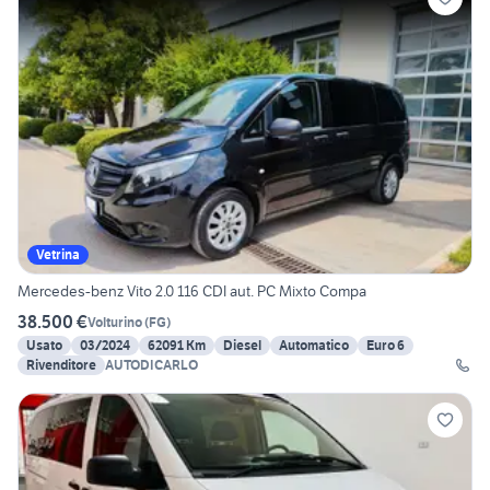
Vetrina
Mercedes-benz Vito 2.0 116 CDI aut. PC Mixto Compa
38.500 €
Volturino
(
FG
)
Usato
03/2024
62091 Km
Diesel
Automatico
Euro 6
Rivenditore
AUTODICARLO