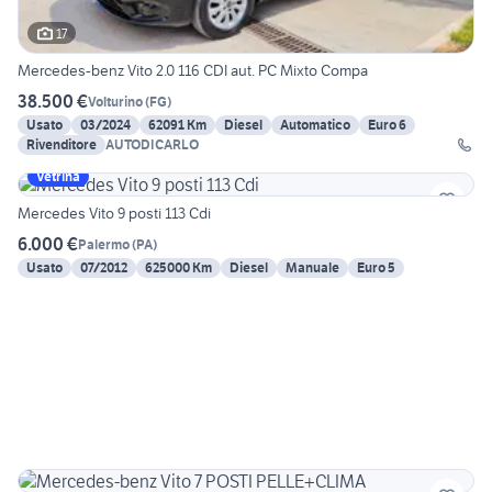
17
Mercedes-benz Vito 2.0 116 CDI aut. PC Mixto Compa
38.500 €
Volturino
(
FG
)
Usato
03/2024
62091 Km
Diesel
Automatico
Euro 6
Rivenditore
AUTODICARLO
Vetrina
Mercedes Vito 9 posti 113 Cdi
6.000 €
Palermo
(
PA
)
Usato
07/2012
625000 Km
Diesel
Manuale
Euro 5