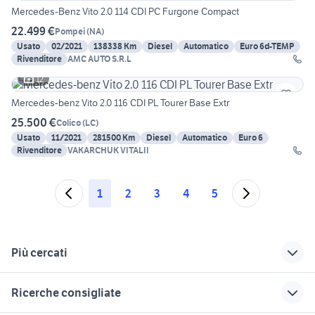
Mercedes-Benz Vito 2.0 114 CDI PC Furgone Compact
22.499 €
Pompei
(
NA
)
Usato
02/2021
138338 Km
Diesel
Automatico
Euro 6d-TEMP
Rivenditore
AMC AUTO S.R.L
12
Mercedes-benz Vito 2.0 116 CDI PL Tourer Base Extr
25.500 €
Colico
(
LC
)
Usato
11/2021
281500 Km
Diesel
Automatico
Euro 6
Rivenditore
VAKARCHUK VITALII
1
2
3
4
5
Più cercati
Correlati
Richerche simili
Suggerimenti
Ricerche consigliate
cdi motori
mercedes benz 220
auto usate imola