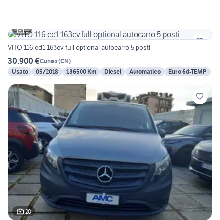
6
VITO 116 cd1 163cv full optional autocarro 5 posti
30.900 €
Cuneo
(
CN
)
Usato
05/2018
136500 Km
Diesel
Automatico
Euro 6d-TEMP
20