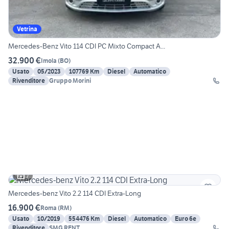
Vetrina
Mercedes-Benz Vito 114 CDI PC Mixto Compact A...
32.900 €
Imola
(
BO
)
Usato
05/2023
107769 Km
Diesel
Automatico
Rivenditore
Gruppo Morini
7
Mercedes-benz Vito 2.2 114 CDI Extra-Long
16.900 €
Roma
(
RM
)
Usato
10/2019
554476 Km
Diesel
Automatico
Euro 6e
Rivenditore
SMG RENT