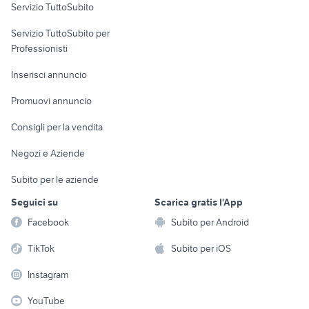
Servizio TuttoSubito
elettronica
per la casa e la
sports e hobby
Servizio TuttoSubito per
persona
Informatica
Animali
Professionisti
Arredamento e
Console e
Accessori per
Casalinghi
Inserisci annuncio
Videogiochi
animali
Elettrodomestici
Promuovi annuncio
Audio/Video
Musica e Film
Giardino e Fai da te
Consigli per la vendita
Fotografia
Libri e Riviste
Abbigliamento e
Negozi e Aziende
Telefonia
Strumenti Musicali
Accessori
Subito per le aziende
Sports
Tutto per i bambini
Seguici su
Scarica gratis l'App
Biciclette
Facebook
Subito per Android
Collezionismo
TikTok
Subito per iOS
Instagram
YouTube