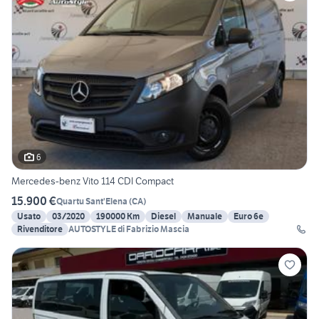
6
Mercedes-benz Vito 114 CDI Compact
15.900 €
Quartu Sant'Elena
(
CA
)
Usato
03/2020
190000 Km
Diesel
Manuale
Euro 6e
Rivenditore
AUTOSTYLE di Fabrizio Mascia