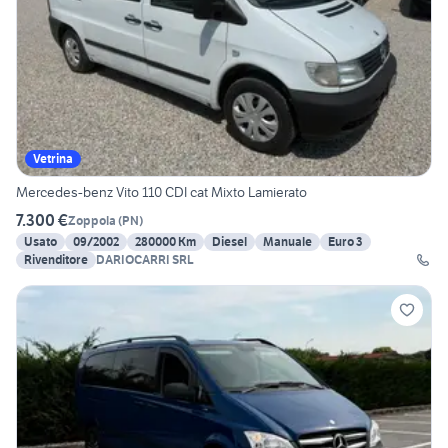
Vetrina
Mercedes-benz Vito 110 CDI cat Mixto Lamierato
7.300 €
Zoppola
(
PN
)
Usato
09/2002
280000 Km
Diesel
Manuale
Euro 3
Rivenditore
DARIOCARRI SRL