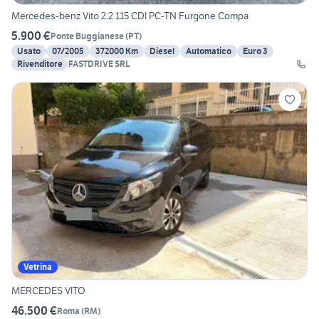
Mercedes-benz Vito 2.2 115 CDI PC-TN Furgone Compa
5.900 €
Ponte Buggianese
(
PT
)
Usato
07/2005
372000 Km
Diesel
Automatico
Euro 3
Rivenditore
FASTDRIVE SRL
Vetrina
MERCEDES VITO
46.500 €
Roma
(
RM
)