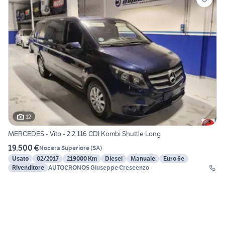
12
MERCEDES - Vito - 2.2 116 CDI Kombi Shuttle Long
19.500 €
Nocera Superiore
(
SA
)
Usato
02/2017
219000 Km
Diesel
Manuale
Euro 6e
Rivenditore
AUTOCRONOS Giuseppe Crescenzo