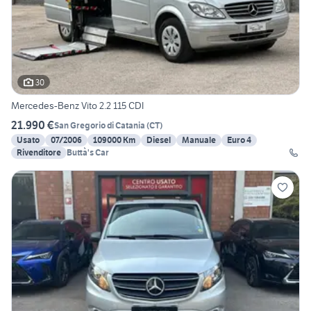
30
Mercedes-Benz Vito 2.2 115 CDI
21.990 €
San Gregorio di Catania
(
CT
)
Usato
07/2006
109000 Km
Diesel
Manuale
Euro 4
Rivenditore
Buttà's Car