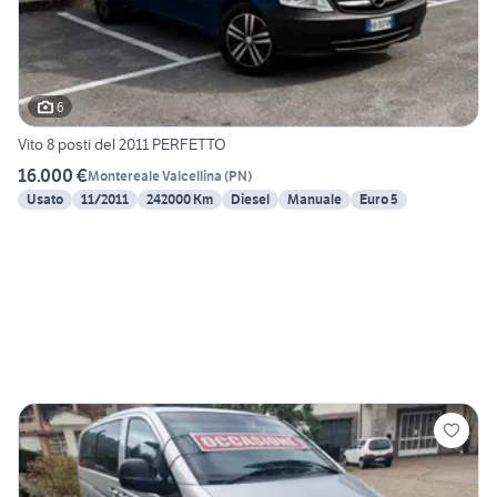
6
Vito 8 posti del 2011 PERFETTO
16.000 €
Montereale Valcellina
(
PN
)
Usato
11/2011
242000 Km
Diesel
Manuale
Euro 5