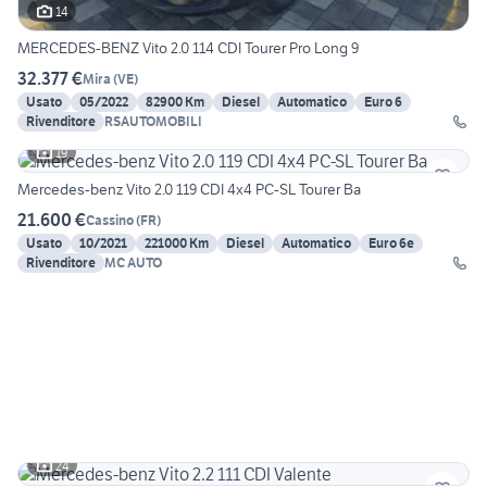
14
MERCEDES-BENZ Vito 2.0 114 CDI Tourer Pro Long 9
32.377 €
Mira
(
VE
)
Usato
05/2022
82900 Km
Diesel
Automatico
Euro 6
Rivenditore
RSAUTOMOBILI
19
Mercedes-benz Vito 2.0 119 CDI 4x4 PC-SL Tourer Ba
21.600 €
Cassino
(
FR
)
Usato
10/2021
221000 Km
Diesel
Automatico
Euro 6e
Rivenditore
MC AUTO
24