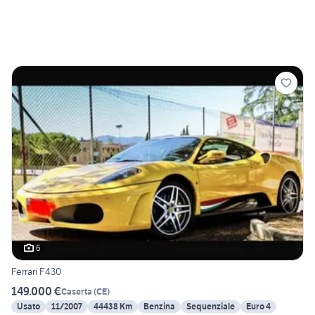
6
Ferrari F430
149.000 €
Caserta
(
CE
)
Usato
11/2007
44438 Km
Benzina
Sequenziale
Euro 4