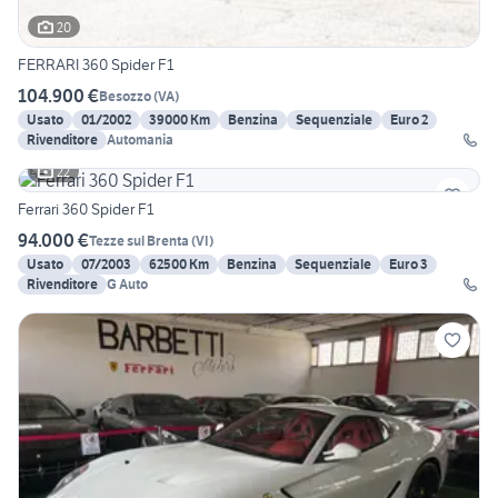
20
FERRARI 360 Spider F1
104.900 €
Besozzo
(
VA
)
Usato
01/2002
39000 Km
Benzina
Sequenziale
Euro 2
Rivenditore
Automania
22
Ferrari 360 Spider F1
94.000 €
Tezze sul Brenta
(
VI
)
Usato
07/2003
62500 Km
Benzina
Sequenziale
Euro 3
Rivenditore
G Auto