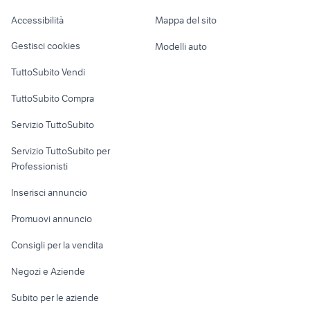
Caravan e Camper
Accessibilità
Mappa del sito
Loft, mansarde e
Veicoli commerciali
altro
Gestisci cookies
Modelli auto
Case vacanza
TuttoSubito Vendi
Uffici e Locali
TuttoSubito Compra
commerciali
Servizio TuttoSubito
elettronica
per la casa e la
sports e hobby
Servizio TuttoSubito per
persona
Informatica
Animali
Professionisti
Arredamento e
Console e
Accessori per
Casalinghi
Inserisci annuncio
Videogiochi
animali
Elettrodomestici
Promuovi annuncio
Audio/Video
Musica e Film
Giardino e Fai da te
Consigli per la vendita
Fotografia
Libri e Riviste
Abbigliamento e
Negozi e Aziende
Telefonia
Strumenti Musicali
Accessori
Subito per le aziende
Sports
Tutto per i bambini