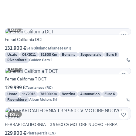
26
Ferrari California DCT
131.900 €
San Giuliano Milanese
(
MI
)
Usato
06/2011
31600 Km
Benzina
Sequenziale
Euro 5
Rivenditore
Golden Cars 2
26
Ferrari California T DCT
129.999 €
Taurianova
(
RC
)
Usato
11/2016
78500 Km
Benzina
Automatico
Euro 6
Rivenditore
Alban Motors Srl
30
FERRARI CALIFORNIA T 3.9 560 CV MOTORE NUOVO FERRA
129.900 €
Pietraperzia
(
EN
)