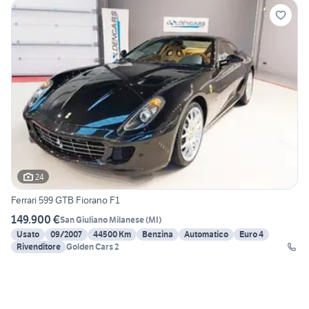
24
Ferrari 599 GTB Fiorano F1
149.900 €
San Giuliano Milanese
(
MI
)
Usato
09/2007
44500 Km
Benzina
Automatico
Euro 4
Rivenditore
Golden Cars 2