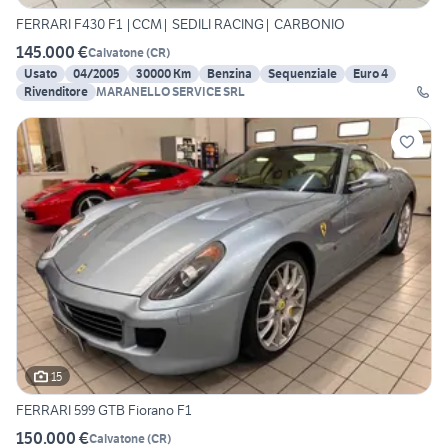
FERRARI F430 F1 |CCM| SEDILI RACING| CARBONIO
145.000 €
Calvatone
(
CR
)
Usato
04/2005
30000 Km
Benzina
Sequenziale
Euro 4
Rivenditore
MARANELLO SERVICE SRL
15
FERRARI 599 GTB Fiorano F1
150.000 €
Calvatone
(
CR
)