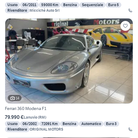
Usato
06/2011
59000 Km
Benzina
Sequenziale
Euro 5
Rivenditore
Miccichè Auto Srl
14
Ferrari 360 Modena F1
79.990 €
Lanuvio
(
RM
)
Usato
06/2002
72091 Km
Benzina
Automatico
Euro 3
Rivenditore
ORIGINAL MOTORS