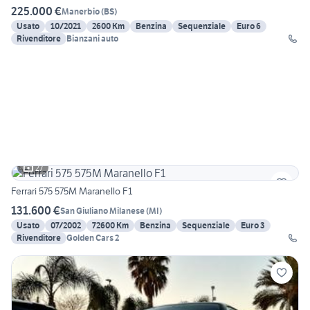
225.000 €
Manerbio
(
BS
)
Usato
10/2021
2600 Km
Benzina
Sequenziale
Euro 6
Rivenditore
Bianzani auto
27
Ferrari 575 575M Maranello F1
131.600 €
San Giuliano Milanese
(
MI
)
Usato
07/2002
72600 Km
Benzina
Sequenziale
Euro 3
Rivenditore
Golden Cars 2