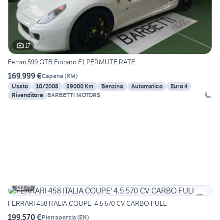
17
Ferrari 599 GTB Fiorano F1 PERMUTE RATE
169.999 €
Capena
(
RM
)
Usato
10/2008
59000 Km
Benzina
Automatico
Euro 4
Rivenditore
BARBETTI MOTORS
25
FERRARI 458 ITALIA COUPE' 4.5 570 CV CARBO FULL
199.570 €
Pietraperzia
(
EN
)