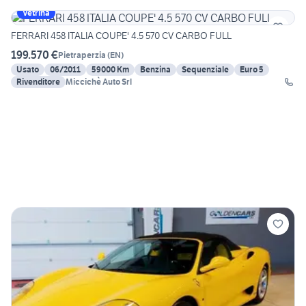
Vetrina
FERRARI 458 ITALIA COUPE' 4.5 570 CV CARBO FULL
199.570 €
Pietraperzia
(
EN
)
Usato
06/2011
59000 Km
Benzina
Sequenziale
Euro 5
Rivenditore
Miccichè Auto Srl