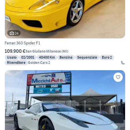
24
Ferrari 360 Spider F1
109.900 €
San Giuliano Milanese
(
MI
)
Usato
02/2001
40400 Km
Benzina
Sequenziale
Euro 2
Rivenditore
Golden Cars 2