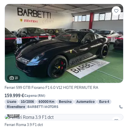
18
Ferrari 599 GTB Fiorano F1 6.0 V12 HGTE PERMUTE RA
159.999 €
Capena
(
RM
)
Usato
10/2006
60000 Km
Benzina
Automatico
Euro 4
Rivenditore
BARBETTI MOTORS
17
Ferrari Roma 3.9 F1 dct