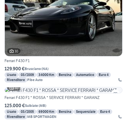
30
Ferrari F430 F1
129.900 €
Brusciano
(
NA
)
Usato
03/2009
34000 Km
Benzina
Automatico
Euro 4
Rivenditore
Pibe Auto
30
Ferrari F430 F1 * ROSSA * SERVICE FERRARI * GARANZ
125.000 €
Sulbiate
(
MB
)
Usato
03/2005
69000 Km
Benzina
Sequenziale
Euro 4
Rivenditore
MB SPORTWAGEN