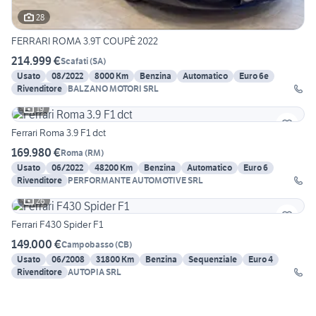
28
FERRARI ROMA 3.9T COUPÈ 2022
214.999 €
Scafati
(
SA
)
Usato
08/2022
8000 Km
Benzina
Automatico
Euro 6e
Rivenditore
BALZANO MOTORI SRL
19
Ferrari Roma 3.9 F1 dct
169.980 €
Roma
(
RM
)
Usato
06/2022
48200 Km
Benzina
Automatico
Euro 6
Rivenditore
PERFORMANTE AUTOMOTIVE SRL
26
Ferrari F430 Spider F1
149.000 €
Campobasso
(
CB
)
Usato
06/2008
31800 Km
Benzina
Sequenziale
Euro 4
Rivenditore
AUTOPIA SRL