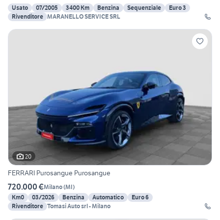
Usato
07/2005
3400 Km
Benzina
Sequenziale
Euro 3
Rivenditore
MARANELLO SERVICE SRL
20
FERRARI Purosangue Purosangue
720.000 €
Milano
(
MI
)
Km0
03/2026
Benzina
Automatico
Euro 6
Rivenditore
Tomasi Auto srl - Milano