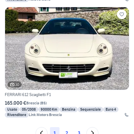
30
FERRARI 612 Scaglietti F1
165.000 €
Brescia
(
BS
)
Usato
05/2008
90000 Km
Benzina
Sequenziale
Euro 4
Rivenditore
Link Motors Brescia
1
2
3