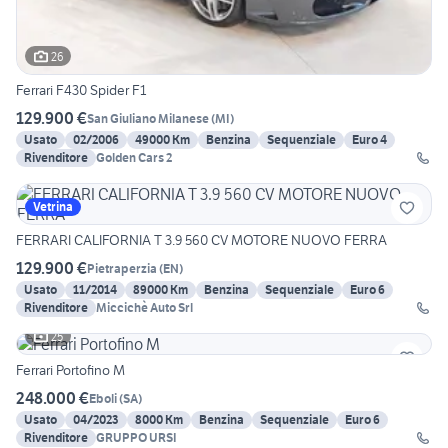
26
Ferrari F430 Spider F1
129.900 €
San Giuliano Milanese
(
MI
)
Usato
02/2006
49000 Km
Benzina
Sequenziale
Euro 4
Rivenditore
Golden Cars 2
Vetrina
FERRARI CALIFORNIA T 3.9 560 CV MOTORE NUOVO FERRA
129.900 €
Pietraperzia
(
EN
)
Usato
11/2014
89000 Km
Benzina
Sequenziale
Euro 6
Rivenditore
Miccichè Auto Srl
25
Ferrari Portofino M
248.000 €
Eboli
(
SA
)
Usato
04/2023
8000 Km
Benzina
Sequenziale
Euro 6
Rivenditore
GRUPPO URSI