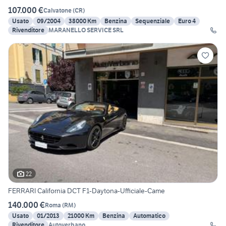
107.000 €
Calvatone
(
CR
)
Usato
09/2004
38000 Km
Benzina
Sequenziale
Euro 4
Rivenditore
MARANELLO SERVICE SRL
22
FERRARI California DCT F1-Daytona-Ufficiale-Came
140.000 €
Roma
(
RM
)
Usato
01/2013
21000 Km
Benzina
Automatico
Rivenditore
Autoverbano