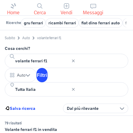
Home
Cerca
Vendi
Messaggi
gru ferrari
ricambi ferrari
fiat dino ferrari auto
ferr
Ricerche
Subito
Auto
volante ferrari f1
Cosa cerchi?
Filtri
Auto
Salva ricerca
Dal più rilevante
79 risultati
Volante ferrari f1 in vendita