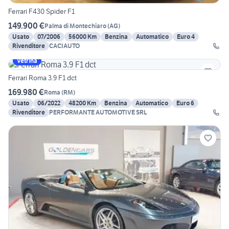
Ferrari F430 Spider F1
149.900 €
Palma di Montechiaro
(
AG
)
Usato
07/2006
56000 Km
Benzina
Automatico
Euro 4
Rivenditore
CACIAUTO
Vetrina
Ferrari Roma 3.9 F1 dct
169.980 €
Roma
(
RM
)
Usato
06/2022
48200 Km
Benzina
Automatico
Euro 6
Rivenditore
PERFORMANTE AUTOMOTIVE SRL