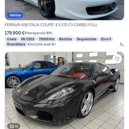
Vetrina
FERRARI 458 ITALIA COUPE' 4.5 570 CV CARBO FULL
179.900 €
Pietraperzia
(
EN
)
Usato
06/2010
79000 Km
Benzina
Sequenziale
Euro 5
Rivenditore
Miccichè Auto Srl
16