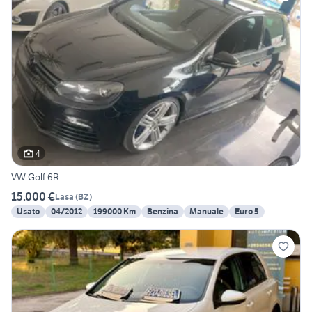
4
VW Golf 6R
15.000 €
Lasa
(
BZ
)
Usato
04/2012
199000 Km
Benzina
Manuale
Euro 5