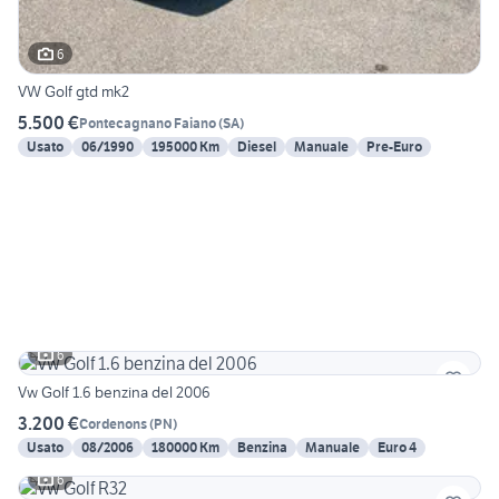
6
VW Golf gtd mk2
5.500 €
Pontecagnano Faiano
(
SA
)
Usato
06/1990
195000 Km
Diesel
Manuale
Pre-Euro
6
Vw Golf 1.6 benzina del 2006
3.200 €
Cordenons
(
PN
)
Usato
08/2006
180000 Km
Benzina
Manuale
Euro 4
6