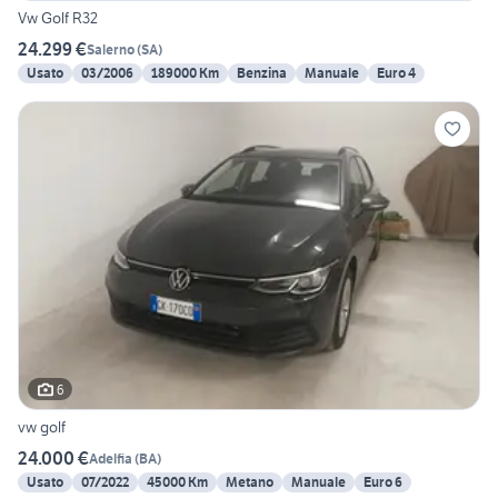
Vw Golf R32
24.299 €
Salerno
(
SA
)
Usato
03/2006
189000 Km
Benzina
Manuale
Euro 4
6
vw golf
24.000 €
Adelfia
(
BA
)
Usato
07/2022
45000 Km
Metano
Manuale
Euro 6