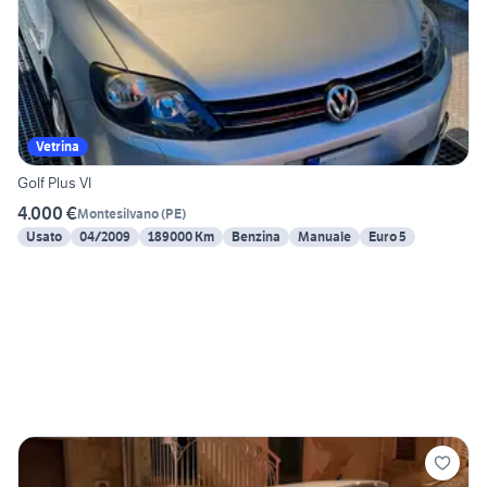
Vetrina
Golf Plus VI
4.000 €
Montesilvano
(
PE
)
Usato
04/2009
189000 Km
Benzina
Manuale
Euro 5