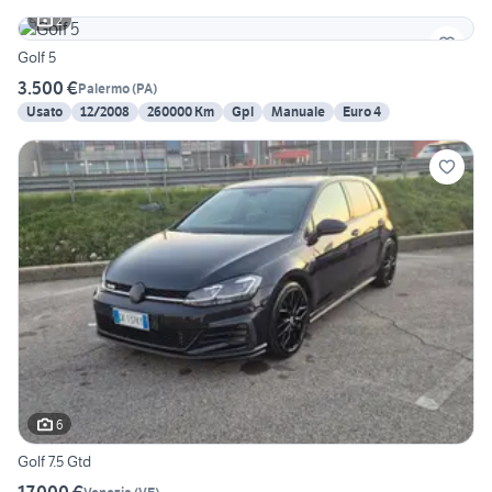
2
Golf 5
3.500 €
Palermo
(
PA
)
Usato
12/2008
260000 Km
Gpl
Manuale
Euro 4
6
Golf 7.5 Gtd