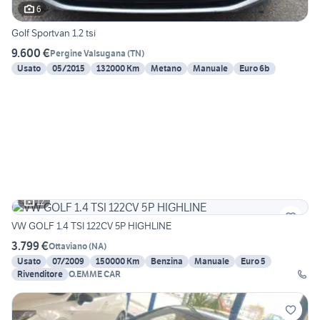
6
Golf Sportvan 1.2 tsi
9.600 €
Pergine Valsugana
(
TN
)
Usato
05/2015
132000 Km
Metano
Manuale
Euro 6b
12
VW GOLF 1.4 TSI 122CV 5P HIGHLINE
3.799 €
Ottaviano
(
NA
)
Usato
07/2009
150000 Km
Benzina
Manuale
Euro 5
Rivenditore
O.EMME CAR