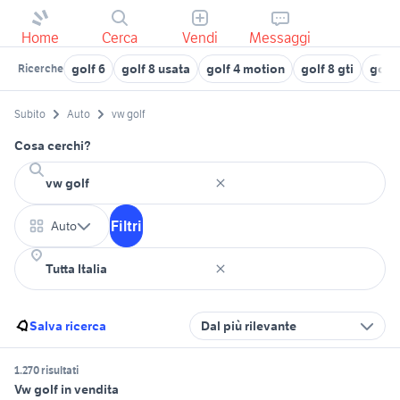
Home
Cerca
Vendi
Messaggi
golf 6
golf 8 usata
golf 4 motion
golf 8 gti
golf 
Ricerche
Subito
Auto
vw golf
Cosa cerchi?
Filtri
Auto
Salva ricerca
Dal più rilevante
1.270 risultati
Vw golf in vendita