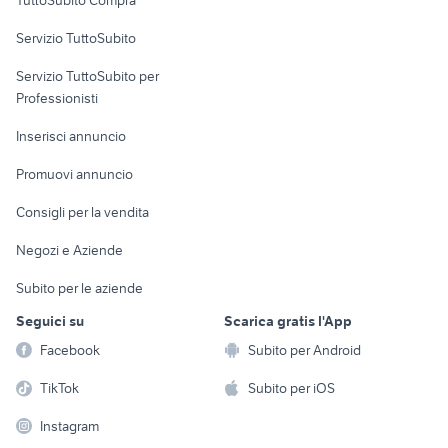
TuttoSubito Compra
commerciali
Servizio TuttoSubito
elettronica
per la casa e la
sports e hobby
Servizio TuttoSubito per
persona
Informatica
Animali
Professionisti
Arredamento e
Console e
Accessori per
Casalinghi
Inserisci annuncio
Videogiochi
animali
Elettrodomestici
Promuovi annuncio
Audio/Video
Musica e Film
Giardino e Fai da te
Consigli per la vendita
Fotografia
Libri e Riviste
Abbigliamento e
Negozi e Aziende
Telefonia
Strumenti Musicali
Accessori
Subito per le aziende
Sports
Tutto per i bambini
Seguici su
Scarica gratis l'App
Biciclette
Facebook
Subito per Android
Collezionismo
TikTok
Subito per iOS
Instagram