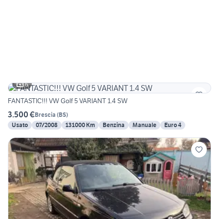
6
FANTASTIC!!! VW Golf 5 VARIANT 1.4 SW
3.500 €
Brescia
(
BS
)
Usato
07/2008
131000 Km
Benzina
Manuale
Euro 4