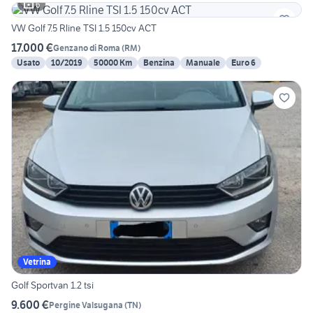
6
VW Golf 7.5 Rline TSI 1.5 150cv ACT
17.000 €
Genzano di Roma
(
RM
)
Usato
10/2019
50000 Km
Benzina
Manuale
Euro 6
Vetrina
Golf Sportvan 1.2 tsi
9.600 €
Pergine Valsugana
(
TN
)