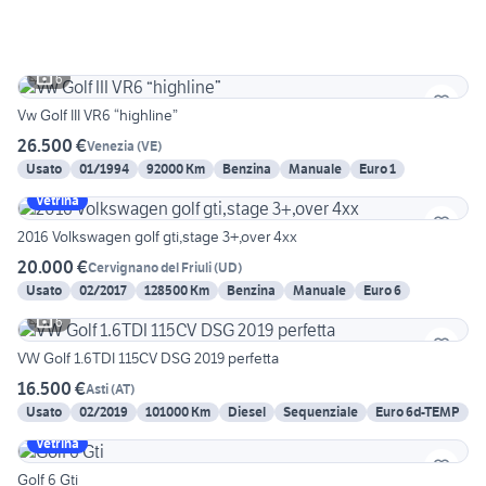
6
Vw Golf III VR6 “highline”
26.500 €
Venezia
(
VE
)
Usato
01/1994
92000 Km
Benzina
Manuale
Euro 1
Vetrina
2016 Volkswagen golf gti,stage 3+,over 4xx
20.000 €
Cervignano del Friuli
(
UD
)
Usato
02/2017
128500 Km
Benzina
Manuale
Euro 6
6
VW Golf 1.6TDI 115CV DSG 2019 perfetta
16.500 €
Asti
(
AT
)
Usato
02/2019
101000 Km
Diesel
Sequenziale
Euro 6d-TEMP
Vetrina
Golf 6 Gti