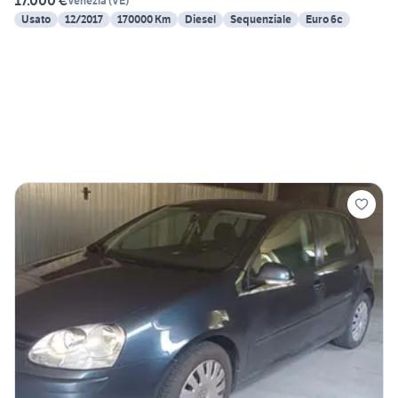
17.000 €
Venezia
(
VE
)
Usato
12/2017
170000 Km
Diesel
Sequenziale
Euro 6c