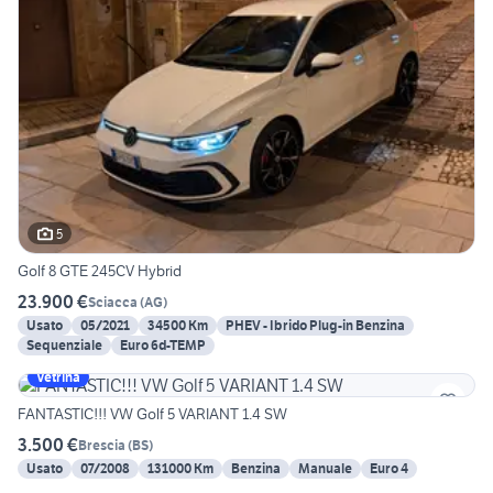
5
Golf 8 GTE 245CV Hybrid
23.900 €
Sciacca
(
AG
)
Usato
05/2021
34500 Km
PHEV - Ibrido Plug-in Benzina
Sequenziale
Euro 6d-TEMP
Vetrina
FANTASTIC!!! VW Golf 5 VARIANT 1.4 SW
3.500 €
Brescia
(
BS
)
Usato
07/2008
131000 Km
Benzina
Manuale
Euro 4