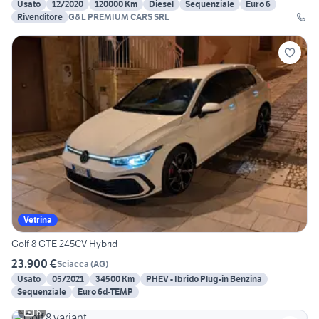
Usato
12/2020
120000 Km
Diesel
Sequenziale
Euro 6
Rivenditore
G&L PREMIUM CARS SRL
Vetrina
Golf 8 GTE 245CV Hybrid
23.900 €
Sciacca
(
AG
)
Usato
05/2021
34500 Km
PHEV - Ibrido Plug-in Benzina
Sequenziale
Euro 6d-TEMP
6