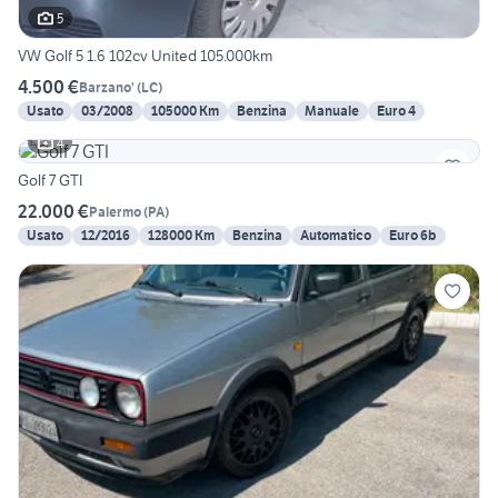
5
VW Golf 5 1.6 102cv United 105.000km
4.500 €
Barzano'
(
LC
)
Usato
03/2008
105000 Km
Benzina
Manuale
Euro 4
4
Golf 7 GTI
22.000 €
Palermo
(
PA
)
Usato
12/2016
128000 Km
Benzina
Automatico
Euro 6b