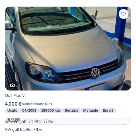
6
Golf Plus VI
4.000 €
Montesilvano
(
PE
)
Usato
04/2009
189000 Km
Benzina
Manuale
Euro 5
5
VW golf 5 1.9tdi 77kw