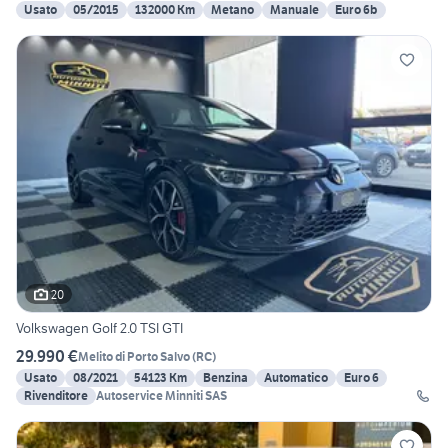
Usato
05/2015
132000 Km
Metano
Manuale
Euro 6b
20
Volkswagen Golf 2.0 TSI GTI
29.990 €
Melito di Porto Salvo
(
RC
)
Usato
08/2021
54123 Km
Benzina
Automatico
Euro 6
Rivenditore
Autoservice Minniti SAS