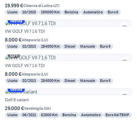
19.999 €
Cisterna di Latina
(
LT
)
Usato
10/2015
190000 Km
Benzina
Automatico
Euro 6
Vetrina
VW GOLF VII 7 1.6 TDI
8.000 €
Altopascio
(
LU
)
Usato
02/2013
284000 Km
Diesel
Manuale
Euro 5
6
VW GOLF VII 7 1.6 TDI
8.000 €
Altopascio
(
LU
)
Usato
02/2013
284000 Km
Diesel
Manuale
Euro 5
Vetrina
Golf 8 variant
29.000 €
Ventimiglia
(
IM
)
Usato
06/2021
62000 Km
Benzina
Automatico
Euro 6d-TEMP