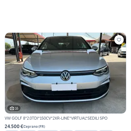
16
VW GOLF 8*2.0TDI*150CV*2XR-LINE*VIRTUAL*SEDILI SPO
24.500 €
Ceprano
(
FR
)