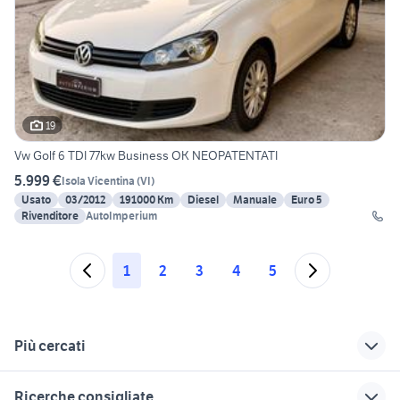
19
Vw Golf 6 TDI 77kw Business OK NEOPATENTATI
5.999 €
Isola Vicentina
(
VI
)
Usato
03/2012
191000 Km
Diesel
Manuale
Euro 5
Rivenditore
AutoImperium
1
2
3
4
5
Più cercati
Correlati
Richerche simili
Suggerimenti
Ricerche consigliate