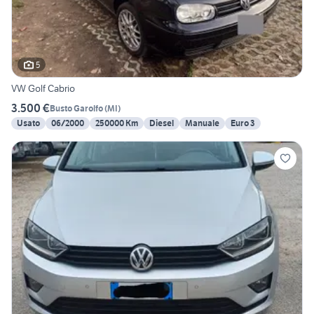
5
VW Golf Cabrio
3.500 €
Busto Garolfo
(
MI
)
Usato
06/2000
250000 Km
Diesel
Manuale
Euro 3