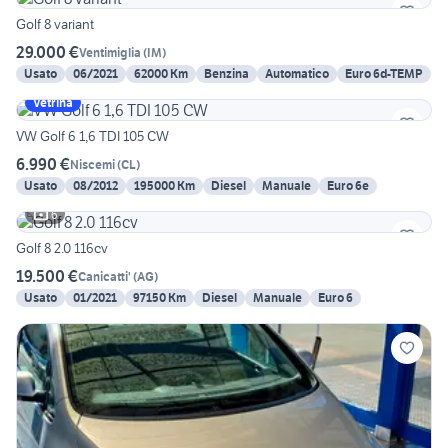
Golf 8 variant
29.000 €
Ventimiglia
(
IM
)
Usato
06/2021
62000 Km
Benzina
Automatico
Euro 6d-TEMP
Vetrina
VW Golf 6 1,6 TDI 105 CW
6.990 €
Niscemi
(
CL
)
Usato
08/2012
195000 Km
Diesel
Manuale
Euro 6e
6
Golf 8 2.0 116cv
19.500 €
Canicatti'
(
AG
)
Usato
01/2021
97150 Km
Diesel
Manuale
Euro 6