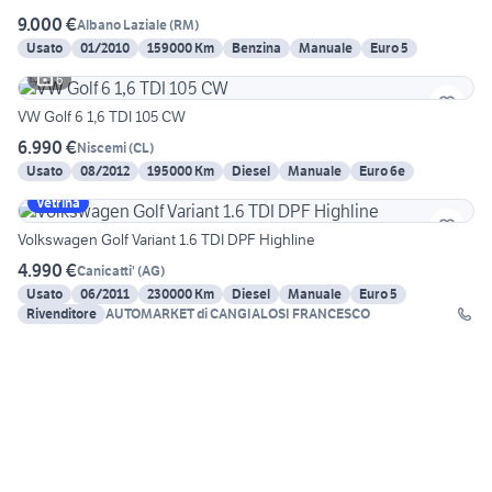
9.000 €
Albano Laziale
(
RM
)
Usato
01/2010
159000 Km
Benzina
Manuale
Euro 5
6
VW Golf 6 1,6 TDI 105 CW
6.990 €
Niscemi
(
CL
)
Usato
08/2012
195000 Km
Diesel
Manuale
Euro 6e
Vetrina
Volkswagen Golf Variant 1.6 TDI DPF Highline
4.990 €
Canicatti'
(
AG
)
Usato
06/2011
230000 Km
Diesel
Manuale
Euro 5
Rivenditore
AUTOMARKET di CANGIALOSI FRANCESCO