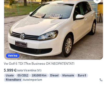
Vetrina
Vw Golf 6 TDI 77kw Business OK NEOPATENTATI
5.999 €
Isola Vicentina
(
VI
)
Usato
03/2012
191000 Km
Diesel
Manuale
Euro 5
Rivenditore
AutoImperium