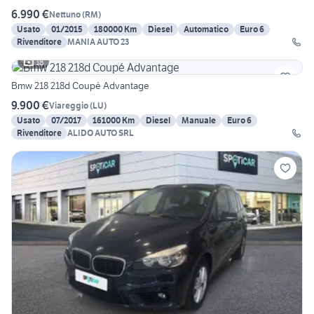
6.990 €
Nettuno
(
RM
)
Usato
01/2015
180000 Km
Diesel
Automatico
Euro 6
Rivenditore
MANIA AUTO 23
18
Bmw 218 218d Coupé Advantage
9.900 €
Viareggio
(
LU
)
Usato
07/2017
161000 Km
Diesel
Manuale
Euro 6
Rivenditore
ALIDO AUTO SRL