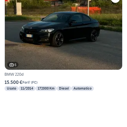
6
BMW 220d
15.500 €
Forli'
(
FC
)
Usato
11/2014
172000 Km
Diesel
Automatico