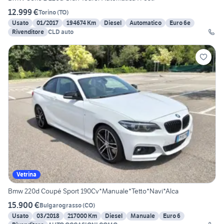
12.999 €
Torino
(
TO
)
Usato
01/2017
194674 Km
Diesel
Automatico
Euro 6e
Rivenditore
CLD auto
Vetrina
Bmw 220d Coupé Sport 190Cv*Manuale*Tetto*Navi*Alca
15.900 €
Bulgarograsso
(
CO
)
Usato
03/2018
217000 Km
Diesel
Manuale
Euro 6