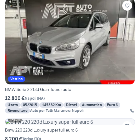
Vetrina
BMW Serie 2 218d Gran Tourer auto
12.800 €
Napoli
(
NA
)
Usato
05/2015
145382 Km
Diesel
Automatico
Euro 6
Rivenditore
Auto per Tutti Marano di Napoli
25
Bmw 220 220d Luxury super full euro 6
8.200 €
Torino
(
TO
)