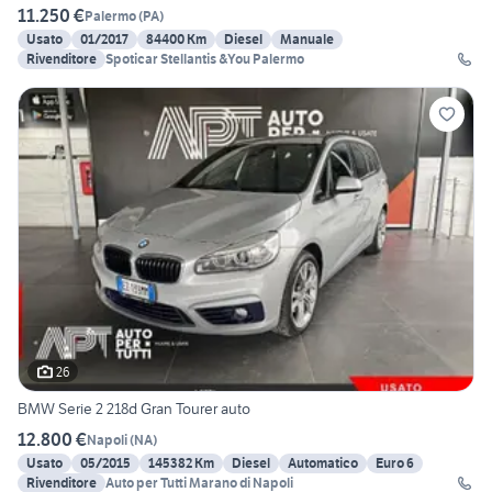
11.250 €
Palermo
(
PA
)
Usato
01/2017
84400 Km
Diesel
Manuale
Rivenditore
Spoticar Stellantis &You Palermo
26
BMW Serie 2 218d Gran Tourer auto
12.800 €
Napoli
(
NA
)
Usato
05/2015
145382 Km
Diesel
Automatico
Euro 6
Rivenditore
Auto per Tutti Marano di Napoli