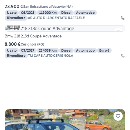
23.900 €
San Sebastiano al Vesuvio
(
NA
)
Usato
06/2023
119000 Km
Diesel
Automatico
Rivenditore
AR AUTO DI ARGENTATO RAFFAELE
19
Bmw 218 218d Coupé Advantage
8.800 €
Cerignola
(
FG
)
Usato
03/2017
234039 Km
Diesel
Automatico
Euro 6
Rivenditore
TM CARS AUTO CERIGNOLA