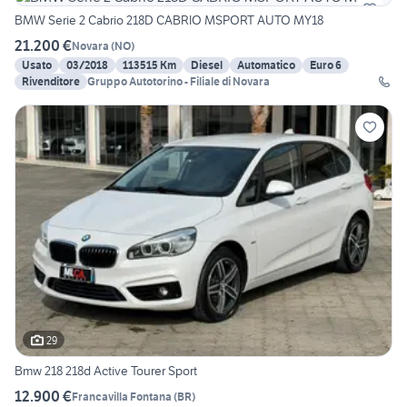
BMW Serie 2 Cabrio 218D CABRIO MSPORT AUTO MY18
21.200 €
Novara
(
NO
)
Usato
03/2018
113515 Km
Diesel
Automatico
Euro 6
Rivenditore
Gruppo Autotorino - Filiale di Novara
29
Bmw 218 218d Active Tourer Sport
12.900 €
Francavilla Fontana
(
BR
)