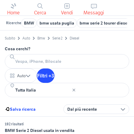
Home
Cerca
Vendi
Messaggi
BMW
bmw usata puglia
bmw serie 2 tourer diesel
Ricerche
Subito
Auto
Bmw
Serie 2
Diesel
Cosa cerchi?
Filtri +3
Auto
Salva ricerca
Dal più recente
192 risultati
BMW Serie 2 Diesel usata in vendita