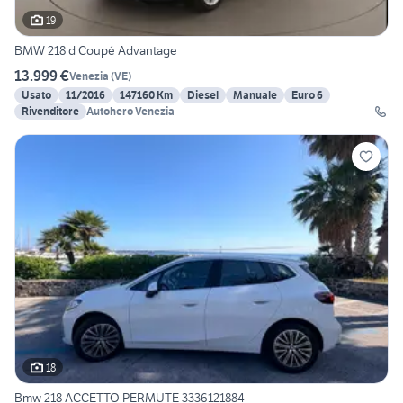
19
BMW 218 d Coupé Advantage
13.999 €
Venezia
(
VE
)
Usato
11/2016
147160 Km
Diesel
Manuale
Euro 6
Rivenditore
Autohero Venezia
18
Bmw 218 ACCETTO PERMUTE 3336121884