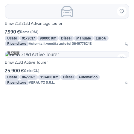
Bmw 218 218d Advantage tourer
7.990 €
Roma
(
RM
)
Usato
01/2017
98000 Km
Diesel
Manuale
Euro 6
Rivenditore
Automia.it vendita auto tel 0649776248
8
Bmw 218d Active Tourer
25.900 €
Gela
(
CL
)
Usato
06/2023
113400 Km
Diesel
Automatico
Rivenditore
VERAUTO S.R.L.