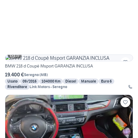
15
BMW 218 d Coupé Msport GARANZIA INCLUSA
19.400 €
Seregno
(
MB
)
Usato
09/2016
104000 Km
Diesel
Manuale
Euro 6
Rivenditore
Link Motors - Seregno