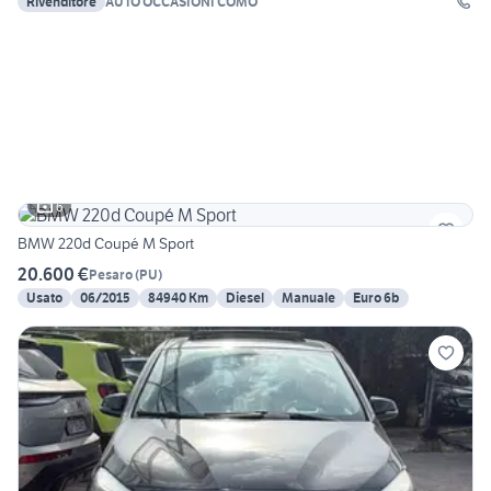
Rivenditore
AUTO OCCASIONI COMO
6
BMW 220d Coupé M Sport
20.600 €
Pesaro
(
PU
)
Usato
06/2015
84940 Km
Diesel
Manuale
Euro 6b