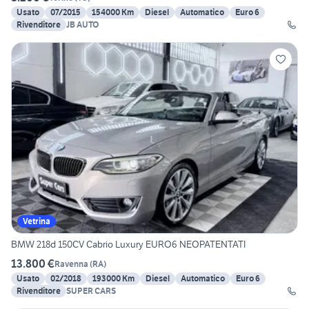
Usato
07/2015
154000 Km
Diesel
Automatico
Euro 6
Rivenditore
JB AUTO
Vetrina
BMW 218d 150CV Cabrio Luxury EURO6 NEOPATENTATI
13.800 €
Ravenna
(
RA
)
Usato
02/2018
193000 Km
Diesel
Automatico
Euro 6
Rivenditore
SUPER CARS