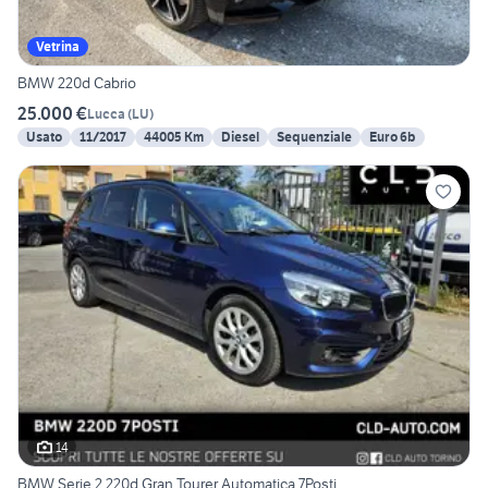
Vetrina
BMW 220d Cabrio
25.000 €
Lucca
(
LU
)
Usato
11/2017
44005 Km
Diesel
Sequenziale
Euro 6b
14
BMW Serie 2 220d Gran Tourer Automatica 7Posti