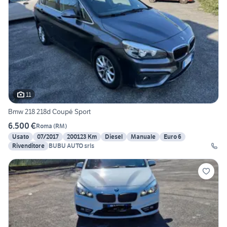
11
Bmw 218 218d Coupé Sport
6.500 €
Roma
(
RM
)
Usato
07/2017
200123 Km
Diesel
Manuale
Euro 6
Rivenditore
BUBU AUTO srls