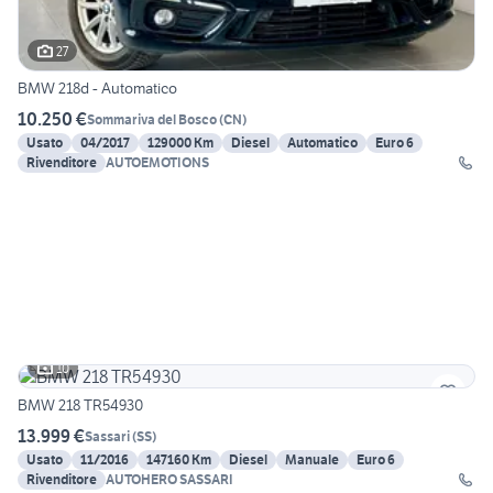
27
BMW 218d - Automatico
10.250 €
Sommariva del Bosco
(
CN
)
Usato
04/2017
129000 Km
Diesel
Automatico
Euro 6
Rivenditore
AUTOEMOTIONS
10
BMW 218 TR54930
13.999 €
Sassari
(
SS
)
Usato
11/2016
147160 Km
Diesel
Manuale
Euro 6
Rivenditore
AUTOHERO SASSARI