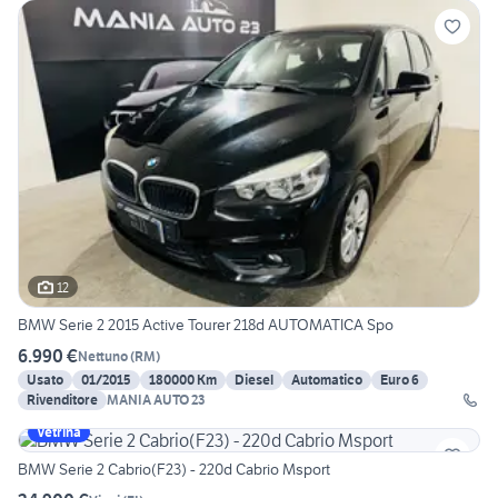
12
BMW Serie 2 2015 Active Tourer 218d AUTOMATICA Spo
6.990 €
Nettuno
(
RM
)
Usato
01/2015
180000 Km
Diesel
Automatico
Euro 6
Rivenditore
MANIA AUTO 23
Vetrina
BMW Serie 2 Cabrio(F23) - 220d Cabrio Msport