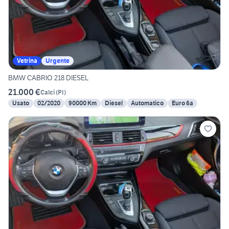
Vetrina
Urgente
BMW CABRIO 218 DIESEL
21.000 €
Calci
(
PI
)
Usato
02/2020
90000 Km
Diesel
Automatico
Euro 6a