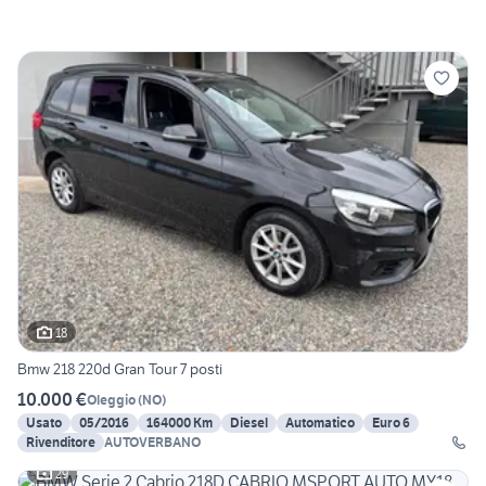
18
Bmw 218 220d Gran Tour 7 posti
10.000 €
Oleggio
(
NO
)
Usato
05/2016
164000 Km
Diesel
Automatico
Euro 6
Rivenditore
AUTOVERBANO
29