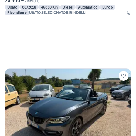
24.900 €
Vinci
(
FI
)
Usato
06/2018
46030 Km
Diesel
Automatico
Euro 6
Rivenditore
USATO SELEZIONATO BIRINDELLI