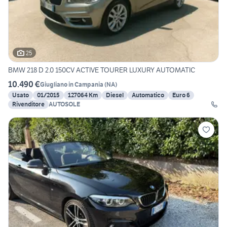
25
BMW 218 D 2.0 150CV ACTIVE TOURER LUXURY AUTOMATIC
10.490 €
Giugliano in Campania
(
NA
)
Usato
01/2015
127064 Km
Diesel
Automatico
Euro 6
Rivenditore
AUTOSOLE