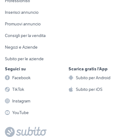
Professionisti
Arredamento e
Console e
Accessori per
Casalinghi
Inserisci annuncio
Videogiochi
animali
Elettrodomestici
Promuovi annuncio
Audio/Video
Musica e Film
Giardino e Fai da te
Consigli per la vendita
Fotografia
Libri e Riviste
Abbigliamento e
Negozi e Aziende
Telefonia
Strumenti Musicali
Accessori
Subito per le aziende
Sports
Tutto per i bambini
Seguici su
Scarica gratis l'App
Biciclette
Facebook
Subito per Android
Collezionismo
TikTok
Subito per iOS
Instagram
YouTube