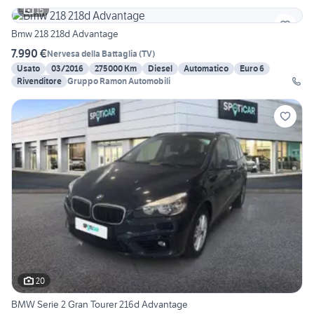
15
Bmw 218 218d Advantage
7.990 €
Nervesa della Battaglia
(
TV
)
Usato
03/2016
275000 Km
Diesel
Automatico
Euro 6
Rivenditore
Gruppo Ramon Automobili
20
BMW Serie 2 Gran Tourer 216d Advantage