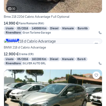
30
Bmw 218 220d Cabrio Advantage Full Optional
14.990 €
Fiano Romano
(
RM
)
Usato
03/2016
140000 Km
Diesel
Manuale
Euro 6b
Rivenditore
Gran Turismo Garage
Vetrina
BMW 218 d Cabrio Advantage
12.900 €
Crema
(
CR
)
Usato
05/2016
163200 Km
Diesel
Manuale
Euro 6
Rivenditore
SILVER AUTO SRL