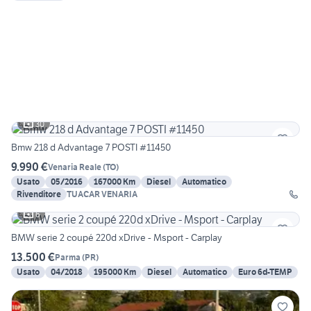
30
Bmw 218 d Advantage 7 POSTI #11450
9.990 €
Venaria Reale
(
TO
)
Usato
05/2016
167000 Km
Diesel
Automatico
Rivenditore
TUACAR VENARIA
6
BMW serie 2 coupé 220d xDrive - Msport - Carplay
13.500 €
Parma
(
PR
)
Usato
04/2018
195000 Km
Diesel
Automatico
Euro 6d-TEMP