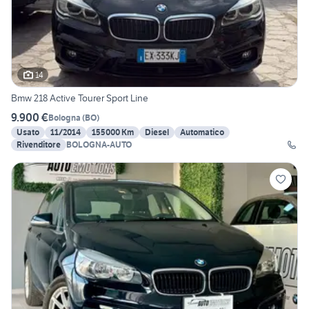
14
Bmw 218 Active Tourer Sport Line
9.900 €
Bologna
(
BO
)
Usato
11/2014
155000 Km
Diesel
Automatico
Rivenditore
BOLOGNA-AUTO