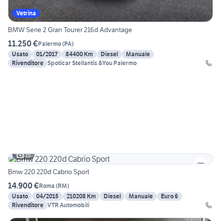
Vetrina
BMW Serie 2 Gran Tourer 216d Advantage
11.250 €
Palermo
(
PA
)
Usato
01/2017
84400 Km
Diesel
Manuale
Rivenditore
Spoticar Stellantis &You Palermo
15
Bmw 220 220d Cabrio Sport
14.900 €
Roma
(
RM
)
Usato
04/2015
210208 Km
Diesel
Manuale
Euro 6
Rivenditore
VTR Automobili