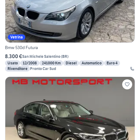
Vetrina
Bmw 530d Futura
8.300 €
San Michele Salentino
(
BR
)
Usato
12/2008
241000 Km
Diesel
Automatico
Euro 4
Rivenditore
Pronto Car Sud