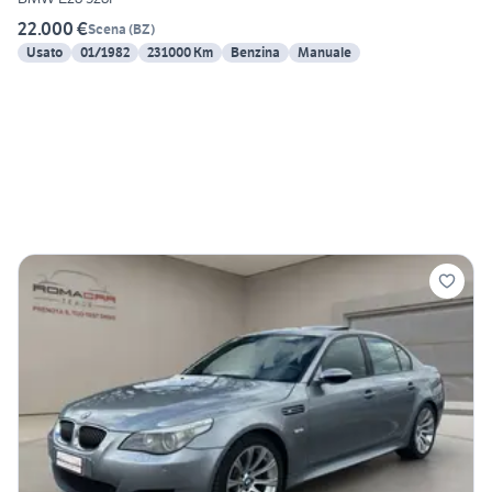
22.000 €
Scena
(
BZ
)
Usato
01/1982
231000 Km
Benzina
Manuale