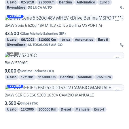
Usato
02/2010
99000 Km
Benzina
Automatico
Euro 5
Rivenditore
DE LUCA AUTO
Vetrina
BMW Serie 5 520d 48V MHEV xDrive Berlina MSPORT M-
33.500 €
San Michele Salentino
(
BR
)
Usato
06/2022
113000 Km
Ibrida
Automatico
Euro 6
Rivenditore
AUTOSALONE AMICO
6
BMW 520/6C
9.000 €
Settimo Torinese
(
TO
)
Usato
12/1981
116000 Km
Benzina
Manuale
Pre-Euro
Vetrina
BMW SERIE 5 E60 520D 163CV CAMBIO MANUALE
3.690 €
Ginosa
(
TA
)
Usato
12/2005
200000 Km
Diesel
Manuale
Euro 4