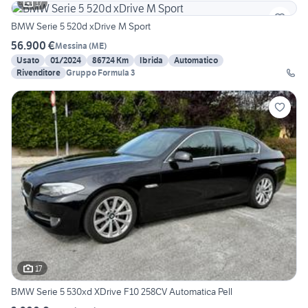
17
BMW Serie 5 520d xDrive M Sport
56.900 €
Messina
(
ME
)
Usato
01/2024
86724 Km
Ibrida
Automatico
Rivenditore
Gruppo Formula 3
17
BMW Serie 5 530xd XDrive F10 258CV Automatica Pell