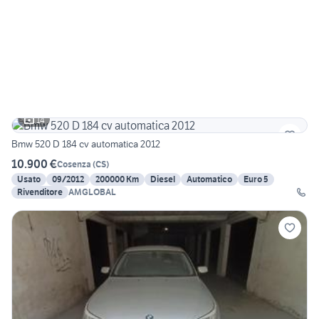
14
Bmw 520 D 184 cv automatica 2012
10.900 €
Cosenza
(
CS
)
Usato
09/2012
200000 Km
Diesel
Automatico
Euro 5
Rivenditore
AMGLOBAL