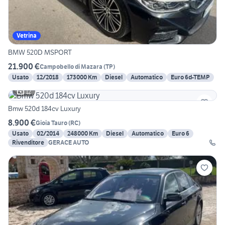
Vetrina
BMW 520D MSPORT
21.900 €
Campobello di Mazara
(
TP
)
Usato
12/2018
173000 Km
Diesel
Automatico
Euro 6d-TEMP
12
Bmw 520d 184cv Luxury
8.900 €
Gioia Tauro
(
RC
)
Usato
02/2014
248000 Km
Diesel
Automatico
Euro 6
Rivenditore
GERACE AUTO