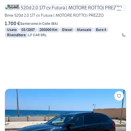
6
Bmw 520d 2.0 177 cv Futura ( MOTORE ROTTO) PREZZO
1.700 €
Santeramo in Colle
(
BA
)
Usato
03/2007
200000 Km
Diesel
Manuale
Euro 4
Rivenditore
LF CAR SRL