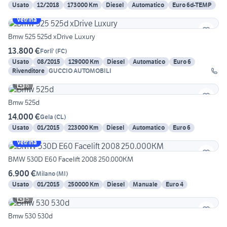
Usato
12/2018
173000 Km
Diesel
Automatico
Euro 6d-TEMP
Vetrina
Bmw 525 525d xDrive Luxury
13.800 €
Forli'
(
FC
)
Usato
08/2015
129000 Km
Diesel
Automatico
Euro 6
Rivenditore
GUCCIO AUTOMOBILI
6
Bmw 525d
14.000 €
Gela
(
CL
)
Usato
01/2015
223000 Km
Diesel
Automatico
Euro 6
Vetrina
BMW 530D E60 Facelift 2008 250.000KM
6.900 €
Milano
(
MI
)
Usato
01/2015
250000 Km
Diesel
Manuale
Euro 4
5
Bmw 530 530d