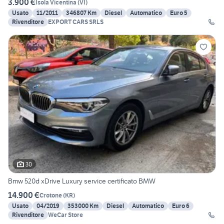
3.900 €
Isola Vicentina
(
VI
)
Usato
11/2011
346807 Km
Diesel
Automatico
Euro 5
Rivenditore
EXPORT CARS SRLS
30
Bmw 520d xDrive Luxury service certificato BMW
14.900 €
Crotone
(
KR
)
Usato
04/2019
353000 Km
Diesel
Automatico
Euro 6
Rivenditore
WeCar Store