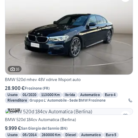
16
BMW 520d mhev 48V xdrive Msport auto
28.900 €
Frosinone
(
FR
)
Usato
01/2020
113000 Km
Ibrida
Automatico
Euro 4
Rivenditore
Gruppo L' Automobile - Sede BMW Frosinone
4
BMW 520d 184cv Automatica (Berlina)
9.999 €
San Giorgio del Sannio
(
BN
)
Usato
05/2014
260000 Km
Diesel
Automatico
Euro 5