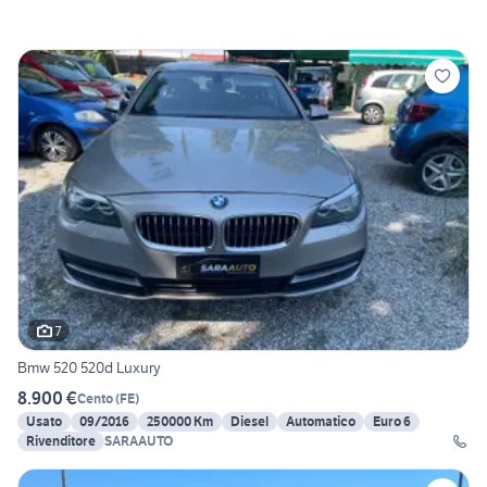
7
Bmw 520 520d Luxury
8.900 €
Cento
(
FE
)
Usato
09/2016
250000 Km
Diesel
Automatico
Euro 6
Rivenditore
SARAAUTO