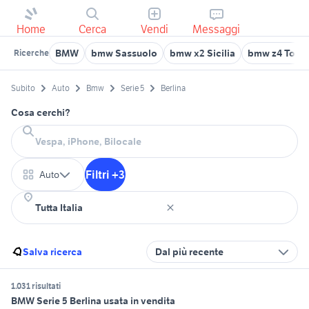
Home
Cerca
Vendi
Messaggi
BMW
bmw Sassuolo
bmw x2 Sicilia
bmw z4 Tosc
Ricerche
Subito
Auto
Bmw
Serie 5
Berlina
Cosa cerchi?
Filtri +3
Auto
Salva ricerca
Dal più recente
1.031 risultati
BMW Serie 5 Berlina usata in vendita