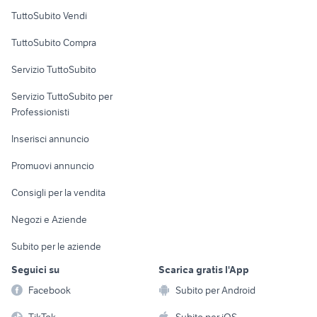
Case vacanza
TuttoSubito Vendi
Uffici e Locali
TuttoSubito Compra
commerciali
Servizio TuttoSubito
elettronica
per la casa e la
sports e hobby
Servizio TuttoSubito per
persona
Informatica
Animali
Professionisti
Arredamento e
Console e
Accessori per
Casalinghi
Inserisci annuncio
Videogiochi
animali
Elettrodomestici
Promuovi annuncio
Audio/Video
Musica e Film
Giardino e Fai da te
Consigli per la vendita
Fotografia
Libri e Riviste
Abbigliamento e
Negozi e Aziende
Telefonia
Strumenti Musicali
Accessori
Subito per le aziende
Sports
Tutto per i bambini
Seguici su
Scarica gratis l'App
Biciclette
Facebook
Subito per Android
Collezionismo