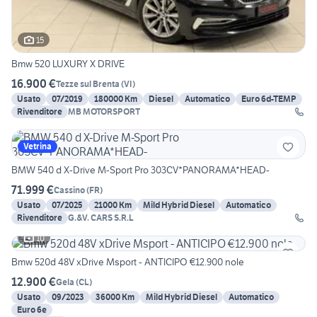
15
Bmw 520 LUXURY X DRIVE
16.900 €
Tezze sul Brenta
(
VI
)
Usato
07/2019
180000 Km
Diesel
Automatico
Euro 6d-TEMP
Rivenditore
MB MOTORSPORT
Vetrina
BMW 540 d X-Drive M-Sport Pro 303CV*PANORAMA*HEAD-
71.999 €
Cassino
(
FR
)
Usato
07/2025
21000 Km
Mild Hybrid Diesel
Automatico
Rivenditore
G.&V. CARS S.R.L
10
Bmw 520d 48V xDrive Msport - ANTICIPO €12.900 nole
12.900 €
Gela
(
CL
)
Usato
09/2023
36000 Km
Mild Hybrid Diesel
Automatico
Euro 6e