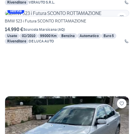
Rivenditore
VERAUTO S.R.L.
Vetrina
BMW 523 i Futura SCONTO ROTTAMAZIONE
14.990 €
Scurcola Marsicana
(
AQ
)
Usato
02/2010
99000 Km
Benzina
Automatico
Euro 5
Rivenditore
DE LUCA AUTO