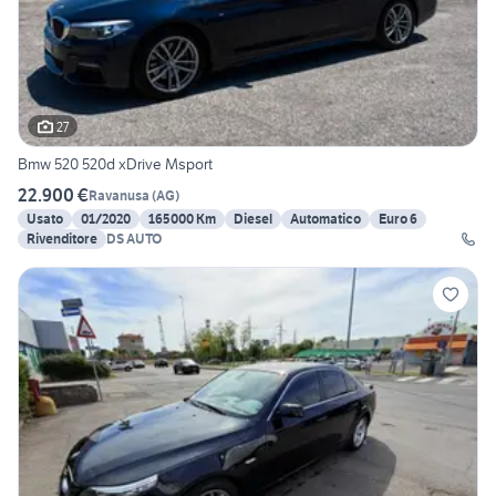
27
Bmw 520 520d xDrive Msport
22.900 €
Ravanusa
(
AG
)
Usato
01/2020
165000 Km
Diesel
Automatico
Euro 6
Rivenditore
DS AUTO