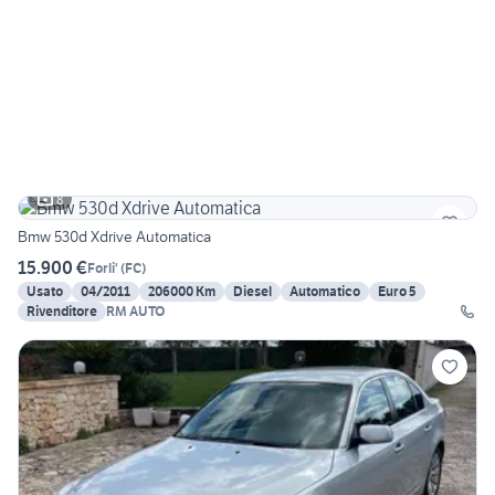
8
Bmw 530d Xdrive Automatica
15.900 €
Forli'
(
FC
)
Usato
04/2011
206000 Km
Diesel
Automatico
Euro 5
Rivenditore
RM AUTO