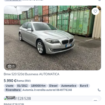
15
Bmw 520 520d Business AUTOMATICA
5.990 €
Roma
(
RM
)
Usato
01/2012
189000 Km
Diesel
Automatico
Euro 5
Rivenditore
Automia.it vendita auto tel 0649776248
6
BMW E28 528I