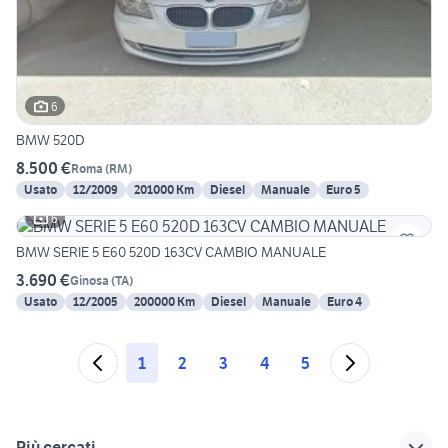
6
BMW 520D
8.500 €
Roma
(
RM
)
Usato
12/2009
201000 Km
Diesel
Manuale
Euro 5
6
BMW SERIE 5 E60 520D 163CV CAMBIO MANUALE
3.690 €
Ginosa
(
TA
)
Usato
12/2005
200000 Km
Diesel
Manuale
Euro 4
1
2
3
4
5
Più cercati