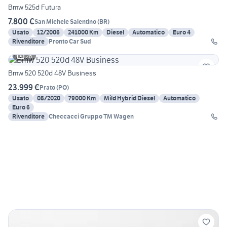
Bmw 525d Futura
7.800 €
San Michele Salentino
(
BR
)
Usato
12/2006
241000 Km
Diesel
Automatico
Euro 4
Rivenditore
Pronto Car Sud
26
Bmw 520 520d 48V Business
23.999 €
Prato
(
PO
)
Usato
08/2020
79000 Km
Mild Hybrid Diesel
Automatico
Euro 6
Rivenditore
Checcacci Gruppo TM Wagen