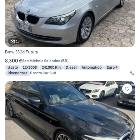
15
Bmw 530d Futura
8.300 €
San Michele Salentino
(
BR
)
Usato
12/2008
241000 Km
Diesel
Automatico
Euro 4
Rivenditore
Pronto Car Sud