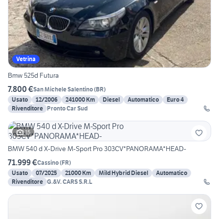
Vetrina
Bmw 525d Futura
7.800 €
San Michele Salentino
(
BR
)
Usato
12/2006
241000 Km
Diesel
Automatico
Euro 4
Rivenditore
Pronto Car Sud
15
BMW 540 d X-Drive M-Sport Pro 303CV*PANORAMA*HEAD-
71.999 €
Cassino
(
FR
)
Usato
07/2025
21000 Km
Mild Hybrid Diesel
Automatico
Rivenditore
G.&V. CARS S.R.L