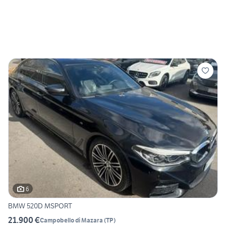
6
BMW 520D MSPORT
21.900 €
Campobello di Mazara
(
TP
)