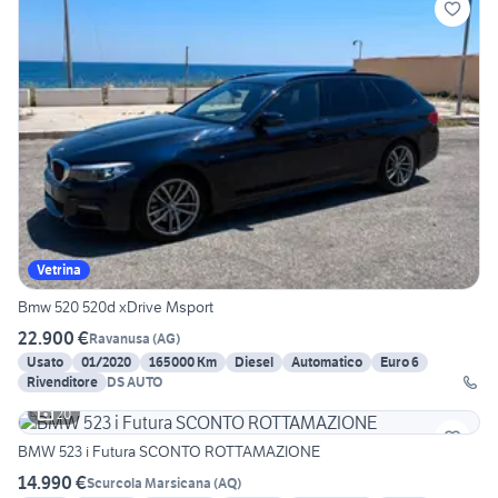
Vetrina
Bmw 520 520d xDrive Msport
22.900 €
Ravanusa
(
AG
)
Usato
01/2020
165000 Km
Diesel
Automatico
Euro 6
Rivenditore
DS AUTO
20
BMW 523 i Futura SCONTO ROTTAMAZIONE
14.990 €
Scurcola Marsicana
(
AQ
)