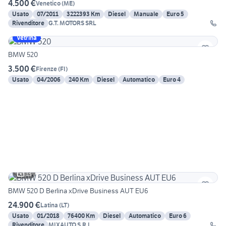
4.500 €
Venetico
(
ME
)
Usato
07/2011
3222393 Km
Diesel
Manuale
Euro 5
Rivenditore
G.T. MOTORS SRL
Vetrina
BMW 520
3.500 €
Firenze
(
FI
)
Usato
04/2006
240 Km
Diesel
Automatico
Euro 4
13
BMW 520 D Berlina xDrive Business AUT EU6
24.900 €
Latina
(
LT
)
Usato
01/2018
76400 Km
Diesel
Automatico
Euro 6
Rivenditore
MIXAUTO S.R.L.