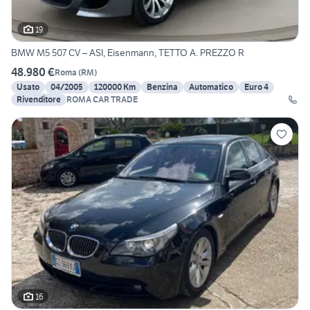
19
BMW M5 507 CV – ASI, Eisenmann, TETTO A. PREZZO R
48.980 €
Roma
(
RM
)
Usato
04/2005
120000 Km
Benzina
Automatico
Euro 4
Rivenditore
ROMA CAR TRADE
16