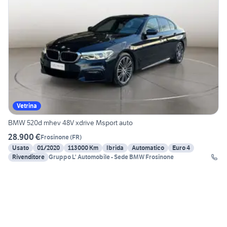
Vetrina
BMW 520d mhev 48V xdrive Msport auto
28.900 €
Frosinone
(
FR
)
Usato
01/2020
113000 Km
Ibrida
Automatico
Euro 4
Rivenditore
Gruppo L' Automobile - Sede BMW Frosinone