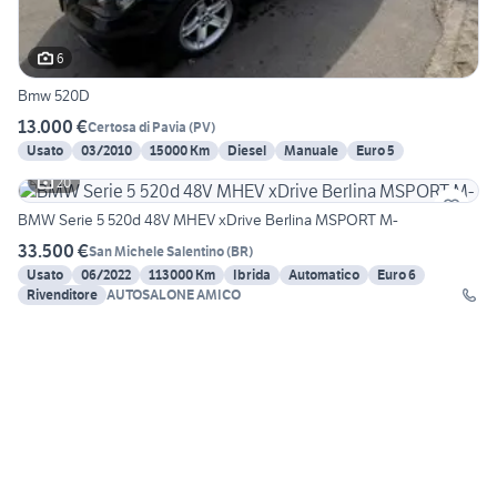
6
Bmw 520D
13.000 €
Certosa di Pavia
(
PV
)
Usato
03/2010
15000 Km
Diesel
Manuale
Euro 5
20
BMW Serie 5 520d 48V MHEV xDrive Berlina MSPORT M-
33.500 €
San Michele Salentino
(
BR
)
Usato
06/2022
113000 Km
Ibrida
Automatico
Euro 6
Rivenditore
AUTOSALONE AMICO