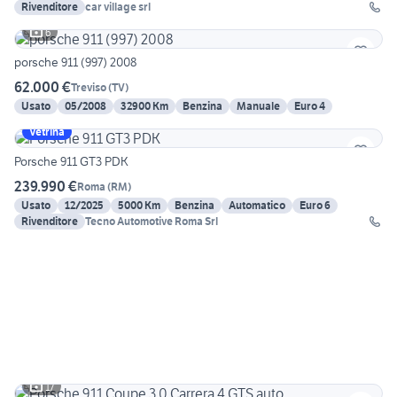
Rivenditore
car village srl
6
porsche 911 (997) 2008
62.000 €
Treviso
(
TV
)
Usato
05/2008
32900 Km
Benzina
Manuale
Euro 4
Vetrina
Porsche 911 GT3 PDK
239.990 €
Roma
(
RM
)
Usato
12/2025
5000 Km
Benzina
Automatico
Euro 6
Rivenditore
Tecno Automotive Roma Srl
17