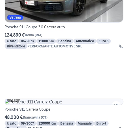
Vetrina
Porsche 911 Coupe 3.0 Carrera auto
124.890 €
Roma
(
RM
)
Usato
06/2023
11000 Km
Benzina
Automatico
Euro 6
Rivenditore
PERFORMANTE AUTOMOTIVE SRL
17
Porsche 911 Carrera Coupé
48.000 €
Biancavilla
(
CT
)
Usato
09/2007
220000 Km
Benzina
Manuale
Euro 4