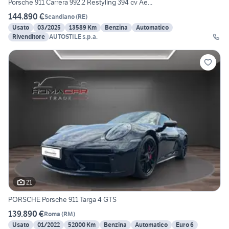
Porsche 911 Carrera 992.2 Restyling 394 cv Ae...
144.890 €
Scandiano
(
RE
)
Usato
03/2025
13589 Km
Benzina
Automatico
Rivenditore
AUTOSTILE s.p.a.
21
PORSCHE Porsche 911 Targa 4 GTS
139.890 €
Roma
(
RM
)
Usato
01/2022
52000 Km
Benzina
Automatico
Euro 6