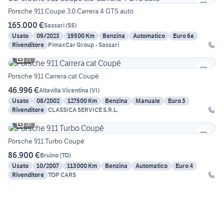
Porsche 911 Coupe 3.0 Carrera 4 GTS auto
165.000 €
Sassari
(
SS
)
Usato
09/2023
19500 Km
Benzina
Automatico
Euro 6e
Rivenditore
PimaxCar Group - Sassari
21
Porsche 911 Carrera cat Coupé
46.996 €
Altavilla Vicentina
(
VI
)
Usato
08/2002
127500 Km
Benzina
Manuale
Euro 3
Rivenditore
CLASSICA SERVICE S.R.L.
16
Porsche 911 Turbo Coupé
86.900 €
Bruino
(
TO
)
Usato
10/2007
113000 Km
Benzina
Automatico
Euro 4
Rivenditore
TOP CARS