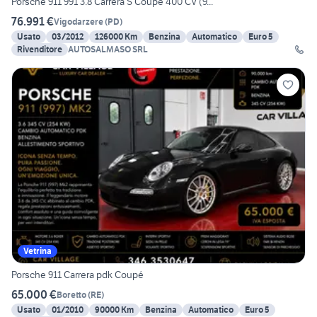
Porsche 911 991 3.8 Carrera S Coupé 400 CV (9...
76.991 €
Vigodarzere
(
PD
)
Usato
03/2012
126000 Km
Benzina
Automatico
Euro 5
Rivenditore
AUTOSALMASO SRL
Vetrina
Porsche 911 Carrera pdk Coupé
65.000 €
Boretto
(
RE
)
Usato
01/2010
90000 Km
Benzina
Automatico
Euro 5