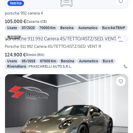
Vetrina
porsche 992 carrera 4
105.000 €
Caserta
(
CE
)
Usato
07/2020
70000 Km
Benzina
Automatico
Euro 6d-TEMP
19
Porsche 911 992 Carrera 4S/TETTO/4STZ/SED. VENT. R
124.900 €
Rimini
(
RN
)
Usato
05/2019
67000 Km
Benzina
Automatico
Euro 6
Rivenditore
FRASCARELLI AUTO S.R.L.