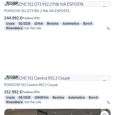
27
PORSCHE 911 GT3 992.2 Pdk IVA ESPOSTA
244.992 €
Padova
(
PD
)
Usato
01/2026
10 Km
Benzina
Automatico
Euro 6
Rivenditore
Car For Life
29
PORSCHE 911 Carrera 992.2 Coupè
152.992 €
Padova
(
PD
)
Usato
05/2025
15900 Km
Benzina
Automatico
Euro 6
Rivenditore
Car For Life