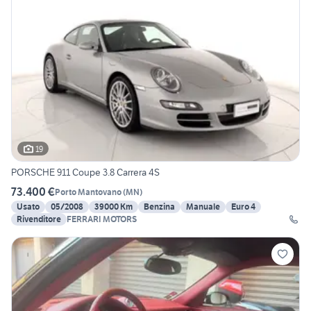
19
PORSCHE 911 Coupe 3.8 Carrera 4S
73.400 €
Porto Mantovano
(
MN
)
Usato
05/2008
39000 Km
Benzina
Manuale
Euro 4
Rivenditore
FERRARI MOTORS