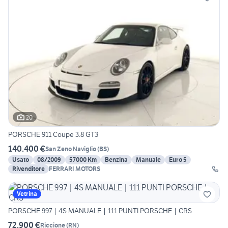
20
PORSCHE 911 Coupe 3.8 GT3
140.400 €
San Zeno Naviglio
(
BS
)
Usato
08/2009
57000 Km
Benzina
Manuale
Euro 5
Rivenditore
FERRARI MOTORS
Vetrina
PORSCHE 997 | 4S MANUALE | 111 PUNTI PORSCHE | CRS
72.900 €
Riccione
(
RN
)