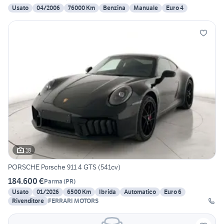
Usato
04/2006
76000 Km
Benzina
Manuale
Euro 4
18
PORSCHE Porsche 911 4 GTS (541cv)
184.600 €
Parma
(
PR
)
Usato
01/2026
6500 Km
Ibrida
Automatico
Euro 6
Rivenditore
FERRARI MOTORS