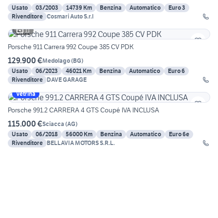
Usato
03/2003
14739 Km
Benzina
Automatico
Euro 3
Rivenditore
Cosmari Auto S.r.l
11
Porsche 911 Carrera 992 Coupe 385 CV PDK
129.900 €
Medolago
(
BG
)
Usato
06/2023
46021 Km
Benzina
Automatico
Euro 6
Rivenditore
DAVE GARAGE
Vetrina
Porsche 991.2 CARRERA 4 GTS Coupé IVA INCLUSA
115.000 €
Sciacca
(
AG
)
Usato
06/2018
56000 Km
Benzina
Automatico
Euro 6e
Rivenditore
BELLAVIA MOTORS S.R.L.