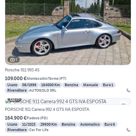
5
Porsche 911 993 4S
109.000 €
Montecatini-Terme
(
PT
)
Usato
08/1996
164000 Km
Benzina
Manuale
Euro 1
Rivenditore
AUTOGOLD SRL
25
PORSCHE 911 Carrera 992 4 GTS IVA ESPOSTA
164.900 €
Padova
(
PD
)
Usato
11/2023
29900 Km
Benzina
Automatico
Euro 6
Rivenditore
Car For Life