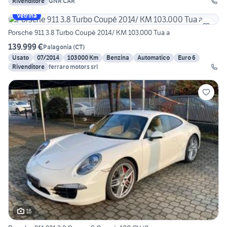
Rivenditore
GNR CAR
Vetrina
Porsche 911 3.8 Turbo Coupé 2014/ KM 103.000 Tua a
139.999 €
Palagonia
(
CT
)
Usato
07/2014
103000 Km
Benzina
Automatico
Euro 6
Rivenditore
ferraro motors srl
18