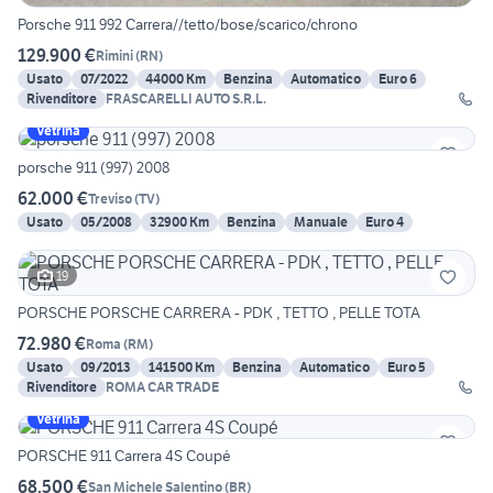
Porsche 911 992 Carrera//tetto/bose/scarico/chrono
129.900 €
Rimini
(
RN
)
Usato
07/2022
44000 Km
Benzina
Automatico
Euro 6
Rivenditore
FRASCARELLI AUTO S.R.L.
Vetrina
porsche 911 (997) 2008
62.000 €
Treviso
(
TV
)
Usato
05/2008
32900 Km
Benzina
Manuale
Euro 4
19
PORSCHE PORSCHE CARRERA - PDK , TETTO , PELLE TOTA
72.980 €
Roma
(
RM
)
Usato
09/2013
141500 Km
Benzina
Automatico
Euro 5
Rivenditore
ROMA CAR TRADE
Vetrina
PORSCHE 911 Carrera 4S Coupé
68.500 €
San Michele Salentino
(
BR
)