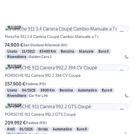
22
Porsche 911 3.4 Carrera Coupé Cambio Manuale a 7 r
74.900 €
San Giuliano Milanese
(
MI
)
Usato
11/2012
83400 Km
Benzina
Manuale
Euro 5
Rivenditore
Golden Cars 2
30
PORSCHE 911 Carrera 992.2 394 CV Coupè
157.900 €
Padova
(
PD
)
Usato
04/2025
3900 Km
Benzina
Automatico
Euro 6
Rivenditore
Car For Life
30
PORSCHE 911 Carrera 992.2 GTS Coupè
209.992 €
Padova
(
PD
)
Km0
01/2026
Ibrida
Automatico
Euro 6