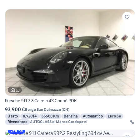
18
Porsche 911 3.8 Carrera 4S Coupé PDK
93.900 €
Borgo San Dalmazzo
(
CN
)
Usato
07/2014
65500 Km
Benzina
Automatico
Euro 6e
Rivenditore
AUTOCLASS di Marco Cordopatri
Vetrina