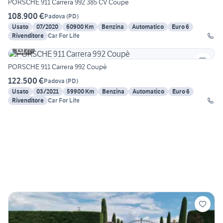
PORSCHE 911 Carrera 992 385 CV Coupè
108.900 €
Padova
(
PD
)
Usato
07/2020
60900 Km
Benzina
Automatico
Euro 6
Rivenditore
Car For Life
27
PORSCHE 911 Carrera 992 Coupè
122.500 €
Padova
(
PD
)
Usato
03/2021
59900 Km
Benzina
Automatico
Euro 6
Rivenditore
Car For Life