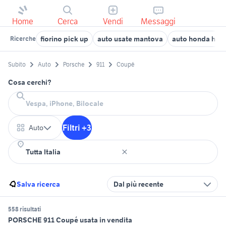
Home
Cerca
Vendi
Messaggi
fiorino pick up
auto usate mantova
auto honda hr v
Ricerche
Subito
Auto
Porsche
911
Coupé
Cosa cerchi?
Filtri +3
Auto
Salva ricerca
Dal più recente
558 risultati
PORSCHE 911 Coupé usata in vendita