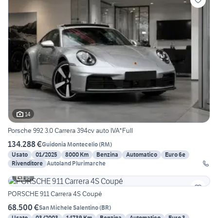
14
Porsche 992 3.0 Carrera 394cv auto IVA*Full
134.288 €
Guidonia Montecelio
(
RM
)
Usato
01/2025
8000 Km
Benzina
Automatico
Euro 6e
Rivenditore
Autoland Plurimarche
18
PORSCHE 911 Carrera 4S Coupé
68.500 €
San Michele Salentino
(
BR
)
Usato
03/2003
14739 Km
Benzina
Automatico
Euro 3