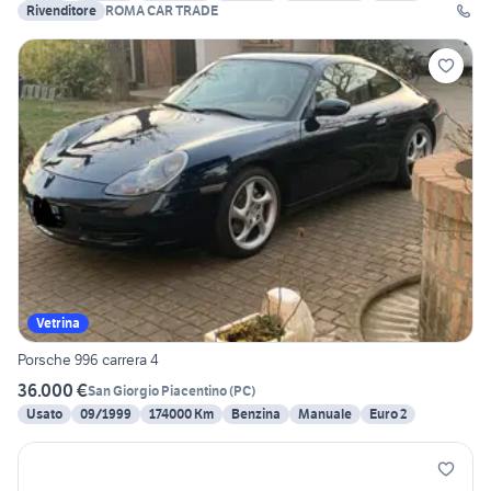
Rivenditore
ROMA CAR TRADE
Vetrina
Porsche 996 carrera 4
36.000 €
San Giorgio Piacentino
(
PC
)
Usato
09/1999
174000 Km
Benzina
Manuale
Euro 2